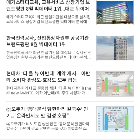
다.이번 데모데이는 ‘AX 기반 디지털금융의 전환’을
메가스터디교육, 교육서비스 상장기업 브
주제로 개최되는 ‘서울 핀테크 위크 2026’의 공식 프
랜드평판 8월 빅데이터 1위...대교 뒤이어
로그램으로, 우수한 AX 기반 핀테크 기업을 발굴하고
투자유치와 사업 협력 기회를 지원하기 위해 마련됐
메가스터디교육이 최근 한달기간을 대상으로 실시된
다.참여 대상은 창업 7년 이내의 서울 소재 핀테크 스
교육서비스 상장기업 브랜드평판 빅데이터 분석에서
타트업과 중소기업 창업 지원법에 따른 신사업 분야
1위를 차지했다. 대교와 디지털대상이 뒤를 이었다.7
의 창업 10년 이내 기업이다. 참가 신청은 10일부터
일 한국기업평판연구소(소장 구창환)는 국내 교육서
30일까지 스타트업 플러스 홈페이지를 통해 가능하
비스 상장기업 브랜드를 대상으로 지난 7월 7일부터
한국전력공사, 산업통상자원부 공공기관
다.심사를
8월 7일까지 수집된 소비자 빅데이터 10,074,233건
브랜드평판 8월 빅데이터 1위
을 분석한 결과, 메가스터디교육이 브랜드평판지수
1,710,926을 기록하며 8월 1위에 올랐다고 밝혔다.
한국전력공사가 최근 한달기간을 대상으로 실시된 산
분석에 활용된 빅데이터는 지난 7월(9,491,206건) 대
업통상자원부 공공기관 브랜드평판 빅데이터 분석에
비 6.14% 증가한 수치로, 교육서비스 상장기업 브랜
서 1위를 차지했다. 한국가스공사와 한국수력원자력
드에 대한 소비자 관심이 확대됐다.연구소에 따르면 8
이 순으로 뒤를 이었다.7일 한국기업평판연구소(소장
월 교육서비스 상장기업 브랜드평판 순위는 메가스터
구창환)는 산업통상자원부 공공기관 41개 브랜드를
현대차 ‘디 올 뉴 아반떼’ 계약 개시…아반
디교육, 대교, 디지
대상으로 지난 7월 7일부터 8월 7일까지 수집된 소비
떼 소비자 관심도·호감도 모두 급등
자 빅데이터 91,102,549건을 분석한 결과, 한국전력
공사가 브랜드평판지수 10,670,633을 기록하며 8월
현대자동차가 대표 준중형 세단 ‘디 올 뉴 아반떼(The
1위에 올랐다고 밝혔다. 분석에 활용된 빅데이터는 지
all new AVANTE, 이하 아반떼)’의 주요 사양과 가격
난 7월(88,893,823건) 대비 2.48% 증가한 수치다.연
을 공개하고 5일부터 계약을 시작한다고 밝혔다.아반
구소에 따르면 8월 산업통상자원부 공공기관 브랜드
떼는 6년 만에 선보이는 8세대 완전변경 모델로, ▲정
평판 30위 순위는 한국전력공사, 한국가스공사, 한국
교한 선과 면을 중심으로 완성한 파격적인 디자인 ▲
㈜오뚜기 ‘동대문식 닭한마리 칼국수’ 인
수력원자력, 한국석
과거 중형 세단 수준으로 확대된 차체 제원 ▲글로벌
기..."온라인서도 맛·감성 호평"
최고 수준의 안전성 ▲성능과 효율을 동시에 높인 주
행 완성도 ▲첨단 편의 및 디지털 사양 적용 등을 통해
㈜오뚜기가 K-노포 감성을 담은 ‘동대문식 닭한마리
글로벌 준중형 세단의 새로운 기준을 세웠다.아반떼
칼국수’ 라면이 깊고 담백한 국물 맛과 차별화된 스토
는 가솔린 2.0과 1.6 하이브리드 두 가지 파워트레인
리로 출시 초기부터 높은 인기를 얻고 있다고 4일 밝
과 모던, 프리미엄, 인스퍼레이션 세 가지 트림으로
혔다.‘동대문식 닭한마리 칼국수’는 예상을 뛰어넘는