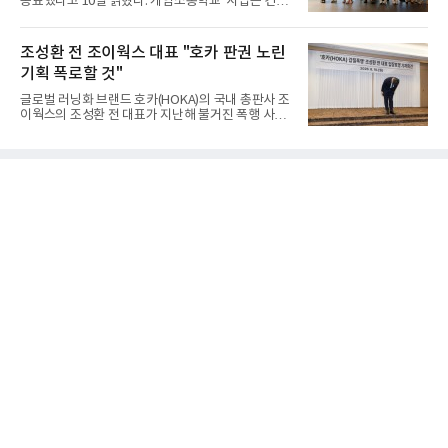
종료했다고 10일 밝혔다.'게임소통학교' 사업은 건강
대석 LS일렉트릭 대표 등 양사 주요 경영진이 참석했
한 가족 게임문화 확산을 위해 전국 초등학교 학생 및
다. 양사는 글로벌 AI 데이터센터 시장 전망을 공유하
학부모를 대상으로 게임의 특성 및 활용법을 알리고
고 AI 시대 핵심 전력 인프라로 부상하고 있는 직류 배
가족 간 소통을 지원하는 프로그램으로 2016년부터
조성환 전 조이웍스 대표 "호카 판권 노린
전 기술 협력 및
시작됐다.이번 프로그램은 지난달 31일과 이달 8일
기획 폭로할 것"
두 차례에 걸쳐 진행됐다. 지난달 31일에는 초3~중3
자녀를 둔 보호자를 대상으로 자녀의 게임문화를 이
글로벌 러닝화 브랜드 호카(HOKA)의 국내 총판사 조
해하기 위한 보호자 교육이 마련됐으며, 8일에는 1회
이웍스의 조성환 전 대표가 지난해 불거진 폭행 사건
차 교육에 참여한 가족 30여 명이 오전팀과 오후팀으
에 대해 사과하면서도, 피해자 측이 폭행을 사전에 유
로 나뉘어 심화 프로그램에 참여했다.2회차 프로그램
도했다고 주장했다. 호카의 판권을 노린 기획에 따른
에서 보호자들은 1회차 교육 내용을 바탕으로 강사와
사건이었다는 것이다. 조 전 대표는 10일 서울 중구
단체 면담을 진
코리아나호텔에서 기자회견을 열고 "잘못한 것은 사
과하고 사실이 아닌 것은 사실이 아니라고 용기 내 말
하겠다"며 "제 잘못으로 불편함을 끼친 점 다시 한번
사과드린다"고 말했다. 그는 "이 자리에 서기까지 8개
월이 걸렸다"며 "그동안 도무지 이해할 수 없는 일들
을 확인하고 또 확인했다. 이제는 이 사건의 본질이 조
이웍스가 전개 중인 국내 독점 판권을 빼앗기 위해 소
수의 내