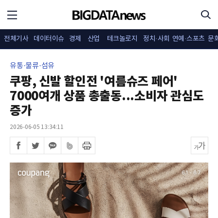
전체기사
데이터이슈
경제
산업
테크놀로지
정치·사회
연예·스포츠
문
유통·물류·섬유
쿠팡, 신발 할인전 '여름슈즈 페어'
7000여개 상품 총출동...소비자 관심도
증가
2026-06-05 13:34:11