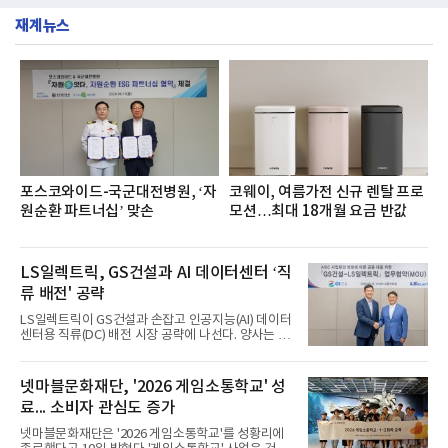
운영된다.◆ 디자인·공간·안전·성능 전반에서 차급을
소비자 호응에 힘입어 지난 7월 13일 첫 선을 보인 지
넘
재계뉴스
단 18일 만에 누적 판매량 50만 개를 돌파하는 성과를
거두었다.이번 신제품은 개발진이 전국의 닭한마리
전문점을 직접 찾아 다니며 최적의 육수 비율을 완성
했다. 자극적이지 않으면서도 깊은 닭육수에 마늘의
개운한 풍미를 더했으며, 국물이 잘 배어들면서도 쫄
깃한 식감이 살아있는 칼국수 면발을 정교하게 구현
했다는게 회사측의 설명이다.실제 현장 시식 행사에
서도
포스코와이드-국군대전병원, ‘자
코웨이, 여름가전 신규 렌탈 프로
원순환 파트너십’ 맞손
모션…최대 18개월 요금 반값
LS일렉트릭, GS건설과 AI 데이터센터 ‘직
류 배전' 공략
LS일렉트릭이 GS건설과 손잡고 인공지능(AI) 데이터
센터용 직류(DC) 배전 시장 공략에 나선다. 양사는 차
세대 직류 배전 기술 개발부터 핵심 전력기기 공급까
지 협력 범위를 확대하며 급성장하는 AI 데이터센터
전력 인프라 시장에 공동 대응한다.LS일렉트릭은 10
넷마블문화재단, '2026 게임소통학교' 성
일 서울 LS용산타워에서 GS건설과 ‘AI 데이터센터
료... 소비자 관심도 증가
(AIDC) 사업환경 변화에 따른 공동 대응을 위한 업무
협약(MOU)’을 체결했다고 밝혔다.이날 협약식에는
넷마블문화재단은 '2026 게임소통학교'를 성황리에
구자균 LS일렉트릭 회장과 허윤홍 GS건설 대표, 채