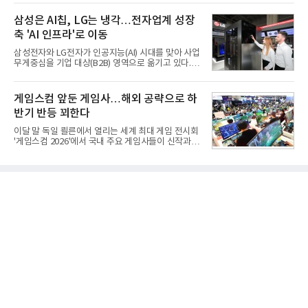
로 평가되고 있다. 그러나 우리 군이 운용 중인 대전차
㈜ 대표이사와 김민철 두산 대표이사가 각각 서명했
무기는 관통력과 유효사거리 모두 만족스럽지 못해
삼성은 AI칩, LG는 냉각…전자업계 성장
다. 매각 대상 지분은 SK㈜가
적 전차 파괴에 효과적이지 못했다. 특히 노후화된 대
축 'AI 인프라'로 이동
전차 무기에 대한 군수지원이 미흡해 전력 발휘가 어
려웠다.따라서 부족한 사거리의 한계를 극복하고 아
삼성전자와 LG전자가 인공지능(AI) 시대를 맞아 사업
군의 생존성을 극대화할 수 있는 대전차 유도무기 개
무게중심을 기업 대상(B2B) 영역으로 옮기고 있다.
발이 절실했다.2007년부터 국방과학연구소(ADD) 주
TV와 생활가전 등 전통적인 소비자 시장이 성숙기에
관으로 중거리 대전차 유도무기 탐색개발을 시작했
접어든 가운데 삼성전자는 AI 반도체를 중심으로 데
다. 5대 개발 전략으로 성능 우위, 소량화경량화 실현,
이터센터 생태계 공략을 강화하고 LG전자는 냉각솔
게임스컴 앞둔 게임사…해외 공략으로 하
국산화에 의
루션·전장·로봇 등 기업용 솔루션 사업 확대에 속도를
반기 반등 꾀한다
내고 있다.9일 업계에 따르면 LG전자는 2분기 생활가
전과 프리미엄 제품 경쟁력에 더해 B2B 사업 확대 효
이달 말 독일 쾰른에서 열리는 세계 최대 게임 전시회
과로 수익성을 방어한 반면 삼성전자는 디바이스경험
'게임스컴 2026'에서 국내 주요 게임사들이 신작과 글
(DX) 부문의 TV·생활가전 수익성이 악화됐다. 대신 삼
로벌 전략을 공개한다. 상반기 게임사들의 실적이 업
성은 AI 메모리 등 반도체 사업을 중심으로 새로운 성
체별로 엇갈린 가운데 하반기 신작 흥행과 해외 시장
장 동력을 확보하는 데 집중하고 있다.LG전자는 B2B
성과가 실적을 좌우할 핵심 변수로 떠오르고 있다.8일
사업 확대
업계에 따르면 올해 상반기 게임업계는 기업별 성적
표가 크게 갈렸다. 대표적으로 크래프톤은 'PUBG: 배
틀그라운드'의 안정적인 성장에 힘입어 상반기 연결
기준 매출 2조6616억원, 영업이익 9725억원으로 역
대 최대 실적을 기록했다. 엔씨도 올해 출시한 '아이온
2' 등에 힘입어 호실적을 거둘 것으로 전망된다.반면
넷마블은 2분기 매출이 증가했지만 영업이익은 전년
동기 대