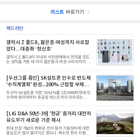
리스트
바로가기
헤드라인
갤럭시 Z 폴드8, 젊은층·여성까지 사로잡
았다…대중화 ‘청신호’
갤럭시 Z 폴드8이 국내외 사전판매에서 전작을 웃도
는 성적을 거둔 데 이어 젊은층과 여성 소비자까지 빠
르게 흡수하며 흥행세를 이어가고 있다. 대화면과 생
산성을 앞세운 기존 폴드의 소비자층에서 벗어나 디
자인과 휴대성을 강화하면서 폴더블폰의 대중화를 본
[두산그룹 줌인] SK실트론 인수로 반도체
격화하고 있다는 분석이 나온다.10일 카운터포인트
'수직계열화' 완성...200% 근접할 부채비
리서치에 따르면 갤럭시 Z8 시리즈의 글로벌 사전판
매량은 전작 대비 30% 이상 증가했다. 국내 사전판매
율 부담
두산이 SK실트론 지분 70.61%를 2조3000억원에 인
량은 전작 대비 39% 늘었고 유럽에서도 20% 이상
수하며 웨이퍼부터 후공정 테스트까지 아우르는 반도
증가했다. 미국에서도 역대 폴드 시리즈 가운데 가장
체 수직계열화를 완성했다. 인수 대상인 SK실트론은
높은 수준의 사전판매 성과를 기록한 전작보다 30%
지난해 5742억원의 순손실을 내며 신용등급 하향검
이상 늘어난 것으로 알려졌다.초기 흥행에는 폴드8의
토 대상에 올라 있다. 두산의 연결 기준 부채비율도 인
[LIG D&A 50년-39] '현궁' 중거리 대전차
폼팩터 변화가 영향
수금융 1조원을 가정할 경우 200%에 근접한 191%
유도무기 새로운 기준 제시
까지 오를 것으로 신용평가사들은 추산하고 있다.10
일 금융감독원 전자공시와 업계 등에 따르면 ㈜두산
현대 전장 개념의 변화로 전차 등의 기동장비에 대한
은 지난달 31일 이사회를 열고 SK㈜가 보유한 SK실
중요도가 많이 떨어지긴 했으나. 특수한 한국 지형을
트론 지분 70.61%를 인수하는 주식매매계약(SPA)
고려할 때 북한군 전차부대는 여전히 위협적인 존재
체결을 승인했다고 공시했다. 계약서에는 장용호 SK