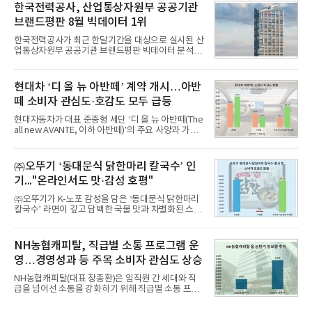
비스 상장기업 브랜드를 대상으로 지난 7월 7일부터
한국전력공사, 산업통상자원부 공공기관
8월 7일까지 수집된 소비자 빅데이터 10,074,233건
브랜드평판 8월 빅데이터 1위
을 분석한 결과, 메가스터디교육이 브랜드평판지수
1,710,926을 기록하며 8월 1위에 올랐다고 밝혔다.
한국전력공사가 최근 한달기간을 대상으로 실시된 산
분석에 활용된 빅데이터는 지난 7월(9,491,206건) 대
업통상자원부 공공기관 브랜드평판 빅데이터 분석에
비 6.14% 증가한 수치로, 교육서비스 상장기업 브랜
서 1위를 차지했다. 한국가스공사와 한국수력원자력
드에 대한 소비자 관심이 확대됐다.연구소에 따르면 8
이 순으로 뒤를 이었다.7일 한국기업평판연구소(소장
월 교육서비스 상장기업 브랜드평판 순위는 메가스터
구창환)는 산업통상자원부 공공기관 41개 브랜드를
현대차 ‘디 올 뉴 아반떼’ 계약 개시…아반
디교육, 대교, 디지
대상으로 지난 7월 7일부터 8월 7일까지 수집된 소비
떼 소비자 관심도·호감도 모두 급등
자 빅데이터 91,102,549건을 분석한 결과, 한국전력
공사가 브랜드평판지수 10,670,633을 기록하며 8월
현대자동차가 대표 준중형 세단 ‘디 올 뉴 아반떼(The
1위에 올랐다고 밝혔다. 분석에 활용된 빅데이터는 지
all new AVANTE, 이하 아반떼)’의 주요 사양과 가격
난 7월(88,893,823건) 대비 2.48% 증가한 수치다.연
을 공개하고 5일부터 계약을 시작한다고 밝혔다.아반
구소에 따르면 8월 산업통상자원부 공공기관 브랜드
떼는 6년 만에 선보이는 8세대 완전변경 모델로, ▲정
평판 30위 순위는 한국전력공사, 한국가스공사, 한국
교한 선과 면을 중심으로 완성한 파격적인 디자인 ▲
㈜오뚜기 ‘동대문식 닭한마리 칼국수’ 인
수력원자력, 한국석
과거 중형 세단 수준으로 확대된 차체 제원 ▲글로벌
기..."온라인서도 맛·감성 호평"
최고 수준의 안전성 ▲성능과 효율을 동시에 높인 주
행 완성도 ▲첨단 편의 및 디지털 사양 적용 등을 통해
㈜오뚜기가 K-노포 감성을 담은 ‘동대문식 닭한마리
글로벌 준중형 세단의 새로운 기준을 세웠다.아반떼
칼국수’ 라면이 깊고 담백한 국물 맛과 차별화된 스토
는 가솔린 2.0과 1.6 하이브리드 두 가지 파워트레인
리로 출시 초기부터 높은 인기를 얻고 있다고 4일 밝
과 모던, 프리미엄, 인스퍼레이션 세 가지 트림으로
혔다.‘동대문식 닭한마리 칼국수’는 예상을 뛰어넘는
운영된다.◆ 디자인·공간·안전·성능 전반에서 차급을
소비자 호응에 힘입어 지난 7월 13일 첫 선을 보인 지
NH농협캐피탈, 직급별 소통 프로그램 운
넘
단 18일 만에 누적 판매량 50만 개를 돌파하는 성과를
영…경영성과 등 주목 소비자 관심도 상승
거두었다.이번 신제품은 개발진이 전국의 닭한마리
전문점을 직접 찾아 다니며 최적의 육수 비율을 완성
NH농협캐피탈(대표 장종환)은 임직원 간 세대와 직
했다. 자극적이지 않으면서도 깊은 닭육수에 마늘의
급을 넘어선 소통을 강화하기 위해 직급별 소통 프로
개운한 풍미를 더했으며, 국물이 잘 배어들면서도 쫄
그램'너하(NH)고, 나하(NH)고, NH GO!'를 지난 27일
깃한 식감이 살아있는 칼국수 면발을 정교하게 구현
부터 30일까지 서울 원센티널 NH농협캐피탈타워 22