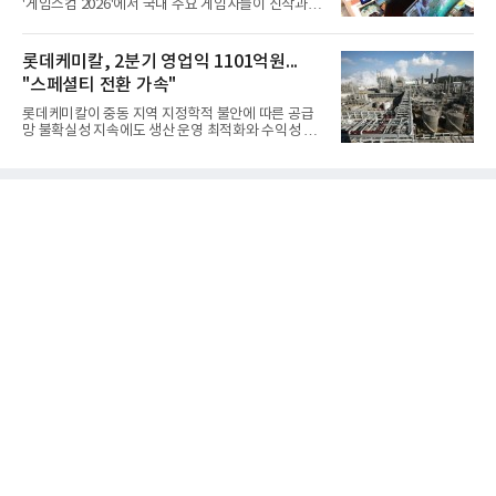
'게임스컴 2026'에서 국내 주요 게임사들이 신작과 글
얻지 못했다. 완벽한 신뢰성 확보를 위해 LIG넥스원은
로벌 전략을 공개한다. 상반기 게임사들의 실적이 업
국방과학연구소(ADD) 테스크포스(TF)와 합심해 본
체별로 엇갈린 가운데 하반기 신작 흥행과 해외 시장
격적인 개선 작업에 착수했다.홍상어 유도탄의 모든
성과가 실적을 좌우할 핵심 변수로 떠오르고 있다.8일
롯데케미칼, 2분기 영업익 1101억원...
분야를
업계에 따르면 올해 상반기 게임업계는 기업별 성적
"스페셜티 전환 가속"
표가 크게 갈렸다. 대표적으로 크래프톤은 'PUBG: 배
틀그라운드'의 안정적인 성장에 힘입어 상반기 연결
롯데케미칼이 중동 지역 지정학적 불안에 따른 공급
기준 매출 2조6616억원, 영업이익 9725억원으로 역
망 불확실성 지속에도 생산 운영 최적화와 수익성 중
대 최대 실적을 기록했다. 엔씨도 올해 출시한 '아이온
심의 사업 운영을 통해 전분기에 이어 흑자 기조를 이
2' 등에 힘입어 호실적을 거둘 것으로 전망된다.반면
어갔다.롯데케미칼이 2026년 2분기 연결 기준 매출
넷마블은 2분기 매출이 증가했지만 영업이익은 전년
액 5조6864억원, 영업이익 1101억원을 기록했다고 7
동기 대
일 밝혔다. 사업별로는 기초화학 부문(롯데케미칼 기
초소재사업·LC타이탄·LC USA·롯데대산석화)이 매
출 3조9403억원, 영업이익 23억원을 기록했다. 정기
보수 영향과 원료 가격 변동에 따른 래깅 효과로 전분
기 대비 수익성은 둔화됐지만 흑자 전환 흐름을 유지
했다.첨단소재 부문은 매출 1조1551억원, 영업이익
1325억원을 기록했다. 주요 제품의 스프레드 확대와
우호적인 환율 효과