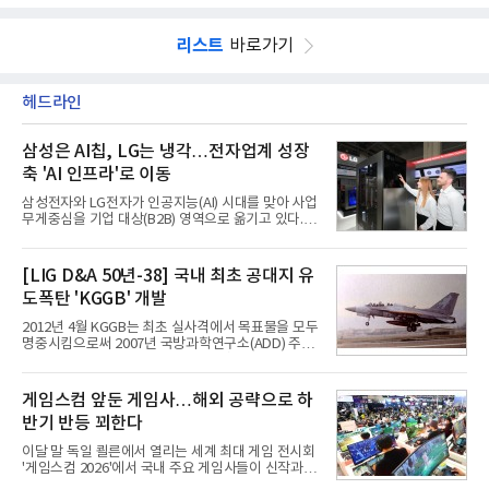
리스트
바로가기
헤드라인
삼성은 AI칩, LG는 냉각…전자업계 성장
축 'AI 인프라'로 이동
삼성전자와 LG전자가 인공지능(AI) 시대를 맞아 사업
무게중심을 기업 대상(B2B) 영역으로 옮기고 있다.
TV와 생활가전 등 전통적인 소비자 시장이 성숙기에
접어든 가운데 삼성전자는 AI 반도체를 중심으로 데
이터센터 생태계 공략을 강화하고 LG전자는 냉각솔
[LIG D&A 50년-38] 국내 최초 공대지 유
루션·전장·로봇 등 기업용 솔루션 사업 확대에 속도를
도폭탄 'KGGB' 개발
내고 있다.9일 업계에 따르면 LG전자는 2분기 생활가
전과 프리미엄 제품 경쟁력에 더해 B2B 사업 확대 효
2012년 4월 KGGB는 최초 실사격에서 목표물을 모두
과로 수익성을 방어한 반면 삼성전자는 디바이스경험
명중시킴으로써 2007년 국방과학연구소(ADD) 주관
(DX) 부문의 TV·생활가전 수익성이 악화됐다. 대신 삼
으로 시작된 KGGB 개발사업에 LIG넥스원은 시제업
성은 AI 메모리 등 반도체 사업을 중심으로 새로운 성
체로 참여했다. 체계개발에는 총 400여억 원의 개발
장 동력을 확보하는 데 집중하고 있다.LG전자는 B2B
비와 62개월의 기간이 소요됐다. 한국형 GPS 유도폭
게임스컴 앞둔 게임사…해외 공략으로 하
사업 확대
탄 KGGB(Korea GPS Guided Bomb)는 국내 최초
반기 반등 꾀한다
의 공대지 유도폭탄으로 2012년에 최종 전투용 적합
판정을 받았다.우리 공군이 운용하는 모든 전투기에
이달 말 독일 쾰른에서 열리는 세계 최대 게임 전시회
탑재할 수 있는 KGGB는 일반목적폭탄(General
'게임스컴 2026'에서 국내 주요 게임사들이 신작과 글
Purpose Bomb)에 장착하여 운용토록 개발됐다.이
로벌 전략을 공개한다. 상반기 게임사들의 실적이 업