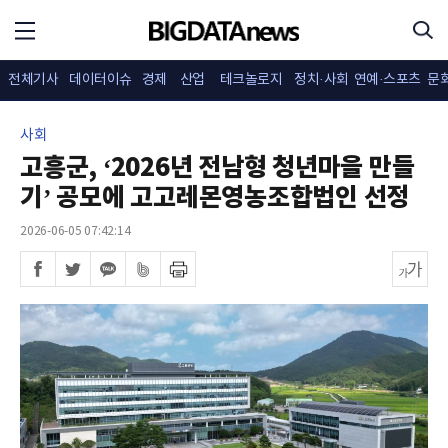
전체기사
데이터이슈
경제
산업
테크놀로지
정치·사회
연예·스포츠
문
사회
고흥군, ‘2026년 전남형 청년마을 만들
기’ 공모에 고고레몬영농조합법인 선정
2026-06-05 07:42:14