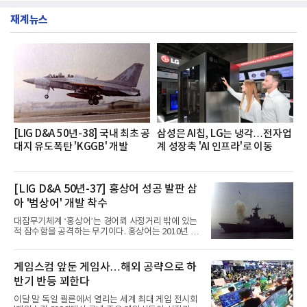
했다는게 회사측의 설명이다.실제 현장 시식 행사에
층에서 운영했다고 31일 밝혔다.이번 프로그램은 경
서도
재계뉴스
영지원부 홍보팀과 2026년 새로이(e)＊가 공동 주관
했으며, ▲팀장·부장(7.27), ▲계장·주임(7.28), ▲과
장·차장(7.29), ▲대리(7.30) 등 직급별로 총 4회에 걸
쳐 진행됐다.참고로 새로이(e)는 NH농협캐피탈 MZ
세대들로(과장~계장) 구성된 자율 참여조직으로, 조
직문화 혁신과 업무 효율성 향상을 위한 다양한 활동
을 추진하며,새로운 변화와 이로운 영향력을 조직전
반에 전파하는 역할
[LIG D&A 50년-38] 국내 최초 공
삼성은 AI칩, LG는 냉각…전자업
대지 유도폭탄 'KGGB' 개발
계 성장축 'AI 인프라'로 이동
[LIG D&A 50년-37] 홍상어 성공 발판 삼
아 '범상어' 개발 착수
대잠무기체계 ‘홍상어’는 경어뢰 사정거리 밖에 있는
적 잠수함을 공격하는 무기이다. 홍상어는 2010년 넥
스원퓨처 시절 진해하우스에서 최초 생산돼 전력화가
이뤄졌다. 이후 2012년 한국형 구축함(KDX-1) 이상
의 함정에 실전 배치됐다.그해 7월 해군은 동해상에서
게임스컴 앞둔 게임사…해외 공략으로 하
성능 검증을 위해 홍상어 시험발사를 실시했다. 이때
반기 반등 꾀한다
홍상어가 목표 지점에서 입수한 후 표적을 타격하지
못하고 물속에서 멈춰버리는 예상 밖의 일이 벌어졌
이달 말 독일 쾰른에서 열리는 세계 최대 게임 전시회
다. 2차 품질확인 사격 시험에서도 만족스러운 결과를