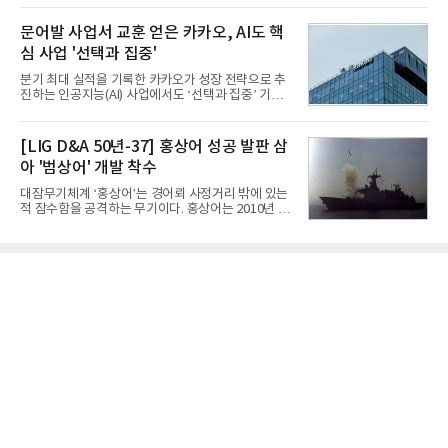
는 현재 군에서 보유하고 있는 상당량의 일반목적폭
체별로 엇갈린 가운데 하반기 신작 흥행과 해외 시장
탄을 활용하기 위한 취지였다.항공기에 장착된 KGGB
성과가 실적을 좌우할 핵심 변수로 떠오르고 있다.8일
문어발 사업서 교훈 얻은 카카오, AI도 핵
는 조종사가 휴대하는 명령통신장치(PDU, P
업계에 따르면 올해 상반기 게임업계는 기업별 성적
심 사업 '선택과 집중'
표가 크게 갈렸다. 대표적으로 크래프톤은 'PUBG: 배
틀그라운드'의 안정적인 성장에 힘입어 상반기 연결
분기 최대 실적을 기록한 카카오가 성장 전략으로 추
기준 매출 2조6616억원, 영업이익 9725억원으로 역
진하는 인공지능(AI) 사업에서도 ‘선택과 집중’ 기조
대 최대 실적을 기록했다. 엔씨도 올해 출시한 '아이온
를 강화하고 있다. 경쟁사들이 AI 데이터센터 등 인프
2' 등에 힘입어 호실적을 거둘 것으로 전망된다.반면
라 투자에 나서는 것과 달리, 카카오는 ‘카카오톡’이
넷마블은 2분기 매출이 증가했지만 영업이익은 전년
라는 플랫폼 경쟁력을 활용한 AI 에이전트 서비스에
[LIG D&A 50년-37] 홍상어 성공 발판 삼
동기 대
집중하는 전략이다. 과거 무리한 사업 확장 과정에서
아 '범상어' 개발 착수
겪었던 시행착오를 되풀이하지 않고 핵심 역량에 집
중하겠다는 취지로 풀이된다.7일 업계에 따르면 카카
대잠무기체계 ‘홍상어’는 경어뢰 사정거리 밖에 있는
오는 올해 2분기 연결 기준 매출 2조985억원, 영업이
적 잠수함을 공격하는 무기이다. 홍상어는 2010년 넥
익 2770억원을 기록했다. 전년 동기 대비 매출과 영업
스원퓨처 시절 진해하우스에서 최초 생산돼 전력화가
이익은 각각 9%, 36% 증가해 모두 분기 기준 역대
이뤄졌다. 이후 2012년 한국형 구축함(KDX-1) 이상
최대치다. 상반기 기준 매출은 4조405억원, 영업이익
의 함정에 실전 배치됐다.그해 7월 해군은 동해상에서
은 4884억
성능 검증을 위해 홍상어 시험발사를 실시했다. 이때
홍상어가 목표 지점에서 입수한 후 표적을 타격하지
못하고 물속에서 멈춰버리는 예상 밖의 일이 벌어졌
다. 2차 품질확인 사격 시험에서도 만족스러운 결과를
얻지 못했다. 완벽한 신뢰성 확보를 위해 LIG넥스원은
국방과학연구소(ADD) 테스크포스(TF)와 합심해 본
격적인 개선 작업에 착수했다.홍상어 유도탄의 모든
분야를