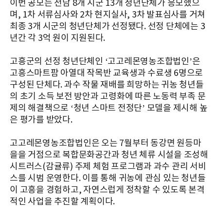
이번 공모는 전남 8개 시군 13개 청년단체가 응모했으
며, 1차 서류심사와 2차 현지실사, 3차 발표심사를 거쳐
최종 3개 시군의 청년단체가 선정됐다. 선정 단체에는 3
년간 각 3억 원이 지원된다.
고흥군의 선정 청년단체인 ‘고고레몬영농조합법인’은
고흥스마트팜 아열대 작목반 교육생과 수료생 6명으로
구성된 단체다. 과수 작물 재배를 희망하는 귀농 청년들
의 초기 소득 보전 방안과 고령화에 따른 노동력 부족 문
제의 해결책으로 ‘청년 스마트 전정단’ 모델을 제시해 높
은 평가를 받았다.
고고레몬영농조합법인은 오는 7월부터 동강면 원등마
을을 거점으로 복합문화공간과 청년 체류 시설을 조성해
시트러스(감귤류) 주제 체험 프로그램과 과수 관리 서비
스를 시범 운영한다. 이를 통해 귀농에 관심 있는 청년들
이 고흥을 경험하고, 자연스럽게 정착할 수 있도록 본격
적인 사업을 추진할 계획이다.