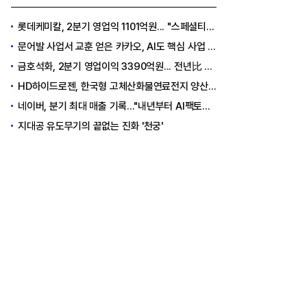
롯데케미칼, 2분기 영업익 1101억원... "스페셜티 전환 가속"
문어발 사업서 교훈 얻은 카카오, AI도 핵심 사업 '선택과 집중'
금호석화, 2분기 영업이익 3390억원... 전년比 419% 급증
HD하이드로젠, 한국형 고체산화물연료전지 양산체계 구축
네이버, 분기 최대 매출 기록..."내년부터 AI팩토리 수익 날 것"
지대공 유도무기의 끝없는 진화 '천궁'