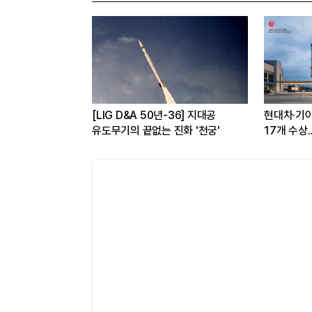
 구독하면
[LIG D&A 50년-36] 지대공
현대차·기아,
 반값...소비자
유도무기의 끝없는 진화 '천궁'
17개 수상