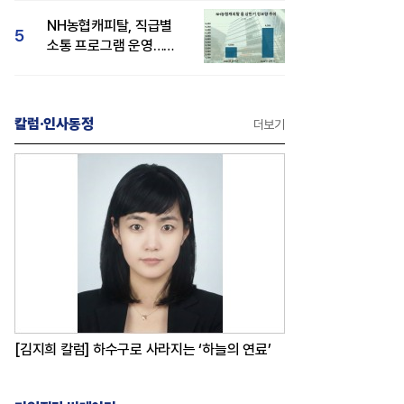
감성 호평"
NH농협캐피탈, 직급별
5
소통 프로그램 운영…
경영성과 등 주목 소비자
관심도 상승
칼럼·인사동정
더보기
[김지희 칼럼] 하수구로 사라지는 ‘하늘의 연료’