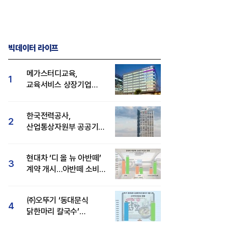
빅데이터 라이프
메가스터디교육,
1
교육서비스 상장기업
브랜드평판 8월 빅데이터
1위...대교 뒤이어
한국전력공사,
2
산업통상자원부 공공기관
브랜드평판 8월 빅데이터
1위
현대차 ‘디 올 뉴 아반떼’
3
계약 개시…아반떼 소비자
관심도·호감도 모두 급등
㈜오뚜기 ‘동대문식
4
닭한마리 칼국수’
인기..."온라인서도 맛·