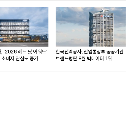
 '2026 레드 닷 어워드'
한국전력공사, 산업통상부 공공기관
쿠팡
...소비자 관심도 증가
브랜드평판 8월 빅데이터 1위
개선