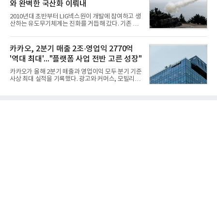
와 완벽한 국산화 이뤄내
7,395,735건을 분석한 결과, 삼성 이재용 회장이 브
랜드평판지수 1,984,715를 기록하며 8월 1위에 올랐
2010년대 초반부터 LIG넥스원이 개발에 참여하고 생
다고 밝혔다. 분석에 활용된 빅데이터는 지난 7월
산하는 유도무기체계는 진화를 거듭해 갔다. 기존 무
(14,233,797건) 대비 48.04% 감소한 수치다.8월
기체계에 기반한 새로운 기능이 추가되기도 하고, 활
CEO 브랜드평판 30위 순위는 이재용, 최태원, 정의
용도가 떨어지는 재래식 무기를 새롭게 활용하는 방
선, 구광모, 신동빈, 박현주, 이해진, 정원주, 함영주,
안이 강구됐다. 또 핵심 구성품 국산화를 통해 수출상
카카오, 2분기 매출 2조·영업익 2770억
김승연, 이재현, 강호동, 김범수, 양종
의 제약을 해소하고자 노력했다. 이러한 LIG넥스원의
'역대 최대'..."플랫폼 사업 전반 고른 성장"
신기술 개발 성과가 집약된 무기체계가 바로 휴대용
지대공 유도무기 ‘신궁’이다.신궁은 이미 2009년 수
카카오가 올해 2분기 매출과 영업이익 모두 분기 기준
출을 위한 개량형 멀티런처 개발을 완료함으로써 기
사상 최대 실적을 기록했다. 광고와 커머스, 모빌리
능 다양화와 계열화 가능성을 선보인 바 있었다. 이번
티, 페이 등 플랫폼 사업이 고르게 성장하며 실적을 견
엔 기존 K-30 30mm 대공포 비호 체계에 신궁을 장착
인했다.카카오는 6일 연결 기준 올해 2분기 매출 2조
하는 개량사업, 일명 ‘비호복합’ 프로젝트가 2009년
985억원, 영업이익 2770억원을 기록했다고 밝혔다.
부터 진행됐
전년 동기 대비 매출은 9%, 영업이익은 36% 늘어난
수치다. 전년 동기 실적과 증가율은 카카오게임즈와
카카오헬스케어 관련 손익을 중단영업손익으로 반영
한 기준으로 산출됐다. 지난해 2분기 매출은 1조9175
억원, 영업이익은 2039억원이었다.플랫폼 부문 매출
은 1조2303억원으로 전년 동기 대비 17% 증가했다.
카카오톡 내 광고와 커머스 사업을 아우르는 톡비즈
매출은 6432억원