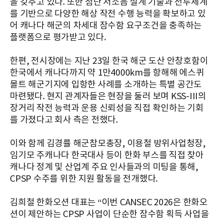
을 갖추고 있다. 또한 첨단 저소음 설계 기술과 전투체계
를 기반으로 다양한 해상 작전 수행 능력을 확보하고 있
어 캐나다 해군의 차세대 잠수함 요구조건을 충족하는
플랫폼으로 평가받고 있다.
한편, 전시장에는 지난 23일 한국 해군 도산 안창호함이
한국에서 캐나다까지 약 1만4000km를 항해해 에스퀴
몰트 해군기지에 입항한 사례를 소개하는 특별 공간도
마련됐다. 현지 관계자들은 현장을 둘러 보며 KSS-III의
장거리 작전 능력과 운용 신뢰성을 직접 확인하는 기회
를 가졌다고 회사 측은 전했다.
이와 함께 김경률 해군참모총장, 이용철 방위사업청장,
임기모 주캐나다 한국대사 등이 한화 부스를 직접 찾아
캐나다 정계 및 산업계 주요 인사들과의 미팅을 통해,
CPSP 수주를 위한 지원 활동을 전개했다.
김희철 한화오션 대표는 “이번 CANSEC 2026은 한화오
션이 제안하는 CPSP 사업이 단순한 잠수함 획득 사업을