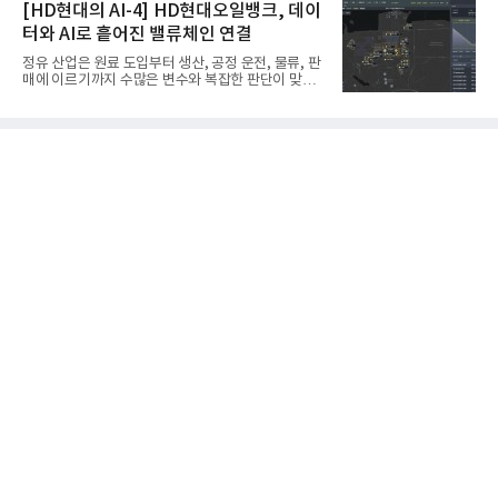
솔루션은 최근 스위스 건설 현장에서 무인 자율 굴착
[HD현대의 AI-4] HD현대오일뱅크, 데이
벌 표준이다. 특히 미세
기를 투입했다. 실제 공사를 진행한 것은 처음으로, 건
터와 AI로 흩어진 밸류체인 연결
설장비 자율화 기술의 새로운 이정표를 제시했다.이
번에 투입된 무인 자율 굴착기는 유럽 대형 건설그룹
정유 산업은 원료 도입부터 생산, 공정 운전, 물류, 판
키바그(KIBAG)의 스위스 투겐 지역 건설 프로젝트에
매에 이르기까지 수많은 변수와 복잡한 판단이 맞물
서 깊이 3m, 폭 12m, 길이 1km 규모의 토목 공사를
리는 구조를 갖고 있다. 작은 변화 하나가 전체 수익성
수행할 예정이다. 해당 장비에는 HD건설기계의 22t
과 운영 효율에 직접적인 영향을 미치는 만큼, 데이터
급 굴착기를 기반으로 HD현대사이트솔루션의 스마
를 얼마나 빠르고 정확하게 연결하고 활용하느냐가
트 굴착기 플랫폼
기업경쟁력을 좌우하는 핵심 요소로 떠오르고 있다.
이러한 환경 속에서 HD현대오일뱅크는 인공지능(AI)
을 단순한 업무 자동화 도구로 보지 않고, 정유사의 밸
류체인(Value Chain) 전반을 연결하고 최적화하는 핵
심 기반으로 활용하고 있다.원유 선택과 도입, 생산계
획, 제품 운영, 물류와 수급, 공정 운전에 이르기까지
각 업무를 개별적으로 바라보는 것이 아니라, 하나의
흐름