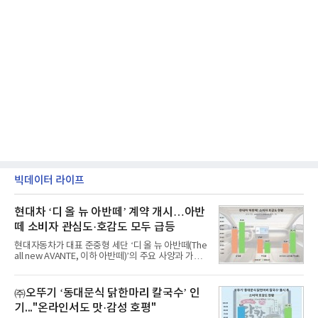
빅데이터 라이프
현대차 ‘디 올 뉴 아반떼’ 계약 개시…아반
떼 소비자 관심도·호감도 모두 급등
현대자동차가 대표 준중형 세단 ‘디 올 뉴 아반떼(The
all new AVANTE, 이하 아반떼)’의 주요 사양과 가격
을 공개하고 5일부터 계약을 시작한다고 밝혔다.아반
떼는 6년 만에 선보이는 8세대 완전변경 모델로, ▲정
교한 선과 면을 중심으로 완성한 파격적인 디자인 ▲
㈜오뚜기 ‘동대문식 닭한마리 칼국수’ 인
과거 중형 세단 수준으로 확대된 차체 제원 ▲글로벌
기..."온라인서도 맛·감성 호평"
최고 수준의 안전성 ▲성능과 효율을 동시에 높인 주