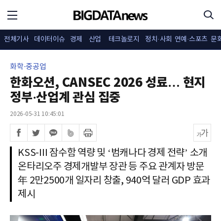
전체기사
데이터이슈
경제
산업
테크놀로지
정치·사회
연예·스포츠
문
화학·중공업
한화오션, CANSEC 2026 성료… 현지
정부·산업계 관심 집중
2026-05-31 10:45:01
KSS-III 잠수함 역량 및 ‘범캐나다 경제 전략’ 소개
온타리오주 경제개발부 장관 등 주요 관계자 방문
年 2만2500개 일자리 창출, 940억 달러 GDP 효과
제시