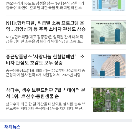
행 완성도 ▲첨단 편의 및 디지털 사양 적용 등을 통해
㈜오뚜기가 K-노포 감성을 담은 ‘동대문식 닭한마리
글로벌 준중형 세단의 새로운 기준을 세웠다.아반떼
칼국수’ 라면이 깊고 담백한 국물 맛과 차별화된 스토
는 가솔린 2.0과 1.6 하이브리드 두 가지 파워트레인
리로 출시 초기부터 높은 인기를 얻고 있다고 4일 밝
과 모던, 프리미엄, 인스퍼레이션 세 가지 트림으로
혔다.‘동대문식 닭한마리 칼국수’는 예상을 뛰어넘는
운영된다.◆ 디자인·공간·안전·성능 전반에서 차급을
소비자 호응에 힘입어 지난 7월 13일 첫 선을 보인 지
NH농협캐피탈, 직급별 소통 프로그램 운
넘
단 18일 만에 누적 판매량 50만 개를 돌파하는 성과를
영…경영성과 등 주목 소비자 관심도 상승
거두었다.이번 신제품은 개발진이 전국의 닭한마리
전문점을 직접 찾아 다니며 최적의 육수 비율을 완성
NH농협캐피탈(대표 장종환)은 임직원 간 세대와 직
했다. 자극적이지 않으면서도 깊은 닭육수에 마늘의
급을 넘어선 소통을 강화하기 위해 직급별 소통 프로
개운한 풍미를 더했으며, 국물이 잘 배어들면서도 쫄
그램'너하(NH)고, 나하(NH)고, NH GO!'를 지난 27일
깃한 식감이 살아있는 칼국수 면발을 정교하게 구현
부터 30일까지 서울 원센티널 NH농협캐피탈타워 22
했다는게 회사측의 설명이다.실제 현장 시식 행사에
층에서 운영했다고 31일 밝혔다.이번 프로그램은 경
종근당홀딩스 '사랑나눔 헌혈캠페인'…소
서도
영지원부 홍보팀과 2026년 새로이(e)＊가 공동 주관
비자 관심도·호감도 모두 상승
했으며, ▲팀장·부장(7.27), ▲계장·주임(7.28), ▲과
장·차장(7.29), ▲대리(7.30) 등 직급별로 총 4회에 걸
종근당홀딩스(대표 최희남)는 22일부터 30일까지 종
쳐 진행됐다.참고로 새로이(e)는 NH농협캐피탈 MZ
근당과 계열사 전국 6개 사업장에서 ‘2026년 사랑나
세대들로(과장~계장) 구성된 자율 참여조직으로, 조
눔 헌혈캠페인’을 실시했다고 31일 밝혔다.이번 캠페
직문화 혁신과 업무 효율성 향상을 위한 다양한 활동
인은 장마와 폭염, 여름휴가 등으로 헌혈 참여가 줄어
을 추진하며,새로운 변화와 이로운 영향력을 조직전
드는 시기에 안정적 혈액 수급에 기여하고 생명나눔
삼다수, 생수 브랜드평판 7월 빅데이터 분
반에 전파하는 역할
문화를 확산하기 위해 마련됐다.캠페인은 종근당 천
석 1위...백산수·동원샘물 순
안공장을 시작으로 ▲효종연구소 ▲종근당바이오 안
산공장 ▲경보제약 아산본사 ▲종근당건강 당진공장
삼다수가 최근 한 달 기간을 대상으로 실시된 생수 브
▲종근당 본사 등 전국 6개 사업장에서 릴레이 방식
랜드평판 빅데이터 분석에서 1위를 차지했다. 백산수
으로 이어졌다.캠페인 기간에는 임직원의 참여를 독
와 동원샘물이 뒤를 이었다.31일 한국기업평판연구
려하기 위해 헌혈 퀴즈와 행운 복권 등 다양한 이벤트
소(소장 구창환)는 국내 소비자들에게 사랑받는 21개
도 진행했다.종근당홀딩스는 임직원들이 기부한 헌혈
생수 브랜드를 대상으로 지난 6월 30일부터 7월 31일
증을 한국백혈병
재계뉴스
까지 수집된 소비자 빅데이터 3,702,555건을 분석한
결과, 삼다수가 브랜드평판지수 1,594,583을 기록하