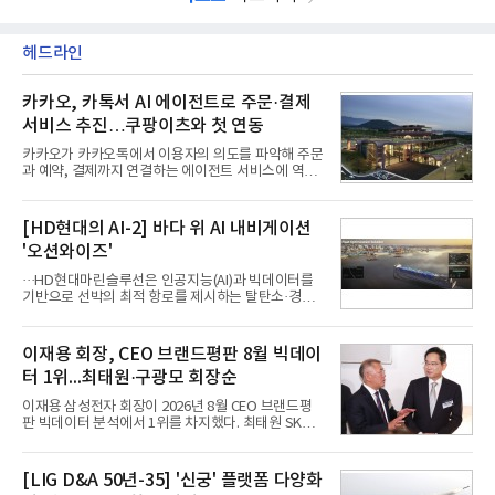
헤드라인
카카오, 카톡서 AI 에이전트로 주문·결제
서비스 추진…쿠팡이츠와 첫 연동
카카오가 카카오톡에서 이용자의 의도를 파악해 주문
과 예약, 결제까지 연결하는 에이전트 서비스에 역량
을 집중한다. 음식 배달을 시작으로 커머스와 예약, 여
행 등으로 적용 범위를 넓혀 AI를 새로운 톡비즈 성장
축으로 만들겠다는 구상이다.정신아 카카오 대표는 6
[HD현대의 AI-2] 바다 위 AI 내비게이션
일 열린 2분기 실적 발표 컨퍼런스콜에서 "AI는 톡비
'오션와이즈'
즈 성장 재점화의 핵심이자 주요 매출원으로 자리 잡
을 것"이라며 이같은 AI 사업 전략을 공개했다. 카카
···HD현대마린슬루선은 인공지능(AI)과 빅데이터를
오는 이날 함께 발표한 2분기 연결 매출이 전년 동기
기반으로 선박의 최적 항로를 제시하는 탈탄소·경제
대비 9% 증가한 2조985억원, 영업이익은 36% 늘어
운항 솔루션 ‘오션와이즈’를 운영하고 있다. 별도의
난 2770억원이라고 밝혔다. 매출과 영업이익 모두 분
장비 설치 없이 일고리즘 만으로 선박의 탄소 배출량
기 기준 역대 최대치다. 카카오는 플랫폼 부문 매출이
을 모니터링 및 예측하며, 연료 소비를 최소화하는 운
이재용 회장, CEO 브랜드평판 8월 빅데이
17% 증가하
항 가이드라인을 제공한다.오션와이즈의 핵심 기능은
터 1위...최태원·구광모 회장순
CI(탄소집약도지수) 실시간 관리 예측, 시 기반 최적
항로 추천, 선단 관리 등이다. HD현대오일뱅크와의
이재용 삼성전자 회장이 2026년 8월 CEO 브랜드평
실증에서는 총 13개 구간, 10만6000km 항해를 통해
판 빅데이터 분석에서 1위를 차지했다. 최태원 SK그
평균 5.3%의 연료 질감 효과를 입증했다. 이는 연간 1
룹 회장과 구광모 LG그룹 회장이 뒤를 이었다.6일 한
만t의 연료를 사용하는 선박 1척 기준 약 3억5000만
국기업평판연구소(소장 구창환)는 빅데이터뉴스와
원의 비용 절감에 해당한다.주목할 점은 오션와이즈
함께 60명의 CEO 브랜드를 대상으로 2026년 7월 6
[LIG D&A 50년-35] '신궁' 플랫폼 다양화
의 핵심
일부터 8월 6일까지 수집된 소비자 빅데이터