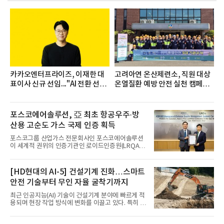
며 7월 1위에 올랐다고 밝혔다. 분석에 활용된 빅데이
터는 지난 4월(3,435,836건) 대비 7.76% 증가한 수
치다.연구소에 따르면 7월 생수 브랜드평판 순위는 삼
다수, 백산수, 동원샘물, 스파클, 아이시스, 에비앙,
몽베스트, 크리스탈, 풀무원샘물, 평창수, 지리산수,
진로 석수,
카카오엔터프라이즈, 이재한 대
고려아연 온산제련소, 직원 대상
표이사 신규 선임..."AI 전환 선
온열질환 예방 안전 실천 캠페인
도"
실시
포스코에어솔루션, 亞 최초 항공우주·방
산용 고순도 가스 국제 인증 획득
포스코그룹 산업가스 전문회사인 포스코에어솔루션
이 세계적 권위의 인증기관인 로이드인증원(LRQA)
으로부터 아시아 지역 최초로 항공우주 및 방산용 고
순도 희귀가스 제조 분야 국제공인 인증인 ‘항공우주·
방산 품질경영시스템(AS9100D)’을 획득했다.포스코
[HD현대의 AI-5] 건설기계 진화…스마트
에어솔루션은 6일 서울 포스코센터에서 김대연 포스
안전 기술부터 무인 자율 굴착기까지
코에어솔루션 대표, 이일형 로이드인증원(LRQA) 한
국지사 대표 등이 참석한 가운데 ‘항공우주·방산 품질
최근 인공지능(AI) 기술이 건설기계 분야에 빠르게 적
경영시스템(AS9100D)’ 인증수여식을 가졌다고 밝혔
용되며 현장 작업 방식에 변화를 이끌고 있다. 특히 무
다.포스코에어솔루션이 획득한 AS9100D는 국제 품
인 자율화 기술은 작업 효율을 획기적으로 높이며 스
질경영시스템 표준(ISO 9001)을 기반으로 항공우주
마트 건설 현장 구현을 앞당기고 있다.HD현대사이트
및 방위산업의 엄격한 특수 요구사항을 반영한 글로