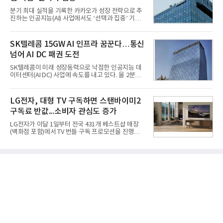
못하고 물속에서 멈춰버리는 예상 밖의 일이 벌어졌
분기 최대 실적을 기록한 카카오가 성장 전략으로 추
다. 2차 품질확인 사격 시험에서도 만족스러운 결과를
진하는 인공지능(AI) 사업에서도 ‘선택과 집중’ 기조
얻지 못했다. 완벽한 신뢰성 확보를 위해 LIG넥스원은
를 강화하고 있다. 경쟁사들이 AI 데이터센터 등 인프
국방과학연구소(ADD) 테스크포스(TF)와 합심해 본
라 투자에 나서는 것과 달리, 카카오는 ‘카카오톡’이
격적인 개선 작업에 착수했다.홍상어 유도탄의 모든
라는 플랫폼 경쟁력을 활용한 AI 에이전트 서비스에
SK텔레콤 15GW AI 인프라 꿈꾼다…통신
분야를
집중하는 전략이다. 과거 무리한 사업 확장 과정에서
넘어 AI DC 패권 도전
겪었던 시행착오를 되풀이하지 않고 핵심 역량에 집
중하겠다는 취지로 풀이된다.7일 업계에 따르면 카카
SK텔레콤이 미래 성장동력으로 낙점한 인공지능 데
오는 올해 2분기 연결 기준 매출 2조985억원, 영업이
이터센터(AI DC) 사업에 속도를 내고 있다. 올 2분기
익 2770억원을 기록했다. 전년 동기 대비 매출과 영업
AI 데이터센터 매출이 90% 이상 급증한 데 이어, 오
이익은 각각 9%, 36% 증가해 모두 분기 기준 역대
는 2035년까지 총 15GW(기가와트) 규모의 AI DC를
최대치다. 상반기 기준 매출은 4조405억원, 영업이익
구축하겠다는 대형 청사진을 제시하면서다. 이에 따
LG전자, 대형 TV 구독하면 스탠바이미2
은 4884억
라 경쟁 구도 역시 이동통신사인 KT, LG유플러스를
구독료 반값...소비자 관심도 증가
넘어 네이버, 삼성SDS 등 IT 인프라 기업으로 확장되
고 있다.7일 SK텔레콤에 따르면 회사는 올해 2분기
LG전자가 이달 1일부터 전국 431개 베스트샵 매장
연결 기준 매출 4조 3591억원, 영업이익 5660억원을
(백화점 포함)에서 TV 번들 구독 프로모션을 진행하고
기록했다. 매출은 전년 동기 대비 0.5%, 영업이익은
있다. 대형 TV 구독 시 스탠바이미2 구독료를 반값 할
67.3% 증가한 수치다. AI DC 사업의 성장에 더해 수
인해주는 프로모션이다.대상 제품은 65·77·83형 올
익성 중심 경영, 그리고 지난해 발생한 일회성 비용에
레드, 75·86·100형 마이크로 RGB, 75·86형 미니
따른 기저효과가 실
RGB 등 거실용 TV로 인기가 높은 베스트셀러 TV 20
개 모델이며, 동시 구독 계약 시 스탠바이미2(모델명
27LX6TPGA) 구독료를 50% 할인 받을 수 있다. 프로
모션 대상 모델과 혜택, 구독료 등 프로모션 세부 사항
은 베스트샵 판매 매니저에게 문의하면 자세히 안내
받을 수 있다.LG TV를 구독으로 이용하면 최대 6년까
지 구독 계약기간 내 무상 A/S를 받을 수 있으며, 이사
등으로 이전