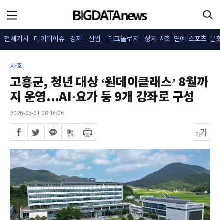
전체기사
데이터이슈
경제
산업
테크놀로지
정치·사회
연예·스포츠
문
사회
고흥군, 청년 대상 ‘원데이클래스’ 8월까
지 운영...AI·요가 등 9개 강좌로 구성
2026-06-01 08:16:06