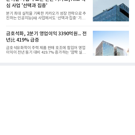
일 밝혔다. 사업별로는 기초화학 부문(롯데케미칼 기
심 사업 '선택과 집중'
초소재사업·LC타이탄·LC USA·롯데대산석화)이 매
출 3조9403억원, 영업이익 23억원을 기록했다. 정기
분기 최대 실적을 기록한 카카오가 성장 전략으로 추
보수 영향과 원료 가격 변동에 따른 래깅 효과로 전분
진하는 인공지능(AI) 사업에서도 ‘선택과 집중’ 기조
기 대비 수익성은 둔화됐지만 흑자 전환 흐름을 유지
를 강화하고 있다. 경쟁사들이 AI 데이터센터 등 인프
했다.첨단소재 부문은 매출 1조1551억원, 영업이익
라 투자에 나서는 것과 달리, 카카오는 ‘카카오톡’이
1325억원을 기록했다. 주요 제품의 스프레드 확대와
라는 플랫폼 경쟁력을 활용한 AI 에이전트 서비스에
금호석화, 2분기 영업이익 3390억원... 전
우호적인 환율 효과
집중하는 전략이다. 과거 무리한 사업 확장 과정에서
년比 419% 급증
겪었던 시행착오를 되풀이하지 않고 핵심 역량에 집
중하겠다는 취지로 풀이된다.7일 업계에 따르면 카카
금호석유화학이 주력 제품 판매 호조에 힘입어 영업
오는 올해 2분기 연결 기준 매출 2조985억원, 영업이
이익이 전년 동기 대비 419.7% 증가하는 '깜짝 실
익 2770억원을 기록했다. 전년 동기 대비 매출과 영업
적'을 냈다. 금호석유화학은 연결 기준 올해 2분기 영
이익은 각각 9%, 36% 증가해 모두 분기 기준 역대
업이익이 3390억원으로 지난해 동기보다 419.7% 증
최대치다. 상반기 기준 매출은 4조405억원, 영업이익
가한 것으로 잠정 집계됐다고 7일 공시했다.매출은 2
은 4884억
조2682억원으로 지난해 동기 대비 27.9% 증가했다.
순이익은 3004억원으로 420.4% 늘었다.이번 호실적
은 주력 제품인 NB라텍스와 합성수지 판매 호조가 견
인한 것으로 풀이된다. 미국의 중국산 의료용 고무장
갑 관세 인상 이후 동남아 장갑업체의 가동률이 높아
지면서 NB라텍스 수요가 증가했고, 원재료인 부타디
엔(BD) 가격 상승분을 제품 가격에 반영하면서 수익
성이 개선됐다.금호석유