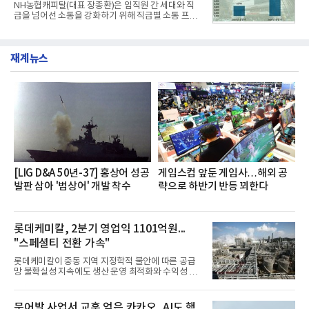
NH농협캐피탈(대표 장종환)은 임직원 간 세대와 직
했다. 자극적이지 않으면서도 깊은 닭육수에 마늘의
급을 넘어선 소통을 강화하기 위해 직급별 소통 프로
개운한 풍미를 더했으며, 국물이 잘 배어들면서도 쫄
그램'너하(NH)고, 나하(NH)고, NH GO!'를 지난 27일
깃한 식감이 살아있는 칼국수 면발을 정교하게 구현
부터 30일까지 서울 원센티널 NH농협캐피탈타워 22
했다는게 회사측의 설명이다.실제 현장 시식 행사에
층에서 운영했다고 31일 밝혔다.이번 프로그램은 경
서도
재계뉴스
영지원부 홍보팀과 2026년 새로이(e)＊가 공동 주관
했으며, ▲팀장·부장(7.27), ▲계장·주임(7.28), ▲과
장·차장(7.29), ▲대리(7.30) 등 직급별로 총 4회에 걸
쳐 진행됐다.참고로 새로이(e)는 NH농협캐피탈 MZ
세대들로(과장~계장) 구성된 자율 참여조직으로, 조
직문화 혁신과 업무 효율성 향상을 위한 다양한 활동
을 추진하며,새로운 변화와 이로운 영향력을 조직전
반에 전파하는 역할
[LIG D&A 50년-37] 홍상어 성공
게임스컴 앞둔 게임사…해외 공
발판 삼아 '범상어' 개발 착수
략으로 하반기 반등 꾀한다
롯데케미칼, 2분기 영업익 1101억원...
"스페셜티 전환 가속"
롯데케미칼이 중동 지역 지정학적 불안에 따른 공급
망 불확실성 지속에도 생산 운영 최적화와 수익성 중
심의 사업 운영을 통해 전분기에 이어 흑자 기조를 이
어갔다.롯데케미칼이 2026년 2분기 연결 기준 매출
액 5조6864억원, 영업이익 1101억원을 기록했다고 7
문어발 사업서 교훈 얻은 카카오, AI도 핵