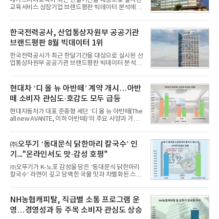
메가스터디교육이 최근 한달기간을 대상으로 실시된
교육서비스 상장기업 브랜드평판 빅데이터 분석에서
1위를 차지했다. 대교와 디지털대상이 뒤를 이었다.7
일 한국기업평판연구소(소장 구창환)는 국내 교육서
비스 상장기업 브랜드를 대상으로 지난 7월 7일부터
한국전력공사, 산업통상자원부 공공기관
8월 7일까지 수집된 소비자 빅데이터 10,074,233건
브랜드평판 8월 빅데이터 1위
을 분석한 결과, 메가스터디교육이 브랜드평판지수
1,710,926을 기록하며 8월 1위에 올랐다고 밝혔다.
한국전력공사가 최근 한달기간을 대상으로 실시된 산
분석에 활용된 빅데이터는 지난 7월(9,491,206건) 대
업통상자원부 공공기관 브랜드평판 빅데이터 분석에
비 6.14% 증가한 수치로, 교육서비스 상장기업 브랜
서 1위를 차지했다. 한국가스공사와 한국수력원자력
드에 대한 소비자 관심이 확대됐다.연구소에 따르면 8
이 순으로 뒤를 이었다.7일 한국기업평판연구소(소장
월 교육서비스 상장기업 브랜드평판 순위는 메가스터
구창환)는 산업통상자원부 공공기관 41개 브랜드를
현대차 ‘디 올 뉴 아반떼’ 계약 개시…아반
디교육, 대교, 디지
대상으로 지난 7월 7일부터 8월 7일까지 수집된 소비
떼 소비자 관심도·호감도 모두 급등
자 빅데이터 91,102,549건을 분석한 결과, 한국전력
공사가 브랜드평판지수 10,670,633을 기록하며 8월
현대자동차가 대표 준중형 세단 ‘디 올 뉴 아반떼(The
1위에 올랐다고 밝혔다. 분석에 활용된 빅데이터는 지
all new AVANTE, 이하 아반떼)’의 주요 사양과 가격
난 7월(88,893,823건) 대비 2.48% 증가한 수치다.연
을 공개하고 5일부터 계약을 시작한다고 밝혔다.아반
구소에 따르면 8월 산업통상자원부 공공기관 브랜드
떼는 6년 만에 선보이는 8세대 완전변경 모델로, ▲정
평판 30위 순위는 한국전력공사, 한국가스공사, 한국
교한 선과 면을 중심으로 완성한 파격적인 디자인 ▲
㈜오뚜기 ‘동대문식 닭한마리 칼국수’ 인
수력원자력, 한국석
과거 중형 세단 수준으로 확대된 차체 제원 ▲글로벌
기..."온라인서도 맛·감성 호평"
최고 수준의 안전성 ▲성능과 효율을 동시에 높인 주
행 완성도 ▲첨단 편의 및 디지털 사양 적용 등을 통해
㈜오뚜기가 K-노포 감성을 담은 ‘동대문식 닭한마리
글로벌 준중형 세단의 새로운 기준을 세웠다.아반떼
칼국수’ 라면이 깊고 담백한 국물 맛과 차별화된 스토
는 가솔린 2.0과 1.6 하이브리드 두 가지 파워트레인
리로 출시 초기부터 높은 인기를 얻고 있다고 4일 밝
과 모던, 프리미엄, 인스퍼레이션 세 가지 트림으로
혔다.‘동대문식 닭한마리 칼국수’는 예상을 뛰어넘는
운영된다.◆ 디자인·공간·안전·성능 전반에서 차급을
소비자 호응에 힘입어 지난 7월 13일 첫 선을 보인 지
NH농협캐피탈, 직급별 소통 프로그램 운
넘
단 18일 만에 누적 판매량 50만 개를 돌파하는 성과를
영…경영성과 등 주목 소비자 관심도 상승
거두었다.이번 신제품은 개발진이 전국의 닭한마리
전문점을 직접 찾아 다니며 최적의 육수 비율을 완성