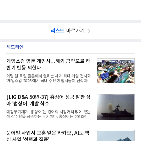
리스트
바로가기
헤드라인
게임스컴 앞둔 게임사…해외 공략으로 하
반기 반등 꾀한다
이달 말 독일 쾰른에서 열리는 세계 최대 게임 전시회
'게임스컴 2026'에서 국내 주요 게임사들이 신작과 글
로벌 전략을 공개한다. 상반기 게임사들의 실적이 업
체별로 엇갈린 가운데 하반기 신작 흥행과 해외 시장
성과가 실적을 좌우할 핵심 변수로 떠오르고 있다.8일
[LIG D&A 50년-37] 홍상어 성공 발판 삼
업계에 따르면 올해 상반기 게임업계는 기업별 성적
아 '범상어' 개발 착수
표가 크게 갈렸다. 대표적으로 크래프톤은 'PUBG: 배
틀그라운드'의 안정적인 성장에 힘입어 상반기 연결
대잠무기체계 ‘홍상어’는 경어뢰 사정거리 밖에 있는
기준 매출 2조6616억원, 영업이익 9725억원으로 역
적 잠수함을 공격하는 무기이다. 홍상어는 2010년 넥
대 최대 실적을 기록했다. 엔씨도 올해 출시한 '아이온
스원퓨처 시절 진해하우스에서 최초 생산돼 전력화가
2' 등에 힘입어 호실적을 거둘 것으로 전망된다.반면
이뤄졌다. 이후 2012년 한국형 구축함(KDX-1) 이상
넷마블은 2분기 매출이 증가했지만 영업이익은 전년
의 함정에 실전 배치됐다.그해 7월 해군은 동해상에서
문어발 사업서 교훈 얻은 카카오, AI도 핵
동기 대
성능 검증을 위해 홍상어 시험발사를 실시했다. 이때
심 사업 '선택과 집중'
홍상어가 목표 지점에서 입수한 후 표적을 타격하지