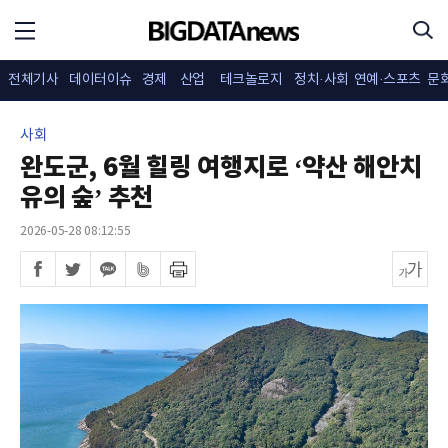
전체기사
데이터이슈
경제
산업
테크놀로지
정치·사회
연예·스포츠
문
사회
완도군, 6월 힐링 여행지로 ‘약산 해안치
유의 숲’ 추천
2026-05-28 08:12:55