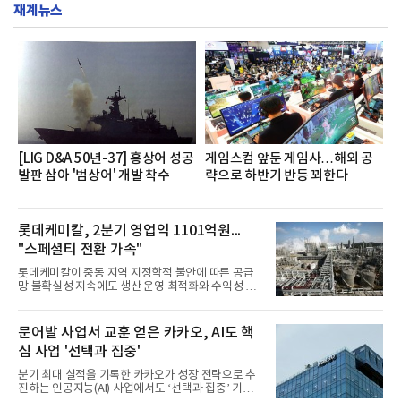
서도
재계뉴스
영지원부 홍보팀과 2026년 새로이(e)＊가 공동 주관
했으며, ▲팀장·부장(7.27), ▲계장·주임(7.28), ▲과
장·차장(7.29), ▲대리(7.30) 등 직급별로 총 4회에 걸
쳐 진행됐다.참고로 새로이(e)는 NH농협캐피탈 MZ
세대들로(과장~계장) 구성된 자율 참여조직으로, 조
직문화 혁신과 업무 효율성 향상을 위한 다양한 활동
을 추진하며,새로운 변화와 이로운 영향력을 조직전
반에 전파하는 역할
[LIG D&A 50년-37] 홍상어 성공
게임스컴 앞둔 게임사…해외 공
발판 삼아 '범상어' 개발 착수
략으로 하반기 반등 꾀한다
롯데케미칼, 2분기 영업익 1101억원...
"스페셜티 전환 가속"
롯데케미칼이 중동 지역 지정학적 불안에 따른 공급
망 불확실성 지속에도 생산 운영 최적화와 수익성 중
심의 사업 운영을 통해 전분기에 이어 흑자 기조를 이
어갔다.롯데케미칼이 2026년 2분기 연결 기준 매출
액 5조6864억원, 영업이익 1101억원을 기록했다고 7
문어발 사업서 교훈 얻은 카카오, AI도 핵
일 밝혔다. 사업별로는 기초화학 부문(롯데케미칼 기
심 사업 '선택과 집중'
초소재사업·LC타이탄·LC USA·롯데대산석화)이 매
출 3조9403억원, 영업이익 23억원을 기록했다. 정기
분기 최대 실적을 기록한 카카오가 성장 전략으로 추
보수 영향과 원료 가격 변동에 따른 래깅 효과로 전분
진하는 인공지능(AI) 사업에서도 ‘선택과 집중’ 기조
기 대비 수익성은 둔화됐지만 흑자 전환 흐름을 유지