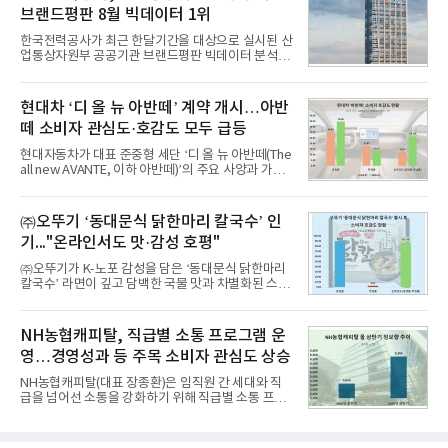
8월 7일까지 수집된 소비자 빅데이터 10,074,233건
브랜드평판 8월 빅데이터 1위
을 분석한 결과, 메가스터디교육이 브랜드평판지수
1,710,926을 기록하며 8월 1위에 올랐다고 밝혔다.
한국전력공사가 최근 한달기간을 대상으로 실시된 산
분석에 활용된 빅데이터는 지난 7월(9,491,206건) 대
업통상자원부 공공기관 브랜드평판 빅데이터 분석에
비 6.14% 증가한 수치로, 교육서비스 상장기업 브랜
서 1위를 차지했다. 한국가스공사와 한국수력원자력
드에 대한 소비자 관심이 확대됐다.연구소에 따르면 8
이 순으로 뒤를 이었다.7일 한국기업평판연구소(소장
월 교육서비스 상장기업 브랜드평판 순위는 메가스터
구창환)는 산업통상자원부 공공기관 41개 브랜드를
현대차 ‘디 올 뉴 아반떼’ 계약 개시…아반
디교육, 대교, 디지
대상으로 지난 7월 7일부터 8월 7일까지 수집된 소비
떼 소비자 관심도·호감도 모두 급등
자 빅데이터 91,102,549건을 분석한 결과, 한국전력
공사가 브랜드평판지수 10,670,633을 기록하며 8월
현대자동차가 대표 준중형 세단 ‘디 올 뉴 아반떼(The
1위에 올랐다고 밝혔다. 분석에 활용된 빅데이터는 지
all new AVANTE, 이하 아반떼)’의 주요 사양과 가격
난 7월(88,893,823건) 대비 2.48% 증가한 수치다.연
을 공개하고 5일부터 계약을 시작한다고 밝혔다.아반
구소에 따르면 8월 산업통상자원부 공공기관 브랜드
떼는 6년 만에 선보이는 8세대 완전변경 모델로, ▲정
평판 30위 순위는 한국전력공사, 한국가스공사, 한국
교한 선과 면을 중심으로 완성한 파격적인 디자인 ▲
㈜오뚜기 ‘동대문식 닭한마리 칼국수’ 인
수력원자력, 한국석
과거 중형 세단 수준으로 확대된 차체 제원 ▲글로벌
기..."온라인서도 맛·감성 호평"
최고 수준의 안전성 ▲성능과 효율을 동시에 높인 주
행 완성도 ▲첨단 편의 및 디지털 사양 적용 등을 통해
㈜오뚜기가 K-노포 감성을 담은 ‘동대문식 닭한마리
글로벌 준중형 세단의 새로운 기준을 세웠다.아반떼
칼국수’ 라면이 깊고 담백한 국물 맛과 차별화된 스토
는 가솔린 2.0과 1.6 하이브리드 두 가지 파워트레인
리로 출시 초기부터 높은 인기를 얻고 있다고 4일 밝
과 모던, 프리미엄, 인스퍼레이션 세 가지 트림으로
혔다.‘동대문식 닭한마리 칼국수’는 예상을 뛰어넘는
운영된다.◆ 디자인·공간·안전·성능 전반에서 차급을
소비자 호응에 힘입어 지난 7월 13일 첫 선을 보인 지
NH농협캐피탈, 직급별 소통 프로그램 운
넘
단 18일 만에 누적 판매량 50만 개를 돌파하는 성과를
영…경영성과 등 주목 소비자 관심도 상승
거두었다.이번 신제품은 개발진이 전국의 닭한마리
전문점을 직접 찾아 다니며 최적의 육수 비율을 완성
NH농협캐피탈(대표 장종환)은 임직원 간 세대와 직
했다. 자극적이지 않으면서도 깊은 닭육수에 마늘의
급을 넘어선 소통을 강화하기 위해 직급별 소통 프로
개운한 풍미를 더했으며, 국물이 잘 배어들면서도 쫄
그램'너하(NH)고, 나하(NH)고, NH GO!'를 지난 27일
깃한 식감이 살아있는 칼국수 면발을 정교하게 구현
부터 30일까지 서울 원센티널 NH농협캐피탈타워 22
했다는게 회사측의 설명이다.실제 현장 시식 행사에
층에서 운영했다고 31일 밝혔다.이번 프로그램은 경