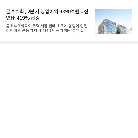
를 강화하고 있다. 경쟁사들이 AI 데이터센터 등 인프
했다.첨단소재 부문은 매출 1조1551억원, 영업이익
라 투자에 나서는 것과 달리, 카카오는 ‘카카오톡’이
1325억원을 기록했다. 주요 제품의 스프레드 확대와
라는 플랫폼 경쟁력을 활용한 AI 에이전트 서비스에
금호석화, 2분기 영업이익 3390억원... 전
우호적인 환율 효과
집중하는 전략이다. 과거 무리한 사업 확장 과정에서
년比 419% 급증
겪었던 시행착오를 되풀이하지 않고 핵심 역량에 집
중하겠다는 취지로 풀이된다.7일 업계에 따르면 카카
금호석유화학이 주력 제품 판매 호조에 힘입어 영업
오는 올해 2분기 연결 기준 매출 2조985억원, 영업이
이익이 전년 동기 대비 419.7% 증가하는 '깜짝 실
익 2770억원을 기록했다. 전년 동기 대비 매출과 영업
적'을 냈다. 금호석유화학은 연결 기준 올해 2분기 영
이익은 각각 9%, 36% 증가해 모두 분기 기준 역대
업이익이 3390억원으로 지난해 동기보다 419.7% 증
최대치다. 상반기 기준 매출은 4조405억원, 영업이익
가한 것으로 잠정 집계됐다고 7일 공시했다.매출은 2
은 4884억
조2682억원으로 지난해 동기 대비 27.9% 증가했다.
순이익은 3004억원으로 420.4% 늘었다.이번 호실적
은 주력 제품인 NB라텍스와 합성수지 판매 호조가 견
인한 것으로 풀이된다. 미국의 중국산 의료용 고무장
갑 관세 인상 이후 동남아 장갑업체의 가동률이 높아
지면서 NB라텍스 수요가 증가했고, 원재료인 부타디
엔(BD) 가격 상승분을 제품 가격에 반영하면서 수익
성이 개선됐다.금호석유