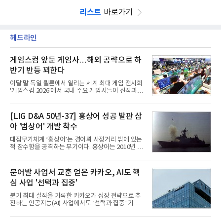
리스트
바로가기
헤드라인
게임스컴 앞둔 게임사…해외 공략으로 하
반기 반등 꾀한다
이달 말 독일 쾰른에서 열리는 세계 최대 게임 전시회
'게임스컴 2026'에서 국내 주요 게임사들이 신작과 글
로벌 전략을 공개한다. 상반기 게임사들의 실적이 업
체별로 엇갈린 가운데 하반기 신작 흥행과 해외 시장
성과가 실적을 좌우할 핵심 변수로 떠오르고 있다.8일
[LIG D&A 50년-37] 홍상어 성공 발판 삼
업계에 따르면 올해 상반기 게임업계는 기업별 성적
아 '범상어' 개발 착수
표가 크게 갈렸다. 대표적으로 크래프톤은 'PUBG: 배
틀그라운드'의 안정적인 성장에 힘입어 상반기 연결
대잠무기체계 ‘홍상어’는 경어뢰 사정거리 밖에 있는
기준 매출 2조6616억원, 영업이익 9725억원으로 역
적 잠수함을 공격하는 무기이다. 홍상어는 2010년 넥
대 최대 실적을 기록했다. 엔씨도 올해 출시한 '아이온
스원퓨처 시절 진해하우스에서 최초 생산돼 전력화가
2' 등에 힘입어 호실적을 거둘 것으로 전망된다.반면
이뤄졌다. 이후 2012년 한국형 구축함(KDX-1) 이상
넷마블은 2분기 매출이 증가했지만 영업이익은 전년
의 함정에 실전 배치됐다.그해 7월 해군은 동해상에서
문어발 사업서 교훈 얻은 카카오, AI도 핵
동기 대
성능 검증을 위해 홍상어 시험발사를 실시했다. 이때
심 사업 '선택과 집중'
홍상어가 목표 지점에서 입수한 후 표적을 타격하지
못하고 물속에서 멈춰버리는 예상 밖의 일이 벌어졌
분기 최대 실적을 기록한 카카오가 성장 전략으로 추
다. 2차 품질확인 사격 시험에서도 만족스러운 결과를
진하는 인공지능(AI) 사업에서도 ‘선택과 집중’ 기조
얻지 못했다. 완벽한 신뢰성 확보를 위해 LIG넥스원은
를 강화하고 있다. 경쟁사들이 AI 데이터센터 등 인프
국방과학연구소(ADD) 테스크포스(TF)와 합심해 본
라 투자에 나서는 것과 달리, 카카오는 ‘카카오톡’이