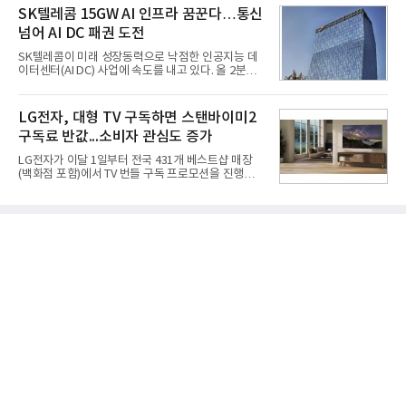
격적인 개선 작업에 착수했다.홍상어 유도탄의 모든
라는 플랫폼 경쟁력을 활용한 AI 에이전트 서비스에
SK텔레콤 15GW AI 인프라 꿈꾼다…통신
분야를
집중하는 전략이다. 과거 무리한 사업 확장 과정에서
넘어 AI DC 패권 도전
겪었던 시행착오를 되풀이하지 않고 핵심 역량에 집
중하겠다는 취지로 풀이된다.7일 업계에 따르면 카카
SK텔레콤이 미래 성장동력으로 낙점한 인공지능 데
오는 올해 2분기 연결 기준 매출 2조985억원, 영업이
이터센터(AI DC) 사업에 속도를 내고 있다. 올 2분기
익 2770억원을 기록했다. 전년 동기 대비 매출과 영업
AI 데이터센터 매출이 90% 이상 급증한 데 이어, 오
이익은 각각 9%, 36% 증가해 모두 분기 기준 역대
는 2035년까지 총 15GW(기가와트) 규모의 AI DC를
최대치다. 상반기 기준 매출은 4조405억원, 영업이익
구축하겠다는 대형 청사진을 제시하면서다. 이에 따
LG전자, 대형 TV 구독하면 스탠바이미2
은 4884억
라 경쟁 구도 역시 이동통신사인 KT, LG유플러스를
구독료 반값...소비자 관심도 증가
넘어 네이버, 삼성SDS 등 IT 인프라 기업으로 확장되
고 있다.7일 SK텔레콤에 따르면 회사는 올해 2분기
LG전자가 이달 1일부터 전국 431개 베스트샵 매장
연결 기준 매출 4조 3591억원, 영업이익 5660억원을
(백화점 포함)에서 TV 번들 구독 프로모션을 진행하고
기록했다. 매출은 전년 동기 대비 0.5%, 영업이익은
있다. 대형 TV 구독 시 스탠바이미2 구독료를 반값 할
67.3% 증가한 수치다. AI DC 사업의 성장에 더해 수
인해주는 프로모션이다.대상 제품은 65·77·83형 올
익성 중심 경영, 그리고 지난해 발생한 일회성 비용에
레드, 75·86·100형 마이크로 RGB, 75·86형 미니
따른 기저효과가 실
RGB 등 거실용 TV로 인기가 높은 베스트셀러 TV 20
개 모델이며, 동시 구독 계약 시 스탠바이미2(모델명
27LX6TPGA) 구독료를 50% 할인 받을 수 있다. 프로
모션 대상 모델과 혜택, 구독료 등 프로모션 세부 사항
은 베스트샵 판매 매니저에게 문의하면 자세히 안내
받을 수 있다.LG TV를 구독으로 이용하면 최대 6년까
지 구독 계약기간 내 무상 A/S를 받을 수 있으며, 이사
등으로 이전