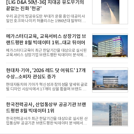
구축하겠다는 대형 청사진을 제시하면서다. 이에 따
[LIG D&A 50년-36] 지대공 유도무기의
라 경쟁 구도 역시 이동통신사인 KT, LG유플러스를
끝없는 진화 '천궁'
넘어 네이버, 삼성SDS 등 IT 인프라 기업으로 확장되
고 있다.7일 SK텔레콤에 따르면 회사는 올해 2분기
우리 공군의 방공유도탄 부대가 운용 중인 대공미사
연결 기준 매출 4조 3591억원, 영업이익 5660억원을
일인 호크와 나이키 허큘리스는 1990년대 말부터 성
기록했다. 매출은 전년 동기 대비 0.5%, 영업이익은
능 면에서 한계를 보이기 시작했다. 이에 따라 정부는
67.3% 증가한 수치다. AI DC 사업의 성장에 더해 수
기존 미사일체계를 대체할 중고도 및 중거리 대공미
익성 중심 경영, 그리고 지난해 발생한 일회성 비용에
사일을 개발하기로 결정했다.처음 KM-SAM 사업으로
메가스터디교육, 교육서비스 상장기업 브
따른 기저효과가 실
불린 이 사업의 명칭은 호크(Iron Hawk, 철매)를 대체
랜드평판 8월 빅데이터 1위...대교 뒤이어
한다는 의미에서 ‘철매Ⅱ’ 로 정해졌다. 철매Ⅱ 개발
사업은 미사일체계 완성 후인 2011년 ‘천궁(天弓)’으
메가스터디교육이 최근 한달기간을 대상으로 실시된
로 다시 장비명이 바뀌었다. 17개 업체와 관련 기관이
교육서비스 상장기업 브랜드평판 빅데이터 분석에서
참여한 가운데 LIG 넥스원은 탐색 개발에서 체계개발
1위를 차지했다. 대교와 디지털대상이 뒤를 이었다.7
완료까지 모든 과정에 참여했다. 1976년 호크 미사일
일 한국기업평판연구소(소장 구창환)는 국내 교육서
창정비 업체로 출발했던 회사가 호크 대체 유도무기
비스 상장기업 브랜드를 대상으로 지난 7월 7일부터
현대차·기아, '2026 레드 닷 어워드' 17개
인 천궁
8월 7일까지 수집된 소비자 빅데이터 10,074,233건
수상...소비자 관심도 증가
을 분석한 결과, 메가스터디교육이 브랜드평판지수
1,710,926을 기록하며 8월 1위에 올랐다고 밝혔다.
현대자동차와 기아가 혁신성과 창의성을 앞세워 글로
분석에 활용된 빅데이터는 지난 7월(9,491,206건) 대
벌 디자인 시상식에서 17개의 상을 휩쓸며 브랜드 경
비 6.14% 증가한 수치로, 교육서비스 상장기업 브랜
쟁력을 다시 한번 입증했다.현대자동차·기아는 '2026
드에 대한 소비자 관심이 확대됐다.연구소에 따르면 8
레드 닷 어워드: 브랜드 & 커뮤니케이션 디자인 부문
월 교육서비스 상장기업 브랜드평판 순위는 메가스터
(Red Dot Design Award: Brand &
한국전력공사, 산업통상부 공공기관 브랜
디교육, 대교, 디지
Communication Design)'에서 최우수상 2개, 본상
드평판 8월 빅데이터 1위
15개를 수상했다고 7일 밝혔다.'레드 닷 어워드'는 독
일 iF, 미국 IDEA와 함께 세계 3대 디자인 시상식으로
한국전력공사가 최근 한달기간을 대상으로 실시된 산
손꼽히는 세계 최대 규모의 디자인 공모전이다. 독일
업통상부 공공기관 브랜드평판 빅데이터 분석에서 1
노르트라인 베스트팔렌 디자인센터(Design
위를 차지했다. 한국가스공사와 한국수력원자력이 순
Zentrum Nordrhein Westfalen)가 주관해 매년 ▲
으로 뒤를 이었다.7일 한국기업평판연구소(소장 구창