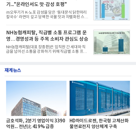
과거 중형 세단 수준으로 확대된 차체 제원 ▲글로벌
기..."온라인서도 맛·감성 호평"
최고 수준의 안전성 ▲성능과 효율을 동시에 높인 주
행 완성도 ▲첨단 편의 및 디지털 사양 적용 등을 통해
㈜오뚜기가 K-노포 감성을 담은 ‘동대문식 닭한마리
글로벌 준중형 세단의 새로운 기준을 세웠다.아반떼
칼국수’ 라면이 깊고 담백한 국물 맛과 차별화된 스토
는 가솔린 2.0과 1.6 하이브리드 두 가지 파워트레인
리로 출시 초기부터 높은 인기를 얻고 있다고 4일 밝
과 모던, 프리미엄, 인스퍼레이션 세 가지 트림으로
혔다.‘동대문식 닭한마리 칼국수’는 예상을 뛰어넘는
운영된다.◆ 디자인·공간·안전·성능 전반에서 차급을
소비자 호응에 힘입어 지난 7월 13일 첫 선을 보인 지
NH농협캐피탈, 직급별 소통 프로그램 운
넘
단 18일 만에 누적 판매량 50만 개를 돌파하는 성과를
영…경영성과 등 주목 소비자 관심도 상승
거두었다.이번 신제품은 개발진이 전국의 닭한마리
전문점을 직접 찾아 다니며 최적의 육수 비율을 완성
NH농협캐피탈(대표 장종환)은 임직원 간 세대와 직
했다. 자극적이지 않으면서도 깊은 닭육수에 마늘의
급을 넘어선 소통을 강화하기 위해 직급별 소통 프로
개운한 풍미를 더했으며, 국물이 잘 배어들면서도 쫄
그램'너하(NH)고, 나하(NH)고, NH GO!'를 지난 27일
깃한 식감이 살아있는 칼국수 면발을 정교하게 구현
부터 30일까지 서울 원센티널 NH농협캐피탈타워 22
했다는게 회사측의 설명이다.실제 현장 시식 행사에
층에서 운영했다고 31일 밝혔다.이번 프로그램은 경
서도
재계뉴스
영지원부 홍보팀과 2026년 새로이(e)＊가 공동 주관
했으며, ▲팀장·부장(7.27), ▲계장·주임(7.28), ▲과
장·차장(7.29), ▲대리(7.30) 등 직급별로 총 4회에 걸
쳐 진행됐다.참고로 새로이(e)는 NH농협캐피탈 MZ
세대들로(과장~계장) 구성된 자율 참여조직으로, 조
직문화 혁신과 업무 효율성 향상을 위한 다양한 활동
을 추진하며,새로운 변화와 이로운 영향력을 조직전
반에 전파하는 역할
금호석화, 2분기 영업이익 3390
HD하이드로젠, 한국형 고체산화
억원... 전년比 419% 급증
물연료전지 양산체계 구축