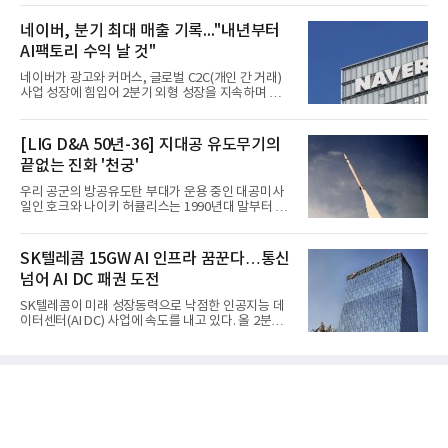
네이버, 분기 최대 매출 기록..."내년부터
AI팩토리 수익 날 것"
네이버가 광고와 커머스, 글로벌 C2C(개인 간 거래)
사업 성장에 힘입어 2분기 외형 성장을 지속하며 역대
최대 매출을 기록했다. AI 검색 서비스 'AI 탭'의 이용
자 증가와 엔비디아와 추진하는 AI 팩토리를 앞세워
AI 수익화에도 속도를 내고 있다.네이버는 올해 2분기
[LIG D&A 50년-36] 지대공 유도무기의
연결 기준 매출 3조3888억원, 영업이익 5203억원을
끝없는 진화 '천궁'
기록했다고 7일 밝혔다. 매출은 광고·커머스 등 핵심
사업과 글로벌 C2C 성장에 힘입어 전년 동기 대비
우리 공군의 방공유도탄 부대가 운용 중인 대공미사
16.2% 증가한 분기 최대 매출을 기록했다. 반면 영업
일인 호크와 나이키 허큘리스는 1990년대 말부터 성
이익은 AI 인프라 투자 영향으로 0.2% 감소했다.사업
능 면에서 한계를 보이기 시작했다. 이에 따라 정부는
별 매출은 네이버 플랫폼 1조9022억원, 파이낸셜 플
기존 미사일체계를 대체할 중고도 및 중거리 대공미
랫폼 4707억원, 글로벌 도전 1조159억원이다.네이버
사일을 개발하기로 결정했다.처음 KM-SAM 사업으로
SK텔레콤 15GW AI 인프라 꿈꾼다…통신
플랫폼은
불린 이 사업의 명칭은 호크(Iron Hawk, 철매)를 대체
넘어 AI DC 패권 도전
한다는 의미에서 ‘철매Ⅱ’ 로 정해졌다. 철매Ⅱ 개발
사업은 미사일체계 완성 후인 2011년 ‘천궁(天弓)’으
SK텔레콤이 미래 성장동력으로 낙점한 인공지능 데
로 다시 장비명이 바뀌었다. 17개 업체와 관련 기관이
이터센터(AI DC) 사업에 속도를 내고 있다. 올 2분기
참여한 가운데 LIG 넥스원은 탐색 개발에서 체계개발
AI 데이터센터 매출이 90% 이상 급증한 데 이어, 오
완료까지 모든 과정에 참여했다. 1976년 호크 미사일
는 2035년까지 총 15GW(기가와트) 규모의 AI DC를
창정비 업체로 출발했던 회사가 호크 대체 유도무기
구축하겠다는 대형 청사진을 제시하면서다. 이에 따
인 천궁
라 경쟁 구도 역시 이동통신사인 KT, LG유플러스를
넘어 네이버, 삼성SDS 등 IT 인프라 기업으로 확장되
고 있다.7일 SK텔레콤에 따르면 회사는 올해 2분기
연결 기준 매출 4조 3591억원, 영업이익 5660억원을
기록했다. 매출은 전년 동기 대비 0.5%, 영업이익은