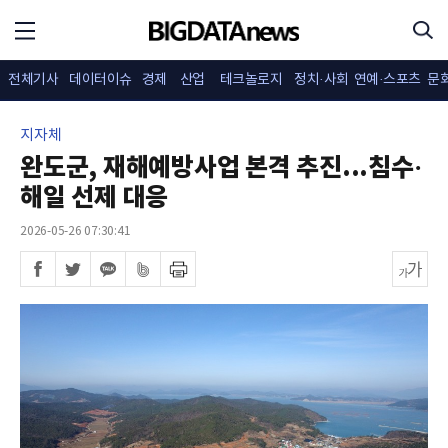
전체기사
데이터이슈
경제
산업
테크놀로지
정치·사회
연예·스포츠
문
지자체
완도군, 재해예방사업 본격 추진...침수·
해일 선제 대응
2026-05-26 07:30:41