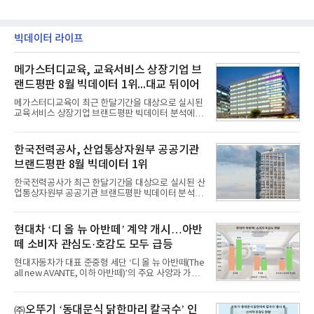
빅데이터 라이프
메가스터디교육, 교육서비스 상장기업 브
랜드평판 8월 빅데이터 1위...대교 뒤이어
메가스터디교육이 최근 한달기간을 대상으로 실시된
교육서비스 상장기업 브랜드평판 빅데이터 분석에서
1위를 차지했다. 대교와 디지털대상이 뒤를 이었다.7
일 한국기업평판연구소(소장 구창환)는 국내 교육서
비스 상장기업 브랜드를 대상으로 지난 7월 7일부터
한국전력공사, 산업통상자원부 공공기관
8월 7일까지 수집된 소비자 빅데이터 10,074,233건
브랜드평판 8월 빅데이터 1위
을 분석한 결과, 메가스터디교육이 브랜드평판지수
1,710,926을 기록하며 8월 1위에 올랐다고 밝혔다.
한국전력공사가 최근 한달기간을 대상으로 실시된 산
분석에 활용된 빅데이터는 지난 7월(9,491,206건) 대
업통상자원부 공공기관 브랜드평판 빅데이터 분석에
비 6.14% 증가한 수치로, 교육서비스 상장기업 브랜
서 1위를 차지했다. 한국가스공사와 한국수력원자력
드에 대한 소비자 관심이 확대됐다.연구소에 따르면 8
이 순으로 뒤를 이었다.7일 한국기업평판연구소(소장
월 교육서비스 상장기업 브랜드평판 순위는 메가스터
구창환)는 산업통상자원부 공공기관 41개 브랜드를
현대차 ‘디 올 뉴 아반떼’ 계약 개시…아반
디교육, 대교, 디지
대상으로 지난 7월 7일부터 8월 7일까지 수집된 소비
떼 소비자 관심도·호감도 모두 급등
자 빅데이터 91,102,549건을 분석한 결과, 한국전력
공사가 브랜드평판지수 10,670,633을 기록하며 8월
현대자동차가 대표 준중형 세단 ‘디 올 뉴 아반떼(The
1위에 올랐다고 밝혔다. 분석에 활용된 빅데이터는 지
all new AVANTE, 이하 아반떼)’의 주요 사양과 가격
난 7월(88,893,823건) 대비 2.48% 증가한 수치다.연
을 공개하고 5일부터 계약을 시작한다고 밝혔다.아반
구소에 따르면 8월 산업통상자원부 공공기관 브랜드
떼는 6년 만에 선보이는 8세대 완전변경 모델로, ▲정
평판 30위 순위는 한국전력공사, 한국가스공사, 한국
교한 선과 면을 중심으로 완성한 파격적인 디자인 ▲
㈜오뚜기 ‘동대문식 닭한마리 칼국수’ 인
수력원자력, 한국석