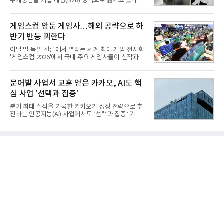
무게중심을 기업 대상(B2B) 영역으로 옮기고 있다.
발이 절실했다.2007년부터 국방과학연구소(ADD) 주
TV와 생활가전 등 전통적인 소비자 시장이 성숙기에
관으로 중거리 대전차 유도무기 탐색개발을 시작했
접어든 가운데 삼성전자는 AI 반도체를 중심으로 데
다. 5대 개발 전략으로 성능 우위, 소량화경량화 실현,
이터센터 생태계 공략을 강화하고 LG전자는 냉각솔
게임스컴 앞둔 게임사…해외 공략으로 하
국산화에 의
루션·전장·로봇 등 기업용 솔루션 사업 확대에 속도를
반기 반등 꾀한다
내고 있다.9일 업계에 따르면 LG전자는 2분기 생활가
전과 프리미엄 제품 경쟁력에 더해 B2B 사업 확대 효
이달 말 독일 쾰른에서 열리는 세계 최대 게임 전시회
과로 수익성을 방어한 반면 삼성전자는 디바이스경험
'게임스컴 2026'에서 국내 주요 게임사들이 신작과 글
(DX) 부문의 TV·생활가전 수익성이 악화됐다. 대신 삼
로벌 전략을 공개한다. 상반기 게임사들의 실적이 업
성은 AI 메모리 등 반도체 사업을 중심으로 새로운 성
체별로 엇갈린 가운데 하반기 신작 흥행과 해외 시장
장 동력을 확보하는 데 집중하고 있다.LG전자는 B2B
성과가 실적을 좌우할 핵심 변수로 떠오르고 있다.8일
문어발 사업서 교훈 얻은 카카오, AI도 핵
사업 확대
업계에 따르면 올해 상반기 게임업계는 기업별 성적
심 사업 '선택과 집중'
표가 크게 갈렸다. 대표적으로 크래프톤은 'PUBG: 배
틀그라운드'의 안정적인 성장에 힘입어 상반기 연결
분기 최대 실적을 기록한 카카오가 성장 전략으로 추
기준 매출 2조6616억원, 영업이익 9725억원으로 역
진하는 인공지능(AI) 사업에서도 ‘선택과 집중’ 기조
대 최대 실적을 기록했다. 엔씨도 올해 출시한 '아이온
를 강화하고 있다. 경쟁사들이 AI 데이터센터 등 인프
2' 등에 힘입어 호실적을 거둘 것으로 전망된다.반면
라 투자에 나서는 것과 달리, 카카오는 ‘카카오톡’이
넷마블은 2분기 매출이 증가했지만 영업이익은 전년
라는 플랫폼 경쟁력을 활용한 AI 에이전트 서비스에
동기 대
집중하는 전략이다. 과거 무리한 사업 확장 과정에서
겪었던 시행착오를 되풀이하지 않고 핵심 역량에 집
중하겠다는 취지로 풀이된다.7일 업계에 따르면 카카
오는 올해 2분기 연결 기준 매출 2조985억원, 영업이
익 2770억원을 기록했다. 전년 동기 대비 매출과 영업
이익은 각각 9%, 36% 증가해 모두 분기 기준 역대
최대치다. 상반기 기준 매출은 4조405억원, 영업이익
은 4884억