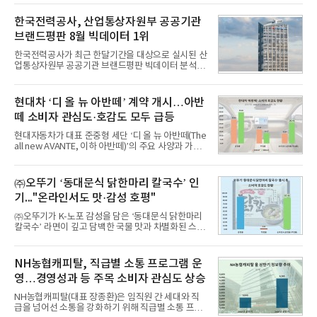
일 한국기업평판연구소(소장 구창환)는 국내 교육서
비스 상장기업 브랜드를 대상으로 지난 7월 7일부터
한국전력공사, 산업통상자원부 공공기관
8월 7일까지 수집된 소비자 빅데이터 10,074,233건
브랜드평판 8월 빅데이터 1위
을 분석한 결과, 메가스터디교육이 브랜드평판지수
1,710,926을 기록하며 8월 1위에 올랐다고 밝혔다.
한국전력공사가 최근 한달기간을 대상으로 실시된 산
분석에 활용된 빅데이터는 지난 7월(9,491,206건) 대
업통상자원부 공공기관 브랜드평판 빅데이터 분석에
비 6.14% 증가한 수치로, 교육서비스 상장기업 브랜
서 1위를 차지했다. 한국가스공사와 한국수력원자력
드에 대한 소비자 관심이 확대됐다.연구소에 따르면 8
이 순으로 뒤를 이었다.7일 한국기업평판연구소(소장
월 교육서비스 상장기업 브랜드평판 순위는 메가스터
구창환)는 산업통상자원부 공공기관 41개 브랜드를
현대차 ‘디 올 뉴 아반떼’ 계약 개시…아반
디교육, 대교, 디지
대상으로 지난 7월 7일부터 8월 7일까지 수집된 소비
떼 소비자 관심도·호감도 모두 급등
자 빅데이터 91,102,549건을 분석한 결과, 한국전력
공사가 브랜드평판지수 10,670,633을 기록하며 8월
현대자동차가 대표 준중형 세단 ‘디 올 뉴 아반떼(The
1위에 올랐다고 밝혔다. 분석에 활용된 빅데이터는 지
all new AVANTE, 이하 아반떼)’의 주요 사양과 가격
난 7월(88,893,823건) 대비 2.48% 증가한 수치다.연
을 공개하고 5일부터 계약을 시작한다고 밝혔다.아반
구소에 따르면 8월 산업통상자원부 공공기관 브랜드
떼는 6년 만에 선보이는 8세대 완전변경 모델로, ▲정
평판 30위 순위는 한국전력공사, 한국가스공사, 한국
교한 선과 면을 중심으로 완성한 파격적인 디자인 ▲
㈜오뚜기 ‘동대문식 닭한마리 칼국수’ 인
수력원자력, 한국석
과거 중형 세단 수준으로 확대된 차체 제원 ▲글로벌
기..."온라인서도 맛·감성 호평"
최고 수준의 안전성 ▲성능과 효율을 동시에 높인 주
행 완성도 ▲첨단 편의 및 디지털 사양 적용 등을 통해
㈜오뚜기가 K-노포 감성을 담은 ‘동대문식 닭한마리
글로벌 준중형 세단의 새로운 기준을 세웠다.아반떼
칼국수’ 라면이 깊고 담백한 국물 맛과 차별화된 스토
는 가솔린 2.0과 1.6 하이브리드 두 가지 파워트레인
리로 출시 초기부터 높은 인기를 얻고 있다고 4일 밝
과 모던, 프리미엄, 인스퍼레이션 세 가지 트림으로
혔다.‘동대문식 닭한마리 칼국수’는 예상을 뛰어넘는
운영된다.◆ 디자인·공간·안전·성능 전반에서 차급을
소비자 호응에 힘입어 지난 7월 13일 첫 선을 보인 지
NH농협캐피탈, 직급별 소통 프로그램 운
넘
단 18일 만에 누적 판매량 50만 개를 돌파하는 성과를
영…경영성과 등 주목 소비자 관심도 상승
거두었다.이번 신제품은 개발진이 전국의 닭한마리
전문점을 직접 찾아 다니며 최적의 육수 비율을 완성
NH농협캐피탈(대표 장종환)은 임직원 간 세대와 직
했다. 자극적이지 않으면서도 깊은 닭육수에 마늘의
급을 넘어선 소통을 강화하기 위해 직급별 소통 프로
개운한 풍미를 더했으며, 국물이 잘 배어들면서도 쫄