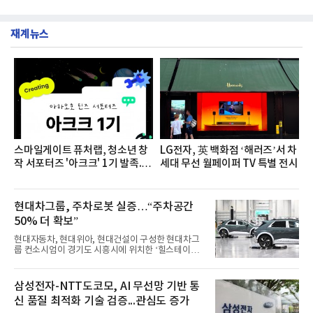
그램'너하(NH)고, 나하(NH)고, NH GO!'를 지난 27일
깃한 식감이 살아있는 칼국수 면발을 정교하게 구현
부터 30일까지 서울 원센티널 NH농협캐피탈타워 22
했다는게 회사측의 설명이다.실제 현장 시식 행사에
층에서 운영했다고 31일 밝혔다.이번 프로그램은 경
서도
재계뉴스
영지원부 홍보팀과 2026년 새로이(e)＊가 공동 주관
했으며, ▲팀장·부장(7.27), ▲계장·주임(7.28), ▲과
장·차장(7.29), ▲대리(7.30) 등 직급별로 총 4회에 걸
쳐 진행됐다.참고로 새로이(e)는 NH농협캐피탈 MZ
세대들로(과장~계장) 구성된 자율 참여조직으로, 조
직문화 혁신과 업무 효율성 향상을 위한 다양한 활동
을 추진하며,새로운 변화와 이로운 영향력을 조직전
반에 전파하는 역할
스마일게이트 퓨처랩, 청소년 창
LG전자, 英 백화점 ‘해러즈’서 차
작 서포터즈 '아크크' 1기 발족...
세대 무선 월페이퍼 TV 특별 전시
소비자 관심도 상승
현대차그룹, 주차로봇 실증…“주차공간
50% 더 확보”
현대자동차, 현대위아, 현대건설이 구성한 현대차그
룹 컨소시엄이 경기도 시흥시에 위치한 ‘힐스테이트
더웨이브시티’에서 공동주택 주차로봇 실증사업을
추진한다고 10일 밝혔다.이번 실증사업은 스마트도
시 규제샌드박스를 통한 스마트실증사업으로, 국토
삼성전자-NTT도코모, AI 무선망 기반 통
교통부 승인과 국비 지원을 받아 진행된다. 현대차그
신 품질 최적화 기술 검증...관심도 증가
룹은 이번 실증을 통해 공동주택 등에서 발생하는 주