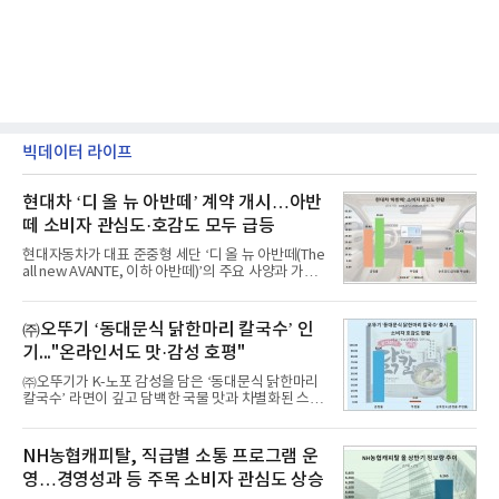
빅데이터 라이프
현대차 ‘디 올 뉴 아반떼’ 계약 개시…아반
떼 소비자 관심도·호감도 모두 급등
현대자동차가 대표 준중형 세단 ‘디 올 뉴 아반떼(The
all new AVANTE, 이하 아반떼)’의 주요 사양과 가격
을 공개하고 5일부터 계약을 시작한다고 밝혔다.아반
떼는 6년 만에 선보이는 8세대 완전변경 모델로, ▲정
교한 선과 면을 중심으로 완성한 파격적인 디자인 ▲
㈜오뚜기 ‘동대문식 닭한마리 칼국수’ 인
과거 중형 세단 수준으로 확대된 차체 제원 ▲글로벌
기..."온라인서도 맛·감성 호평"
최고 수준의 안전성 ▲성능과 효율을 동시에 높인 주
행 완성도 ▲첨단 편의 및 디지털 사양 적용 등을 통해
㈜오뚜기가 K-노포 감성을 담은 ‘동대문식 닭한마리
글로벌 준중형 세단의 새로운 기준을 세웠다.아반떼
칼국수’ 라면이 깊고 담백한 국물 맛과 차별화된 스토
는 가솔린 2.0과 1.6 하이브리드 두 가지 파워트레인
리로 출시 초기부터 높은 인기를 얻고 있다고 4일 밝
과 모던, 프리미엄, 인스퍼레이션 세 가지 트림으로
혔다.‘동대문식 닭한마리 칼국수’는 예상을 뛰어넘는
운영된다.◆ 디자인·공간·안전·성능 전반에서 차급을
소비자 호응에 힘입어 지난 7월 13일 첫 선을 보인 지
NH농협캐피탈, 직급별 소통 프로그램 운
넘
단 18일 만에 누적 판매량 50만 개를 돌파하는 성과를
영…경영성과 등 주목 소비자 관심도 상승
거두었다.이번 신제품은 개발진이 전국의 닭한마리