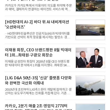
카카오가 카카오톡에서 이용자의 의도를 파악해 주문
과 예약, 결제까지 연결하는 에이전트 서비스에 역량
을 집중한다. 음식 배달을 시작으로 커머스와 예약, 여
행 등으로 적용 범위를 넓혀 AI를 새로운 톡비즈 성장
축으로 만들겠다는 구상이다.정신아 카카오 대표는 6
[HD현대의 AI-2] 바다 위 AI 내비게이션
일 열린 2분기 실적 발표 컨퍼런스콜에서 "AI는 톡비
'오션와이즈'
즈 성장 재점화의 핵심이자 주요 매출원으로 자리 잡
을 것"이라며 이같은 AI 사업 전략을 공개했다. 카카
···HD현대마린슬루선은 인공지능(AI)과 빅데이터를
오는 이날 함께 발표한 2분기 연결 매출이 전년 동기
기반으로 선박의 최적 항로를 제시하는 탈탄소·경제
대비 9% 증가한 2조985억원, 영업이익은 36% 늘어
운항 솔루션 ‘오션와이즈’를 운영하고 있다. 별도의
난 2770억원이라고 밝혔다. 매출과 영업이익 모두 분
장비 설치 없이 일고리즘 만으로 선박의 탄소 배출량
기 기준 역대 최대치다. 카카오는 플랫폼 부문 매출이
을 모니터링 및 예측하며, 연료 소비를 최소화하는 운
이재용 회장, CEO 브랜드평판 8월 빅데이
17% 증가하
항 가이드라인을 제공한다.오션와이즈의 핵심 기능은
터 1위...최태원·구광모 회장순
CI(탄소집약도지수) 실시간 관리 예측, 시 기반 최적
항로 추천, 선단 관리 등이다. HD현대오일뱅크와의
이재용 삼성전자 회장이 2026년 8월 CEO 브랜드평
실증에서는 총 13개 구간, 10만6000km 항해를 통해
판 빅데이터 분석에서 1위를 차지했다. 최태원 SK그
평균 5.3%의 연료 질감 효과를 입증했다. 이는 연간 1
룹 회장과 구광모 LG그룹 회장이 뒤를 이었다.6일 한
만t의 연료를 사용하는 선박 1척 기준 약 3억5000만
국기업평판연구소(소장 구창환)는 빅데이터뉴스와
원의 비용 절감에 해당한다.주목할 점은 오션와이즈
함께 60명의 CEO 브랜드를 대상으로 2026년 7월 6
[LIG D&A 50년-35] '신궁' 플랫폼 다양화
의 핵심
일부터 8월 6일까지 수집된 소비자 빅데이터
와 완벽한 국산화 이뤄내
7,395,735건을 분석한 결과, 삼성 이재용 회장이 브
랜드평판지수 1,984,715를 기록하며 8월 1위에 올랐
2010년대 초반부터 LIG넥스원이 개발에 참여하고 생
다고 밝혔다. 분석에 활용된 빅데이터는 지난 7월
산하는 유도무기체계는 진화를 거듭해 갔다. 기존 무
(14,233,797건) 대비 48.04% 감소한 수치다.8월
기체계에 기반한 새로운 기능이 추가되기도 하고, 활
CEO 브랜드평판 30위 순위는 이재용, 최태원, 정의
용도가 떨어지는 재래식 무기를 새롭게 활용하는 방
선, 구광모, 신동빈, 박현주, 이해진, 정원주, 함영주,
안이 강구됐다. 또 핵심 구성품 국산화를 통해 수출상
카카오, 2분기 매출 2조·영업익 2770억
김승연, 이재현, 강호동, 김범수, 양종
의 제약을 해소하고자 노력했다. 이러한 LIG넥스원의