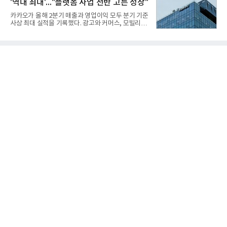
'역대 최대'..."플랫폼 사업 전반 고른 성장"
신기술 개발 성과가 집약된 무기체계가 바로 휴대용
지대공 유도무기 ‘신궁’이다.신궁은 이미 2009년 수
카카오가 올해 2분기 매출과 영업이익 모두 분기 기준
출을 위한 개량형 멀티런처 개발을 완료함으로써 기
사상 최대 실적을 기록했다. 광고와 커머스, 모빌리
능 다양화와 계열화 가능성을 선보인 바 있었다. 이번
티, 페이 등 플랫폼 사업이 고르게 성장하며 실적을 견
엔 기존 K-30 30mm 대공포 비호 체계에 신궁을 장착
인했다.카카오는 6일 연결 기준 올해 2분기 매출 2조
하는 개량사업, 일명 ‘비호복합’ 프로젝트가 2009년
985억원, 영업이익 2770억원을 기록했다고 밝혔다.
부터 진행됐
전년 동기 대비 매출은 9%, 영업이익은 36% 늘어난
수치다. 전년 동기 실적과 증가율은 카카오게임즈와
카카오헬스케어 관련 손익을 중단영업손익으로 반영
한 기준으로 산출됐다. 지난해 2분기 매출은 1조9175
억원, 영업이익은 2039억원이었다.플랫폼 부문 매출
은 1조2303억원으로 전년 동기 대비 17% 증가했다.
카카오톡 내 광고와 커머스 사업을 아우르는 톡비즈
매출은 6432억원