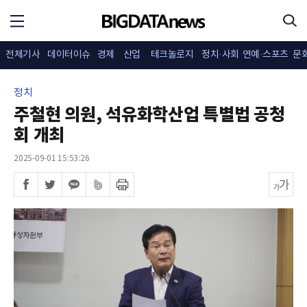
전체기사
데이터이슈
경제
산업
테크놀로지
정치·사회
연예·스포츠
문
정치
주철현 의원, 석유화학산업 특별법 공청
회 개최
2025-09-01 15:53:26