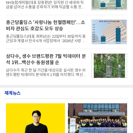
전문점을 직접 찾아 다니며 최적의 육수 비율을 완성
NH농협캐피탈(대표 장종환)은 임직원 간 세대와 직
했다. 자극적이지 않으면서도 깊은 닭육수에 마늘의
급을 넘어선 소통을 강화하기 위해 직급별 소통 프로
개운한 풍미를 더했으며, 국물이 잘 배어들면서도 쫄
그램'너하(NH)고, 나하(NH)고, NH GO!'를 지난 27일
깃한 식감이 살아있는 칼국수 면발을 정교하게 구현
부터 30일까지 서울 원센티널 NH농협캐피탈타워 22
했다는게 회사측의 설명이다.실제 현장 시식 행사에
층에서 운영했다고 31일 밝혔다.이번 프로그램은 경
종근당홀딩스 '사랑나눔 헌혈캠페인'…소
서도
영지원부 홍보팀과 2026년 새로이(e)＊가 공동 주관
비자 관심도·호감도 모두 상승
했으며, ▲팀장·부장(7.27), ▲계장·주임(7.28), ▲과
장·차장(7.29), ▲대리(7.30) 등 직급별로 총 4회에 걸
종근당홀딩스(대표 최희남)는 22일부터 30일까지 종
쳐 진행됐다.참고로 새로이(e)는 NH농협캐피탈 MZ
근당과 계열사 전국 6개 사업장에서 ‘2026년 사랑나
세대들로(과장~계장) 구성된 자율 참여조직으로, 조
눔 헌혈캠페인’을 실시했다고 31일 밝혔다.이번 캠페
직문화 혁신과 업무 효율성 향상을 위한 다양한 활동
인은 장마와 폭염, 여름휴가 등으로 헌혈 참여가 줄어
을 추진하며,새로운 변화와 이로운 영향력을 조직전
드는 시기에 안정적 혈액 수급에 기여하고 생명나눔
삼다수, 생수 브랜드평판 7월 빅데이터 분
반에 전파하는 역할
문화를 확산하기 위해 마련됐다.캠페인은 종근당 천
석 1위...백산수·동원샘물 순
안공장을 시작으로 ▲효종연구소 ▲종근당바이오 안
산공장 ▲경보제약 아산본사 ▲종근당건강 당진공장
삼다수가 최근 한 달 기간을 대상으로 실시된 생수 브
▲종근당 본사 등 전국 6개 사업장에서 릴레이 방식
랜드평판 빅데이터 분석에서 1위를 차지했다. 백산수
으로 이어졌다.캠페인 기간에는 임직원의 참여를 독
와 동원샘물이 뒤를 이었다.31일 한국기업평판연구
려하기 위해 헌혈 퀴즈와 행운 복권 등 다양한 이벤트
소(소장 구창환)는 국내 소비자들에게 사랑받는 21개
도 진행했다.종근당홀딩스는 임직원들이 기부한 헌혈
생수 브랜드를 대상으로 지난 6월 30일부터 7월 31일
증을 한국백혈병
재계뉴스
까지 수집된 소비자 빅데이터 3,702,555건을 분석한
결과, 삼다수가 브랜드평판지수 1,594,583을 기록하
며 7월 1위에 올랐다고 밝혔다. 분석에 활용된 빅데이
터는 지난 4월(3,435,836건) 대비 7.76% 증가한 수
치다.연구소에 따르면 7월 생수 브랜드평판 순위는 삼
다수, 백산수, 동원샘물, 스파클, 아이시스, 에비앙,
몽베스트, 크리스탈, 풀무원샘물, 평창수, 지리산수,
진로 석수,