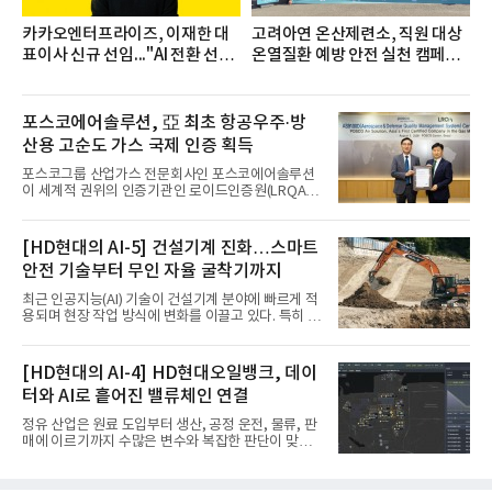
카카오엔터프라이즈, 이재한 대
고려아연 온산제련소, 직원 대상
표이사 신규 선임..."AI 전환 선
온열질환 예방 안전 실천 캠페인
도"
실시
포스코에어솔루션, 亞 최초 항공우주·방
산용 고순도 가스 국제 인증 획득
포스코그룹 산업가스 전문회사인 포스코에어솔루션
이 세계적 권위의 인증기관인 로이드인증원(LRQA)
으로부터 아시아 지역 최초로 항공우주 및 방산용 고
순도 희귀가스 제조 분야 국제공인 인증인 ‘항공우주·
방산 품질경영시스템(AS9100D)’을 획득했다.포스코
[HD현대의 AI-5] 건설기계 진화…스마트
에어솔루션은 6일 서울 포스코센터에서 김대연 포스
안전 기술부터 무인 자율 굴착기까지
코에어솔루션 대표, 이일형 로이드인증원(LRQA) 한
국지사 대표 등이 참석한 가운데 ‘항공우주·방산 품질
최근 인공지능(AI) 기술이 건설기계 분야에 빠르게 적
경영시스템(AS9100D)’ 인증수여식을 가졌다고 밝혔
용되며 현장 작업 방식에 변화를 이끌고 있다. 특히 무
다.포스코에어솔루션이 획득한 AS9100D는 국제 품
인 자율화 기술은 작업 효율을 획기적으로 높이며 스
질경영시스템 표준(ISO 9001)을 기반으로 항공우주
마트 건설 현장 구현을 앞당기고 있다.HD현대사이트
및 방위산업의 엄격한 특수 요구사항을 반영한 글로
솔루션은 최근 스위스 건설 현장에서 무인 자율 굴착
[HD현대의 AI-4] HD현대오일뱅크, 데이
벌 표준이다. 특히 미세
기를 투입했다. 실제 공사를 진행한 것은 처음으로, 건
터와 AI로 흩어진 밸류체인 연결
설장비 자율화 기술의 새로운 이정표를 제시했다.이
번에 투입된 무인 자율 굴착기는 유럽 대형 건설그룹
정유 산업은 원료 도입부터 생산, 공정 운전, 물류, 판
키바그(KIBAG)의 스위스 투겐 지역 건설 프로젝트에
매에 이르기까지 수많은 변수와 복잡한 판단이 맞물
서 깊이 3m, 폭 12m, 길이 1km 규모의 토목 공사를
리는 구조를 갖고 있다. 작은 변화 하나가 전체 수익성
수행할 예정이다. 해당 장비에는 HD건설기계의 22t
과 운영 효율에 직접적인 영향을 미치는 만큼, 데이터
급 굴착기를 기반으로 HD현대사이트솔루션의 스마
를 얼마나 빠르고 정확하게 연결하고 활용하느냐가