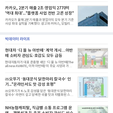
CEO 브랜드평판 30위 순위는 이재용, 최태원, 정의
용도가 떨어지는 재래식 무기를 새롭게 활용하는 방
선, 구광모, 신동빈, 박현주, 이해진, 정원주, 함영주,
안이 강구됐다. 또 핵심 구성품 국산화를 통해 수출상
카카오, 2분기 매출 2조·영업익 2770억
김승연, 이재현, 강호동, 김범수, 양종
의 제약을 해소하고자 노력했다. 이러한 LIG넥스원의
'역대 최대'..."플랫폼 사업 전반 고른 성장"
신기술 개발 성과가 집약된 무기체계가 바로 휴대용
지대공 유도무기 ‘신궁’이다.신궁은 이미 2009년 수
카카오가 올해 2분기 매출과 영업이익 모두 분기 기준
출을 위한 개량형 멀티런처 개발을 완료함으로써 기
사상 최대 실적을 기록했다. 광고와 커머스, 모빌리
능 다양화와 계열화 가능성을 선보인 바 있었다. 이번
티, 페이 등 플랫폼 사업이 고르게 성장하며 실적을 견
엔 기존 K-30 30mm 대공포 비호 체계에 신궁을 장착
인했다.카카오는 6일 연결 기준 올해 2분기 매출 2조
하는 개량사업, 일명 ‘비호복합’ 프로젝트가 2009년
985억원, 영업이익 2770억원을 기록했다고 밝혔다.
부터 진행됐
전년 동기 대비 매출은 9%, 영업이익은 36% 늘어난
빅데이터 라이프
수치다. 전년 동기 실적과 증가율은 카카오게임즈와
카카오헬스케어 관련 손익을 중단영업손익으로 반영
현대차 ‘디 올 뉴 아반떼’ 계약 개시…아반
한 기준으로 산출됐다. 지난해 2분기 매출은 1조9175
억원, 영업이익은 2039억원이었다.플랫폼 부문 매출
떼 소비자 관심도·호감도 모두 급등
은 1조2303억원으로 전년 동기 대비 17% 증가했다.
카카오톡 내 광고와 커머스 사업을 아우르는 톡비즈
현대자동차가 대표 준중형 세단 ‘디 올 뉴 아반떼(The
매출은 6432억원
all new AVANTE, 이하 아반떼)’의 주요 사양과 가격
을 공개하고 5일부터 계약을 시작한다고 밝혔다.아반
떼는 6년 만에 선보이는 8세대 완전변경 모델로, ▲정
교한 선과 면을 중심으로 완성한 파격적인 디자인 ▲
㈜오뚜기 ‘동대문식 닭한마리 칼국수’ 인
과거 중형 세단 수준으로 확대된 차체 제원 ▲글로벌
기..."온라인서도 맛·감성 호평"
최고 수준의 안전성 ▲성능과 효율을 동시에 높인 주
행 완성도 ▲첨단 편의 및 디지털 사양 적용 등을 통해
㈜오뚜기가 K-노포 감성을 담은 ‘동대문식 닭한마리
글로벌 준중형 세단의 새로운 기준을 세웠다.아반떼
칼국수’ 라면이 깊고 담백한 국물 맛과 차별화된 스토
는 가솔린 2.0과 1.6 하이브리드 두 가지 파워트레인
리로 출시 초기부터 높은 인기를 얻고 있다고 4일 밝
과 모던, 프리미엄, 인스퍼레이션 세 가지 트림으로
혔다.‘동대문식 닭한마리 칼국수’는 예상을 뛰어넘는
운영된다.◆ 디자인·공간·안전·성능 전반에서 차급을
소비자 호응에 힘입어 지난 7월 13일 첫 선을 보인 지
NH농협캐피탈, 직급별 소통 프로그램 운
넘
단 18일 만에 누적 판매량 50만 개를 돌파하는 성과를