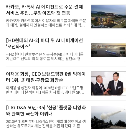
카카오, 카톡서 AI 에이전트로 주문·결제
서비스 추진…쿠팡이츠와 첫 연동
카카오가 카카오톡에서 이용자의 의도를 파악해 주문
과 예약, 결제까지 연결하는 에이전트 서비스에 역량
을 집중한다. 음식 배달을 시작으로 커머스와 예약, 여
행 등으로 적용 범위를 넓혀 AI를 새로운 톡비즈 성장
축으로 만들겠다는 구상이다.정신아 카카오 대표는 6
[HD현대의 AI-2] 바다 위 AI 내비게이션
일 열린 2분기 실적 발표 컨퍼런스콜에서 "AI는 톡비
'오션와이즈'
즈 성장 재점화의 핵심이자 주요 매출원으로 자리 잡
을 것"이라며 이같은 AI 사업 전략을 공개했다. 카카
···HD현대마린슬루선은 인공지능(AI)과 빅데이터를
오는 이날 함께 발표한 2분기 연결 매출이 전년 동기
기반으로 선박의 최적 항로를 제시하는 탈탄소·경제
대비 9% 증가한 2조985억원, 영업이익은 36% 늘어
운항 솔루션 ‘오션와이즈’를 운영하고 있다. 별도의
난 2770억원이라고 밝혔다. 매출과 영업이익 모두 분
장비 설치 없이 일고리즘 만으로 선박의 탄소 배출량
기 기준 역대 최대치다. 카카오는 플랫폼 부문 매출이
을 모니터링 및 예측하며, 연료 소비를 최소화하는 운
이재용 회장, CEO 브랜드평판 8월 빅데이
17% 증가하
항 가이드라인을 제공한다.오션와이즈의 핵심 기능은
터 1위...최태원·구광모 회장순
CI(탄소집약도지수) 실시간 관리 예측, 시 기반 최적
항로 추천, 선단 관리 등이다. HD현대오일뱅크와의
이재용 삼성전자 회장이 2026년 8월 CEO 브랜드평
실증에서는 총 13개 구간, 10만6000km 항해를 통해
판 빅데이터 분석에서 1위를 차지했다. 최태원 SK그
평균 5.3%의 연료 질감 효과를 입증했다. 이는 연간 1
룹 회장과 구광모 LG그룹 회장이 뒤를 이었다.6일 한
만t의 연료를 사용하는 선박 1척 기준 약 3억5000만
국기업평판연구소(소장 구창환)는 빅데이터뉴스와
원의 비용 절감에 해당한다.주목할 점은 오션와이즈
함께 60명의 CEO 브랜드를 대상으로 2026년 7월 6
[LIG D&A 50년-35] '신궁' 플랫폼 다양화
의 핵심
일부터 8월 6일까지 수집된 소비자 빅데이터
와 완벽한 국산화 이뤄내
7,395,735건을 분석한 결과, 삼성 이재용 회장이 브
랜드평판지수 1,984,715를 기록하며 8월 1위에 올랐
2010년대 초반부터 LIG넥스원이 개발에 참여하고 생
다고 밝혔다. 분석에 활용된 빅데이터는 지난 7월
산하는 유도무기체계는 진화를 거듭해 갔다. 기존 무
(14,233,797건) 대비 48.04% 감소한 수치다.8월
기체계에 기반한 새로운 기능이 추가되기도 하고, 활