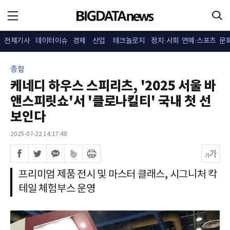
전체기사
데이터이슈
경제
산업
테크놀로지
정치·사회
연예·스포츠
문
종합
케네디 하우스 스피리츠, '2025 서울 바
앤스피릿쇼'서 '클로나킬티' 국내 첫 선
보인다
2025-07-22 14:17:48
프리미엄 제품 전시 및 마스터 클래스, 시그니처 칵
테일 체험부스 운영