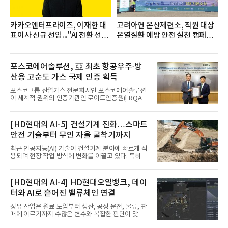
카카오엔터프라이즈, 이재한 대
고려아연 온산제련소, 직원 대상
표이사 신규 선임..."AI 전환 선
온열질환 예방 안전 실천 캠페인
도"
실시
포스코에어솔루션, 亞 최초 항공우주·방
산용 고순도 가스 국제 인증 획득
포스코그룹 산업가스 전문회사인 포스코에어솔루션
이 세계적 권위의 인증기관인 로이드인증원(LRQA)
으로부터 아시아 지역 최초로 항공우주 및 방산용 고
순도 희귀가스 제조 분야 국제공인 인증인 ‘항공우주·
방산 품질경영시스템(AS9100D)’을 획득했다.포스코
[HD현대의 AI-5] 건설기계 진화…스마트
에어솔루션은 6일 서울 포스코센터에서 김대연 포스
안전 기술부터 무인 자율 굴착기까지
코에어솔루션 대표, 이일형 로이드인증원(LRQA) 한
국지사 대표 등이 참석한 가운데 ‘항공우주·방산 품질
최근 인공지능(AI) 기술이 건설기계 분야에 빠르게 적
경영시스템(AS9100D)’ 인증수여식을 가졌다고 밝혔
용되며 현장 작업 방식에 변화를 이끌고 있다. 특히 무
다.포스코에어솔루션이 획득한 AS9100D는 국제 품
인 자율화 기술은 작업 효율을 획기적으로 높이며 스
질경영시스템 표준(ISO 9001)을 기반으로 항공우주
마트 건설 현장 구현을 앞당기고 있다.HD현대사이트
및 방위산업의 엄격한 특수 요구사항을 반영한 글로
솔루션은 최근 스위스 건설 현장에서 무인 자율 굴착
[HD현대의 AI-4] HD현대오일뱅크, 데이
벌 표준이다. 특히 미세
기를 투입했다. 실제 공사를 진행한 것은 처음으로, 건
터와 AI로 흩어진 밸류체인 연결
설장비 자율화 기술의 새로운 이정표를 제시했다.이
번에 투입된 무인 자율 굴착기는 유럽 대형 건설그룹
정유 산업은 원료 도입부터 생산, 공정 운전, 물류, 판
키바그(KIBAG)의 스위스 투겐 지역 건설 프로젝트에
매에 이르기까지 수많은 변수와 복잡한 판단이 맞물
서 깊이 3m, 폭 12m, 길이 1km 규모의 토목 공사를
리는 구조를 갖고 있다. 작은 변화 하나가 전체 수익성
수행할 예정이다. 해당 장비에는 HD건설기계의 22t