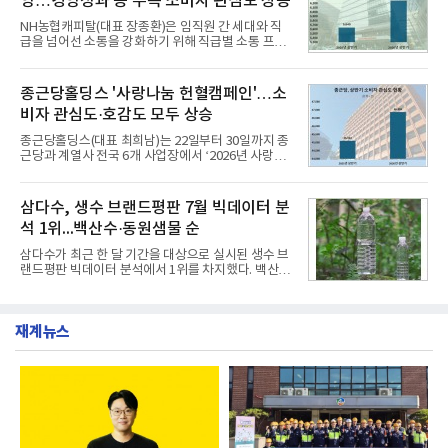
영…경영성과 등 주목 소비자 관심도 상승
거두었다.이번 신제품은 개발진이 전국의 닭한마리
전문점을 직접 찾아 다니며 최적의 육수 비율을 완성
NH농협캐피탈(대표 장종환)은 임직원 간 세대와 직
했다. 자극적이지 않으면서도 깊은 닭육수에 마늘의
급을 넘어선 소통을 강화하기 위해 직급별 소통 프로
개운한 풍미를 더했으며, 국물이 잘 배어들면서도 쫄
그램'너하(NH)고, 나하(NH)고, NH GO!'를 지난 27일
깃한 식감이 살아있는 칼국수 면발을 정교하게 구현
부터 30일까지 서울 원센티널 NH농협캐피탈타워 22
했다는게 회사측의 설명이다.실제 현장 시식 행사에
층에서 운영했다고 31일 밝혔다.이번 프로그램은 경
종근당홀딩스 '사랑나눔 헌혈캠페인'…소
서도
영지원부 홍보팀과 2026년 새로이(e)＊가 공동 주관
비자 관심도·호감도 모두 상승
했으며, ▲팀장·부장(7.27), ▲계장·주임(7.28), ▲과
장·차장(7.29), ▲대리(7.30) 등 직급별로 총 4회에 걸
종근당홀딩스(대표 최희남)는 22일부터 30일까지 종
쳐 진행됐다.참고로 새로이(e)는 NH농협캐피탈 MZ
근당과 계열사 전국 6개 사업장에서 ‘2026년 사랑나
세대들로(과장~계장) 구성된 자율 참여조직으로, 조
눔 헌혈캠페인’을 실시했다고 31일 밝혔다.이번 캠페
직문화 혁신과 업무 효율성 향상을 위한 다양한 활동
인은 장마와 폭염, 여름휴가 등으로 헌혈 참여가 줄어
을 추진하며,새로운 변화와 이로운 영향력을 조직전
드는 시기에 안정적 혈액 수급에 기여하고 생명나눔
삼다수, 생수 브랜드평판 7월 빅데이터 분
반에 전파하는 역할
문화를 확산하기 위해 마련됐다.캠페인은 종근당 천
석 1위...백산수·동원샘물 순
안공장을 시작으로 ▲효종연구소 ▲종근당바이오 안
산공장 ▲경보제약 아산본사 ▲종근당건강 당진공장
삼다수가 최근 한 달 기간을 대상으로 실시된 생수 브
▲종근당 본사 등 전국 6개 사업장에서 릴레이 방식
랜드평판 빅데이터 분석에서 1위를 차지했다. 백산수
으로 이어졌다.캠페인 기간에는 임직원의 참여를 독
와 동원샘물이 뒤를 이었다.31일 한국기업평판연구
려하기 위해 헌혈 퀴즈와 행운 복권 등 다양한 이벤트
소(소장 구창환)는 국내 소비자들에게 사랑받는 21개
도 진행했다.종근당홀딩스는 임직원들이 기부한 헌혈
생수 브랜드를 대상으로 지난 6월 30일부터 7월 31일
증을 한국백혈병
재계뉴스
까지 수집된 소비자 빅데이터 3,702,555건을 분석한
결과, 삼다수가 브랜드평판지수 1,594,583을 기록하
며 7월 1위에 올랐다고 밝혔다. 분석에 활용된 빅데이
터는 지난 4월(3,435,836건) 대비 7.76% 증가한 수
치다.연구소에 따르면 7월 생수 브랜드평판 순위는 삼
다수, 백산수, 동원샘물, 스파클, 아이시스, 에비앙,
몽베스트, 크리스탈, 풀무원샘물, 평창수, 지리산수,
진로 석수,