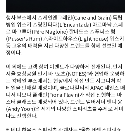
행사 부스에서 △케인앤그레인(Cane and Grain) 독립
병입 위스키 △랑칸타다(L'Encantada) 아르마냑 △페
르 마그루아(Père Magloire) 깔바도스 △푸써스 럼
(Pusser’s Rum) △라이트하우스(Lighthouse) 위스키
등 고유의 매력을 지닌 다양한 브랜드를 함께 선보일 예
정이다.
이 외에도 고객 참여 이벤트가 다양하게 전개된다. 먼저
서울 효창공원 인기 바 ‘노츠(NOTES)’와 협업해 운영하
는 칵테일 부스에서는 현장에서 직접 만든 시그니처 칵
테일을 판매할 예정이며, 클로나킬티의 APAC 세일즈 매
니저 피오나 플래빈(Fiona Flavin)가 직접 진행하는 마
스터 클래스도 예정되어 있다. 브랜드 앰버서더 앤디 윤
(Andy Yoon)은 세계의 다양한 스피리츠를 주제로 세미
나도 진행한다.
케네디 하우스 스피리츠 관계자는 “올해 바앤스피릿쇼