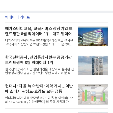
빅데이터 라이프
메가스터디교육, 교육서비스 상장기업 브
랜드평판 8월 빅데이터 1위...대교 뒤이어
메가스터디교육이 최근 한달기간을 대상으로 실시된
교육서비스 상장기업 브랜드평판 빅데이터 분석에서
1위를 차지했다. 대교와 디지털대상이 뒤를 이었다.7
일 한국기업평판연구소(소장 구창환)는 국내 교육서
비스 상장기업 브랜드를 대상으로 지난 7월 7일부터
한국전력공사, 산업통상자원부 공공기관
8월 7일까지 수집된 소비자 빅데이터 10,074,233건
브랜드평판 8월 빅데이터 1위
을 분석한 결과, 메가스터디교육이 브랜드평판지수
1,710,926을 기록하며 8월 1위에 올랐다고 밝혔다.
한국전력공사가 최근 한달기간을 대상으로 실시된 산
분석에 활용된 빅데이터는 지난 7월(9,491,206건) 대
업통상자원부 공공기관 브랜드평판 빅데이터 분석에
비 6.14% 증가한 수치로, 교육서비스 상장기업 브랜
서 1위를 차지했다. 한국가스공사와 한국수력원자력
드에 대한 소비자 관심이 확대됐다.연구소에 따르면 8
이 순으로 뒤를 이었다.7일 한국기업평판연구소(소장
월 교육서비스 상장기업 브랜드평판 순위는 메가스터
구창환)는 산업통상자원부 공공기관 41개 브랜드를
현대차 ‘디 올 뉴 아반떼’ 계약 개시…아반
디교육, 대교, 디지
대상으로 지난 7월 7일부터 8월 7일까지 수집된 소비
떼 소비자 관심도·호감도 모두 급등
자 빅데이터 91,102,549건을 분석한 결과, 한국전력
공사가 브랜드평판지수 10,670,633을 기록하며 8월
현대자동차가 대표 준중형 세단 ‘디 올 뉴 아반떼(The
1위에 올랐다고 밝혔다. 분석에 활용된 빅데이터는 지
all new AVANTE, 이하 아반떼)’의 주요 사양과 가격
난 7월(88,893,823건) 대비 2.48% 증가한 수치다.연
을 공개하고 5일부터 계약을 시작한다고 밝혔다.아반
구소에 따르면 8월 산업통상자원부 공공기관 브랜드
떼는 6년 만에 선보이는 8세대 완전변경 모델로, ▲정
평판 30위 순위는 한국전력공사, 한국가스공사, 한국