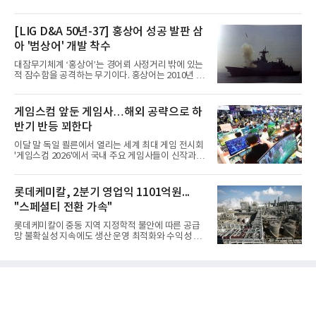
[LIG D&A 50년-37] 홍상어 성공 발판 삼
아 '범상어' 개발 착수
대잠무기체계 ‘홍상어’는 경어뢰 사정거리 밖에 있는
적 잠수함을 공격하는 무기이다. 홍상어는 2010년 넥
스원퓨처 시절 진해하우스에서 최초 생산돼 전력화가
이뤄졌다. 이후 2012년 한국형 구축함(KDX-1) 이상
의 함정에 실전 배치됐다.그해 7월 해군은 동해상에서
게임스컴 앞둔 게임사…해외 공략으로 하
성능 검증을 위해 홍상어 시험발사를 실시했다. 이때
반기 반등 꾀한다
홍상어가 목표 지점에서 입수한 후 표적을 타격하지
못하고 물속에서 멈춰버리는 예상 밖의 일이 벌어졌
이달 말 독일 쾰른에서 열리는 세계 최대 게임 전시회
다. 2차 품질확인 사격 시험에서도 만족스러운 결과를
'게임스컴 2026'에서 국내 주요 게임사들이 신작과 글
얻지 못했다. 완벽한 신뢰성 확보를 위해 LIG넥스원은
로벌 전략을 공개한다. 상반기 게임사들의 실적이 업
국방과학연구소(ADD) 테스크포스(TF)와 합심해 본
체별로 엇갈린 가운데 하반기 신작 흥행과 해외 시장
격적인 개선 작업에 착수했다.홍상어 유도탄의 모든
성과가 실적을 좌우할 핵심 변수로 떠오르고 있다.8일
롯데케미칼, 2분기 영업익 1101억원...
분야를
업계에 따르면 올해 상반기 게임업계는 기업별 성적
"스페셜티 전환 가속"
표가 크게 갈렸다. 대표적으로 크래프톤은 'PUBG: 배
틀그라운드'의 안정적인 성장에 힘입어 상반기 연결
롯데케미칼이 중동 지역 지정학적 불안에 따른 공급
기준 매출 2조6616억원, 영업이익 9725억원으로 역
망 불확실성 지속에도 생산 운영 최적화와 수익성 중
대 최대 실적을 기록했다. 엔씨도 올해 출시한 '아이온
심의 사업 운영을 통해 전분기에 이어 흑자 기조를 이
2' 등에 힘입어 호실적을 거둘 것으로 전망된다.반면
어갔다.롯데케미칼이 2026년 2분기 연결 기준 매출
넷마블은 2분기 매출이 증가했지만 영업이익은 전년
액 5조6864억원, 영업이익 1101억원을 기록했다고 7
동기 대
일 밝혔다. 사업별로는 기초화학 부문(롯데케미칼 기
초소재사업·LC타이탄·LC USA·롯데대산석화)이 매
출 3조9403억원, 영업이익 23억원을 기록했다. 정기
보수 영향과 원료 가격 변동에 따른 래깅 효과로 전분