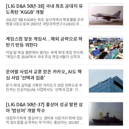
접어든 가운데 삼성전자는 AI 반도체를 중심으로 데
이터센터 생태계 공략을 강화하고 LG전자는 냉각솔
[LIG D&A 50년-38] 국내 최초 공대지 유
루션·전장·로봇 등 기업용 솔루션 사업 확대에 속도를
도폭탄 'KGGB' 개발
내고 있다.9일 업계에 따르면 LG전자는 2분기 생활가
전과 프리미엄 제품 경쟁력에 더해 B2B 사업 확대 효
2012년 4월 KGGB는 최초 실사격에서 목표물을 모두
과로 수익성을 방어한 반면 삼성전자는 디바이스경험
명중시킴으로써 2007년 국방과학연구소(ADD) 주관
(DX) 부문의 TV·생활가전 수익성이 악화됐다. 대신 삼
으로 시작된 KGGB 개발사업에 LIG넥스원은 시제업
성은 AI 메모리 등 반도체 사업을 중심으로 새로운 성
체로 참여했다. 체계개발에는 총 400여억 원의 개발
장 동력을 확보하는 데 집중하고 있다.LG전자는 B2B
비와 62개월의 기간이 소요됐다. 한국형 GPS 유도폭
게임스컴 앞둔 게임사…해외 공략으로 하
사업 확대
탄 KGGB(Korea GPS Guided Bomb)는 국내 최초
반기 반등 꾀한다
의 공대지 유도폭탄으로 2012년에 최종 전투용 적합
판정을 받았다.우리 공군이 운용하는 모든 전투기에
이달 말 독일 쾰른에서 열리는 세계 최대 게임 전시회
탑재할 수 있는 KGGB는 일반목적폭탄(General
'게임스컴 2026'에서 국내 주요 게임사들이 신작과 글
Purpose Bomb)에 장착하여 운용토록 개발됐다.이
로벌 전략을 공개한다. 상반기 게임사들의 실적이 업
는 현재 군에서 보유하고 있는 상당량의 일반목적폭
체별로 엇갈린 가운데 하반기 신작 흥행과 해외 시장
탄을 활용하기 위한 취지였다.항공기에 장착된 KGGB
성과가 실적을 좌우할 핵심 변수로 떠오르고 있다.8일
문어발 사업서 교훈 얻은 카카오, AI도 핵
는 조종사가 휴대하는 명령통신장치(PDU, P
업계에 따르면 올해 상반기 게임업계는 기업별 성적
심 사업 '선택과 집중'
표가 크게 갈렸다. 대표적으로 크래프톤은 'PUBG: 배
틀그라운드'의 안정적인 성장에 힘입어 상반기 연결
분기 최대 실적을 기록한 카카오가 성장 전략으로 추
기준 매출 2조6616억원, 영업이익 9725억원으로 역
진하는 인공지능(AI) 사업에서도 ‘선택과 집중’ 기조
대 최대 실적을 기록했다. 엔씨도 올해 출시한 '아이온
를 강화하고 있다. 경쟁사들이 AI 데이터센터 등 인프
2' 등에 힘입어 호실적을 거둘 것으로 전망된다.반면
라 투자에 나서는 것과 달리, 카카오는 ‘카카오톡’이
넷마블은 2분기 매출이 증가했지만 영업이익은 전년
라는 플랫폼 경쟁력을 활용한 AI 에이전트 서비스에
[LIG D&A 50년-37] 홍상어 성공 발판 삼
동기 대
집중하는 전략이다. 과거 무리한 사업 확장 과정에서
아 '범상어' 개발 착수
겪었던 시행착오를 되풀이하지 않고 핵심 역량에 집
중하겠다는 취지로 풀이된다.7일 업계에 따르면 카카
대잠무기체계 ‘홍상어’는 경어뢰 사정거리 밖에 있는
오는 올해 2분기 연결 기준 매출 2조985억원, 영업이
적 잠수함을 공격하는 무기이다. 홍상어는 2010년 넥
익 2770억원을 기록했다. 전년 동기 대비 매출과 영업
스원퓨처 시절 진해하우스에서 최초 생산돼 전력화가
이익은 각각 9%, 36% 증가해 모두 분기 기준 역대