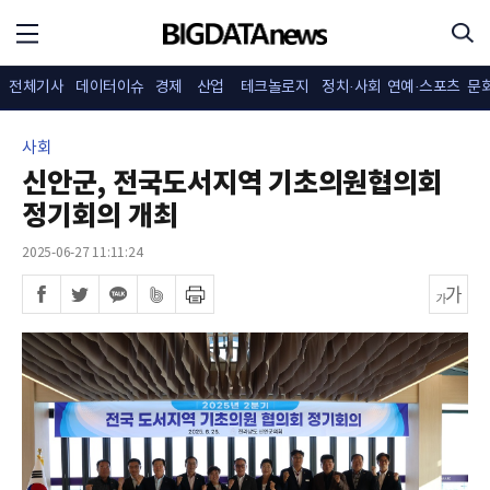
전체기사
데이터이슈
경제
산업
테크놀로지
정치·사회
연예·스포츠
문
사회
신안군, 전국도서지역 기초의원협의회
정기회의 개최
2025-06-27 11:11:24