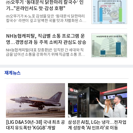
교한 선과 면을 중심으로 완성한 파격적인 디자인 ▲
㈜오뚜기 ‘동대문식 닭한마리 칼국수’ 인
수력원자력, 한국석
과거 중형 세단 수준으로 확대된 차체 제원 ▲글로벌
기..."온라인서도 맛·감성 호평"
최고 수준의 안전성 ▲성능과 효율을 동시에 높인 주
행 완성도 ▲첨단 편의 및 디지털 사양 적용 등을 통해
㈜오뚜기가 K-노포 감성을 담은 ‘동대문식 닭한마리
글로벌 준중형 세단의 새로운 기준을 세웠다.아반떼
칼국수’ 라면이 깊고 담백한 국물 맛과 차별화된 스토
는 가솔린 2.0과 1.6 하이브리드 두 가지 파워트레인
리로 출시 초기부터 높은 인기를 얻고 있다고 4일 밝
과 모던, 프리미엄, 인스퍼레이션 세 가지 트림으로
혔다.‘동대문식 닭한마리 칼국수’는 예상을 뛰어넘는
운영된다.◆ 디자인·공간·안전·성능 전반에서 차급을
소비자 호응에 힘입어 지난 7월 13일 첫 선을 보인 지
NH농협캐피탈, 직급별 소통 프로그램 운
넘
단 18일 만에 누적 판매량 50만 개를 돌파하는 성과를
영…경영성과 등 주목 소비자 관심도 상승
거두었다.이번 신제품은 개발진이 전국의 닭한마리
전문점을 직접 찾아 다니며 최적의 육수 비율을 완성
NH농협캐피탈(대표 장종환)은 임직원 간 세대와 직
했다. 자극적이지 않으면서도 깊은 닭육수에 마늘의
급을 넘어선 소통을 강화하기 위해 직급별 소통 프로
개운한 풍미를 더했으며, 국물이 잘 배어들면서도 쫄
그램'너하(NH)고, 나하(NH)고, NH GO!'를 지난 27일
깃한 식감이 살아있는 칼국수 면발을 정교하게 구현
부터 30일까지 서울 원센티널 NH농협캐피탈타워 22
했다는게 회사측의 설명이다.실제 현장 시식 행사에
층에서 운영했다고 31일 밝혔다.이번 프로그램은 경
서도
재계뉴스
영지원부 홍보팀과 2026년 새로이(e)＊가 공동 주관
했으며, ▲팀장·부장(7.27), ▲계장·주임(7.28), ▲과
장·차장(7.29), ▲대리(7.30) 등 직급별로 총 4회에 걸
쳐 진행됐다.참고로 새로이(e)는 NH농협캐피탈 MZ
세대들로(과장~계장) 구성된 자율 참여조직으로, 조
직문화 혁신과 업무 효율성 향상을 위한 다양한 활동
을 추진하며,새로운 변화와 이로운 영향력을 조직전
반에 전파하는 역할
[LIG D&A 50년-38] 국내 최초 공
삼성은 AI칩, LG는 냉각…전자업
대지 유도폭탄 'KGGB' 개발
계 성장축 'AI 인프라'로 이동