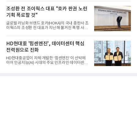
학부모를 대상으로 게임의 특성 및 활용법을 알리고
가족 간 소통을 지원하는 프로그램으로 2016년부터
조성환 전 조이웍스 대표 "호카 판권 노린
시작됐다.이번 프로그램은 지난달 31일과 이달 8일
기획 폭로할 것"
두 차례에 걸쳐 진행됐다. 지난달 31일에는 초3~중3
자녀를 둔 보호자를 대상으로 자녀의 게임문화를 이
글로벌 러닝화 브랜드 호카(HOKA)의 국내 총판사 조
해하기 위한 보호자 교육이 마련됐으며, 8일에는 1회
이웍스의 조성환 전 대표가 지난해 불거진 폭행 사건
차 교육에 참여한 가족 30여 명이 오전팀과 오후팀으
에 대해 사과하면서도, 피해자 측이 폭행을 사전에 유
로 나뉘어 심화 프로그램에 참여했다.2회차 프로그램
도했다고 주장했다. 호카의 판권을 노린 기획에 따른
에서 보호자들은 1회차 교육 내용을 바탕으로 강사와
사건이었다는 것이다. 조 전 대표는 10일 서울 중구
HD현대重 '힘센엔진', 데이터센터 핵심
단체 면담을 진
코리아나호텔에서 기자회견을 열고 "잘못한 것은 사
전력원으로 진화
과하고 사실이 아닌 것은 사실이 아니라고 용기 내 말
하겠다"며 "제 잘못으로 불편함을 끼친 점 다시 한번
HD현대중공업이 자체 개발한 ‘힘센엔진’이 선박에
사과드린다"고 말했다. 그는 "이 자리에 서기까지 8개
이어 인공지능(AI) 시대의 주요 인프라인 데이터센터
월이 걸렸다"며 "그동안 도무지 이해할 수 없는 일들
의 핵심 전력원으로 진화하고 있다.HD현대중공업은
을 확인하고 또 확인했다. 이제는 이 사건의 본질이 조
최근 미국 에너지 인프라 개발기업 ‘코반에너지그룹
이웍스가 전개 중인 국내 독점 판권을 빼앗기 위해 소
(Corban Energy Group)’과 9.6MW급 힘센
수의 내
(HiMSEN) 엔진 기반의 발전설비 공급계약을 체결했
다고 10일 밝혔다. 총 1,000메가와트(MW), 9560억
원 규모로, 현지 빅테크 기업의 데이터센터 전력 공급
원으로 활용될 예정이다.코반에너지그룹은 데이터센
터 구축 및 전쟁부(DoW) 프로젝트 등 각종 인프라 사
업에서 가스·액화천연가스(LNG)·전력 제품을 공급하
고 있는 에너지 인프라 및 엔지니어링 전문기업이다.
이번 계약은 HD현대중공업의