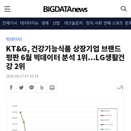
전체기사
데이터이슈
경제
산업
테크놀로지
정치·사회
연예·스포츠
문
빅데이터
KT&G, 건강기능식품 상장기업 브랜드
평판 6월 빅데이터 분석 1위...LG생활건
강 2위
2025-06-27 07:52:34