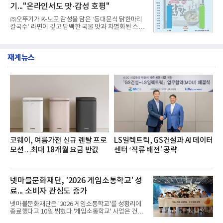
과거 중형 세단 수준으로 확대된 차체 제원 ▲글로벌
기..."온라인서도 맛·감성 호평"
최고 수준의 안전성 ▲성능과 효율을 동시에 높인 주
행 완성도 ▲첨단 편의 및 디지털 사양 적용 등을 통해
㈜오뚜기가 K-노포 감성을 담은 ‘동대문식 닭한마리
글로벌 준중형 세단의 새로운 기준을 세웠다.아반떼
칼국수’ 라면이 깊고 담백한 국물 맛과 차별화된 스토
는 가솔린 2.0과 1.6 하이브리드 두 가지 파워트레인
리로 출시 초기부터 높은 인기를 얻고 있다고 4일 밝
과 모던, 프리미엄, 인스퍼레이션 세 가지 트림으로
혔다.‘동대문식 닭한마리 칼국수’는 예상을 뛰어넘는
운영된다.◆ 디자인·공간·안전·성능 전반에서 차급을
소비자 호응에 힘입어 지난 7월 13일 첫 선을 보인 지
넘
재계뉴스
단 18일 만에 누적 판매량 50만 개를 돌파하는 성과를
거두었다.이번 신제품은 개발진이 전국의 닭한마리
전문점을 직접 찾아 다니며 최적의 육수 비율을 완성
했다. 자극적이지 않으면서도 깊은 닭육수에 마늘의
개운한 풍미를 더했으며, 국물이 잘 배어들면서도 쫄
깃한 식감이 살아있는 칼국수 면발을 정교하게 구현
했다는게 회사측의 설명이다.실제 현장 시식 행사에
서도
코웨이, 여름가전 신규 렌탈 프로
LS일렉트릭, GS건설과 AI 데이터
모션…최대 18개월 요금 반값
센터 ‘직류 배전' 공략
넷마블문화재단, '2026 게임소통학교' 성
료... 소비자 관심도 증가
넷마블문화재단은 '2026 게임소통학교'를 성황리에
종료했다고 10일 밝혔다.'게임소통학교' 사업은 건강
한 가족 게임문화 확산을 위해 전국 초등학교 학생 및