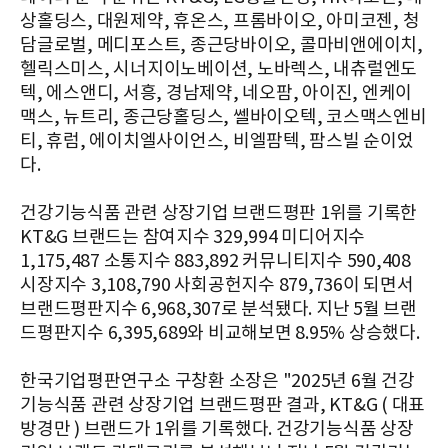
상홀딩스, 대원제약, 휴온스, 프롬바이오, 아미코젠, 청
담글로벌, 메디포스트, 종근당바이오, 콜마비앤에이치,
헬릭스미스, 시너지이노베이션, 노바렉스, 내츄럴엔도
텍, 에스앤디, 서흥, 경남제약, 네오팜, 아이진, 엔케이
맥스, 뉴트리, 종근당홀딩스, 쎌바이오텍, 코스맥스엔비
티, 휴럼, 에이치엘사이언스, 비엘팜텍, 팜스빌 순이었
다.
건강기능식품 관련 상장기업 브랜드평판 1위를 기록한
KT&G 브랜드는 참여지수 329,994 미디어지수
1,175,487 소통지수 883,892 커뮤니티지수 590,408
시장지수 3,108,790 사회공헌지수 879,736이 되면서
브랜드평판지수 6,968,307로 분석됐다. 지난 5월 브랜
드평판지수 6,395,689와 비교해보면 8.95% 상승했다.
한국기업평판연구소 구창환 소장은 "2025년 6월 건강
기능식품 관련 상장기업 브랜드평판 결과, KT&G ( 대표
방경만 ) 브랜드가 1위를 기록했다. 건강기능식품 상장