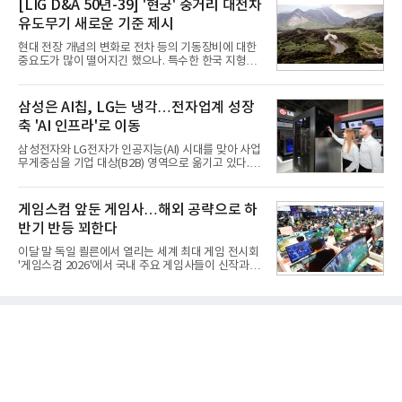
[LIG D&A 50년-39] '현궁' 중거리 대전차
폼팩터 변화가 영향
수금융 1조원을 가정할 경우 200%에 근접한 191%
유도무기 새로운 기준 제시
까지 오를 것으로 신용평가사들은 추산하고 있다.10
일 금융감독원 전자공시와 업계 등에 따르면 ㈜두산
현대 전장 개념의 변화로 전차 등의 기동장비에 대한
은 지난달 31일 이사회를 열고 SK㈜가 보유한 SK실
중요도가 많이 떨어지긴 했으나. 특수한 한국 지형을
트론 지분 70.61%를 인수하는 주식매매계약(SPA)
고려할 때 북한군 전차부대는 여전히 위협적인 존재
체결을 승인했다고 공시했다. 계약서에는 장용호 SK
로 평가되고 있다. 그러나 우리 군이 운용 중인 대전차
㈜ 대표이사와 김민철 두산 대표이사가 각각 서명했
무기는 관통력과 유효사거리 모두 만족스럽지 못해
삼성은 AI칩, LG는 냉각…전자업계 성장
다. 매각 대상 지분은 SK㈜가
적 전차 파괴에 효과적이지 못했다. 특히 노후화된 대
축 'AI 인프라'로 이동
전차 무기에 대한 군수지원이 미흡해 전력 발휘가 어
려웠다.따라서 부족한 사거리의 한계를 극복하고 아
삼성전자와 LG전자가 인공지능(AI) 시대를 맞아 사업
군의 생존성을 극대화할 수 있는 대전차 유도무기 개
무게중심을 기업 대상(B2B) 영역으로 옮기고 있다.
발이 절실했다.2007년부터 국방과학연구소(ADD) 주
TV와 생활가전 등 전통적인 소비자 시장이 성숙기에
관으로 중거리 대전차 유도무기 탐색개발을 시작했
접어든 가운데 삼성전자는 AI 반도체를 중심으로 데
다. 5대 개발 전략으로 성능 우위, 소량화경량화 실현,
이터센터 생태계 공략을 강화하고 LG전자는 냉각솔
게임스컴 앞둔 게임사…해외 공략으로 하
국산화에 의
루션·전장·로봇 등 기업용 솔루션 사업 확대에 속도를
반기 반등 꾀한다
내고 있다.9일 업계에 따르면 LG전자는 2분기 생활가
전과 프리미엄 제품 경쟁력에 더해 B2B 사업 확대 효
이달 말 독일 쾰른에서 열리는 세계 최대 게임 전시회
과로 수익성을 방어한 반면 삼성전자는 디바이스경험
'게임스컴 2026'에서 국내 주요 게임사들이 신작과 글
(DX) 부문의 TV·생활가전 수익성이 악화됐다. 대신 삼
로벌 전략을 공개한다. 상반기 게임사들의 실적이 업
성은 AI 메모리 등 반도체 사업을 중심으로 새로운 성
체별로 엇갈린 가운데 하반기 신작 흥행과 해외 시장
장 동력을 확보하는 데 집중하고 있다.LG전자는 B2B
성과가 실적을 좌우할 핵심 변수로 떠오르고 있다.8일
사업 확대
업계에 따르면 올해 상반기 게임업계는 기업별 성적
표가 크게 갈렸다. 대표적으로 크래프톤은 'PUBG: 배
틀그라운드'의 안정적인 성장에 힘입어 상반기 연결
기준 매출 2조6616억원, 영업이익 9725억원으로 역
대 최대 실적을 기록했다. 엔씨도 올해 출시한 '아이온
2' 등에 힘입어 호실적을 거둘 것으로 전망된다.반면
넷마블은 2분기 매출이 증가했지만 영업이익은 전년