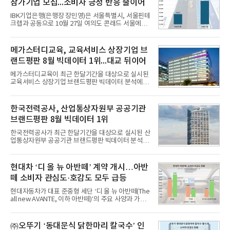
참가기업 모집...소비자 긍정 반응 줄이어
IBK기업은행(은행장 장민영)은 서울특별시, 서울핀테
크랩과 공동으로 10월 27일 여의도 콘래드 서울에서
개최 예정인 ‘2026 서울 핀테크 위크 데모데이 with
IBK기업은행’에 참가할 기업을 모집한다고 10일 밝혔
다.이번 데모데이는 ‘AX 기반 디지털금융의 전환’을
메가스터디교육, 교육서비스 상장기업 브
주제로 개최되는 ‘서울 핀테크 위크 2026’의 공식 프
랜드평판 8월 빅데이터 1위...대교 뒤이어
로그램으로, 우수한 AX 기반 핀테크 기업을 발굴하고
투자유치와 사업 협력 기회를 지원하기 위해 마련됐
메가스터디교육이 최근 한달기간을 대상으로 실시된
다.참여 대상은 창업 7년 이내의 서울 소재 핀테크 스
교육서비스 상장기업 브랜드평판 빅데이터 분석에서
타트업과 중소기업 창업 지원법에 따른 신사업 분야
1위를 차지했다. 대교와 디지털대상이 뒤를 이었다.7
의 창업 10년 이내 기업이다. 참가 신청은 10일부터
일 한국기업평판연구소(소장 구창환)는 국내 교육서
30일까지 스타트업 플러스 홈페이지를 통해 가능하
비스 상장기업 브랜드를 대상으로 지난 7월 7일부터
한국전력공사, 산업통상자원부 공공기관
다.심사를
8월 7일까지 수집된 소비자 빅데이터 10,074,233건
브랜드평판 8월 빅데이터 1위
을 분석한 결과, 메가스터디교육이 브랜드평판지수
1,710,926을 기록하며 8월 1위에 올랐다고 밝혔다.
한국전력공사가 최근 한달기간을 대상으로 실시된 산
분석에 활용된 빅데이터는 지난 7월(9,491,206건) 대
업통상자원부 공공기관 브랜드평판 빅데이터 분석에
비 6.14% 증가한 수치로, 교육서비스 상장기업 브랜
서 1위를 차지했다. 한국가스공사와 한국수력원자력
드에 대한 소비자 관심이 확대됐다.연구소에 따르면 8
이 순으로 뒤를 이었다.7일 한국기업평판연구소(소장
월 교육서비스 상장기업 브랜드평판 순위는 메가스터
구창환)는 산업통상자원부 공공기관 41개 브랜드를
현대차 ‘디 올 뉴 아반떼’ 계약 개시…아반
디교육, 대교, 디지
대상으로 지난 7월 7일부터 8월 7일까지 수집된 소비
떼 소비자 관심도·호감도 모두 급등
자 빅데이터 91,102,549건을 분석한 결과, 한국전력
공사가 브랜드평판지수 10,670,633을 기록하며 8월
현대자동차가 대표 준중형 세단 ‘디 올 뉴 아반떼(The
1위에 올랐다고 밝혔다. 분석에 활용된 빅데이터는 지
all new AVANTE, 이하 아반떼)’의 주요 사양과 가격
난 7월(88,893,823건) 대비 2.48% 증가한 수치다.연
을 공개하고 5일부터 계약을 시작한다고 밝혔다.아반
구소에 따르면 8월 산업통상자원부 공공기관 브랜드
떼는 6년 만에 선보이는 8세대 완전변경 모델로, ▲정
평판 30위 순위는 한국전력공사, 한국가스공사, 한국
교한 선과 면을 중심으로 완성한 파격적인 디자인 ▲
㈜오뚜기 ‘동대문식 닭한마리 칼국수’ 인
수력원자력, 한국석