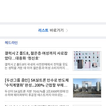
리스트
바로가기
헤드라인
갤럭시 Z 폴드8, 젊은층·여성까지 사로잡
았다…대중화 ‘청신호’
갤럭시 Z 폴드8이 국내외 사전판매에서 전작을 웃도
는 성적을 거둔 데 이어 젊은층과 여성 소비자까지 빠
르게 흡수하며 흥행세를 이어가고 있다. 대화면과 생
산성을 앞세운 기존 폴드의 소비자층에서 벗어나 디
자인과 휴대성을 강화하면서 폴더블폰의 대중화를 본
[두산그룹 줌인] SK실트론 인수로 반도체
격화하고 있다는 분석이 나온다.10일 카운터포인트
'수직계열화' 완성...200% 근접할 부채비
리서치에 따르면 갤럭시 Z8 시리즈의 글로벌 사전판
매량은 전작 대비 30% 이상 증가했다. 국내 사전판매
율 부담
두산이 SK실트론 지분 70.61%를 2조3000억원에 인
량은 전작 대비 39% 늘었고 유럽에서도 20% 이상
수하며 웨이퍼부터 후공정 테스트까지 아우르는 반도
증가했다. 미국에서도 역대 폴드 시리즈 가운데 가장
체 수직계열화를 완성했다. 인수 대상인 SK실트론은
높은 수준의 사전판매 성과를 기록한 전작보다 30%
지난해 5742억원의 순손실을 내며 신용등급 하향검
이상 늘어난 것으로 알려졌다.초기 흥행에는 폴드8의
토 대상에 올라 있다. 두산의 연결 기준 부채비율도 인