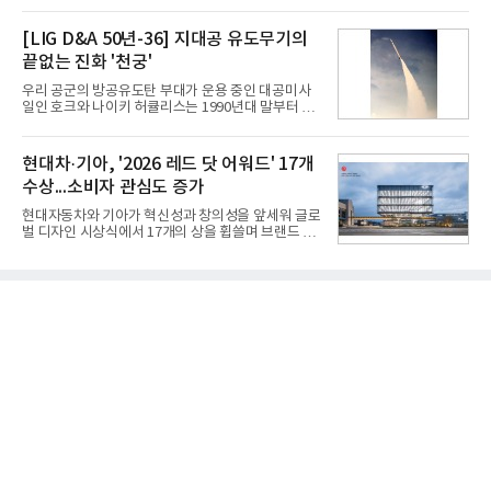
67.3% 증가한 수치다. AI DC 사업의 성장에 더해 수
인해주는 프로모션이다.대상 제품은 65·77·83형 올
익성 중심 경영, 그리고 지난해 발생한 일회성 비용에
레드, 75·86·100형 마이크로 RGB, 75·86형 미니
[LIG D&A 50년-36] 지대공 유도무기의
따른 기저효과가 실
RGB 등 거실용 TV로 인기가 높은 베스트셀러 TV 20
끝없는 진화 '천궁'
개 모델이며, 동시 구독 계약 시 스탠바이미2(모델명
27LX6TPGA) 구독료를 50% 할인 받을 수 있다. 프로
우리 공군의 방공유도탄 부대가 운용 중인 대공미사
모션 대상 모델과 혜택, 구독료 등 프로모션 세부 사항
일인 호크와 나이키 허큘리스는 1990년대 말부터 성
은 베스트샵 판매 매니저에게 문의하면 자세히 안내
능 면에서 한계를 보이기 시작했다. 이에 따라 정부는
받을 수 있다.LG TV를 구독으로 이용하면 최대 6년까
기존 미사일체계를 대체할 중고도 및 중거리 대공미
지 구독 계약기간 내 무상 A/S를 받을 수 있으며, 이사
사일을 개발하기로 결정했다.처음 KM-SAM 사업으로
현대차·기아, '2026 레드 닷 어워드' 17개
등으로 이전
불린 이 사업의 명칭은 호크(Iron Hawk, 철매)를 대체
수상...소비자 관심도 증가
한다는 의미에서 ‘철매Ⅱ’ 로 정해졌다. 철매Ⅱ 개발
사업은 미사일체계 완성 후인 2011년 ‘천궁(天弓)’으
현대자동차와 기아가 혁신성과 창의성을 앞세워 글로
로 다시 장비명이 바뀌었다. 17개 업체와 관련 기관이
벌 디자인 시상식에서 17개의 상을 휩쓸며 브랜드 경
참여한 가운데 LIG 넥스원은 탐색 개발에서 체계개발
쟁력을 다시 한번 입증했다.현대자동차·기아는 '2026
완료까지 모든 과정에 참여했다. 1976년 호크 미사일
레드 닷 어워드: 브랜드 & 커뮤니케이션 디자인 부문
창정비 업체로 출발했던 회사가 호크 대체 유도무기
(Red Dot Design Award: Brand &
인 천궁
Communication Design)'에서 최우수상 2개, 본상
15개를 수상했다고 7일 밝혔다.'레드 닷 어워드'는 독
일 iF, 미국 IDEA와 함께 세계 3대 디자인 시상식으로
손꼽히는 세계 최대 규모의 디자인 공모전이다. 독일
노르트라인 베스트팔렌 디자인센터(Design
Zentrum Nordrhein Westfalen)가 주관해 매년 ▲
제품 디자인 ▲브랜드 & 커뮤니케이션 디자인 ▲디
자인 콘셉트 각 부문에서 우수한