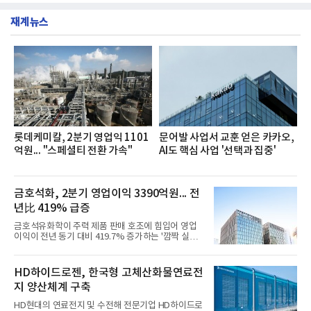
부터 30일까지 서울 원센티널 NH농협캐피탈타워 22
했다는게 회사측의 설명이다.실제 현장 시식 행사에
층에서 운영했다고 31일 밝혔다.이번 프로그램은 경
서도
재계뉴스
영지원부 홍보팀과 2026년 새로이(e)＊가 공동 주관
했으며, ▲팀장·부장(7.27), ▲계장·주임(7.28), ▲과
장·차장(7.29), ▲대리(7.30) 등 직급별로 총 4회에 걸
쳐 진행됐다.참고로 새로이(e)는 NH농협캐피탈 MZ
세대들로(과장~계장) 구성된 자율 참여조직으로, 조
직문화 혁신과 업무 효율성 향상을 위한 다양한 활동
을 추진하며,새로운 변화와 이로운 영향력을 조직전
반에 전파하는 역할
롯데케미칼, 2분기 영업익 1101
문어발 사업서 교훈 얻은 카카오,
억원... "스페셜티 전환 가속"
AI도 핵심 사업 '선택과 집중'
금호석화, 2분기 영업이익 3390억원... 전
년比 419% 급증
금호석유화학이 주력 제품 판매 호조에 힘입어 영업
이익이 전년 동기 대비 419.7% 증가하는 '깜짝 실
적'을 냈다. 금호석유화학은 연결 기준 올해 2분기 영
업이익이 3390억원으로 지난해 동기보다 419.7% 증
가한 것으로 잠정 집계됐다고 7일 공시했다.매출은 2
HD하이드로젠, 한국형 고체산화물연료전
조2682억원으로 지난해 동기 대비 27.9% 증가했다.
지 양산체계 구축
순이익은 3004억원으로 420.4% 늘었다.이번 호실적
은 주력 제품인 NB라텍스와 합성수지 판매 호조가 견
HD현대의 연료전지 및 수전해 전문기업 HD하이드로
인한 것으로 풀이된다. 미국의 중국산 의료용 고무장