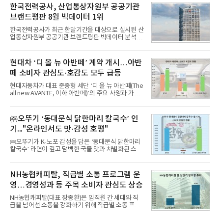
비스 상장기업 브랜드를 대상으로 지난 7월 7일부터
한국전력공사, 산업통상자원부 공공기관
8월 7일까지 수집된 소비자 빅데이터 10,074,233건
브랜드평판 8월 빅데이터 1위
을 분석한 결과, 메가스터디교육이 브랜드평판지수
1,710,926을 기록하며 8월 1위에 올랐다고 밝혔다.
한국전력공사가 최근 한달기간을 대상으로 실시된 산
분석에 활용된 빅데이터는 지난 7월(9,491,206건) 대
업통상자원부 공공기관 브랜드평판 빅데이터 분석에
비 6.14% 증가한 수치로, 교육서비스 상장기업 브랜
서 1위를 차지했다. 한국가스공사와 한국수력원자력
드에 대한 소비자 관심이 확대됐다.연구소에 따르면 8
이 순으로 뒤를 이었다.7일 한국기업평판연구소(소장
월 교육서비스 상장기업 브랜드평판 순위는 메가스터
구창환)는 산업통상자원부 공공기관 41개 브랜드를
현대차 ‘디 올 뉴 아반떼’ 계약 개시…아반
디교육, 대교, 디지
대상으로 지난 7월 7일부터 8월 7일까지 수집된 소비
떼 소비자 관심도·호감도 모두 급등
자 빅데이터 91,102,549건을 분석한 결과, 한국전력
공사가 브랜드평판지수 10,670,633을 기록하며 8월
현대자동차가 대표 준중형 세단 ‘디 올 뉴 아반떼(The
1위에 올랐다고 밝혔다. 분석에 활용된 빅데이터는 지
all new AVANTE, 이하 아반떼)’의 주요 사양과 가격
난 7월(88,893,823건) 대비 2.48% 증가한 수치다.연
을 공개하고 5일부터 계약을 시작한다고 밝혔다.아반
구소에 따르면 8월 산업통상자원부 공공기관 브랜드
떼는 6년 만에 선보이는 8세대 완전변경 모델로, ▲정
평판 30위 순위는 한국전력공사, 한국가스공사, 한국
교한 선과 면을 중심으로 완성한 파격적인 디자인 ▲
㈜오뚜기 ‘동대문식 닭한마리 칼국수’ 인
수력원자력, 한국석
과거 중형 세단 수준으로 확대된 차체 제원 ▲글로벌
기..."온라인서도 맛·감성 호평"
최고 수준의 안전성 ▲성능과 효율을 동시에 높인 주
행 완성도 ▲첨단 편의 및 디지털 사양 적용 등을 통해
㈜오뚜기가 K-노포 감성을 담은 ‘동대문식 닭한마리
글로벌 준중형 세단의 새로운 기준을 세웠다.아반떼
칼국수’ 라면이 깊고 담백한 국물 맛과 차별화된 스토
는 가솔린 2.0과 1.6 하이브리드 두 가지 파워트레인
리로 출시 초기부터 높은 인기를 얻고 있다고 4일 밝
과 모던, 프리미엄, 인스퍼레이션 세 가지 트림으로
혔다.‘동대문식 닭한마리 칼국수’는 예상을 뛰어넘는
운영된다.◆ 디자인·공간·안전·성능 전반에서 차급을
소비자 호응에 힘입어 지난 7월 13일 첫 선을 보인 지
NH농협캐피탈, 직급별 소통 프로그램 운
넘
단 18일 만에 누적 판매량 50만 개를 돌파하는 성과를
영…경영성과 등 주목 소비자 관심도 상승
거두었다.이번 신제품은 개발진이 전국의 닭한마리
전문점을 직접 찾아 다니며 최적의 육수 비율을 완성
NH농협캐피탈(대표 장종환)은 임직원 간 세대와 직
했다. 자극적이지 않으면서도 깊은 닭육수에 마늘의
급을 넘어선 소통을 강화하기 위해 직급별 소통 프로
개운한 풍미를 더했으며, 국물이 잘 배어들면서도 쫄
그램'너하(NH)고, 나하(NH)고, NH GO!'를 지난 27일
깃한 식감이 살아있는 칼국수 면발을 정교하게 구현