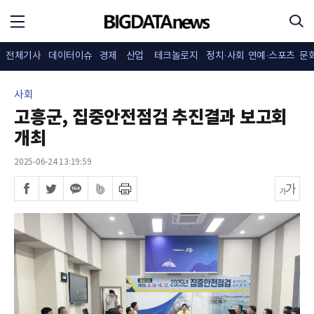
전체기사
데이터이슈
경제
산업
테크놀로지
정치·사회
연예·스포츠
문
사회
고흥군, 집중안전점검 추진결과 보고회
개최
2025-06-24 13:19:59