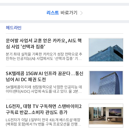
리스트
바로가기
헤드라인
문어발 사업서 교훈 얻은 카카오, AI도 핵
심 사업 '선택과 집중'
분기 최대 실적을 기록한 카카오가 성장 전략으로 추
진하는 인공지능(AI) 사업에서도 ‘선택과 집중’ 기조
를 강화하고 있다. 경쟁사들이 AI 데이터센터 등 인프
라 투자에 나서는 것과 달리, 카카오는 ‘카카오톡’이
라는 플랫폼 경쟁력을 활용한 AI 에이전트 서비스에
SK텔레콤 15GW AI 인프라 꿈꾼다…통신
집중하는 전략이다. 과거 무리한 사업 확장 과정에서
넘어 AI DC 패권 도전
겪었던 시행착오를 되풀이하지 않고 핵심 역량에 집
중하겠다는 취지로 풀이된다.7일 업계에 따르면 카카
SK텔레콤이 미래 성장동력으로 낙점한 인공지능 데
오는 올해 2분기 연결 기준 매출 2조985억원, 영업이
이터센터(AI DC) 사업에 속도를 내고 있다. 올 2분기
익 2770억원을 기록했다. 전년 동기 대비 매출과 영업
AI 데이터센터 매출이 90% 이상 급증한 데 이어, 오
이익은 각각 9%, 36% 증가해 모두 분기 기준 역대
는 2035년까지 총 15GW(기가와트) 규모의 AI DC를
최대치다. 상반기 기준 매출은 4조405억원, 영업이익
구축하겠다는 대형 청사진을 제시하면서다. 이에 따
LG전자, 대형 TV 구독하면 스탠바이미2
은 4884억
라 경쟁 구도 역시 이동통신사인 KT, LG유플러스를
구독료 반값...소비자 관심도 증가
넘어 네이버, 삼성SDS 등 IT 인프라 기업으로 확장되
고 있다.7일 SK텔레콤에 따르면 회사는 올해 2분기
LG전자가 이달 1일부터 전국 431개 베스트샵 매장
연결 기준 매출 4조 3591억원, 영업이익 5660억원을
(백화점 포함)에서 TV 번들 구독 프로모션을 진행하고
기록했다. 매출은 전년 동기 대비 0.5%, 영업이익은
있다. 대형 TV 구독 시 스탠바이미2 구독료를 반값 할