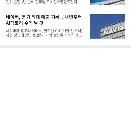
젠이 설립 2년 만에 한국형 고체산화물연료전지
갑 관세 인상 이후 동남아 장갑업체의 가동률이 높아
(SOFC, Solid Oxide Fuel Cell) 양산체계를 구축하고
지면서 NB라텍스 수요가 증가했고, 원재료인 부타디
본격적인 시장 공략에 나선다.HD하이드로젠은 최근
엔(BD) 가격 상승분을 제품 가격에 반영하면서 수익
한국전기안전공사(KESCO)로부터 SOFC 발전설비
네이버, 분기 최대 매출 기록..."내년부터
성이 개선됐다.금호석유
‘HD250’과 ‘HD300’, 제조시설에 대한 사용전검사를
AI팩토리 수익 날 것"
완료하고 제품 양산체계 구축했다고 밝혔다.HD250
과 HD300은 각각 249kW급과 285kW급의 중소형 발
네이버가 광고와 커머스, 글로벌 C2C(개인 간 거래)
전용 SOFC 제품이다. 이번 검사를 통해 HD하이드로
사업 성장에 힘입어 2분기 외형 성장을 지속하며 역대
젠은 제품과 제조시설의 전기설비 안전성과 적합성을
최대 매출을 기록했다. AI 검색 서비스 'AI 탭'의 이용
확인받으면서 안정적인 제품 생산과 공급을 위한 기
자 증가와 엔비디아와 추진하는 AI 팩토리를 앞세워
반을 마련했다고 설명했다.SOFC는 600~1000℃의
AI 수익화에도 속도를 내고 있다.네이버는 올해 2분기
고온에서 작동하는 고효율 친환경 발
연결 기준 매출 3조3888억원, 영업이익 5203억원을
기록했다고 7일 밝혔다. 매출은 광고·커머스 등 핵심
사업과 글로벌 C2C 성장에 힘입어 전년 동기 대비
16.2% 증가한 분기 최대 매출을 기록했다. 반면 영업
이익은 AI 인프라 투자 영향으로 0.2% 감소했다.사업
별 매출은 네이버 플랫폼 1조9022억원, 파이낸셜 플
랫폼 4707억원, 글로벌 도전 1조159억원이다.네이버
플랫폼은