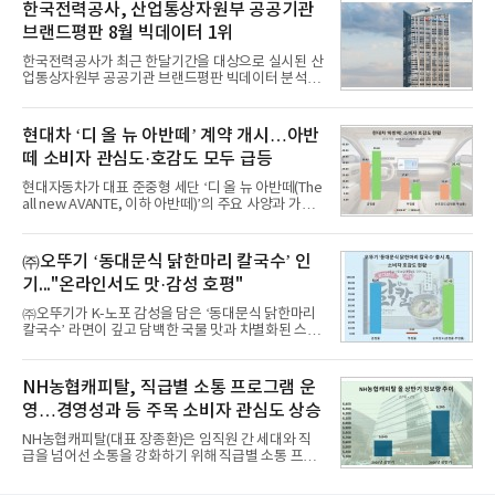
비스 상장기업 브랜드를 대상으로 지난 7월 7일부터
한국전력공사, 산업통상자원부 공공기관
8월 7일까지 수집된 소비자 빅데이터 10,074,233건
브랜드평판 8월 빅데이터 1위
을 분석한 결과, 메가스터디교육이 브랜드평판지수
1,710,926을 기록하며 8월 1위에 올랐다고 밝혔다.
한국전력공사가 최근 한달기간을 대상으로 실시된 산
분석에 활용된 빅데이터는 지난 7월(9,491,206건) 대
업통상자원부 공공기관 브랜드평판 빅데이터 분석에
비 6.14% 증가한 수치로, 교육서비스 상장기업 브랜
서 1위를 차지했다. 한국가스공사와 한국수력원자력
드에 대한 소비자 관심이 확대됐다.연구소에 따르면 8
이 순으로 뒤를 이었다.7일 한국기업평판연구소(소장
월 교육서비스 상장기업 브랜드평판 순위는 메가스터
구창환)는 산업통상자원부 공공기관 41개 브랜드를
현대차 ‘디 올 뉴 아반떼’ 계약 개시…아반
디교육, 대교, 디지
대상으로 지난 7월 7일부터 8월 7일까지 수집된 소비
떼 소비자 관심도·호감도 모두 급등
자 빅데이터 91,102,549건을 분석한 결과, 한국전력
공사가 브랜드평판지수 10,670,633을 기록하며 8월
현대자동차가 대표 준중형 세단 ‘디 올 뉴 아반떼(The
1위에 올랐다고 밝혔다. 분석에 활용된 빅데이터는 지
all new AVANTE, 이하 아반떼)’의 주요 사양과 가격
난 7월(88,893,823건) 대비 2.48% 증가한 수치다.연
을 공개하고 5일부터 계약을 시작한다고 밝혔다.아반
구소에 따르면 8월 산업통상자원부 공공기관 브랜드
떼는 6년 만에 선보이는 8세대 완전변경 모델로, ▲정
평판 30위 순위는 한국전력공사, 한국가스공사, 한국
교한 선과 면을 중심으로 완성한 파격적인 디자인 ▲
㈜오뚜기 ‘동대문식 닭한마리 칼국수’ 인
수력원자력, 한국석
과거 중형 세단 수준으로 확대된 차체 제원 ▲글로벌
기..."온라인서도 맛·감성 호평"
최고 수준의 안전성 ▲성능과 효율을 동시에 높인 주
행 완성도 ▲첨단 편의 및 디지털 사양 적용 등을 통해
㈜오뚜기가 K-노포 감성을 담은 ‘동대문식 닭한마리
글로벌 준중형 세단의 새로운 기준을 세웠다.아반떼
칼국수’ 라면이 깊고 담백한 국물 맛과 차별화된 스토
는 가솔린 2.0과 1.6 하이브리드 두 가지 파워트레인
리로 출시 초기부터 높은 인기를 얻고 있다고 4일 밝
과 모던, 프리미엄, 인스퍼레이션 세 가지 트림으로
혔다.‘동대문식 닭한마리 칼국수’는 예상을 뛰어넘는
운영된다.◆ 디자인·공간·안전·성능 전반에서 차급을
소비자 호응에 힘입어 지난 7월 13일 첫 선을 보인 지
NH농협캐피탈, 직급별 소통 프로그램 운
넘
단 18일 만에 누적 판매량 50만 개를 돌파하는 성과를
영…경영성과 등 주목 소비자 관심도 상승
거두었다.이번 신제품은 개발진이 전국의 닭한마리
전문점을 직접 찾아 다니며 최적의 육수 비율을 완성
NH농협캐피탈(대표 장종환)은 임직원 간 세대와 직
했다. 자극적이지 않으면서도 깊은 닭육수에 마늘의
급을 넘어선 소통을 강화하기 위해 직급별 소통 프로
개운한 풍미를 더했으며, 국물이 잘 배어들면서도 쫄
그램'너하(NH)고, 나하(NH)고, NH GO!'를 지난 27일
깃한 식감이 살아있는 칼국수 면발을 정교하게 구현
부터 30일까지 서울 원센티널 NH농협캐피탈타워 22