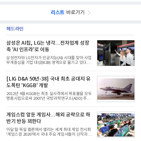
리스트
바로가기
헤드라인
삼성은 AI칩, LG는 냉각…전자업계 성장
축 'AI 인프라'로 이동
삼성전자와 LG전자가 인공지능(AI) 시대를 맞아 사업
무게중심을 기업 대상(B2B) 영역으로 옮기고 있다.
TV와 생활가전 등 전통적인 소비자 시장이 성숙기에
접어든 가운데 삼성전자는 AI 반도체를 중심으로 데
이터센터 생태계 공략을 강화하고 LG전자는 냉각솔
[LIG D&A 50년-38] 국내 최초 공대지 유
루션·전장·로봇 등 기업용 솔루션 사업 확대에 속도를
도폭탄 'KGGB' 개발
내고 있다.9일 업계에 따르면 LG전자는 2분기 생활가
전과 프리미엄 제품 경쟁력에 더해 B2B 사업 확대 효
2012년 4월 KGGB는 최초 실사격에서 목표물을 모두
과로 수익성을 방어한 반면 삼성전자는 디바이스경험
명중시킴으로써 2007년 국방과학연구소(ADD) 주관
(DX) 부문의 TV·생활가전 수익성이 악화됐다. 대신 삼
으로 시작된 KGGB 개발사업에 LIG넥스원은 시제업
성은 AI 메모리 등 반도체 사업을 중심으로 새로운 성
체로 참여했다. 체계개발에는 총 400여억 원의 개발
장 동력을 확보하는 데 집중하고 있다.LG전자는 B2B
비와 62개월의 기간이 소요됐다. 한국형 GPS 유도폭
게임스컴 앞둔 게임사…해외 공략으로 하
사업 확대
탄 KGGB(Korea GPS Guided Bomb)는 국내 최초
반기 반등 꾀한다
의 공대지 유도폭탄으로 2012년에 최종 전투용 적합
판정을 받았다.우리 공군이 운용하는 모든 전투기에
이달 말 독일 쾰른에서 열리는 세계 최대 게임 전시회
탑재할 수 있는 KGGB는 일반목적폭탄(General
'게임스컴 2026'에서 국내 주요 게임사들이 신작과 글
Purpose Bomb)에 장착하여 운용토록 개발됐다.이
로벌 전략을 공개한다. 상반기 게임사들의 실적이 업