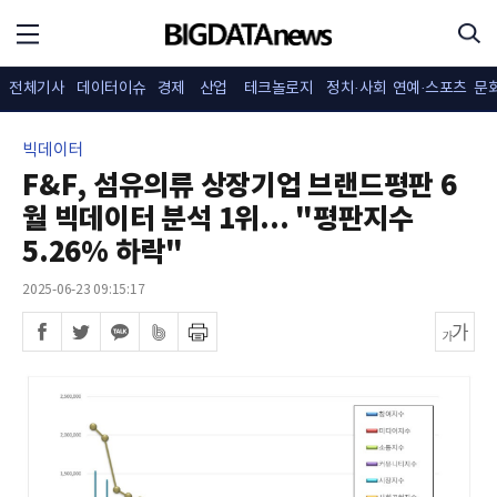
전체기사
데이터이슈
경제
산업
테크놀로지
정치·사회
연예·스포츠
문
빅데이터
F&F, 섬유의류 상장기업 브랜드평판 6
월 빅데이터 분석 1위... "평판지수
5.26% 하락"
2025-06-23 09:15:17