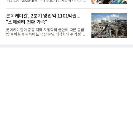
'게임스컴 2026'에서 국내 주요 게임사들이 신작과 글
얻지 못했다. 완벽한 신뢰성 확보를 위해 LIG넥스원은
로벌 전략을 공개한다. 상반기 게임사들의 실적이 업
국방과학연구소(ADD) 테스크포스(TF)와 합심해 본
체별로 엇갈린 가운데 하반기 신작 흥행과 해외 시장
격적인 개선 작업에 착수했다.홍상어 유도탄의 모든
성과가 실적을 좌우할 핵심 변수로 떠오르고 있다.8일
롯데케미칼, 2분기 영업익 1101억원...
분야를
업계에 따르면 올해 상반기 게임업계는 기업별 성적
"스페셜티 전환 가속"
표가 크게 갈렸다. 대표적으로 크래프톤은 'PUBG: 배
틀그라운드'의 안정적인 성장에 힘입어 상반기 연결
롯데케미칼이 중동 지역 지정학적 불안에 따른 공급
기준 매출 2조6616억원, 영업이익 9725억원으로 역
망 불확실성 지속에도 생산 운영 최적화와 수익성 중
대 최대 실적을 기록했다. 엔씨도 올해 출시한 '아이온
심의 사업 운영을 통해 전분기에 이어 흑자 기조를 이
2' 등에 힘입어 호실적을 거둘 것으로 전망된다.반면
어갔다.롯데케미칼이 2026년 2분기 연결 기준 매출
넷마블은 2분기 매출이 증가했지만 영업이익은 전년
액 5조6864억원, 영업이익 1101억원을 기록했다고 7
동기 대
일 밝혔다. 사업별로는 기초화학 부문(롯데케미칼 기
초소재사업·LC타이탄·LC USA·롯데대산석화)이 매
출 3조9403억원, 영업이익 23억원을 기록했다. 정기
보수 영향과 원료 가격 변동에 따른 래깅 효과로 전분
기 대비 수익성은 둔화됐지만 흑자 전환 흐름을 유지
했다.첨단소재 부문은 매출 1조1551억원, 영업이익
1325억원을 기록했다. 주요 제품의 스프레드 확대와
우호적인 환율 효과