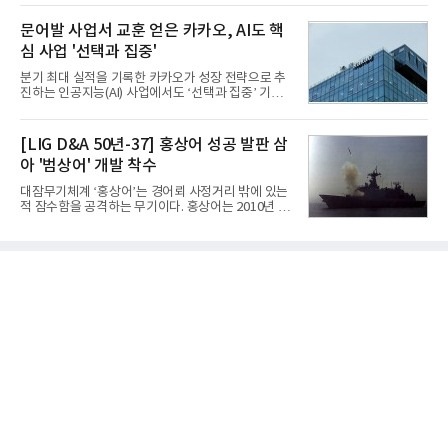
는 현재 군에서 보유하고 있는 상당량의 일반목적폭
체별로 엇갈린 가운데 하반기 신작 흥행과 해외 시장
탄을 활용하기 위한 취지였다.항공기에 장착된 KGGB
성과가 실적을 좌우할 핵심 변수로 떠오르고 있다.8일
문어발 사업서 교훈 얻은 카카오, AI도 핵
는 조종사가 휴대하는 명령통신장치(PDU, P
업계에 따르면 올해 상반기 게임업계는 기업별 성적
심 사업 '선택과 집중'
표가 크게 갈렸다. 대표적으로 크래프톤은 'PUBG: 배
틀그라운드'의 안정적인 성장에 힘입어 상반기 연결
분기 최대 실적을 기록한 카카오가 성장 전략으로 추
기준 매출 2조6616억원, 영업이익 9725억원으로 역
진하는 인공지능(AI) 사업에서도 ‘선택과 집중’ 기조
대 최대 실적을 기록했다. 엔씨도 올해 출시한 '아이온
를 강화하고 있다. 경쟁사들이 AI 데이터센터 등 인프
2' 등에 힘입어 호실적을 거둘 것으로 전망된다.반면
라 투자에 나서는 것과 달리, 카카오는 ‘카카오톡’이
넷마블은 2분기 매출이 증가했지만 영업이익은 전년
라는 플랫폼 경쟁력을 활용한 AI 에이전트 서비스에
[LIG D&A 50년-37] 홍상어 성공 발판 삼
동기 대
집중하는 전략이다. 과거 무리한 사업 확장 과정에서
아 '범상어' 개발 착수
겪었던 시행착오를 되풀이하지 않고 핵심 역량에 집
중하겠다는 취지로 풀이된다.7일 업계에 따르면 카카
대잠무기체계 ‘홍상어’는 경어뢰 사정거리 밖에 있는
오는 올해 2분기 연결 기준 매출 2조985억원, 영업이
적 잠수함을 공격하는 무기이다. 홍상어는 2010년 넥
익 2770억원을 기록했다. 전년 동기 대비 매출과 영업
스원퓨처 시절 진해하우스에서 최초 생산돼 전력화가
이익은 각각 9%, 36% 증가해 모두 분기 기준 역대
이뤄졌다. 이후 2012년 한국형 구축함(KDX-1) 이상
최대치다. 상반기 기준 매출은 4조405억원, 영업이익
의 함정에 실전 배치됐다.그해 7월 해군은 동해상에서
은 4884억
성능 검증을 위해 홍상어 시험발사를 실시했다. 이때
홍상어가 목표 지점에서 입수한 후 표적을 타격하지
못하고 물속에서 멈춰버리는 예상 밖의 일이 벌어졌
다. 2차 품질확인 사격 시험에서도 만족스러운 결과를
얻지 못했다. 완벽한 신뢰성 확보를 위해 LIG넥스원은
국방과학연구소(ADD) 테스크포스(TF)와 합심해 본
격적인 개선 작업에 착수했다.홍상어 유도탄의 모든
분야를