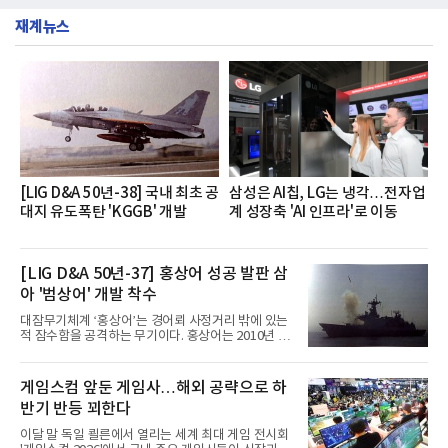
했다는게 회사측의 설명이다.실제 현장 시식 행사에
층에서 운영했다고 31일 밝혔다.이번 프로그램은 경
서도
재계뉴스
영지원부 홍보팀과 2026년 새로이(e)＊가 공동 주관
했으며, ▲팀장·부장(7.27), ▲계장·주임(7.28), ▲과
장·차장(7.29), ▲대리(7.30) 등 직급별로 총 4회에 걸
쳐 진행됐다.참고로 새로이(e)는 NH농협캐피탈 MZ
세대들로(과장~계장) 구성된 자율 참여조직으로, 조
직문화 혁신과 업무 효율성 향상을 위한 다양한 활동
을 추진하며,새로운 변화와 이로운 영향력을 조직전
반에 전파하는 역할
[LIG D&A 50년-38] 국내 최초 공
삼성은 AI칩, LG는 냉각…전자업
대지 유도폭탄 'KGGB' 개발
계 성장축 'AI 인프라'로 이동
[LIG D&A 50년-37] 홍상어 성공 발판 삼
아 '범상어' 개발 착수
대잠무기체계 ‘홍상어’는 경어뢰 사정거리 밖에 있는
적 잠수함을 공격하는 무기이다. 홍상어는 2010년 넥
스원퓨처 시절 진해하우스에서 최초 생산돼 전력화가
이뤄졌다. 이후 2012년 한국형 구축함(KDX-1) 이상
의 함정에 실전 배치됐다.그해 7월 해군은 동해상에서
게임스컴 앞둔 게임사…해외 공략으로 하
성능 검증을 위해 홍상어 시험발사를 실시했다. 이때
반기 반등 꾀한다
홍상어가 목표 지점에서 입수한 후 표적을 타격하지
못하고 물속에서 멈춰버리는 예상 밖의 일이 벌어졌
이달 말 독일 쾰른에서 열리는 세계 최대 게임 전시회
다. 2차 품질확인 사격 시험에서도 만족스러운 결과를