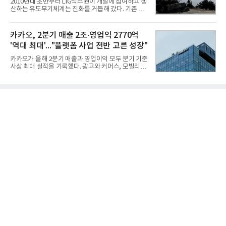
2010년대 초반부터 LIG넥스원이 개발에 참여하고 생
다고 밝혔다. 분석에 활용된 빅데이터는 지난 7월
산하는 유도무기체계는 진화를 거듭해 갔다. 기존 무
(14,233,797건) 대비 48.04% 감소한 수치다.8월
기체계에 기반한 새로운 기능이 추가되기도 하고, 활
CEO 브랜드평판 30위 순위는 이재용, 최태원, 정의
용도가 떨어지는 재래식 무기를 새롭게 활용하는 방
선, 구광모, 신동빈, 박현주, 이해진, 정원주, 함영주,
안이 강구됐다. 또 핵심 구성품 국산화를 통해 수출상
카카오, 2분기 매출 2조·영업익 2770억
김승연, 이재현, 강호동, 김범수, 양종
의 제약을 해소하고자 노력했다. 이러한 LIG넥스원의
'역대 최대'..."플랫폼 사업 전반 고른 성장"
신기술 개발 성과가 집약된 무기체계가 바로 휴대용
지대공 유도무기 ‘신궁’이다.신궁은 이미 2009년 수
카카오가 올해 2분기 매출과 영업이익 모두 분기 기준
출을 위한 개량형 멀티런처 개발을 완료함으로써 기
사상 최대 실적을 기록했다. 광고와 커머스, 모빌리
능 다양화와 계열화 가능성을 선보인 바 있었다. 이번
티, 페이 등 플랫폼 사업이 고르게 성장하며 실적을 견
엔 기존 K-30 30mm 대공포 비호 체계에 신궁을 장착
인했다.카카오는 6일 연결 기준 올해 2분기 매출 2조
하는 개량사업, 일명 ‘비호복합’ 프로젝트가 2009년
985억원, 영업이익 2770억원을 기록했다고 밝혔다.
부터 진행됐
전년 동기 대비 매출은 9%, 영업이익은 36% 늘어난
수치다. 전년 동기 실적과 증가율은 카카오게임즈와
카카오헬스케어 관련 손익을 중단영업손익으로 반영
한 기준으로 산출됐다. 지난해 2분기 매출은 1조9175
억원, 영업이익은 2039억원이었다.플랫폼 부문 매출
은 1조2303억원으로 전년 동기 대비 17% 증가했다.
카카오톡 내 광고와 커머스 사업을 아우르는 톡비즈
매출은 6432억원