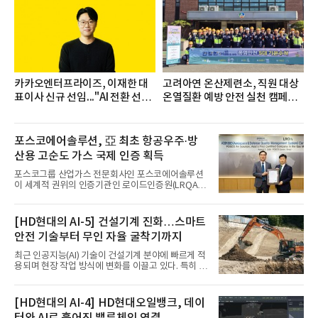
치다.연구소에 따르면 7월 생수 브랜드평판 순위는 삼
다수, 백산수, 동원샘물, 스파클, 아이시스, 에비앙,
몽베스트, 크리스탈, 풀무원샘물, 평창수, 지리산수,
진로 석수,
카카오엔터프라이즈, 이재한 대
고려아연 온산제련소, 직원 대상
표이사 신규 선임..."AI 전환 선
온열질환 예방 안전 실천 캠페인
도"
실시
포스코에어솔루션, 亞 최초 항공우주·방
산용 고순도 가스 국제 인증 획득
포스코그룹 산업가스 전문회사인 포스코에어솔루션
이 세계적 권위의 인증기관인 로이드인증원(LRQA)
으로부터 아시아 지역 최초로 항공우주 및 방산용 고
순도 희귀가스 제조 분야 국제공인 인증인 ‘항공우주·
방산 품질경영시스템(AS9100D)’을 획득했다.포스코
[HD현대의 AI-5] 건설기계 진화…스마트
에어솔루션은 6일 서울 포스코센터에서 김대연 포스
안전 기술부터 무인 자율 굴착기까지
코에어솔루션 대표, 이일형 로이드인증원(LRQA) 한
국지사 대표 등이 참석한 가운데 ‘항공우주·방산 품질
최근 인공지능(AI) 기술이 건설기계 분야에 빠르게 적
경영시스템(AS9100D)’ 인증수여식을 가졌다고 밝혔
용되며 현장 작업 방식에 변화를 이끌고 있다. 특히 무
다.포스코에어솔루션이 획득한 AS9100D는 국제 품
인 자율화 기술은 작업 효율을 획기적으로 높이며 스
질경영시스템 표준(ISO 9001)을 기반으로 항공우주
마트 건설 현장 구현을 앞당기고 있다.HD현대사이트
및 방위산업의 엄격한 특수 요구사항을 반영한 글로
솔루션은 최근 스위스 건설 현장에서 무인 자율 굴착
[HD현대의 AI-4] HD현대오일뱅크, 데이
벌 표준이다. 특히 미세
기를 투입했다. 실제 공사를 진행한 것은 처음으로, 건