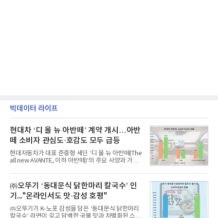
빅데이터 라이프
현대차 ‘디 올 뉴 아반떼’ 계약 개시…아반
떼 소비자 관심도·호감도 모두 급등
현대자동차가 대표 준중형 세단 ‘디 올 뉴 아반떼(The
all new AVANTE, 이하 아반떼)’의 주요 사양과 가격
을 공개하고 5일부터 계약을 시작한다고 밝혔다.아반
떼는 6년 만에 선보이는 8세대 완전변경 모델로, ▲정
교한 선과 면을 중심으로 완성한 파격적인 디자인 ▲
㈜오뚜기 ‘동대문식 닭한마리 칼국수’ 인
과거 중형 세단 수준으로 확대된 차체 제원 ▲글로벌
기..."온라인서도 맛·감성 호평"
최고 수준의 안전성 ▲성능과 효율을 동시에 높인 주
행 완성도 ▲첨단 편의 및 디지털 사양 적용 등을 통해
㈜오뚜기가 K-노포 감성을 담은 ‘동대문식 닭한마리
글로벌 준중형 세단의 새로운 기준을 세웠다.아반떼
칼국수’ 라면이 깊고 담백한 국물 맛과 차별화된 스토