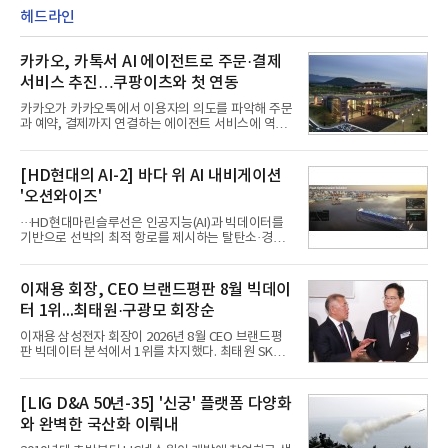
헤드라인
카카오, 카톡서 AI 에이전트로 주문·결제
서비스 추진…쿠팡이츠와 첫 연동
카카오가 카카오톡에서 이용자의 의도를 파악해 주문
과 예약, 결제까지 연결하는 에이전트 서비스에 역량
을 집중한다. 음식 배달을 시작으로 커머스와 예약, 여
행 등으로 적용 범위를 넓혀 AI를 새로운 톡비즈 성장
축으로 만들겠다는 구상이다.정신아 카카오 대표는 6
[HD현대의 AI-2] 바다 위 AI 내비게이션
일 열린 2분기 실적 발표 컨퍼런스콜에서 "AI는 톡비
'오션와이즈'
즈 성장 재점화의 핵심이자 주요 매출원으로 자리 잡
을 것"이라며 이같은 AI 사업 전략을 공개했다. 카카
···HD현대마린슬루선은 인공지능(AI)과 빅데이터를
오는 이날 함께 발표한 2분기 연결 매출이 전년 동기
기반으로 선박의 최적 항로를 제시하는 탈탄소·경제
대비 9% 증가한 2조985억원, 영업이익은 36% 늘어
운항 솔루션 ‘오션와이즈’를 운영하고 있다. 별도의
난 2770억원이라고 밝혔다. 매출과 영업이익 모두 분
장비 설치 없이 일고리즘 만으로 선박의 탄소 배출량
기 기준 역대 최대치다. 카카오는 플랫폼 부문 매출이
을 모니터링 및 예측하며, 연료 소비를 최소화하는 운
이재용 회장, CEO 브랜드평판 8월 빅데이
17% 증가하
항 가이드라인을 제공한다.오션와이즈의 핵심 기능은
터 1위...최태원·구광모 회장순
CI(탄소집약도지수) 실시간 관리 예측, 시 기반 최적
항로 추천, 선단 관리 등이다. HD현대오일뱅크와의
이재용 삼성전자 회장이 2026년 8월 CEO 브랜드평
실증에서는 총 13개 구간, 10만6000km 항해를 통해
판 빅데이터 분석에서 1위를 차지했다. 최태원 SK그
평균 5.3%의 연료 질감 효과를 입증했다. 이는 연간 1
룹 회장과 구광모 LG그룹 회장이 뒤를 이었다.6일 한
만t의 연료를 사용하는 선박 1척 기준 약 3억5000만
국기업평판연구소(소장 구창환)는 빅데이터뉴스와
원의 비용 절감에 해당한다.주목할 점은 오션와이즈
함께 60명의 CEO 브랜드를 대상으로 2026년 7월 6
[LIG D&A 50년-35] '신궁' 플랫폼 다양화
의 핵심
일부터 8월 6일까지 수집된 소비자 빅데이터
와 완벽한 국산화 이뤄내
7,395,735건을 분석한 결과, 삼성 이재용 회장이 브
랜드평판지수 1,984,715를 기록하며 8월 1위에 올랐