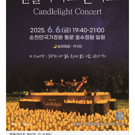
캔들라이트 콘서트. ⓒ 순천시