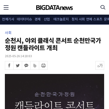
전체기사
데이터이슈
경제
산업
테크놀로지
정치·사회
연예·스포츠
문
사회
순천시, 야외 클래식 콘서트 순천만국가
정원 캔들라이트 개최
2025-05-26 14:18:03