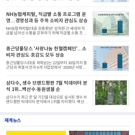
는 가솔린 2.0과 1.6 하이브리드 두 가지 파워트레인
리로 출시 초기부터 높은 인기를 얻고 있다고 4일 밝
과 모던, 프리미엄, 인스퍼레이션 세 가지 트림으로
혔다.‘동대문식 닭한마리 칼국수’는 예상을 뛰어넘는
운영된다.◆ 디자인·공간·안전·성능 전반에서 차급을
소비자 호응에 힘입어 지난 7월 13일 첫 선을 보인 지
NH농협캐피탈, 직급별 소통 프로그램 운
넘
단 18일 만에 누적 판매량 50만 개를 돌파하는 성과를
영…경영성과 등 주목 소비자 관심도 상승
거두었다.이번 신제품은 개발진이 전국의 닭한마리
전문점을 직접 찾아 다니며 최적의 육수 비율을 완성
NH농협캐피탈(대표 장종환)은 임직원 간 세대와 직
했다. 자극적이지 않으면서도 깊은 닭육수에 마늘의
급을 넘어선 소통을 강화하기 위해 직급별 소통 프로
개운한 풍미를 더했으며, 국물이 잘 배어들면서도 쫄
그램'너하(NH)고, 나하(NH)고, NH GO!'를 지난 27일
깃한 식감이 살아있는 칼국수 면발을 정교하게 구현
부터 30일까지 서울 원센티널 NH농협캐피탈타워 22
했다는게 회사측의 설명이다.실제 현장 시식 행사에
층에서 운영했다고 31일 밝혔다.이번 프로그램은 경
종근당홀딩스 '사랑나눔 헌혈캠페인'…소
서도
영지원부 홍보팀과 2026년 새로이(e)＊가 공동 주관
비자 관심도·호감도 모두 상승
했으며, ▲팀장·부장(7.27), ▲계장·주임(7.28), ▲과
장·차장(7.29), ▲대리(7.30) 등 직급별로 총 4회에 걸
종근당홀딩스(대표 최희남)는 22일부터 30일까지 종
쳐 진행됐다.참고로 새로이(e)는 NH농협캐피탈 MZ
근당과 계열사 전국 6개 사업장에서 ‘2026년 사랑나
세대들로(과장~계장) 구성된 자율 참여조직으로, 조
눔 헌혈캠페인’을 실시했다고 31일 밝혔다.이번 캠페
직문화 혁신과 업무 효율성 향상을 위한 다양한 활동
인은 장마와 폭염, 여름휴가 등으로 헌혈 참여가 줄어
을 추진하며,새로운 변화와 이로운 영향력을 조직전
드는 시기에 안정적 혈액 수급에 기여하고 생명나눔
삼다수, 생수 브랜드평판 7월 빅데이터 분
반에 전파하는 역할
문화를 확산하기 위해 마련됐다.캠페인은 종근당 천
석 1위...백산수·동원샘물 순
안공장을 시작으로 ▲효종연구소 ▲종근당바이오 안
산공장 ▲경보제약 아산본사 ▲종근당건강 당진공장
삼다수가 최근 한 달 기간을 대상으로 실시된 생수 브
▲종근당 본사 등 전국 6개 사업장에서 릴레이 방식
랜드평판 빅데이터 분석에서 1위를 차지했다. 백산수
으로 이어졌다.캠페인 기간에는 임직원의 참여를 독
와 동원샘물이 뒤를 이었다.31일 한국기업평판연구
려하기 위해 헌혈 퀴즈와 행운 복권 등 다양한 이벤트
소(소장 구창환)는 국내 소비자들에게 사랑받는 21개
도 진행했다.종근당홀딩스는 임직원들이 기부한 헌혈
생수 브랜드를 대상으로 지난 6월 30일부터 7월 31일
증을 한국백혈병
재계뉴스
까지 수집된 소비자 빅데이터 3,702,555건을 분석한
결과, 삼다수가 브랜드평판지수 1,594,583을 기록하
며 7월 1위에 올랐다고 밝혔다. 분석에 활용된 빅데이
터는 지난 4월(3,435,836건) 대비 7.76% 증가한 수