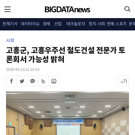
전체기사
데이터이슈
경제
산업
테크놀로지
정치·사회
연예·스포츠
문
사회
고흥군, 고흥우주선 철도건설 전문가 토
론회서 가능성 밝혀
2025-05-23 21:15:33