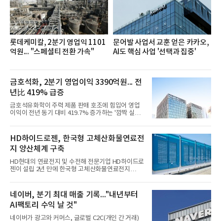
을 추진하며,새로운 변화와 이로운 영향력을 조직전
반에 전파하는 역할
롯데케미칼, 2분기 영업익 1101
문어발 사업서 교훈 얻은 카카오,
억원... "스페셜티 전환 가속"
AI도 핵심 사업 '선택과 집중'
금호석화, 2분기 영업이익 3390억원... 전
년比 419% 급증
금호석유화학이 주력 제품 판매 호조에 힘입어 영업
이익이 전년 동기 대비 419.7% 증가하는 '깜짝 실
적'을 냈다. 금호석유화학은 연결 기준 올해 2분기 영
업이익이 3390억원으로 지난해 동기보다 419.7% 증
가한 것으로 잠정 집계됐다고 7일 공시했다.매출은 2
HD하이드로젠, 한국형 고체산화물연료전
조2682억원으로 지난해 동기 대비 27.9% 증가했다.
지 양산체계 구축
순이익은 3004억원으로 420.4% 늘었다.이번 호실적
은 주력 제품인 NB라텍스와 합성수지 판매 호조가 견
HD현대의 연료전지 및 수전해 전문기업 HD하이드로
인한 것으로 풀이된다. 미국의 중국산 의료용 고무장
젠이 설립 2년 만에 한국형 고체산화물연료전지
갑 관세 인상 이후 동남아 장갑업체의 가동률이 높아
(SOFC, Solid Oxide Fuel Cell) 양산체계를 구축하고
지면서 NB라텍스 수요가 증가했고, 원재료인 부타디
본격적인 시장 공략에 나선다.HD하이드로젠은 최근
엔(BD) 가격 상승분을 제품 가격에 반영하면서 수익
한국전기안전공사(KESCO)로부터 SOFC 발전설비
네이버, 분기 최대 매출 기록..."내년부터
성이 개선됐다.금호석유
‘HD250’과 ‘HD300’, 제조시설에 대한 사용전검사를
AI팩토리 수익 날 것"
완료하고 제품 양산체계 구축했다고 밝혔다.HD250
과 HD300은 각각 249kW급과 285kW급의 중소형 발
네이버가 광고와 커머스, 글로벌 C2C(개인 간 거래)