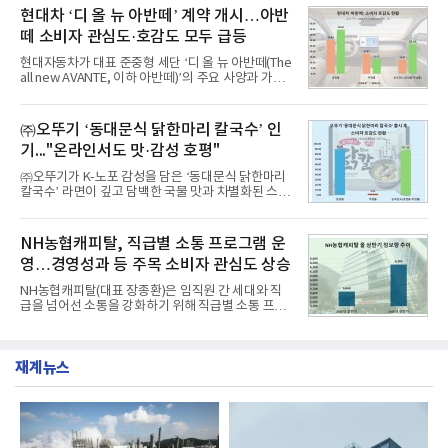
월 교육서비스 상장기업 브랜드평판 순위는 메가스터
구창환)는 산업통상자원부 공공기관 41개 브랜드를
현대차 ‘디 올 뉴 아반떼’ 계약 개시…아반
디교육, 대교, 디지
대상으로 지난 7월 7일부터 8월 7일까지 수집된 소비
떼 소비자 관심도·호감도 모두 급등
자 빅데이터 91,102,549건을 분석한 결과, 한국전력
공사가 브랜드평판지수 10,670,633을 기록하며 8월
현대자동차가 대표 준중형 세단 ‘디 올 뉴 아반떼(The
1위에 올랐다고 밝혔다. 분석에 활용된 빅데이터는 지
all new AVANTE, 이하 아반떼)’의 주요 사양과 가격
난 7월(88,893,823건) 대비 2.48% 증가한 수치다.연
을 공개하고 5일부터 계약을 시작한다고 밝혔다.아반
구소에 따르면 8월 산업통상자원부 공공기관 브랜드
떼는 6년 만에 선보이는 8세대 완전변경 모델로, ▲정
평판 30위 순위는 한국전력공사, 한국가스공사, 한국
교한 선과 면을 중심으로 완성한 파격적인 디자인 ▲
㈜오뚜기 ‘동대문식 닭한마리 칼국수’ 인
수력원자력, 한국석
과거 중형 세단 수준으로 확대된 차체 제원 ▲글로벌
기..."온라인서도 맛·감성 호평"
최고 수준의 안전성 ▲성능과 효율을 동시에 높인 주
행 완성도 ▲첨단 편의 및 디지털 사양 적용 등을 통해
㈜오뚜기가 K-노포 감성을 담은 ‘동대문식 닭한마리
글로벌 준중형 세단의 새로운 기준을 세웠다.아반떼
칼국수’ 라면이 깊고 담백한 국물 맛과 차별화된 스토
는 가솔린 2.0과 1.6 하이브리드 두 가지 파워트레인
리로 출시 초기부터 높은 인기를 얻고 있다고 4일 밝
과 모던, 프리미엄, 인스퍼레이션 세 가지 트림으로
혔다.‘동대문식 닭한마리 칼국수’는 예상을 뛰어넘는
운영된다.◆ 디자인·공간·안전·성능 전반에서 차급을
소비자 호응에 힘입어 지난 7월 13일 첫 선을 보인 지
NH농협캐피탈, 직급별 소통 프로그램 운
넘
단 18일 만에 누적 판매량 50만 개를 돌파하는 성과를
영…경영성과 등 주목 소비자 관심도 상승
거두었다.이번 신제품은 개발진이 전국의 닭한마리
전문점을 직접 찾아 다니며 최적의 육수 비율을 완성
NH농협캐피탈(대표 장종환)은 임직원 간 세대와 직
했다. 자극적이지 않으면서도 깊은 닭육수에 마늘의
급을 넘어선 소통을 강화하기 위해 직급별 소통 프로
개운한 풍미를 더했으며, 국물이 잘 배어들면서도 쫄
그램'너하(NH)고, 나하(NH)고, NH GO!'를 지난 27일
깃한 식감이 살아있는 칼국수 면발을 정교하게 구현
부터 30일까지 서울 원센티널 NH농협캐피탈타워 22
했다는게 회사측의 설명이다.실제 현장 시식 행사에
층에서 운영했다고 31일 밝혔다.이번 프로그램은 경
서도
재계뉴스
영지원부 홍보팀과 2026년 새로이(e)＊가 공동 주관
했으며, ▲팀장·부장(7.27), ▲계장·주임(7.28), ▲과
장·차장(7.29), ▲대리(7.30) 등 직급별로 총 4회에 걸
쳐 진행됐다.참고로 새로이(e)는 NH농협캐피탈 MZ
세대들로(과장~계장) 구성된 자율 참여조직으로, 조
직문화 혁신과 업무 효율성 향상을 위한 다양한 활동