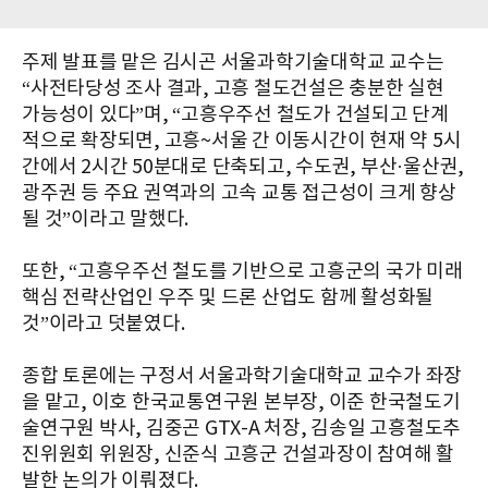
주제 발표를 맡은 김시곤 서울과학기술대학교 교수는
“사전타당성 조사 결과, 고흥 철도건설은 충분한 실현
가능성이 있다”며, “고흥우주선 철도가 건설되고 단계
적으로 확장되면, 고흥~서울 간 이동시간이 현재 약 5시
간에서 2시간 50분대로 단축되고, 수도권, 부산·울산권,
광주권 등 주요 권역과의 고속 교통 접근성이 크게 향상
될 것”이라고 말했다.
또한, “고흥우주선 철도를 기반으로 고흥군의 국가 미래
핵심 전략산업인 우주 및 드론 산업도 함께 활성화될
것”이라고 덧붙였다.
종합 토론에는 구정서 서울과학기술대학교 교수가 좌장
을 맡고, 이호 한국교통연구원 본부장, 이준 한국철도기
술연구원 박사, 김중곤 GTX-A 처장, 김송일 고흥철도추
진위원회 위원장, 신준식 고흥군 건설과장이 참여해 활
발한 논의가 이뤄졌다.