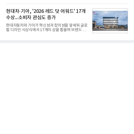
능 면에서 한계를 보이기 시작했다. 이에 따라 정부는
받을 수 있다.LG TV를 구독으로 이용하면 최대 6년까
기존 미사일체계를 대체할 중고도 및 중거리 대공미
지 구독 계약기간 내 무상 A/S를 받을 수 있으며, 이사
사일을 개발하기로 결정했다.처음 KM-SAM 사업으로
현대차·기아, '2026 레드 닷 어워드' 17개
등으로 이전
불린 이 사업의 명칭은 호크(Iron Hawk, 철매)를 대체
수상...소비자 관심도 증가
한다는 의미에서 ‘철매Ⅱ’ 로 정해졌다. 철매Ⅱ 개발
사업은 미사일체계 완성 후인 2011년 ‘천궁(天弓)’으
현대자동차와 기아가 혁신성과 창의성을 앞세워 글로
로 다시 장비명이 바뀌었다. 17개 업체와 관련 기관이
벌 디자인 시상식에서 17개의 상을 휩쓸며 브랜드 경
참여한 가운데 LIG 넥스원은 탐색 개발에서 체계개발
쟁력을 다시 한번 입증했다.현대자동차·기아는 '2026
완료까지 모든 과정에 참여했다. 1976년 호크 미사일
레드 닷 어워드: 브랜드 & 커뮤니케이션 디자인 부문
창정비 업체로 출발했던 회사가 호크 대체 유도무기
(Red Dot Design Award: Brand &
인 천궁
Communication Design)'에서 최우수상 2개, 본상
15개를 수상했다고 7일 밝혔다.'레드 닷 어워드'는 독
일 iF, 미국 IDEA와 함께 세계 3대 디자인 시상식으로
손꼽히는 세계 최대 규모의 디자인 공모전이다. 독일
노르트라인 베스트팔렌 디자인센터(Design
Zentrum Nordrhein Westfalen)가 주관해 매년 ▲
제품 디자인 ▲브랜드 & 커뮤니케이션 디자인 ▲디
자인 콘셉트 각 부문에서 우수한