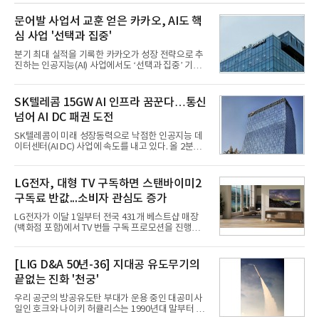
문어발 사업서 교훈 얻은 카카오, AI도 핵
심 사업 '선택과 집중'
분기 최대 실적을 기록한 카카오가 성장 전략으로 추
진하는 인공지능(AI) 사업에서도 ‘선택과 집중’ 기조
를 강화하고 있다. 경쟁사들이 AI 데이터센터 등 인프
라 투자에 나서는 것과 달리, 카카오는 ‘카카오톡’이
라는 플랫폼 경쟁력을 활용한 AI 에이전트 서비스에
SK텔레콤 15GW AI 인프라 꿈꾼다…통신
집중하는 전략이다. 과거 무리한 사업 확장 과정에서
넘어 AI DC 패권 도전
겪었던 시행착오를 되풀이하지 않고 핵심 역량에 집
중하겠다는 취지로 풀이된다.7일 업계에 따르면 카카
SK텔레콤이 미래 성장동력으로 낙점한 인공지능 데
오는 올해 2분기 연결 기준 매출 2조985억원, 영업이
이터센터(AI DC) 사업에 속도를 내고 있다. 올 2분기
익 2770억원을 기록했다. 전년 동기 대비 매출과 영업
AI 데이터센터 매출이 90% 이상 급증한 데 이어, 오
이익은 각각 9%, 36% 증가해 모두 분기 기준 역대
는 2035년까지 총 15GW(기가와트) 규모의 AI DC를
최대치다. 상반기 기준 매출은 4조405억원, 영업이익
구축하겠다는 대형 청사진을 제시하면서다. 이에 따
LG전자, 대형 TV 구독하면 스탠바이미2
은 4884억
라 경쟁 구도 역시 이동통신사인 KT, LG유플러스를
구독료 반값...소비자 관심도 증가
넘어 네이버, 삼성SDS 등 IT 인프라 기업으로 확장되
고 있다.7일 SK텔레콤에 따르면 회사는 올해 2분기
LG전자가 이달 1일부터 전국 431개 베스트샵 매장
연결 기준 매출 4조 3591억원, 영업이익 5660억원을
(백화점 포함)에서 TV 번들 구독 프로모션을 진행하고
기록했다. 매출은 전년 동기 대비 0.5%, 영업이익은
있다. 대형 TV 구독 시 스탠바이미2 구독료를 반값 할
67.3% 증가한 수치다. AI DC 사업의 성장에 더해 수
인해주는 프로모션이다.대상 제품은 65·77·83형 올
익성 중심 경영, 그리고 지난해 발생한 일회성 비용에
레드, 75·86·100형 마이크로 RGB, 75·86형 미니
[LIG D&A 50년-36] 지대공 유도무기의
따른 기저효과가 실
RGB 등 거실용 TV로 인기가 높은 베스트셀러 TV 20
끝없는 진화 '천궁'
개 모델이며, 동시 구독 계약 시 스탠바이미2(모델명
27LX6TPGA) 구독료를 50% 할인 받을 수 있다. 프로
우리 공군의 방공유도탄 부대가 운용 중인 대공미사
모션 대상 모델과 혜택, 구독료 등 프로모션 세부 사항
일인 호크와 나이키 허큘리스는 1990년대 말부터 성
은 베스트샵 판매 매니저에게 문의하면 자세히 안내