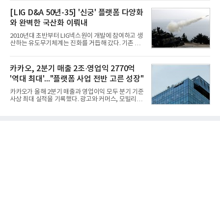
국기업평판연구소(소장 구창환)는 빅데이터뉴스와
원의 비용 절감에 해당한다.주목할 점은 오션와이즈
함께 60명의 CEO 브랜드를 대상으로 2026년 7월 6
[LIG D&A 50년-35] '신궁' 플랫폼 다양화
의 핵심
일부터 8월 6일까지 수집된 소비자 빅데이터
와 완벽한 국산화 이뤄내
7,395,735건을 분석한 결과, 삼성 이재용 회장이 브
랜드평판지수 1,984,715를 기록하며 8월 1위에 올랐
2010년대 초반부터 LIG넥스원이 개발에 참여하고 생
다고 밝혔다. 분석에 활용된 빅데이터는 지난 7월
산하는 유도무기체계는 진화를 거듭해 갔다. 기존 무
(14,233,797건) 대비 48.04% 감소한 수치다.8월
기체계에 기반한 새로운 기능이 추가되기도 하고, 활
CEO 브랜드평판 30위 순위는 이재용, 최태원, 정의
용도가 떨어지는 재래식 무기를 새롭게 활용하는 방
선, 구광모, 신동빈, 박현주, 이해진, 정원주, 함영주,
안이 강구됐다. 또 핵심 구성품 국산화를 통해 수출상
카카오, 2분기 매출 2조·영업익 2770억
김승연, 이재현, 강호동, 김범수, 양종
의 제약을 해소하고자 노력했다. 이러한 LIG넥스원의
'역대 최대'..."플랫폼 사업 전반 고른 성장"
신기술 개발 성과가 집약된 무기체계가 바로 휴대용
지대공 유도무기 ‘신궁’이다.신궁은 이미 2009년 수
카카오가 올해 2분기 매출과 영업이익 모두 분기 기준
출을 위한 개량형 멀티런처 개발을 완료함으로써 기
사상 최대 실적을 기록했다. 광고와 커머스, 모빌리
능 다양화와 계열화 가능성을 선보인 바 있었다. 이번
티, 페이 등 플랫폼 사업이 고르게 성장하며 실적을 견
엔 기존 K-30 30mm 대공포 비호 체계에 신궁을 장착
인했다.카카오는 6일 연결 기준 올해 2분기 매출 2조
하는 개량사업, 일명 ‘비호복합’ 프로젝트가 2009년
985억원, 영업이익 2770억원을 기록했다고 밝혔다.
부터 진행됐
전년 동기 대비 매출은 9%, 영업이익은 36% 늘어난
수치다. 전년 동기 실적과 증가율은 카카오게임즈와
카카오헬스케어 관련 손익을 중단영업손익으로 반영
한 기준으로 산출됐다. 지난해 2분기 매출은 1조9175
억원, 영업이익은 2039억원이었다.플랫폼 부문 매출
은 1조2303억원으로 전년 동기 대비 17% 증가했다.
카카오톡 내 광고와 커머스 사업을 아우르는 톡비즈
매출은 6432억원