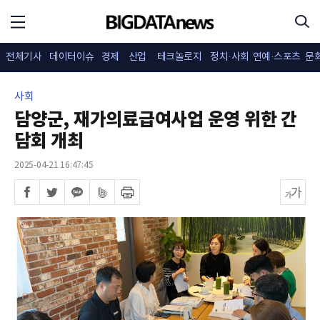
전체기사
데이터이슈
경제
산업
테크놀로지
정치·사회
연예·스포츠
문
사회
담양군, 재가의료급여사업 운영 위한 간
담회 개최
2025-04-21 16:47:45