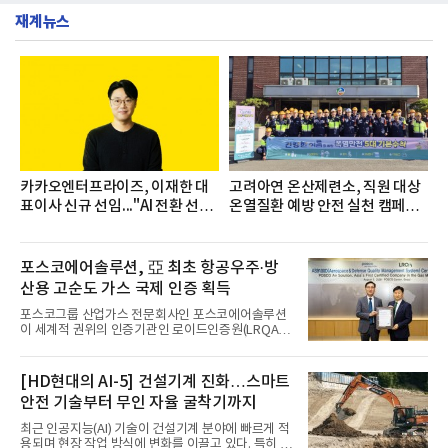
생수 브랜드를 대상으로 지난 6월 30일부터 7월 31일
증을 한국백혈병
재계뉴스
까지 수집된 소비자 빅데이터 3,702,555건을 분석한
결과, 삼다수가 브랜드평판지수 1,594,583을 기록하
며 7월 1위에 올랐다고 밝혔다. 분석에 활용된 빅데이
터는 지난 4월(3,435,836건) 대비 7.76% 증가한 수
치다.연구소에 따르면 7월 생수 브랜드평판 순위는 삼
다수, 백산수, 동원샘물, 스파클, 아이시스, 에비앙,
몽베스트, 크리스탈, 풀무원샘물, 평창수, 지리산수,
진로 석수,
카카오엔터프라이즈, 이재한 대
고려아연 온산제련소, 직원 대상
표이사 신규 선임..."AI 전환 선
온열질환 예방 안전 실천 캠페인
도"
실시
포스코에어솔루션, 亞 최초 항공우주·방
산용 고순도 가스 국제 인증 획득
포스코그룹 산업가스 전문회사인 포스코에어솔루션
이 세계적 권위의 인증기관인 로이드인증원(LRQA)
으로부터 아시아 지역 최초로 항공우주 및 방산용 고
순도 희귀가스 제조 분야 국제공인 인증인 ‘항공우주·
방산 품질경영시스템(AS9100D)’을 획득했다.포스코
[HD현대의 AI-5] 건설기계 진화…스마트
에어솔루션은 6일 서울 포스코센터에서 김대연 포스
안전 기술부터 무인 자율 굴착기까지
코에어솔루션 대표, 이일형 로이드인증원(LRQA) 한
국지사 대표 등이 참석한 가운데 ‘항공우주·방산 품질
최근 인공지능(AI) 기술이 건설기계 분야에 빠르게 적
경영시스템(AS9100D)’ 인증수여식을 가졌다고 밝혔
용되며 현장 작업 방식에 변화를 이끌고 있다. 특히 무