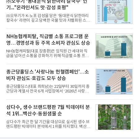
㈜오뚜기 ‘동대문식 닭한마리 칼국수’ 인
과거 중형 세단 수준으로 확대된 차체 제원 ▲글로벌
기..."온라인서도 맛·감성 호평"
최고 수준의 안전성 ▲성능과 효율을 동시에 높인 주
행 완성도 ▲첨단 편의 및 디지털 사양 적용 등을 통해
㈜오뚜기가 K-노포 감성을 담은 ‘동대문식 닭한마리
글로벌 준중형 세단의 새로운 기준을 세웠다.아반떼
칼국수’ 라면이 깊고 담백한 국물 맛과 차별화된 스토
는 가솔린 2.0과 1.6 하이브리드 두 가지 파워트레인
리로 출시 초기부터 높은 인기를 얻고 있다고 4일 밝
과 모던, 프리미엄, 인스퍼레이션 세 가지 트림으로
혔다.‘동대문식 닭한마리 칼국수’는 예상을 뛰어넘는
운영된다.◆ 디자인·공간·안전·성능 전반에서 차급을
소비자 호응에 힘입어 지난 7월 13일 첫 선을 보인 지
NH농협캐피탈, 직급별 소통 프로그램 운
넘
단 18일 만에 누적 판매량 50만 개를 돌파하는 성과를
영…경영성과 등 주목 소비자 관심도 상승
거두었다.이번 신제품은 개발진이 전국의 닭한마리
전문점을 직접 찾아 다니며 최적의 육수 비율을 완성
NH농협캐피탈(대표 장종환)은 임직원 간 세대와 직
했다. 자극적이지 않으면서도 깊은 닭육수에 마늘의
급을 넘어선 소통을 강화하기 위해 직급별 소통 프로
개운한 풍미를 더했으며, 국물이 잘 배어들면서도 쫄
그램'너하(NH)고, 나하(NH)고, NH GO!'를 지난 27일
깃한 식감이 살아있는 칼국수 면발을 정교하게 구현
부터 30일까지 서울 원센티널 NH농협캐피탈타워 22
했다는게 회사측의 설명이다.실제 현장 시식 행사에
층에서 운영했다고 31일 밝혔다.이번 프로그램은 경
종근당홀딩스 '사랑나눔 헌혈캠페인'…소
서도
영지원부 홍보팀과 2026년 새로이(e)＊가 공동 주관
비자 관심도·호감도 모두 상승
했으며, ▲팀장·부장(7.27), ▲계장·주임(7.28), ▲과
장·차장(7.29), ▲대리(7.30) 등 직급별로 총 4회에 걸
종근당홀딩스(대표 최희남)는 22일부터 30일까지 종
쳐 진행됐다.참고로 새로이(e)는 NH농협캐피탈 MZ
근당과 계열사 전국 6개 사업장에서 ‘2026년 사랑나
세대들로(과장~계장) 구성된 자율 참여조직으로, 조
눔 헌혈캠페인’을 실시했다고 31일 밝혔다.이번 캠페
직문화 혁신과 업무 효율성 향상을 위한 다양한 활동
인은 장마와 폭염, 여름휴가 등으로 헌혈 참여가 줄어
을 추진하며,새로운 변화와 이로운 영향력을 조직전
드는 시기에 안정적 혈액 수급에 기여하고 생명나눔
삼다수, 생수 브랜드평판 7월 빅데이터 분
반에 전파하는 역할
문화를 확산하기 위해 마련됐다.캠페인은 종근당 천
석 1위...백산수·동원샘물 순
안공장을 시작으로 ▲효종연구소 ▲종근당바이오 안
산공장 ▲경보제약 아산본사 ▲종근당건강 당진공장
삼다수가 최근 한 달 기간을 대상으로 실시된 생수 브
▲종근당 본사 등 전국 6개 사업장에서 릴레이 방식
랜드평판 빅데이터 분석에서 1위를 차지했다. 백산수
으로 이어졌다.캠페인 기간에는 임직원의 참여를 독
와 동원샘물이 뒤를 이었다.31일 한국기업평판연구
려하기 위해 헌혈 퀴즈와 행운 복권 등 다양한 이벤트
소(소장 구창환)는 국내 소비자들에게 사랑받는 21개
도 진행했다.종근당홀딩스는 임직원들이 기부한 헌혈