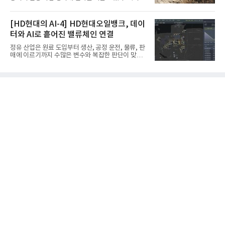
다.포스코에어솔루션이 획득한 AS9100D는 국제 품
인 자율화 기술은 작업 효율을 획기적으로 높이며 스
질경영시스템 표준(ISO 9001)을 기반으로 항공우주
마트 건설 현장 구현을 앞당기고 있다.HD현대사이트
및 방위산업의 엄격한 특수 요구사항을 반영한 글로
솔루션은 최근 스위스 건설 현장에서 무인 자율 굴착
[HD현대의 AI-4] HD현대오일뱅크, 데이
벌 표준이다. 특히 미세
기를 투입했다. 실제 공사를 진행한 것은 처음으로, 건
터와 AI로 흩어진 밸류체인 연결
설장비 자율화 기술의 새로운 이정표를 제시했다.이
번에 투입된 무인 자율 굴착기는 유럽 대형 건설그룹
정유 산업은 원료 도입부터 생산, 공정 운전, 물류, 판
키바그(KIBAG)의 스위스 투겐 지역 건설 프로젝트에
매에 이르기까지 수많은 변수와 복잡한 판단이 맞물
서 깊이 3m, 폭 12m, 길이 1km 규모의 토목 공사를
리는 구조를 갖고 있다. 작은 변화 하나가 전체 수익성
수행할 예정이다. 해당 장비에는 HD건설기계의 22t
과 운영 효율에 직접적인 영향을 미치는 만큼, 데이터
급 굴착기를 기반으로 HD현대사이트솔루션의 스마
를 얼마나 빠르고 정확하게 연결하고 활용하느냐가
트 굴착기 플랫폼
기업경쟁력을 좌우하는 핵심 요소로 떠오르고 있다.
이러한 환경 속에서 HD현대오일뱅크는 인공지능(AI)
을 단순한 업무 자동화 도구로 보지 않고, 정유사의 밸
류체인(Value Chain) 전반을 연결하고 최적화하는 핵
심 기반으로 활용하고 있다.원유 선택과 도입, 생산계
획, 제품 운영, 물류와 수급, 공정 운전에 이르기까지
각 업무를 개별적으로 바라보는 것이 아니라, 하나의
흐름