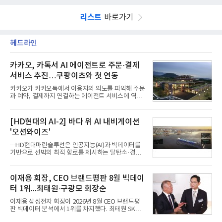
리스트
바로가기
헤드라인
카카오, 카톡서 AI 에이전트로 주문·결제
서비스 추진…쿠팡이츠와 첫 연동
카카오가 카카오톡에서 이용자의 의도를 파악해 주문
과 예약, 결제까지 연결하는 에이전트 서비스에 역량
을 집중한다. 음식 배달을 시작으로 커머스와 예약, 여
행 등으로 적용 범위를 넓혀 AI를 새로운 톡비즈 성장
축으로 만들겠다는 구상이다.정신아 카카오 대표는 6
[HD현대의 AI-2] 바다 위 AI 내비게이션
일 열린 2분기 실적 발표 컨퍼런스콜에서 "AI는 톡비
'오션와이즈'
즈 성장 재점화의 핵심이자 주요 매출원으로 자리 잡
을 것"이라며 이같은 AI 사업 전략을 공개했다. 카카
···HD현대마린슬루선은 인공지능(AI)과 빅데이터를
오는 이날 함께 발표한 2분기 연결 매출이 전년 동기
기반으로 선박의 최적 항로를 제시하는 탈탄소·경제
대비 9% 증가한 2조985억원, 영업이익은 36% 늘어
운항 솔루션 ‘오션와이즈’를 운영하고 있다. 별도의
난 2770억원이라고 밝혔다. 매출과 영업이익 모두 분
장비 설치 없이 일고리즘 만으로 선박의 탄소 배출량
기 기준 역대 최대치다. 카카오는 플랫폼 부문 매출이
을 모니터링 및 예측하며, 연료 소비를 최소화하는 운
이재용 회장, CEO 브랜드평판 8월 빅데이
17% 증가하
항 가이드라인을 제공한다.오션와이즈의 핵심 기능은
터 1위...최태원·구광모 회장순
CI(탄소집약도지수) 실시간 관리 예측, 시 기반 최적
항로 추천, 선단 관리 등이다. HD현대오일뱅크와의
이재용 삼성전자 회장이 2026년 8월 CEO 브랜드평
실증에서는 총 13개 구간, 10만6000km 항해를 통해
판 빅데이터 분석에서 1위를 차지했다. 최태원 SK그
평균 5.3%의 연료 질감 효과를 입증했다. 이는 연간 1
룹 회장과 구광모 LG그룹 회장이 뒤를 이었다.6일 한
만t의 연료를 사용하는 선박 1척 기준 약 3억5000만