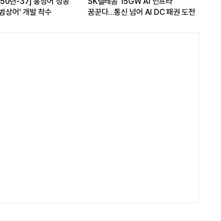
] 홍상어 성공
SK텔레콤 15GW AI 인프라
LG전자, 대형
발 착수
꿈꾼다…통신 넘어 AI DC 패권 도전
스탠바이미2 구
관심도 증가