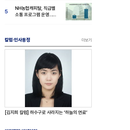
감성 호평"
NH농협캐피탈, 직급별
5
소통 프로그램 운영…
경영성과 등 주목 소비자
관심도 상승
칼럼·인사동정
더보기
[김지희 칼럼] 하수구로 사라지는 ‘하늘의 연료’