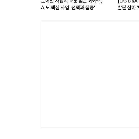
문어발 사업서 교훈 얻은 카카오,
[LIG D&A 50년-37
AI도 핵심 사업 '선택과 집중'
발판 삼아 '범상어' 개