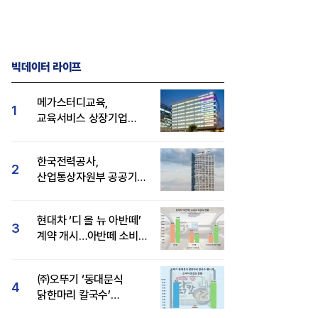
빅데이터 라이프
메가스터디교육,
1
교육서비스 상장기업
브랜드평판 8월 빅데이터
1위...대교 뒤이어
한국전력공사,
2
산업통상자원부 공공기관
브랜드평판 8월 빅데이터
1위
현대차 ‘디 올 뉴 아반떼’
3
계약 개시…아반떼 소비자
관심도·호감도 모두 급등
㈜오뚜기 ‘동대문식
4
닭한마리 칼국수’
인기..."온라인서도 맛·