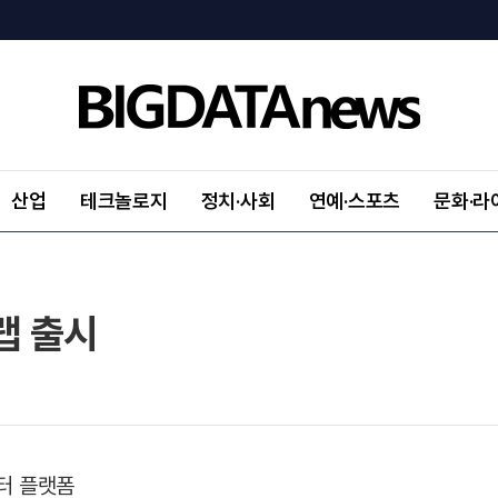
산업
테크놀로지
정치·사회
연예·스포츠
문화·라
랩 출시
터 플랫폼