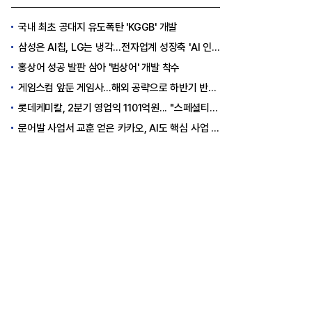
국내 최초 공대지 유도폭탄 'KGGB' 개발
삼성은 AI칩, LG는 냉각…전자업계 성장축 'AI 인프라'로 이동
홍상어 성공 발판 삼아 '범상어' 개발 착수
게임스컴 앞둔 게임사…해외 공략으로 하반기 반등 꾀한다
롯데케미칼, 2분기 영업익 1101억원... "스페셜티 전환 가속"
문어발 사업서 교훈 얻은 카카오, AI도 핵심 사업 '선택과 집중'