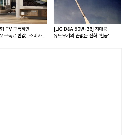
2026 레드 닷 어워드'
한국전력공사, 산업통상부 공공기관
쿠팡, 
소비자 관심도 증가
브랜드평판 8월 빅데이터 1위
개선...