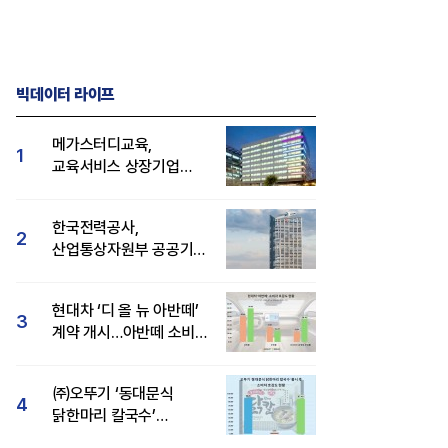
빅데이터 라이프
메가스터디교육,
1
교육서비스 상장기업
브랜드평판 8월 빅데이터
1위...대교 뒤이어
한국전력공사,
2
산업통상자원부 공공기관
브랜드평판 8월 빅데이터
1위
현대차 ‘디 올 뉴 아반떼’
3
계약 개시…아반떼 소비자
관심도·호감도 모두 급등
㈜오뚜기 ‘동대문식
4
닭한마리 칼국수’
인기..."온라인서도 맛·