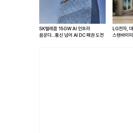
독하면
[LIG D&A 50년-36] 지대공
현대차·기아, '
값...소비자
유도무기의 끝없는 진화 '천궁'
17개 수상...