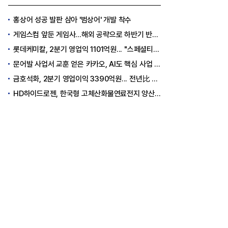
홍상어 성공 발판 삼아 '범상어' 개발 착수
게임스컴 앞둔 게임사…해외 공략으로 하반기 반등 꾀한다
롯데케미칼, 2분기 영업익 1101억원... "스페셜티 전환 가속"
문어발 사업서 교훈 얻은 카카오, AI도 핵심 사업 '선택과 집중'
금호석화, 2분기 영업이익 3390억원... 전년比 419% 급증
HD하이드로젠, 한국형 고체산화물연료전지 양산체계 구축