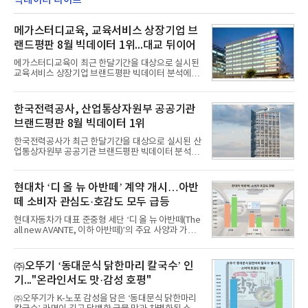
빅데이터 라이프
메가스터디교육, 교육서비스 상장기업 브
랜드평판 8월 빅데이터 1위...대교 뒤이어
메가스터디교육이 최근 한달기간을 대상으로 실시된
교육서비스 상장기업 브랜드평판 빅데이터 분석에서
1위를 차지했다. 대교와 디지털대상이 뒤를 이었다.7
일 한국기업평판연구소(소장 구창환)는 국내 교육서
비스 상장기업 브랜드를 대상으로 지난 7월 7일부터
한국전력공사, 산업통상자원부 공공기관
8월 7일까지 수집된 소비자 빅데이터 10,074,233건
브랜드평판 8월 빅데이터 1위
을 분석한 결과, 메가스터디교육이 브랜드평판지수
1,710,926을 기록하며 8월 1위에 올랐다고 밝혔다.
한국전력공사가 최근 한달기간을 대상으로 실시된 산
분석에 활용된 빅데이터는 지난 7월(9,491,206건) 대
업통상자원부 공공기관 브랜드평판 빅데이터 분석에
비 6.14% 증가한 수치로, 교육서비스 상장기업 브랜
서 1위를 차지했다. 한국가스공사와 한국수력원자력
드에 대한 소비자 관심이 확대됐다.연구소에 따르면 8
이 순으로 뒤를 이었다.7일 한국기업평판연구소(소장
월 교육서비스 상장기업 브랜드평판 순위는 메가스터
구창환)는 산업통상자원부 공공기관 41개 브랜드를
현대차 ‘디 올 뉴 아반떼’ 계약 개시…아반
디교육, 대교, 디지
대상으로 지난 7월 7일부터 8월 7일까지 수집된 소비
떼 소비자 관심도·호감도 모두 급등
자 빅데이터 91,102,549건을 분석한 결과, 한국전력
공사가 브랜드평판지수 10,670,633을 기록하며 8월
현대자동차가 대표 준중형 세단 ‘디 올 뉴 아반떼(The
1위에 올랐다고 밝혔다. 분석에 활용된 빅데이터는 지
all new AVANTE, 이하 아반떼)’의 주요 사양과 가격
난 7월(88,893,823건) 대비 2.48% 증가한 수치다.연
을 공개하고 5일부터 계약을 시작한다고 밝혔다.아반
구소에 따르면 8월 산업통상자원부 공공기관 브랜드
떼는 6년 만에 선보이는 8세대 완전변경 모델로, ▲정
평판 30위 순위는 한국전력공사, 한국가스공사, 한국
교한 선과 면을 중심으로 완성한 파격적인 디자인 ▲
㈜오뚜기 ‘동대문식 닭한마리 칼국수’ 인
수력원자력, 한국석
과거 중형 세단 수준으로 확대된 차체 제원 ▲글로벌
기..."온라인서도 맛·감성 호평"
최고 수준의 안전성 ▲성능과 효율을 동시에 높인 주
행 완성도 ▲첨단 편의 및 디지털 사양 적용 등을 통해
㈜오뚜기가 K-노포 감성을 담은 ‘동대문식 닭한마리
글로벌 준중형 세단의 새로운 기준을 세웠다.아반떼