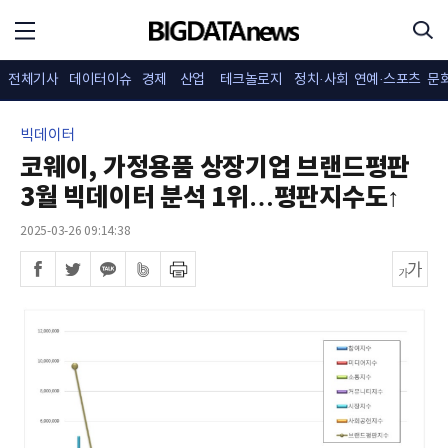
전체기사
데이터이슈
경제
산업
테크놀로지
정치·사회
연예·스포츠
문
빅데이터
코웨이, 가정용품 상장기업 브랜드평판
3월 빅데이터 분석 1위…평판지수도↑
2025-03-26 09:14:38