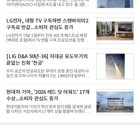
SK텔레콤이 미래 성장동력으로 낙점한 인공지능 데
오는 올해 2분기 연결 기준 매출 2조985억원, 영업이
이터센터(AI DC) 사업에 속도를 내고 있다. 올 2분기
익 2770억원을 기록했다. 전년 동기 대비 매출과 영업
AI 데이터센터 매출이 90% 이상 급증한 데 이어, 오
이익은 각각 9%, 36% 증가해 모두 분기 기준 역대
는 2035년까지 총 15GW(기가와트) 규모의 AI DC를
최대치다. 상반기 기준 매출은 4조405억원, 영업이익
구축하겠다는 대형 청사진을 제시하면서다. 이에 따
LG전자, 대형 TV 구독하면 스탠바이미2
은 4884억
라 경쟁 구도 역시 이동통신사인 KT, LG유플러스를
구독료 반값...소비자 관심도 증가
넘어 네이버, 삼성SDS 등 IT 인프라 기업으로 확장되
고 있다.7일 SK텔레콤에 따르면 회사는 올해 2분기
LG전자가 이달 1일부터 전국 431개 베스트샵 매장
연결 기준 매출 4조 3591억원, 영업이익 5660억원을
(백화점 포함)에서 TV 번들 구독 프로모션을 진행하고
기록했다. 매출은 전년 동기 대비 0.5%, 영업이익은
있다. 대형 TV 구독 시 스탠바이미2 구독료를 반값 할
67.3% 증가한 수치다. AI DC 사업의 성장에 더해 수
인해주는 프로모션이다.대상 제품은 65·77·83형 올
익성 중심 경영, 그리고 지난해 발생한 일회성 비용에
레드, 75·86·100형 마이크로 RGB, 75·86형 미니
[LIG D&A 50년-36] 지대공 유도무기의
따른 기저효과가 실
RGB 등 거실용 TV로 인기가 높은 베스트셀러 TV 20
끝없는 진화 '천궁'
개 모델이며, 동시 구독 계약 시 스탠바이미2(모델명
27LX6TPGA) 구독료를 50% 할인 받을 수 있다. 프로
우리 공군의 방공유도탄 부대가 운용 중인 대공미사
모션 대상 모델과 혜택, 구독료 등 프로모션 세부 사항
일인 호크와 나이키 허큘리스는 1990년대 말부터 성
은 베스트샵 판매 매니저에게 문의하면 자세히 안내
능 면에서 한계를 보이기 시작했다. 이에 따라 정부는
받을 수 있다.LG TV를 구독으로 이용하면 최대 6년까
기존 미사일체계를 대체할 중고도 및 중거리 대공미
지 구독 계약기간 내 무상 A/S를 받을 수 있으며, 이사
사일을 개발하기로 결정했다.처음 KM-SAM 사업으로
현대차·기아, '2026 레드 닷 어워드' 17개
등으로 이전
불린 이 사업의 명칭은 호크(Iron Hawk, 철매)를 대체
수상...소비자 관심도 증가
한다는 의미에서 ‘철매Ⅱ’ 로 정해졌다. 철매Ⅱ 개발
사업은 미사일체계 완성 후인 2011년 ‘천궁(天弓)’으
현대자동차와 기아가 혁신성과 창의성을 앞세워 글로
로 다시 장비명이 바뀌었다. 17개 업체와 관련 기관이
벌 디자인 시상식에서 17개의 상을 휩쓸며 브랜드 경
참여한 가운데 LIG 넥스원은 탐색 개발에서 체계개발
쟁력을 다시 한번 입증했다.현대자동차·기아는 '2026
완료까지 모든 과정에 참여했다. 1976년 호크 미사일
레드 닷 어워드: 브랜드 & 커뮤니케이션 디자인 부문
창정비 업체로 출발했던 회사가 호크 대체 유도무기
(Red Dot Design Award: Brand &
인 천궁
Communication Design)'에서 최우수상 2개, 본상
15개를 수상했다고 7일 밝혔다.'레드 닷 어워드'는 독
일 iF, 미국 IDEA와 함께 세계 3대 디자인 시상식으로