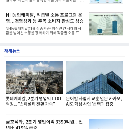
칼국수’ 라면이 깊고 담백한 국물 맛과 차별화된 스토
는 가솔린 2.0과 1.6 하이브리드 두 가지 파워트레인
리로 출시 초기부터 높은 인기를 얻고 있다고 4일 밝
과 모던, 프리미엄, 인스퍼레이션 세 가지 트림으로
혔다.‘동대문식 닭한마리 칼국수’는 예상을 뛰어넘는
운영된다.◆ 디자인·공간·안전·성능 전반에서 차급을
소비자 호응에 힘입어 지난 7월 13일 첫 선을 보인 지
NH농협캐피탈, 직급별 소통 프로그램 운
넘
단 18일 만에 누적 판매량 50만 개를 돌파하는 성과를
영…경영성과 등 주목 소비자 관심도 상승
거두었다.이번 신제품은 개발진이 전국의 닭한마리
전문점을 직접 찾아 다니며 최적의 육수 비율을 완성
NH농협캐피탈(대표 장종환)은 임직원 간 세대와 직
했다. 자극적이지 않으면서도 깊은 닭육수에 마늘의
급을 넘어선 소통을 강화하기 위해 직급별 소통 프로
개운한 풍미를 더했으며, 국물이 잘 배어들면서도 쫄
그램'너하(NH)고, 나하(NH)고, NH GO!'를 지난 27일
깃한 식감이 살아있는 칼국수 면발을 정교하게 구현
부터 30일까지 서울 원센티널 NH농협캐피탈타워 22
했다는게 회사측의 설명이다.실제 현장 시식 행사에
층에서 운영했다고 31일 밝혔다.이번 프로그램은 경
서도
재계뉴스
영지원부 홍보팀과 2026년 새로이(e)＊가 공동 주관
했으며, ▲팀장·부장(7.27), ▲계장·주임(7.28), ▲과
장·차장(7.29), ▲대리(7.30) 등 직급별로 총 4회에 걸
쳐 진행됐다.참고로 새로이(e)는 NH농협캐피탈 MZ
세대들로(과장~계장) 구성된 자율 참여조직으로, 조
직문화 혁신과 업무 효율성 향상을 위한 다양한 활동
을 추진하며,새로운 변화와 이로운 영향력을 조직전
반에 전파하는 역할
롯데케미칼, 2분기 영업익 1101
문어발 사업서 교훈 얻은 카카오,
억원... "스페셜티 전환 가속"
AI도 핵심 사업 '선택과 집중'
금호석화, 2분기 영업이익 3390억원... 전
년比 419% 급증