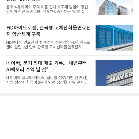
금호석유화학이 주력 제품 판매 호조에 힘입어 영업
이익이 전년 동기 대비 419.7% 증가하는 '깜짝 실
적'을 냈다. 금호석유화학은 연결 기준 올해 2분기 영
업이익이 3390억원으로 지난해 동기보다 419.7% 증
가한 것으로 잠정 집계됐다고 7일 공시했다.매출은 2
HD하이드로젠, 한국형 고체산화물연료전
조2682억원으로 지난해 동기 대비 27.9% 증가했다.
지 양산체계 구축
순이익은 3004억원으로 420.4% 늘었다.이번 호실적
은 주력 제품인 NB라텍스와 합성수지 판매 호조가 견
HD현대의 연료전지 및 수전해 전문기업 HD하이드로
인한 것으로 풀이된다. 미국의 중국산 의료용 고무장
젠이 설립 2년 만에 한국형 고체산화물연료전지
갑 관세 인상 이후 동남아 장갑업체의 가동률이 높아
(SOFC, Solid Oxide Fuel Cell) 양산체계를 구축하고
지면서 NB라텍스 수요가 증가했고, 원재료인 부타디
본격적인 시장 공략에 나선다.HD하이드로젠은 최근
엔(BD) 가격 상승분을 제품 가격에 반영하면서 수익
한국전기안전공사(KESCO)로부터 SOFC 발전설비
네이버, 분기 최대 매출 기록..."내년부터
성이 개선됐다.금호석유
‘HD250’과 ‘HD300’, 제조시설에 대한 사용전검사를
AI팩토리 수익 날 것"
완료하고 제품 양산체계 구축했다고 밝혔다.HD250
과 HD300은 각각 249kW급과 285kW급의 중소형 발
네이버가 광고와 커머스, 글로벌 C2C(개인 간 거래)
전용 SOFC 제품이다. 이번 검사를 통해 HD하이드로
사업 성장에 힘입어 2분기 외형 성장을 지속하며 역대
젠은 제품과 제조시설의 전기설비 안전성과 적합성을
최대 매출을 기록했다. AI 검색 서비스 'AI 탭'의 이용
확인받으면서 안정적인 제품 생산과 공급을 위한 기
자 증가와 엔비디아와 추진하는 AI 팩토리를 앞세워
반을 마련했다고 설명했다.SOFC는 600~1000℃의
AI 수익화에도 속도를 내고 있다.네이버는 올해 2분기
고온에서 작동하는 고효율 친환경 발
연결 기준 매출 3조3888억원, 영업이익 5203억원을
기록했다고 7일 밝혔다. 매출은 광고·커머스 등 핵심
사업과 글로벌 C2C 성장에 힘입어 전년 동기 대비
16.2% 증가한 분기 최대 매출을 기록했다. 반면 영업
이익은 AI 인프라 투자 영향으로 0.2% 감소했다.사업
별 매출은 네이버 플랫폼 1조9022억원, 파이낸셜 플
랫폼 4707억원, 글로벌 도전 1조159억원이다.네이버
플랫폼은