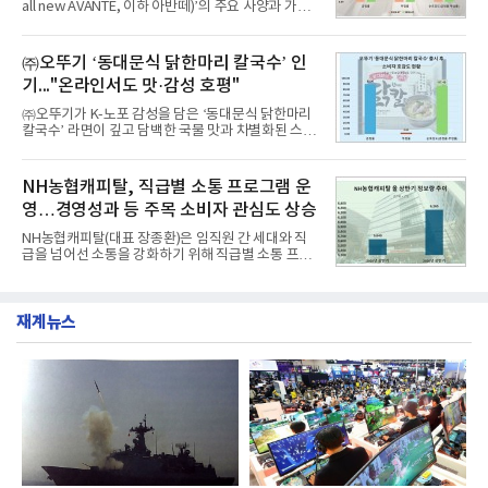
all new AVANTE, 이하 아반떼)’의 주요 사양과 가격
난 7월(88,893,823건) 대비 2.48% 증가한 수치다.연
을 공개하고 5일부터 계약을 시작한다고 밝혔다.아반
구소에 따르면 8월 산업통상자원부 공공기관 브랜드
떼는 6년 만에 선보이는 8세대 완전변경 모델로, ▲정
평판 30위 순위는 한국전력공사, 한국가스공사, 한국
교한 선과 면을 중심으로 완성한 파격적인 디자인 ▲
㈜오뚜기 ‘동대문식 닭한마리 칼국수’ 인
수력원자력, 한국석
과거 중형 세단 수준으로 확대된 차체 제원 ▲글로벌
기..."온라인서도 맛·감성 호평"
최고 수준의 안전성 ▲성능과 효율을 동시에 높인 주
행 완성도 ▲첨단 편의 및 디지털 사양 적용 등을 통해
㈜오뚜기가 K-노포 감성을 담은 ‘동대문식 닭한마리
글로벌 준중형 세단의 새로운 기준을 세웠다.아반떼
칼국수’ 라면이 깊고 담백한 국물 맛과 차별화된 스토
는 가솔린 2.0과 1.6 하이브리드 두 가지 파워트레인
리로 출시 초기부터 높은 인기를 얻고 있다고 4일 밝
과 모던, 프리미엄, 인스퍼레이션 세 가지 트림으로
혔다.‘동대문식 닭한마리 칼국수’는 예상을 뛰어넘는
운영된다.◆ 디자인·공간·안전·성능 전반에서 차급을
소비자 호응에 힘입어 지난 7월 13일 첫 선을 보인 지
NH농협캐피탈, 직급별 소통 프로그램 운
넘
단 18일 만에 누적 판매량 50만 개를 돌파하는 성과를
영…경영성과 등 주목 소비자 관심도 상승
거두었다.이번 신제품은 개발진이 전국의 닭한마리
전문점을 직접 찾아 다니며 최적의 육수 비율을 완성
NH농협캐피탈(대표 장종환)은 임직원 간 세대와 직
했다. 자극적이지 않으면서도 깊은 닭육수에 마늘의
급을 넘어선 소통을 강화하기 위해 직급별 소통 프로
개운한 풍미를 더했으며, 국물이 잘 배어들면서도 쫄
그램'너하(NH)고, 나하(NH)고, NH GO!'를 지난 27일
깃한 식감이 살아있는 칼국수 면발을 정교하게 구현
부터 30일까지 서울 원센티널 NH농협캐피탈타워 22
했다는게 회사측의 설명이다.실제 현장 시식 행사에
층에서 운영했다고 31일 밝혔다.이번 프로그램은 경
서도
재계뉴스
영지원부 홍보팀과 2026년 새로이(e)＊가 공동 주관
했으며, ▲팀장·부장(7.27), ▲계장·주임(7.28), ▲과
장·차장(7.29), ▲대리(7.30) 등 직급별로 총 4회에 걸
쳐 진행됐다.참고로 새로이(e)는 NH농협캐피탈 MZ
세대들로(과장~계장) 구성된 자율 참여조직으로, 조
직문화 혁신과 업무 효율성 향상을 위한 다양한 활동
을 추진하며,새로운 변화와 이로운 영향력을 조직전
반에 전파하는 역할