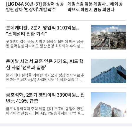
[LIG D&A 50년-37] 홍상어 성공
게임스컴 앞둔 게임사…해외 공
발판 삼아 '범상어' 개발 착수
략으로 하반기 반등 꾀한다
롯데케미칼, 2분기 영업익 1101억원...
"스페셜티 전환 가속"
롯데케미칼이 중동 지역 지정학적 불안에 따른 공급
망 불확실성 지속에도 생산 운영 최적화와 수익성 중
심의 사업 운영을 통해 전분기에 이어 흑자 기조를 이
어갔다.롯데케미칼이 2026년 2분기 연결 기준 매출
액 5조6864억원, 영업이익 1101억원을 기록했다고 7
문어발 사업서 교훈 얻은 카카오, AI도 핵
일 밝혔다. 사업별로는 기초화학 부문(롯데케미칼 기
심 사업 '선택과 집중'
초소재사업·LC타이탄·LC USA·롯데대산석화)이 매
출 3조9403억원, 영업이익 23억원을 기록했다. 정기
분기 최대 실적을 기록한 카카오가 성장 전략으로 추
보수 영향과 원료 가격 변동에 따른 래깅 효과로 전분
진하는 인공지능(AI) 사업에서도 ‘선택과 집중’ 기조
기 대비 수익성은 둔화됐지만 흑자 전환 흐름을 유지
를 강화하고 있다. 경쟁사들이 AI 데이터센터 등 인프
했다.첨단소재 부문은 매출 1조1551억원, 영업이익
라 투자에 나서는 것과 달리, 카카오는 ‘카카오톡’이
1325억원을 기록했다. 주요 제품의 스프레드 확대와
라는 플랫폼 경쟁력을 활용한 AI 에이전트 서비스에
금호석화, 2분기 영업이익 3390억원... 전
우호적인 환율 효과
집중하는 전략이다. 과거 무리한 사업 확장 과정에서
년比 419% 급증
겪었던 시행착오를 되풀이하지 않고 핵심 역량에 집
중하겠다는 취지로 풀이된다.7일 업계에 따르면 카카
금호석유화학이 주력 제품 판매 호조에 힘입어 영업
오는 올해 2분기 연결 기준 매출 2조985억원, 영업이
이익이 전년 동기 대비 419.7% 증가하는 '깜짝 실
익 2770억원을 기록했다. 전년 동기 대비 매출과 영업
적'을 냈다. 금호석유화학은 연결 기준 올해 2분기 영
이익은 각각 9%, 36% 증가해 모두 분기 기준 역대
업이익이 3390억원으로 지난해 동기보다 419.7% 증
최대치다. 상반기 기준 매출은 4조405억원, 영업이익
가한 것으로 잠정 집계됐다고 7일 공시했다.매출은 2
은 4884억
조2682억원으로 지난해 동기 대비 27.9% 증가했다.