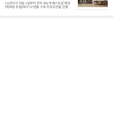
고 있다.7일 SK텔레콤에 따르면 회사는 올해 2분기
LG전자가 이달 1일부터 전국 431개 베스트샵 매장
연결 기준 매출 4조 3591억원, 영업이익 5660억원을
(백화점 포함)에서 TV 번들 구독 프로모션을 진행하고
기록했다. 매출은 전년 동기 대비 0.5%, 영업이익은
있다. 대형 TV 구독 시 스탠바이미2 구독료를 반값 할
67.3% 증가한 수치다. AI DC 사업의 성장에 더해 수
인해주는 프로모션이다.대상 제품은 65·77·83형 올
익성 중심 경영, 그리고 지난해 발생한 일회성 비용에
레드, 75·86·100형 마이크로 RGB, 75·86형 미니
따른 기저효과가 실
RGB 등 거실용 TV로 인기가 높은 베스트셀러 TV 20
개 모델이며, 동시 구독 계약 시 스탠바이미2(모델명
27LX6TPGA) 구독료를 50% 할인 받을 수 있다. 프로
모션 대상 모델과 혜택, 구독료 등 프로모션 세부 사항
은 베스트샵 판매 매니저에게 문의하면 자세히 안내
받을 수 있다.LG TV를 구독으로 이용하면 최대 6년까
지 구독 계약기간 내 무상 A/S를 받을 수 있으며, 이사
등으로 이전