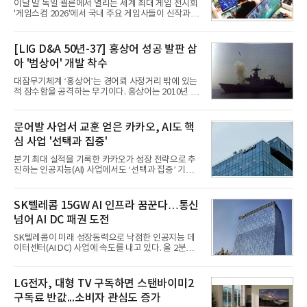
이달 말 독일 쾰른에서 열리는 세계 최대 게임 전시회
'게임스컴 2026'에서 국내 주요 게임사들이 신작과 글
로벌 전략을 공개한다. 상반기 게임사들의 실적이 업
체별로 엇갈린 가운데 하반기 신작 흥행과 해외 시장
성과가 실적을 좌우할 핵심 변수로 떠오르고 있다.8일
[LIG D&A 50년-37] 홍상어 성공 발판 삼
업계에 따르면 올해 상반기 게임업계는 기업별 성적
아 '범상어' 개발 착수
표가 크게 갈렸다. 대표적으로 크래프톤은 'PUBG: 배
틀그라운드'의 안정적인 성장에 힘입어 상반기 연결
대잠무기체계 ‘홍상어’는 경어뢰 사정거리 밖에 있는
기준 매출 2조6616억원, 영업이익 9725억원으로 역
적 잠수함을 공격하는 무기이다. 홍상어는 2010년 넥
대 최대 실적을 기록했다. 엔씨도 올해 출시한 '아이온
스원퓨처 시절 진해하우스에서 최초 생산돼 전력화가
2' 등에 힘입어 호실적을 거둘 것으로 전망된다.반면
이뤄졌다. 이후 2012년 한국형 구축함(KDX-1) 이상
넷마블은 2분기 매출이 증가했지만 영업이익은 전년
의 함정에 실전 배치됐다.그해 7월 해군은 동해상에서
문어발 사업서 교훈 얻은 카카오, AI도 핵
동기 대
성능 검증을 위해 홍상어 시험발사를 실시했다. 이때
심 사업 '선택과 집중'
홍상어가 목표 지점에서 입수한 후 표적을 타격하지
못하고 물속에서 멈춰버리는 예상 밖의 일이 벌어졌
분기 최대 실적을 기록한 카카오가 성장 전략으로 추
다. 2차 품질확인 사격 시험에서도 만족스러운 결과를
진하는 인공지능(AI) 사업에서도 ‘선택과 집중’ 기조
얻지 못했다. 완벽한 신뢰성 확보를 위해 LIG넥스원은
를 강화하고 있다. 경쟁사들이 AI 데이터센터 등 인프
국방과학연구소(ADD) 테스크포스(TF)와 합심해 본
라 투자에 나서는 것과 달리, 카카오는 ‘카카오톡’이
격적인 개선 작업에 착수했다.홍상어 유도탄의 모든
라는 플랫폼 경쟁력을 활용한 AI 에이전트 서비스에
SK텔레콤 15GW AI 인프라 꿈꾼다…통신
분야를
집중하는 전략이다. 과거 무리한 사업 확장 과정에서
넘어 AI DC 패권 도전
겪었던 시행착오를 되풀이하지 않고 핵심 역량에 집
중하겠다는 취지로 풀이된다.7일 업계에 따르면 카카
SK텔레콤이 미래 성장동력으로 낙점한 인공지능 데
오는 올해 2분기 연결 기준 매출 2조985억원, 영업이
이터센터(AI DC) 사업에 속도를 내고 있다. 올 2분기
익 2770억원을 기록했다. 전년 동기 대비 매출과 영업
AI 데이터센터 매출이 90% 이상 급증한 데 이어, 오
이익은 각각 9%, 36% 증가해 모두 분기 기준 역대
는 2035년까지 총 15GW(기가와트) 규모의 AI DC를
최대치다. 상반기 기준 매출은 4조405억원, 영업이익
구축하겠다는 대형 청사진을 제시하면서다. 이에 따
LG전자, 대형 TV 구독하면 스탠바이미2
은 4884억
라 경쟁 구도 역시 이동통신사인 KT, LG유플러스를
구독료 반값...소비자 관심도 증가
넘어 네이버, 삼성SDS 등 IT 인프라 기업으로 확장되