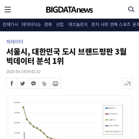
전체기사
데이터이슈
경제
산업
테크놀로지
정치·사회
연예·스포츠
문
빅데이터
서울시, 대한민국 도시 브랜드평판 3월
빅데이터 분석 1위
2025-03-24 09:02:32