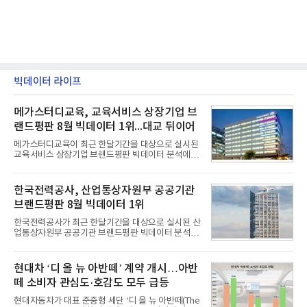
빅데이터 라이프
메가스터디교육, 교육서비스 상장기업 브
랜드평판 8월 빅데이터 1위...대교 뒤이어
메가스터디교육이 최근 한달기간을 대상으로 실시된
교육서비스 상장기업 브랜드평판 빅데이터 분석에서
1위를 차지했다. 대교와 디지털대상이 뒤를 이었다.7
일 한국기업평판연구소(소장 구창환)는 국내 교육서
비스 상장기업 브랜드를 대상으로 지난 7월 7일부터
한국전력공사, 산업통상자원부 공공기관
8월 7일까지 수집된 소비자 빅데이터 10,074,233건
브랜드평판 8월 빅데이터 1위
을 분석한 결과, 메가스터디교육이 브랜드평판지수
1,710,926을 기록하며 8월 1위에 올랐다고 밝혔다.
한국전력공사가 최근 한달기간을 대상으로 실시된 산
분석에 활용된 빅데이터는 지난 7월(9,491,206건) 대
업통상자원부 공공기관 브랜드평판 빅데이터 분석에
비 6.14% 증가한 수치로, 교육서비스 상장기업 브랜
서 1위를 차지했다. 한국가스공사와 한국수력원자력
드에 대한 소비자 관심이 확대됐다.연구소에 따르면 8
이 순으로 뒤를 이었다.7일 한국기업평판연구소(소장
월 교육서비스 상장기업 브랜드평판 순위는 메가스터
구창환)는 산업통상자원부 공공기관 41개 브랜드를
현대차 ‘디 올 뉴 아반떼’ 계약 개시…아반
디교육, 대교, 디지
대상으로 지난 7월 7일부터 8월 7일까지 수집된 소비
떼 소비자 관심도·호감도 모두 급등
자 빅데이터 91,102,549건을 분석한 결과, 한국전력
공사가 브랜드평판지수 10,670,633을 기록하며 8월
현대자동차가 대표 준중형 세단 ‘디 올 뉴 아반떼(The
1위에 올랐다고 밝혔다. 분석에 활용된 빅데이터는 지