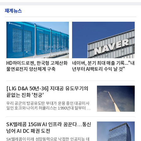
부터 30일까지 서울 원센티널 NH농협캐피탈타워 22
했다는게 회사측의 설명이다.실제 현장 시식 행사에
층에서 운영했다고 31일 밝혔다.이번 프로그램은 경
서도
재계뉴스
영지원부 홍보팀과 2026년 새로이(e)＊가 공동 주관
했으며, ▲팀장·부장(7.27), ▲계장·주임(7.28), ▲과
장·차장(7.29), ▲대리(7.30) 등 직급별로 총 4회에 걸
쳐 진행됐다.참고로 새로이(e)는 NH농협캐피탈 MZ
세대들로(과장~계장) 구성된 자율 참여조직으로, 조
직문화 혁신과 업무 효율성 향상을 위한 다양한 활동
을 추진하며,새로운 변화와 이로운 영향력을 조직전
반에 전파하는 역할
HD하이드로젠, 한국형 고체산화
네이버, 분기 최대 매출 기록..."내
물연료전지 양산체계 구축
년부터 AI팩토리 수익 날 것"
[LIG D&A 50년-36] 지대공 유도무기의
끝없는 진화 '천궁'
우리 공군의 방공유도탄 부대가 운용 중인 대공미사
일인 호크와 나이키 허큘리스는 1990년대 말부터 성
능 면에서 한계를 보이기 시작했다. 이에 따라 정부는
기존 미사일체계를 대체할 중고도 및 중거리 대공미
사일을 개발하기로 결정했다.처음 KM-SAM 사업으로
SK텔레콤 15GW AI 인프라 꿈꾼다…통신
불린 이 사업의 명칭은 호크(Iron Hawk, 철매)를 대체
넘어 AI DC 패권 도전
한다는 의미에서 ‘철매Ⅱ’ 로 정해졌다. 철매Ⅱ 개발
사업은 미사일체계 완성 후인 2011년 ‘천궁(天弓)’으
SK텔레콤이 미래 성장동력으로 낙점한 인공지능 데