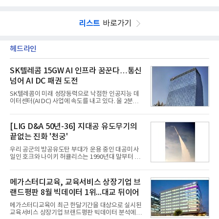
리스트
바로가기
헤드라인
SK텔레콤 15GW AI 인프라 꿈꾼다…통신
넘어 AI DC 패권 도전
SK텔레콤이 미래 성장동력으로 낙점한 인공지능 데
이터센터(AI DC) 사업에 속도를 내고 있다. 올 2분기
AI 데이터센터 매출이 90% 이상 급증한 데 이어, 오
는 2035년까지 총 15GW(기가와트) 규모의 AI DC를
구축하겠다는 대형 청사진을 제시하면서다. 이에 따
[LIG D&A 50년-36] 지대공 유도무기의
라 경쟁 구도 역시 이동통신사인 KT, LG유플러스를
끝없는 진화 '천궁'
넘어 네이버, 삼성SDS 등 IT 인프라 기업으로 확장되
고 있다.7일 SK텔레콤에 따르면 회사는 올해 2분기
우리 공군의 방공유도탄 부대가 운용 중인 대공미사
연결 기준 매출 4조 3591억원, 영업이익 5660억원을
일인 호크와 나이키 허큘리스는 1990년대 말부터 성
기록했다. 매출은 전년 동기 대비 0.5%, 영업이익은
능 면에서 한계를 보이기 시작했다. 이에 따라 정부는
67.3% 증가한 수치다. AI DC 사업의 성장에 더해 수
기존 미사일체계를 대체할 중고도 및 중거리 대공미
익성 중심 경영, 그리고 지난해 발생한 일회성 비용에
사일을 개발하기로 결정했다.처음 KM-SAM 사업으로
메가스터디교육, 교육서비스 상장기업 브
따른 기저효과가 실
불린 이 사업의 명칭은 호크(Iron Hawk, 철매)를 대체
랜드평판 8월 빅데이터 1위...대교 뒤이어
한다는 의미에서 ‘철매Ⅱ’ 로 정해졌다. 철매Ⅱ 개발
사업은 미사일체계 완성 후인 2011년 ‘천궁(天弓)’으
메가스터디교육이 최근 한달기간을 대상으로 실시된
로 다시 장비명이 바뀌었다. 17개 업체와 관련 기관이
교육서비스 상장기업 브랜드평판 빅데이터 분석에서
참여한 가운데 LIG 넥스원은 탐색 개발에서 체계개발