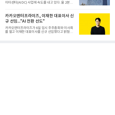
로 다시 장비명이 바뀌었다. 17개 업체와 관련 기관이
이터센터(AI DC) 사업에 속도를 내고 있다. 올 2분기
참여한 가운데 LIG 넥스원은 탐색 개발에서 체계개발
AI 데이터센터 매출이 90% 이상 급증한 데 이어, 오
완료까지 모든 과정에 참여했다. 1976년 호크 미사일
는 2035년까지 총 15GW(기가와트) 규모의 AI DC를
창정비 업체로 출발했던 회사가 호크 대체 유도무기
구축하겠다는 대형 청사진을 제시하면서다. 이에 따
카카오엔터프라이즈, 이재한 대표이사 신
인 천궁
라 경쟁 구도 역시 이동통신사인 KT, LG유플러스를
규 선임..."AI 전환 선도"
넘어 네이버, 삼성SDS 등 IT 인프라 기업으로 확장되
고 있다.7일 SK텔레콤에 따르면 회사는 올해 2분기
카카오엔터프라이즈가 6일 임시 주주총회와 이사회
연결 기준 매출 4조 3591억원, 영업이익 5660억원을
를 열고 이재한 대표이사를 신규 선임했다고 밝혔다.
기록했다. 매출은 전년 동기 대비 0.5%, 영업이익은
이 신임 대표는 기술에 대한 이해를 바탕으로 카카오
67.3% 증가한 수치다. AI DC 사업의 성장에 더해 수
엔터프라이즈에서 클라우드인프라·디지털전환(DX)
익성 중심 경영, 그리고 지난해 발생한 일회성 비용에
부문장과 사업부문장을 역임하며 전략 수립부터 사업
따른 기저효과가 실
화까지 전 과정을 이끌어왔다. 카카오엔터프라이즈
합류 전에는 카카오의 시스템엔지니어링 리더로서 카
카오톡 인프라 아키텍처 설계와 운영을 담당한 경험
도 있다.카카오엔터프라이즈는 인공지능(AI), 클라우
드, 검색 등 카카오가 축적해온 기술력과 서비스 운영
경험을 바탕으로 기업 고객을 대상으로 한 엔터프라
이즈 IT 사업을 전개하고 있다. 클라우드서비스제공자
(CSP) 사업을 비