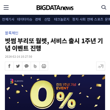
전체기사
데이터이슈
경제
산업
테크놀로지
정치·사회
연예·스포츠
문
블록체인
빗썸 부리또 월렛, 서비스 출시 1주년 기
념 이벤트 진행
2024-02-16 10:27:50