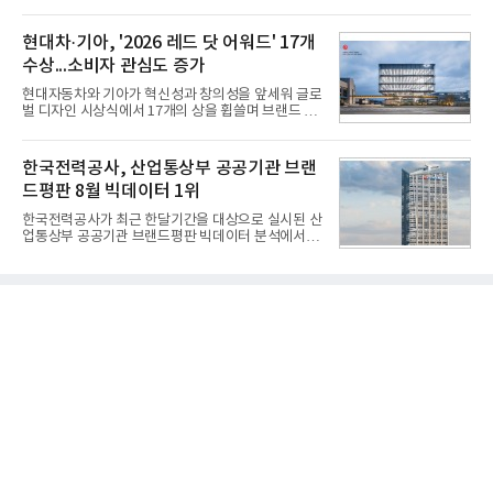
1위를 차지했다. 대교와 디지털대상이 뒤를 이었다.7
완료까지 모든 과정에 참여했다. 1976년 호크 미사일
일 한국기업평판연구소(소장 구창환)는 국내 교육서
창정비 업체로 출발했던 회사가 호크 대체 유도무기
비스 상장기업 브랜드를 대상으로 지난 7월 7일부터
현대차·기아, '2026 레드 닷 어워드' 17개
인 천궁
8월 7일까지 수집된 소비자 빅데이터 10,074,233건
수상...소비자 관심도 증가
을 분석한 결과, 메가스터디교육이 브랜드평판지수
1,710,926을 기록하며 8월 1위에 올랐다고 밝혔다.
현대자동차와 기아가 혁신성과 창의성을 앞세워 글로
분석에 활용된 빅데이터는 지난 7월(9,491,206건) 대
벌 디자인 시상식에서 17개의 상을 휩쓸며 브랜드 경
비 6.14% 증가한 수치로, 교육서비스 상장기업 브랜
쟁력을 다시 한번 입증했다.현대자동차·기아는 '2026
드에 대한 소비자 관심이 확대됐다.연구소에 따르면 8
레드 닷 어워드: 브랜드 & 커뮤니케이션 디자인 부문
월 교육서비스 상장기업 브랜드평판 순위는 메가스터
(Red Dot Design Award: Brand &
한국전력공사, 산업통상부 공공기관 브랜
디교육, 대교, 디지
Communication Design)'에서 최우수상 2개, 본상
드평판 8월 빅데이터 1위
15개를 수상했다고 7일 밝혔다.'레드 닷 어워드'는 독
일 iF, 미국 IDEA와 함께 세계 3대 디자인 시상식으로
한국전력공사가 최근 한달기간을 대상으로 실시된 산
손꼽히는 세계 최대 규모의 디자인 공모전이다. 독일
업통상부 공공기관 브랜드평판 빅데이터 분석에서 1
노르트라인 베스트팔렌 디자인센터(Design
위를 차지했다. 한국가스공사와 한국수력원자력이 순
Zentrum Nordrhein Westfalen)가 주관해 매년 ▲
으로 뒤를 이었다.7일 한국기업평판연구소(소장 구창
제품 디자인 ▲브랜드 & 커뮤니케이션 디자인 ▲디
환)는 산업통상부 공공기관 41개 브랜드를 대상으로
자인 콘셉트 각 부문에서 우수한
지난 7월 7일부터 8월 7일까지 수집된 소비자 빅데이
터 91,102,549건을 분석한 결과, 한국전력공사가 브
랜드평판지수 10,670,633을 기록하며 8월 1위에 올
랐다고 밝혔다. 분석에 활용된 빅데이터는 지난 7월
(88,893,823건) 대비 2.48% 증가한 수치다.연구소에
따르면 8월 산업통상부 공공기관 브랜드평판 30위 순
위는 한국전력공사, 한국가스공사, 한국수력원자력,
한국석유공사, 한전