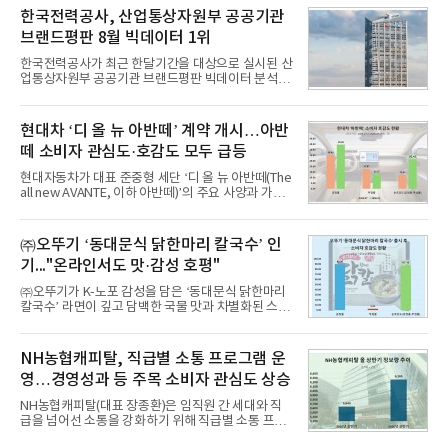
비스 상장기업 브랜드를 대상으로 지난 7월 7일부터
한국전력공사, 산업통상자원부 공공기관
8월 7일까지 수집된 소비자 빅데이터 10,074,233건
브랜드평판 8월 빅데이터 1위
을 분석한 결과, 메가스터디교육이 브랜드평판지수
1,710,926을 기록하며 8월 1위에 올랐다고 밝혔다.
한국전력공사가 최근 한달기간을 대상으로 실시된 산
분석에 활용된 빅데이터는 지난 7월(9,491,206건) 대
업통상자원부 공공기관 브랜드평판 빅데이터 분석에
비 6.14% 증가한 수치로, 교육서비스 상장기업 브랜
서 1위를 차지했다. 한국가스공사와 한국수력원자력
드에 대한 소비자 관심이 확대됐다.연구소에 따르면 8
이 순으로 뒤를 이었다.7일 한국기업평판연구소(소장
월 교육서비스 상장기업 브랜드평판 순위는 메가스터
구창환)는 산업통상자원부 공공기관 41개 브랜드를
현대차 ‘디 올 뉴 아반떼’ 계약 개시…아반
디교육, 대교, 디지
대상으로 지난 7월 7일부터 8월 7일까지 수집된 소비
떼 소비자 관심도·호감도 모두 급등
자 빅데이터 91,102,549건을 분석한 결과, 한국전력
공사가 브랜드평판지수 10,670,633을 기록하며 8월
현대자동차가 대표 준중형 세단 ‘디 올 뉴 아반떼(The
1위에 올랐다고 밝혔다. 분석에 활용된 빅데이터는 지
all new AVANTE, 이하 아반떼)’의 주요 사양과 가격
난 7월(88,893,823건) 대비 2.48% 증가한 수치다.연
을 공개하고 5일부터 계약을 시작한다고 밝혔다.아반
구소에 따르면 8월 산업통상자원부 공공기관 브랜드
떼는 6년 만에 선보이는 8세대 완전변경 모델로, ▲정
평판 30위 순위는 한국전력공사, 한국가스공사, 한국
교한 선과 면을 중심으로 완성한 파격적인 디자인 ▲
㈜오뚜기 ‘동대문식 닭한마리 칼국수’ 인
수력원자력, 한국석
과거 중형 세단 수준으로 확대된 차체 제원 ▲글로벌
기..."온라인서도 맛·감성 호평"
최고 수준의 안전성 ▲성능과 효율을 동시에 높인 주
행 완성도 ▲첨단 편의 및 디지털 사양 적용 등을 통해
㈜오뚜기가 K-노포 감성을 담은 ‘동대문식 닭한마리
글로벌 준중형 세단의 새로운 기준을 세웠다.아반떼
칼국수’ 라면이 깊고 담백한 국물 맛과 차별화된 스토
는 가솔린 2.0과 1.6 하이브리드 두 가지 파워트레인
리로 출시 초기부터 높은 인기를 얻고 있다고 4일 밝
과 모던, 프리미엄, 인스퍼레이션 세 가지 트림으로
혔다.‘동대문식 닭한마리 칼국수’는 예상을 뛰어넘는
운영된다.◆ 디자인·공간·안전·성능 전반에서 차급을
소비자 호응에 힘입어 지난 7월 13일 첫 선을 보인 지
NH농협캐피탈, 직급별 소통 프로그램 운
넘
단 18일 만에 누적 판매량 50만 개를 돌파하는 성과를
영…경영성과 등 주목 소비자 관심도 상승
거두었다.이번 신제품은 개발진이 전국의 닭한마리
전문점을 직접 찾아 다니며 최적의 육수 비율을 완성
NH농협캐피탈(대표 장종환)은 임직원 간 세대와 직
했다. 자극적이지 않으면서도 깊은 닭육수에 마늘의
급을 넘어선 소통을 강화하기 위해 직급별 소통 프로
개운한 풍미를 더했으며, 국물이 잘 배어들면서도 쫄
그램'너하(NH)고, 나하(NH)고, NH GO!'를 지난 27일
깃한 식감이 살아있는 칼국수 면발을 정교하게 구현