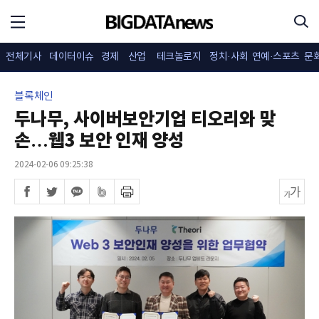
전체기사
데이터이슈
경제
산업
테크놀로지
정치·사회
연예·스포츠
문
블록체인
두나무, 사이버보안기업 티오리와 맞
손…웹3 보안 인재 양성
2024-02-06 09:25:38