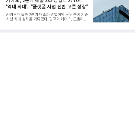
카카오, 2분기 매출 2조·영업익 2770억
김승연, 이재현, 강호동, 김범수, 양종
의 제약을 해소하고자 노력했다. 이러한 LIG넥스원의
'역대 최대'..."플랫폼 사업 전반 고른 성장"
신기술 개발 성과가 집약된 무기체계가 바로 휴대용
지대공 유도무기 ‘신궁’이다.신궁은 이미 2009년 수
카카오가 올해 2분기 매출과 영업이익 모두 분기 기준
출을 위한 개량형 멀티런처 개발을 완료함으로써 기
사상 최대 실적을 기록했다. 광고와 커머스, 모빌리
능 다양화와 계열화 가능성을 선보인 바 있었다. 이번
티, 페이 등 플랫폼 사업이 고르게 성장하며 실적을 견
엔 기존 K-30 30mm 대공포 비호 체계에 신궁을 장착
인했다.카카오는 6일 연결 기준 올해 2분기 매출 2조
하는 개량사업, 일명 ‘비호복합’ 프로젝트가 2009년
985억원, 영업이익 2770억원을 기록했다고 밝혔다.
부터 진행됐
전년 동기 대비 매출은 9%, 영업이익은 36% 늘어난
수치다. 전년 동기 실적과 증가율은 카카오게임즈와
카카오헬스케어 관련 손익을 중단영업손익으로 반영
한 기준으로 산출됐다. 지난해 2분기 매출은 1조9175
억원, 영업이익은 2039억원이었다.플랫폼 부문 매출
은 1조2303억원으로 전년 동기 대비 17% 증가했다.
카카오톡 내 광고와 커머스 사업을 아우르는 톡비즈
매출은 6432억원