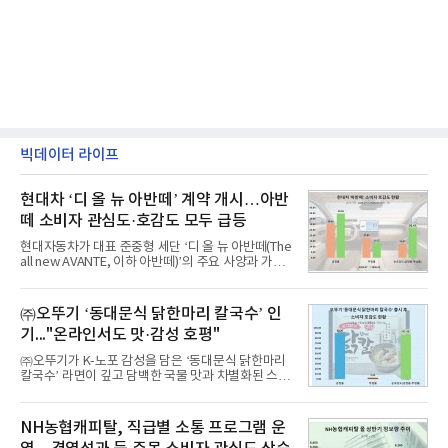
빅데이터 라이프
현대차 ‘디 올 뉴 아반떼’ 계약 개시…아반
떼 소비자 관심도·호감도 모두 급등
현대자동차가 대표 준중형 세단 ‘디 올 뉴 아반떼(The
all new AVANTE, 이하 아반떼)’의 주요 사양과 가격
을 공개하고 5일부터 계약을 시작한다고 밝혔다.아반
떼는 6년 만에 선보이는 8세대 완전변경 모델로, ▲정
교한 선과 면을 중심으로 완성한 파격적인 디자인 ▲
㈜오뚜기 ‘동대문식 닭한마리 칼국수’ 인
과거 중형 세단 수준으로 확대된 차체 제원 ▲글로벌
기..."온라인서도 맛·감성 호평"
최고 수준의 안전성 ▲성능과 효율을 동시에 높인 주
행 완성도 ▲첨단 편의 및 디지털 사양 적용 등을 통해
㈜오뚜기가 K-노포 감성을 담은 ‘동대문식 닭한마리
글로벌 준중형 세단의 새로운 기준을 세웠다.아반떼
칼국수’ 라면이 깊고 담백한 국물 맛과 차별화된 스토
는 가솔린 2.0과 1.6 하이브리드 두 가지 파워트레인
리로 출시 초기부터 높은 인기를 얻고 있다고 4일 밝
과 모던, 프리미엄, 인스퍼레이션 세 가지 트림으로
혔다.‘동대문식 닭한마리 칼국수’는 예상을 뛰어넘는
운영된다.◆ 디자인·공간·안전·성능 전반에서 차급을
소비자 호응에 힘입어 지난 7월 13일 첫 선을 보인 지
NH농협캐피탈, 직급별 소통 프로그램 운
넘
단 18일 만에 누적 판매량 50만 개를 돌파하는 성과를