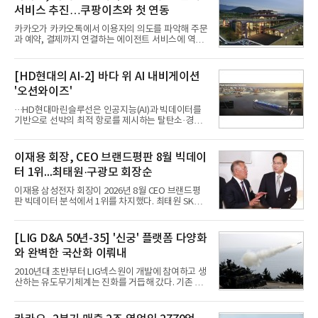
서비스 추진…쿠팡이츠와 첫 연동
카카오가 카카오톡에서 이용자의 의도를 파악해 주문
과 예약, 결제까지 연결하는 에이전트 서비스에 역량
을 집중한다. 음식 배달을 시작으로 커머스와 예약, 여
행 등으로 적용 범위를 넓혀 AI를 새로운 톡비즈 성장
축으로 만들겠다는 구상이다.정신아 카카오 대표는 6
[HD현대의 AI-2] 바다 위 AI 내비게이션
일 열린 2분기 실적 발표 컨퍼런스콜에서 "AI는 톡비
'오션와이즈'
즈 성장 재점화의 핵심이자 주요 매출원으로 자리 잡
을 것"이라며 이같은 AI 사업 전략을 공개했다. 카카
···HD현대마린슬루선은 인공지능(AI)과 빅데이터를
오는 이날 함께 발표한 2분기 연결 매출이 전년 동기
기반으로 선박의 최적 항로를 제시하는 탈탄소·경제
대비 9% 증가한 2조985억원, 영업이익은 36% 늘어
운항 솔루션 ‘오션와이즈’를 운영하고 있다. 별도의
난 2770억원이라고 밝혔다. 매출과 영업이익 모두 분
장비 설치 없이 일고리즘 만으로 선박의 탄소 배출량
기 기준 역대 최대치다. 카카오는 플랫폼 부문 매출이
을 모니터링 및 예측하며, 연료 소비를 최소화하는 운
이재용 회장, CEO 브랜드평판 8월 빅데이
17% 증가하
항 가이드라인을 제공한다.오션와이즈의 핵심 기능은
터 1위...최태원·구광모 회장순
CI(탄소집약도지수) 실시간 관리 예측, 시 기반 최적
항로 추천, 선단 관리 등이다. HD현대오일뱅크와의
이재용 삼성전자 회장이 2026년 8월 CEO 브랜드평
실증에서는 총 13개 구간, 10만6000km 항해를 통해
판 빅데이터 분석에서 1위를 차지했다. 최태원 SK그
평균 5.3%의 연료 질감 효과를 입증했다. 이는 연간 1
룹 회장과 구광모 LG그룹 회장이 뒤를 이었다.6일 한
만t의 연료를 사용하는 선박 1척 기준 약 3억5000만
국기업평판연구소(소장 구창환)는 빅데이터뉴스와
원의 비용 절감에 해당한다.주목할 점은 오션와이즈
함께 60명의 CEO 브랜드를 대상으로 2026년 7월 6
[LIG D&A 50년-35] '신궁' 플랫폼 다양화
의 핵심
일부터 8월 6일까지 수집된 소비자 빅데이터
와 완벽한 국산화 이뤄내
7,395,735건을 분석한 결과, 삼성 이재용 회장이 브
랜드평판지수 1,984,715를 기록하며 8월 1위에 올랐
2010년대 초반부터 LIG넥스원이 개발에 참여하고 생
다고 밝혔다. 분석에 활용된 빅데이터는 지난 7월
산하는 유도무기체계는 진화를 거듭해 갔다. 기존 무
(14,233,797건) 대비 48.04% 감소한 수치다.8월
기체계에 기반한 새로운 기능이 추가되기도 하고, 활
CEO 브랜드평판 30위 순위는 이재용, 최태원, 정의
용도가 떨어지는 재래식 무기를 새롭게 활용하는 방
선, 구광모, 신동빈, 박현주, 이해진, 정원주, 함영주,
안이 강구됐다. 또 핵심 구성품 국산화를 통해 수출상