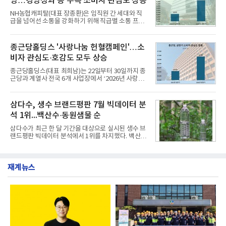
영…경영성과 등 주목 소비자 관심도 상승
거두었다.이번 신제품은 개발진이 전국의 닭한마리
전문점을 직접 찾아 다니며 최적의 육수 비율을 완성
NH농협캐피탈(대표 장종환)은 임직원 간 세대와 직
했다. 자극적이지 않으면서도 깊은 닭육수에 마늘의
급을 넘어선 소통을 강화하기 위해 직급별 소통 프로
개운한 풍미를 더했으며, 국물이 잘 배어들면서도 쫄
그램'너하(NH)고, 나하(NH)고, NH GO!'를 지난 27일
깃한 식감이 살아있는 칼국수 면발을 정교하게 구현
부터 30일까지 서울 원센티널 NH농협캐피탈타워 22
했다는게 회사측의 설명이다.실제 현장 시식 행사에
층에서 운영했다고 31일 밝혔다.이번 프로그램은 경
종근당홀딩스 '사랑나눔 헌혈캠페인'…소
서도
영지원부 홍보팀과 2026년 새로이(e)＊가 공동 주관
비자 관심도·호감도 모두 상승
했으며, ▲팀장·부장(7.27), ▲계장·주임(7.28), ▲과
장·차장(7.29), ▲대리(7.30) 등 직급별로 총 4회에 걸
종근당홀딩스(대표 최희남)는 22일부터 30일까지 종
쳐 진행됐다.참고로 새로이(e)는 NH농협캐피탈 MZ
근당과 계열사 전국 6개 사업장에서 ‘2026년 사랑나
세대들로(과장~계장) 구성된 자율 참여조직으로, 조
눔 헌혈캠페인’을 실시했다고 31일 밝혔다.이번 캠페
직문화 혁신과 업무 효율성 향상을 위한 다양한 활동
인은 장마와 폭염, 여름휴가 등으로 헌혈 참여가 줄어
을 추진하며,새로운 변화와 이로운 영향력을 조직전
드는 시기에 안정적 혈액 수급에 기여하고 생명나눔
삼다수, 생수 브랜드평판 7월 빅데이터 분
반에 전파하는 역할
문화를 확산하기 위해 마련됐다.캠페인은 종근당 천
석 1위...백산수·동원샘물 순
안공장을 시작으로 ▲효종연구소 ▲종근당바이오 안
산공장 ▲경보제약 아산본사 ▲종근당건강 당진공장
삼다수가 최근 한 달 기간을 대상으로 실시된 생수 브
▲종근당 본사 등 전국 6개 사업장에서 릴레이 방식
랜드평판 빅데이터 분석에서 1위를 차지했다. 백산수
으로 이어졌다.캠페인 기간에는 임직원의 참여를 독
와 동원샘물이 뒤를 이었다.31일 한국기업평판연구
려하기 위해 헌혈 퀴즈와 행운 복권 등 다양한 이벤트
소(소장 구창환)는 국내 소비자들에게 사랑받는 21개
도 진행했다.종근당홀딩스는 임직원들이 기부한 헌혈
생수 브랜드를 대상으로 지난 6월 30일부터 7월 31일
증을 한국백혈병
재계뉴스
까지 수집된 소비자 빅데이터 3,702,555건을 분석한
결과, 삼다수가 브랜드평판지수 1,594,583을 기록하
며 7월 1위에 올랐다고 밝혔다. 분석에 활용된 빅데이
터는 지난 4월(3,435,836건) 대비 7.76% 증가한 수
치다.연구소에 따르면 7월 생수 브랜드평판 순위는 삼
다수, 백산수, 동원샘물, 스파클, 아이시스, 에비앙,
몽베스트, 크리스탈, 풀무원샘물, 평창수, 지리산수,
진로 석수,