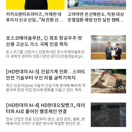
카카오엔터프라이즈, 이재한 대
고려아연 온산제련소, 직원 대상
표이사 신규 선임..."AI 전환 선
온열질환 예방 안전 실천 캠페인
도"
실시
포스코에어솔루션, 亞 최초 항공우주·방
산용 고순도 가스 국제 인증 획득
포스코그룹 산업가스 전문회사인 포스코에어솔루션
이 세계적 권위의 인증기관인 로이드인증원(LRQA)
으로부터 아시아 지역 최초로 항공우주 및 방산용 고
순도 희귀가스 제조 분야 국제공인 인증인 ‘항공우주·
방산 품질경영시스템(AS9100D)’을 획득했다.포스코
[HD현대의 AI-5] 건설기계 진화…스마트
에어솔루션은 6일 서울 포스코센터에서 김대연 포스
안전 기술부터 무인 자율 굴착기까지
코에어솔루션 대표, 이일형 로이드인증원(LRQA) 한
국지사 대표 등이 참석한 가운데 ‘항공우주·방산 품질
최근 인공지능(AI) 기술이 건설기계 분야에 빠르게 적
경영시스템(AS9100D)’ 인증수여식을 가졌다고 밝혔
용되며 현장 작업 방식에 변화를 이끌고 있다. 특히 무
다.포스코에어솔루션이 획득한 AS9100D는 국제 품
인 자율화 기술은 작업 효율을 획기적으로 높이며 스
질경영시스템 표준(ISO 9001)을 기반으로 항공우주
마트 건설 현장 구현을 앞당기고 있다.HD현대사이트
및 방위산업의 엄격한 특수 요구사항을 반영한 글로
솔루션은 최근 스위스 건설 현장에서 무인 자율 굴착
[HD현대의 AI-4] HD현대오일뱅크, 데이
벌 표준이다. 특히 미세
기를 투입했다. 실제 공사를 진행한 것은 처음으로, 건
터와 AI로 흩어진 밸류체인 연결
설장비 자율화 기술의 새로운 이정표를 제시했다.이
번에 투입된 무인 자율 굴착기는 유럽 대형 건설그룹
정유 산업은 원료 도입부터 생산, 공정 운전, 물류, 판
키바그(KIBAG)의 스위스 투겐 지역 건설 프로젝트에
매에 이르기까지 수많은 변수와 복잡한 판단이 맞물
서 깊이 3m, 폭 12m, 길이 1km 규모의 토목 공사를
리는 구조를 갖고 있다. 작은 변화 하나가 전체 수익성
수행할 예정이다. 해당 장비에는 HD건설기계의 22t