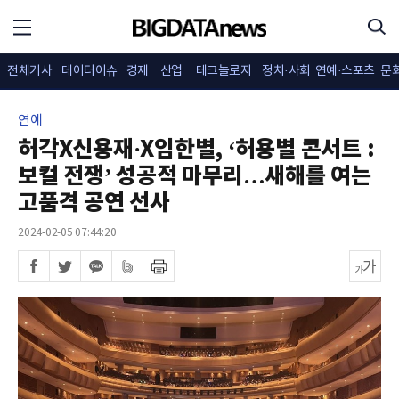
전체기사
데이터이슈
경제
산업
테크놀로지
정치·사회
연예·스포츠
문
연예
허각X신용재·X임한별, ‘허용별 콘서트 :
보컬 전쟁’ 성공적 마무리…새해를 여는
고품격 공연 선사
2024-02-05 07:44:20