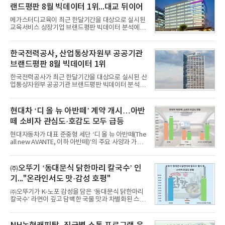
랜드평판 8월 빅데이터 1위...대교 뒤이어
메가스터디교육이 최근 한달기간을 대상으로 실시된
교육서비스 상장기업 브랜드평판 빅데이터 분석에서
1위를 차지했다. 대교와 디지털대상이 뒤를 이었다.7
일 한국기업평판연구소(소장 구창환)는 국내 교육서
비스 상장기업 브랜드를 대상으로 지난 7월 7일부터
한국전력공사, 산업통상자원부 공공기관
8월 7일까지 수집된 소비자 빅데이터 10,074,233건
브랜드평판 8월 빅데이터 1위
을 분석한 결과, 메가스터디교육이 브랜드평판지수
1,710,926을 기록하며 8월 1위에 올랐다고 밝혔다.
한국전력공사가 최근 한달기간을 대상으로 실시된 산
분석에 활용된 빅데이터는 지난 7월(9,491,206건) 대
업통상자원부 공공기관 브랜드평판 빅데이터 분석에
비 6.14% 증가한 수치로, 교육서비스 상장기업 브랜
서 1위를 차지했다. 한국가스공사와 한국수력원자력
드에 대한 소비자 관심이 확대됐다.연구소에 따르면 8
이 순으로 뒤를 이었다.7일 한국기업평판연구소(소장
월 교육서비스 상장기업 브랜드평판 순위는 메가스터
구창환)는 산업통상자원부 공공기관 41개 브랜드를
현대차 ‘디 올 뉴 아반떼’ 계약 개시…아반
디교육, 대교, 디지
대상으로 지난 7월 7일부터 8월 7일까지 수집된 소비
떼 소비자 관심도·호감도 모두 급등
자 빅데이터 91,102,549건을 분석한 결과, 한국전력
공사가 브랜드평판지수 10,670,633을 기록하며 8월
현대자동차가 대표 준중형 세단 ‘디 올 뉴 아반떼(The
1위에 올랐다고 밝혔다. 분석에 활용된 빅데이터는 지
all new AVANTE, 이하 아반떼)’의 주요 사양과 가격
난 7월(88,893,823건) 대비 2.48% 증가한 수치다.연
을 공개하고 5일부터 계약을 시작한다고 밝혔다.아반
구소에 따르면 8월 산업통상자원부 공공기관 브랜드
떼는 6년 만에 선보이는 8세대 완전변경 모델로, ▲정
평판 30위 순위는 한국전력공사, 한국가스공사, 한국
교한 선과 면을 중심으로 완성한 파격적인 디자인 ▲
㈜오뚜기 ‘동대문식 닭한마리 칼국수’ 인
수력원자력, 한국석
과거 중형 세단 수준으로 확대된 차체 제원 ▲글로벌
기..."온라인서도 맛·감성 호평"
최고 수준의 안전성 ▲성능과 효율을 동시에 높인 주
행 완성도 ▲첨단 편의 및 디지털 사양 적용 등을 통해
㈜오뚜기가 K-노포 감성을 담은 ‘동대문식 닭한마리
글로벌 준중형 세단의 새로운 기준을 세웠다.아반떼
칼국수’ 라면이 깊고 담백한 국물 맛과 차별화된 스토
는 가솔린 2.0과 1.6 하이브리드 두 가지 파워트레인
리로 출시 초기부터 높은 인기를 얻고 있다고 4일 밝
과 모던, 프리미엄, 인스퍼레이션 세 가지 트림으로
혔다.‘동대문식 닭한마리 칼국수’는 예상을 뛰어넘는
운영된다.◆ 디자인·공간·안전·성능 전반에서 차급을
소비자 호응에 힘입어 지난 7월 13일 첫 선을 보인 지