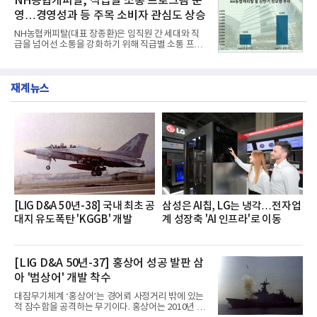
NH농협캐피탈, 직급별 소통 프로그램 운
넘
단 18일 만에 누적 판매량 50만 개를 돌파하는 성과를
영…경영성과 등 주목 소비자 관심도 상승
거두었다.이번 신제품은 개발진이 전국의 닭한마리
전문점을 직접 찾아 다니며 최적의 육수 비율을 완성
NH농협캐피탈(대표 장종환)은 임직원 간 세대와 직
했다. 자극적이지 않으면서도 깊은 닭육수에 마늘의
급을 넘어선 소통을 강화하기 위해 직급별 소통 프로
개운한 풍미를 더했으며, 국물이 잘 배어들면서도 쫄
그램'너하(NH)고, 나하(NH)고, NH GO!'를 지난 27일
깃한 식감이 살아있는 칼국수 면발을 정교하게 구현
부터 30일까지 서울 원센티널 NH농협캐피탈타워 22
했다는게 회사측의 설명이다.실제 현장 시식 행사에
층에서 운영했다고 31일 밝혔다.이번 프로그램은 경
서도
재계뉴스
영지원부 홍보팀과 2026년 새로이(e)＊가 공동 주관
했으며, ▲팀장·부장(7.27), ▲계장·주임(7.28), ▲과
장·차장(7.29), ▲대리(7.30) 등 직급별로 총 4회에 걸
쳐 진행됐다.참고로 새로이(e)는 NH농협캐피탈 MZ
세대들로(과장~계장) 구성된 자율 참여조직으로, 조
직문화 혁신과 업무 효율성 향상을 위한 다양한 활동
을 추진하며,새로운 변화와 이로운 영향력을 조직전
반에 전파하는 역할
[LIG D&A 50년-38] 국내 최초 공
삼성은 AI칩, LG는 냉각…전자업
대지 유도폭탄 'KGGB' 개발
계 성장축 'AI 인프라'로 이동
[LIG D&A 50년-37] 홍상어 성공 발판 삼
아 '범상어' 개발 착수
대잠무기체계 ‘홍상어’는 경어뢰 사정거리 밖에 있는
적 잠수함을 공격하는 무기이다. 홍상어는 2010년 넥