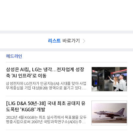
리스트
바로가기
헤드라인
삼성은 AI칩, LG는 냉각…전자업계 성장
축 'AI 인프라'로 이동
삼성전자와 LG전자가 인공지능(AI) 시대를 맞아 사업
무게중심을 기업 대상(B2B) 영역으로 옮기고 있다.
TV와 생활가전 등 전통적인 소비자 시장이 성숙기에
접어든 가운데 삼성전자는 AI 반도체를 중심으로 데
이터센터 생태계 공략을 강화하고 LG전자는 냉각솔
[LIG D&A 50년-38] 국내 최초 공대지 유
루션·전장·로봇 등 기업용 솔루션 사업 확대에 속도를
도폭탄 'KGGB' 개발
내고 있다.9일 업계에 따르면 LG전자는 2분기 생활가
전과 프리미엄 제품 경쟁력에 더해 B2B 사업 확대 효
2012년 4월 KGGB는 최초 실사격에서 목표물을 모두
과로 수익성을 방어한 반면 삼성전자는 디바이스경험
명중시킴으로써 2007년 국방과학연구소(ADD) 주관
(DX) 부문의 TV·생활가전 수익성이 악화됐다. 대신 삼
으로 시작된 KGGB 개발사업에 LIG넥스원은 시제업
성은 AI 메모리 등 반도체 사업을 중심으로 새로운 성
체로 참여했다. 체계개발에는 총 400여억 원의 개발
장 동력을 확보하는 데 집중하고 있다.LG전자는 B2B