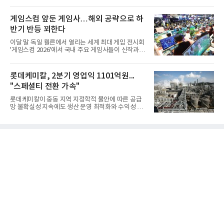
스원퓨처 시절 진해하우스에서 최초 생산돼 전력화가
이뤄졌다. 이후 2012년 한국형 구축함(KDX-1) 이상
의 함정에 실전 배치됐다.그해 7월 해군은 동해상에서
게임스컴 앞둔 게임사…해외 공략으로 하
성능 검증을 위해 홍상어 시험발사를 실시했다. 이때
반기 반등 꾀한다
홍상어가 목표 지점에서 입수한 후 표적을 타격하지
못하고 물속에서 멈춰버리는 예상 밖의 일이 벌어졌
이달 말 독일 쾰른에서 열리는 세계 최대 게임 전시회
다. 2차 품질확인 사격 시험에서도 만족스러운 결과를
'게임스컴 2026'에서 국내 주요 게임사들이 신작과 글
얻지 못했다. 완벽한 신뢰성 확보를 위해 LIG넥스원은
로벌 전략을 공개한다. 상반기 게임사들의 실적이 업
국방과학연구소(ADD) 테스크포스(TF)와 합심해 본
체별로 엇갈린 가운데 하반기 신작 흥행과 해외 시장
격적인 개선 작업에 착수했다.홍상어 유도탄의 모든
성과가 실적을 좌우할 핵심 변수로 떠오르고 있다.8일
롯데케미칼, 2분기 영업익 1101억원...
분야를
업계에 따르면 올해 상반기 게임업계는 기업별 성적
"스페셜티 전환 가속"
표가 크게 갈렸다. 대표적으로 크래프톤은 'PUBG: 배
틀그라운드'의 안정적인 성장에 힘입어 상반기 연결
롯데케미칼이 중동 지역 지정학적 불안에 따른 공급
기준 매출 2조6616억원, 영업이익 9725억원으로 역
망 불확실성 지속에도 생산 운영 최적화와 수익성 중
대 최대 실적을 기록했다. 엔씨도 올해 출시한 '아이온
심의 사업 운영을 통해 전분기에 이어 흑자 기조를 이
2' 등에 힘입어 호실적을 거둘 것으로 전망된다.반면
어갔다.롯데케미칼이 2026년 2분기 연결 기준 매출
넷마블은 2분기 매출이 증가했지만 영업이익은 전년
액 5조6864억원, 영업이익 1101억원을 기록했다고 7
동기 대
일 밝혔다. 사업별로는 기초화학 부문(롯데케미칼 기
초소재사업·LC타이탄·LC USA·롯데대산석화)이 매
출 3조9403억원, 영업이익 23억원을 기록했다. 정기
보수 영향과 원료 가격 변동에 따른 래깅 효과로 전분
기 대비 수익성은 둔화됐지만 흑자 전환 흐름을 유지
했다.첨단소재 부문은 매출 1조1551억원, 영업이익
1325억원을 기록했다. 주요 제품의 스프레드 확대와
우호적인 환율 효과