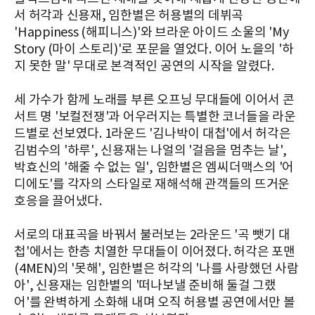
서 허각과 신용재, 임한별은 허용별의 데뷔곡
'Happiness (해피니스)'와 브라운 아이드 소울의 'My
Story (마이 스토리)'로 포문을 열었다. 이어 노을의 '하
지 못한 말' 무대로 본격적인 공연의 시작을 알렸다.
세 가수가 함께 노래를 부른 오프닝 무대들에 이어서 콘
서트 명 '보컬전쟁'과 어우러지는 특별한 코너들을 라운
드별로 선보였다. 1라운드 '김나박이 대첩'에서 허각은
김범수의 '하루', 신용재는 나얼의 '걸음을 멈추는 날',
박효신의 '해줄 수 없는 일', 임한별은 엠씨더맥스의 '어
디에도'를 각자의 스타일로 재해석해 관객들의 뜨거운
호응을 끌어냈다.
서로의 대표곡을 바꿔서 불러보는 2라운드 '곡 뺏기 대
첩'에서는 한층 치열한 무대들이 이어졌다. 허각은 포맨
(4MEN)의 '못해', 임한별은 허각의 '나를 사랑했던 사람
아', 신용재는 임한별의 '떠나보낼 준비해 둘걸 그랬
어'를 완벽하게 소화해 내며 오직 허용별 공연에서만 볼