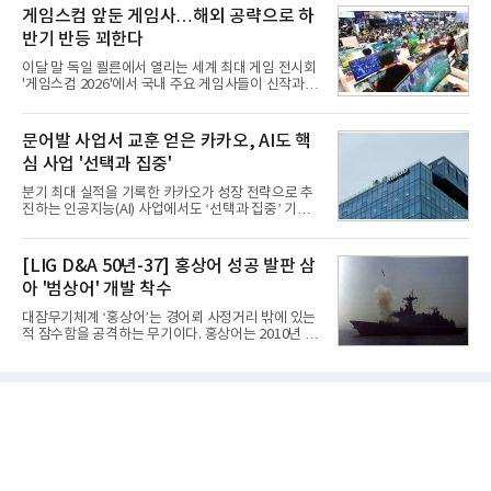
비와 62개월의 기간이 소요됐다. 한국형 GPS 유도폭
게임스컴 앞둔 게임사…해외 공략으로 하
사업 확대
탄 KGGB(Korea GPS Guided Bomb)는 국내 최초
반기 반등 꾀한다
의 공대지 유도폭탄으로 2012년에 최종 전투용 적합
판정을 받았다.우리 공군이 운용하는 모든 전투기에
이달 말 독일 쾰른에서 열리는 세계 최대 게임 전시회
탑재할 수 있는 KGGB는 일반목적폭탄(General
'게임스컴 2026'에서 국내 주요 게임사들이 신작과 글
Purpose Bomb)에 장착하여 운용토록 개발됐다.이
로벌 전략을 공개한다. 상반기 게임사들의 실적이 업
는 현재 군에서 보유하고 있는 상당량의 일반목적폭
체별로 엇갈린 가운데 하반기 신작 흥행과 해외 시장
탄을 활용하기 위한 취지였다.항공기에 장착된 KGGB
성과가 실적을 좌우할 핵심 변수로 떠오르고 있다.8일
문어발 사업서 교훈 얻은 카카오, AI도 핵
는 조종사가 휴대하는 명령통신장치(PDU, P
업계에 따르면 올해 상반기 게임업계는 기업별 성적
심 사업 '선택과 집중'
표가 크게 갈렸다. 대표적으로 크래프톤은 'PUBG: 배
틀그라운드'의 안정적인 성장에 힘입어 상반기 연결
분기 최대 실적을 기록한 카카오가 성장 전략으로 추
기준 매출 2조6616억원, 영업이익 9725억원으로 역
진하는 인공지능(AI) 사업에서도 ‘선택과 집중’ 기조
대 최대 실적을 기록했다. 엔씨도 올해 출시한 '아이온
를 강화하고 있다. 경쟁사들이 AI 데이터센터 등 인프
2' 등에 힘입어 호실적을 거둘 것으로 전망된다.반면
라 투자에 나서는 것과 달리, 카카오는 ‘카카오톡’이
넷마블은 2분기 매출이 증가했지만 영업이익은 전년
라는 플랫폼 경쟁력을 활용한 AI 에이전트 서비스에
[LIG D&A 50년-37] 홍상어 성공 발판 삼
동기 대
집중하는 전략이다. 과거 무리한 사업 확장 과정에서
아 '범상어' 개발 착수
겪었던 시행착오를 되풀이하지 않고 핵심 역량에 집
중하겠다는 취지로 풀이된다.7일 업계에 따르면 카카
대잠무기체계 ‘홍상어’는 경어뢰 사정거리 밖에 있는
오는 올해 2분기 연결 기준 매출 2조985억원, 영업이
적 잠수함을 공격하는 무기이다. 홍상어는 2010년 넥
익 2770억원을 기록했다. 전년 동기 대비 매출과 영업
스원퓨처 시절 진해하우스에서 최초 생산돼 전력화가
이익은 각각 9%, 36% 증가해 모두 분기 기준 역대
이뤄졌다. 이후 2012년 한국형 구축함(KDX-1) 이상
최대치다. 상반기 기준 매출은 4조405억원, 영업이익
의 함정에 실전 배치됐다.그해 7월 해군은 동해상에서
은 4884억
성능 검증을 위해 홍상어 시험발사를 실시했다. 이때
홍상어가 목표 지점에서 입수한 후 표적을 타격하지
못하고 물속에서 멈춰버리는 예상 밖의 일이 벌어졌
다. 2차 품질확인 사격 시험에서도 만족스러운 결과를
얻지 못했다. 완벽한 신뢰성 확보를 위해 LIG넥스원은
국방과학연구소(ADD) 테스크포스(TF)와 합심해 본