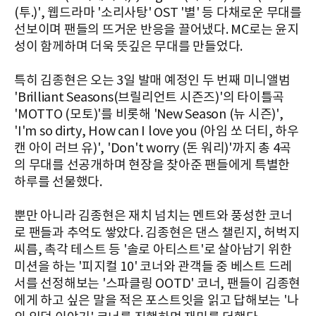
(투.)', 웹드라마 '소리사탕' OST '별' 등 다채로운 무대를
선보이며 팬들의 뜨거운 반응을 끌어냈다. MC로는 윤지
성이 함께하며 더욱 뜻깊은 무대를 만들었다.
특히 김종현은 오는 3일 발매 예정인 두 번째 미니앨범
'Brilliant Seasons(브릴리언트 시즌즈)'의 타이틀곡
'MOTTO (모토)'를 비롯해 'New Season (뉴 시즌)',
'I'm so dirty, How can I love you (아임 쏘 더티, 하우
캔 아이 러브 유)', 'Don't worry (돈 워리)'까지 총 4곡
의 무대를 선공개하며 현장을 찾아준 팬들에게 특별한
하루를 선물했다.
뿐만 아니라 김종현은 재치 넘치는 멘트와 풍성한 코너
로 팬들과 추억도 쌓았다. 김종현은 댄스 챌린지, 허벅지
씨름, 촉각 테스트 등 '솔로 아티스트'로 살아남기 위한
미션을 하는 '피지컬 10' 코너와 관객들 중 베스트 드레
서를 선정해보는 '스파클링 OOTD' 코너, 팬들이 김종현
에게 하고 싶은 말을 적은 포스트잇을 읽고 답해보는 '나