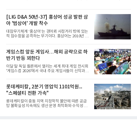
[LIG D&A 50년-37] 홍상어 성공 발판 삼
아 '범상어' 개발 착수
대잠무기체계 ‘홍상어’는 경어뢰 사정거리 밖에 있는
적 잠수함을 공격하는 무기이다. 홍상어는 2010년 넥
스원퓨처 시절 진해하우스에서 최초 생산돼 전력화가
이뤄졌다. 이후 2012년 한국형 구축함(KDX-1) 이상
의 함정에 실전 배치됐다.그해 7월 해군은 동해상에서
게임스컴 앞둔 게임사…해외 공략으로 하
성능 검증을 위해 홍상어 시험발사를 실시했다. 이때
반기 반등 꾀한다
홍상어가 목표 지점에서 입수한 후 표적을 타격하지
못하고 물속에서 멈춰버리는 예상 밖의 일이 벌어졌
이달 말 독일 쾰른에서 열리는 세계 최대 게임 전시회
다. 2차 품질확인 사격 시험에서도 만족스러운 결과를
'게임스컴 2026'에서 국내 주요 게임사들이 신작과 글
얻지 못했다. 완벽한 신뢰성 확보를 위해 LIG넥스원은
로벌 전략을 공개한다. 상반기 게임사들의 실적이 업
국방과학연구소(ADD) 테스크포스(TF)와 합심해 본
체별로 엇갈린 가운데 하반기 신작 흥행과 해외 시장
격적인 개선 작업에 착수했다.홍상어 유도탄의 모든
성과가 실적을 좌우할 핵심 변수로 떠오르고 있다.8일
롯데케미칼, 2분기 영업익 1101억원...
분야를
업계에 따르면 올해 상반기 게임업계는 기업별 성적
"스페셜티 전환 가속"
표가 크게 갈렸다. 대표적으로 크래프톤은 'PUBG: 배
틀그라운드'의 안정적인 성장에 힘입어 상반기 연결
롯데케미칼이 중동 지역 지정학적 불안에 따른 공급
기준 매출 2조6616억원, 영업이익 9725억원으로 역
망 불확실성 지속에도 생산 운영 최적화와 수익성 중
대 최대 실적을 기록했다. 엔씨도 올해 출시한 '아이온
심의 사업 운영을 통해 전분기에 이어 흑자 기조를 이
2' 등에 힘입어 호실적을 거둘 것으로 전망된다.반면
어갔다.롯데케미칼이 2026년 2분기 연결 기준 매출
넷마블은 2분기 매출이 증가했지만 영업이익은 전년
액 5조6864억원, 영업이익 1101억원을 기록했다고 7
동기 대
일 밝혔다. 사업별로는 기초화학 부문(롯데케미칼 기
초소재사업·LC타이탄·LC USA·롯데대산석화)이 매
출 3조9403억원, 영업이익 23억원을 기록했다. 정기