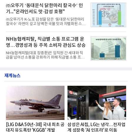
평판 30위 순위는 한국전력공사, 한국가스공사, 한국
교한 선과 면을 중심으로 완성한 파격적인 디자인 ▲
㈜오뚜기 ‘동대문식 닭한마리 칼국수’ 인
수력원자력, 한국석
과거 중형 세단 수준으로 확대된 차체 제원 ▲글로벌
기..."온라인서도 맛·감성 호평"
최고 수준의 안전성 ▲성능과 효율을 동시에 높인 주
행 완성도 ▲첨단 편의 및 디지털 사양 적용 등을 통해
㈜오뚜기가 K-노포 감성을 담은 ‘동대문식 닭한마리
글로벌 준중형 세단의 새로운 기준을 세웠다.아반떼
칼국수’ 라면이 깊고 담백한 국물 맛과 차별화된 스토
는 가솔린 2.0과 1.6 하이브리드 두 가지 파워트레인
리로 출시 초기부터 높은 인기를 얻고 있다고 4일 밝
과 모던, 프리미엄, 인스퍼레이션 세 가지 트림으로
혔다.‘동대문식 닭한마리 칼국수’는 예상을 뛰어넘는
운영된다.◆ 디자인·공간·안전·성능 전반에서 차급을
소비자 호응에 힘입어 지난 7월 13일 첫 선을 보인 지
NH농협캐피탈, 직급별 소통 프로그램 운
넘
단 18일 만에 누적 판매량 50만 개를 돌파하는 성과를
영…경영성과 등 주목 소비자 관심도 상승
거두었다.이번 신제품은 개발진이 전국의 닭한마리
전문점을 직접 찾아 다니며 최적의 육수 비율을 완성
NH농협캐피탈(대표 장종환)은 임직원 간 세대와 직
했다. 자극적이지 않으면서도 깊은 닭육수에 마늘의
급을 넘어선 소통을 강화하기 위해 직급별 소통 프로
개운한 풍미를 더했으며, 국물이 잘 배어들면서도 쫄
그램'너하(NH)고, 나하(NH)고, NH GO!'를 지난 27일
깃한 식감이 살아있는 칼국수 면발을 정교하게 구현
부터 30일까지 서울 원센티널 NH농협캐피탈타워 22
했다는게 회사측의 설명이다.실제 현장 시식 행사에
층에서 운영했다고 31일 밝혔다.이번 프로그램은 경
서도
재계뉴스
영지원부 홍보팀과 2026년 새로이(e)＊가 공동 주관
했으며, ▲팀장·부장(7.27), ▲계장·주임(7.28), ▲과
장·차장(7.29), ▲대리(7.30) 등 직급별로 총 4회에 걸
쳐 진행됐다.참고로 새로이(e)는 NH농협캐피탈 MZ
세대들로(과장~계장) 구성된 자율 참여조직으로, 조
직문화 혁신과 업무 효율성 향상을 위한 다양한 활동
을 추진하며,새로운 변화와 이로운 영향력을 조직전
반에 전파하는 역할
[LIG D&A 50년-38] 국내 최초 공
삼성은 AI칩, LG는 냉각…전자업
대지 유도폭탄 'KGGB' 개발
계 성장축 'AI 인프라'로 이동