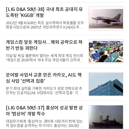
접어든 가운데 삼성전자는 AI 반도체를 중심으로 데
이터센터 생태계 공략을 강화하고 LG전자는 냉각솔
[LIG D&A 50년-38] 국내 최초 공대지 유
루션·전장·로봇 등 기업용 솔루션 사업 확대에 속도를
도폭탄 'KGGB' 개발
내고 있다.9일 업계에 따르면 LG전자는 2분기 생활가
전과 프리미엄 제품 경쟁력에 더해 B2B 사업 확대 효
2012년 4월 KGGB는 최초 실사격에서 목표물을 모두
과로 수익성을 방어한 반면 삼성전자는 디바이스경험
명중시킴으로써 2007년 국방과학연구소(ADD) 주관
(DX) 부문의 TV·생활가전 수익성이 악화됐다. 대신 삼
으로 시작된 KGGB 개발사업에 LIG넥스원은 시제업
성은 AI 메모리 등 반도체 사업을 중심으로 새로운 성
체로 참여했다. 체계개발에는 총 400여억 원의 개발
장 동력을 확보하는 데 집중하고 있다.LG전자는 B2B
비와 62개월의 기간이 소요됐다. 한국형 GPS 유도폭
게임스컴 앞둔 게임사…해외 공략으로 하
사업 확대
탄 KGGB(Korea GPS Guided Bomb)는 국내 최초
반기 반등 꾀한다
의 공대지 유도폭탄으로 2012년에 최종 전투용 적합
판정을 받았다.우리 공군이 운용하는 모든 전투기에
이달 말 독일 쾰른에서 열리는 세계 최대 게임 전시회
탑재할 수 있는 KGGB는 일반목적폭탄(General
'게임스컴 2026'에서 국내 주요 게임사들이 신작과 글
Purpose Bomb)에 장착하여 운용토록 개발됐다.이
로벌 전략을 공개한다. 상반기 게임사들의 실적이 업
는 현재 군에서 보유하고 있는 상당량의 일반목적폭
체별로 엇갈린 가운데 하반기 신작 흥행과 해외 시장
탄을 활용하기 위한 취지였다.항공기에 장착된 KGGB
성과가 실적을 좌우할 핵심 변수로 떠오르고 있다.8일
문어발 사업서 교훈 얻은 카카오, AI도 핵
는 조종사가 휴대하는 명령통신장치(PDU, P
업계에 따르면 올해 상반기 게임업계는 기업별 성적
심 사업 '선택과 집중'
표가 크게 갈렸다. 대표적으로 크래프톤은 'PUBG: 배
틀그라운드'의 안정적인 성장에 힘입어 상반기 연결
분기 최대 실적을 기록한 카카오가 성장 전략으로 추
기준 매출 2조6616억원, 영업이익 9725억원으로 역
진하는 인공지능(AI) 사업에서도 ‘선택과 집중’ 기조
대 최대 실적을 기록했다. 엔씨도 올해 출시한 '아이온
를 강화하고 있다. 경쟁사들이 AI 데이터센터 등 인프
2' 등에 힘입어 호실적을 거둘 것으로 전망된다.반면
라 투자에 나서는 것과 달리, 카카오는 ‘카카오톡’이
넷마블은 2분기 매출이 증가했지만 영업이익은 전년
라는 플랫폼 경쟁력을 활용한 AI 에이전트 서비스에
[LIG D&A 50년-37] 홍상어 성공 발판 삼
동기 대
집중하는 전략이다. 과거 무리한 사업 확장 과정에서
아 '범상어' 개발 착수
겪었던 시행착오를 되풀이하지 않고 핵심 역량에 집
중하겠다는 취지로 풀이된다.7일 업계에 따르면 카카
대잠무기체계 ‘홍상어’는 경어뢰 사정거리 밖에 있는
오는 올해 2분기 연결 기준 매출 2조985억원, 영업이
적 잠수함을 공격하는 무기이다. 홍상어는 2010년 넥
익 2770억원을 기록했다. 전년 동기 대비 매출과 영업