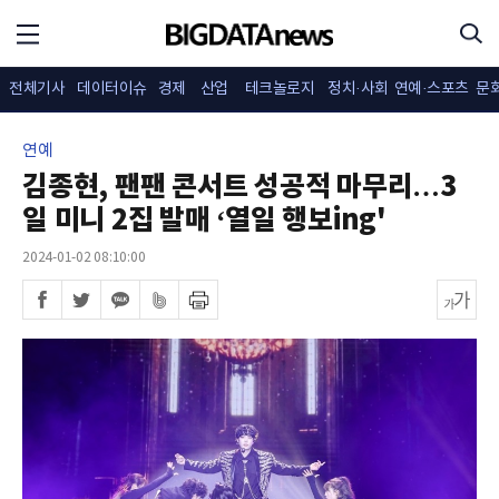
전체기사
데이터이슈
경제
산업
테크놀로지
정치·사회
연예·스포츠
문
연예
김종현, 팬팬 콘서트 성공적 마무리…3
일 미니 2집 발매 ‘열일 행보ing'
2024-01-02 08:10:00