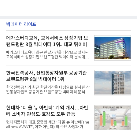
빅데이터 라이프
메가스터디교육, 교육서비스 상장기업 브
랜드평판 8월 빅데이터 1위...대교 뒤이어
메가스터디교육이 최근 한달기간을 대상으로 실시된
교육서비스 상장기업 브랜드평판 빅데이터 분석에서
1위를 차지했다. 대교와 디지털대상이 뒤를 이었다.7
일 한국기업평판연구소(소장 구창환)는 국내 교육서
비스 상장기업 브랜드를 대상으로 지난 7월 7일부터
한국전력공사, 산업통상자원부 공공기관
8월 7일까지 수집된 소비자 빅데이터 10,074,233건
브랜드평판 8월 빅데이터 1위
을 분석한 결과, 메가스터디교육이 브랜드평판지수
1,710,926을 기록하며 8월 1위에 올랐다고 밝혔다.
한국전력공사가 최근 한달기간을 대상으로 실시된 산
분석에 활용된 빅데이터는 지난 7월(9,491,206건) 대
업통상자원부 공공기관 브랜드평판 빅데이터 분석에
비 6.14% 증가한 수치로, 교육서비스 상장기업 브랜
서 1위를 차지했다. 한국가스공사와 한국수력원자력
드에 대한 소비자 관심이 확대됐다.연구소에 따르면 8
이 순으로 뒤를 이었다.7일 한국기업평판연구소(소장
월 교육서비스 상장기업 브랜드평판 순위는 메가스터
구창환)는 산업통상자원부 공공기관 41개 브랜드를
현대차 ‘디 올 뉴 아반떼’ 계약 개시…아반
디교육, 대교, 디지
대상으로 지난 7월 7일부터 8월 7일까지 수집된 소비
떼 소비자 관심도·호감도 모두 급등
자 빅데이터 91,102,549건을 분석한 결과, 한국전력
공사가 브랜드평판지수 10,670,633을 기록하며 8월
현대자동차가 대표 준중형 세단 ‘디 올 뉴 아반떼(The
1위에 올랐다고 밝혔다. 분석에 활용된 빅데이터는 지
all new AVANTE, 이하 아반떼)’의 주요 사양과 가격
난 7월(88,893,823건) 대비 2.48% 증가한 수치다.연
을 공개하고 5일부터 계약을 시작한다고 밝혔다.아반
구소에 따르면 8월 산업통상자원부 공공기관 브랜드
떼는 6년 만에 선보이는 8세대 완전변경 모델로, ▲정