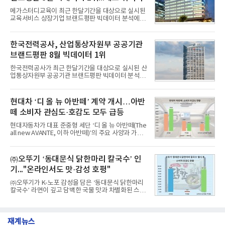
투자유치와 사업 협력 기회를 지원하기 위해 마련됐
메가스터디교육이 최근 한달기간을 대상으로 실시된
다.참여 대상은 창업 7년 이내의 서울 소재 핀테크 스
교육서비스 상장기업 브랜드평판 빅데이터 분석에서
타트업과 중소기업 창업 지원법에 따른 신사업 분야
1위를 차지했다. 대교와 디지털대상이 뒤를 이었다.7
의 창업 10년 이내 기업이다. 참가 신청은 10일부터
일 한국기업평판연구소(소장 구창환)는 국내 교육서
30일까지 스타트업 플러스 홈페이지를 통해 가능하
비스 상장기업 브랜드를 대상으로 지난 7월 7일부터
한국전력공사, 산업통상자원부 공공기관
다.심사를
8월 7일까지 수집된 소비자 빅데이터 10,074,233건
브랜드평판 8월 빅데이터 1위
을 분석한 결과, 메가스터디교육이 브랜드평판지수
1,710,926을 기록하며 8월 1위에 올랐다고 밝혔다.
한국전력공사가 최근 한달기간을 대상으로 실시된 산
분석에 활용된 빅데이터는 지난 7월(9,491,206건) 대
업통상자원부 공공기관 브랜드평판 빅데이터 분석에
비 6.14% 증가한 수치로, 교육서비스 상장기업 브랜
서 1위를 차지했다. 한국가스공사와 한국수력원자력
드에 대한 소비자 관심이 확대됐다.연구소에 따르면 8
이 순으로 뒤를 이었다.7일 한국기업평판연구소(소장
월 교육서비스 상장기업 브랜드평판 순위는 메가스터
구창환)는 산업통상자원부 공공기관 41개 브랜드를
현대차 ‘디 올 뉴 아반떼’ 계약 개시…아반
디교육, 대교, 디지
대상으로 지난 7월 7일부터 8월 7일까지 수집된 소비
떼 소비자 관심도·호감도 모두 급등
자 빅데이터 91,102,549건을 분석한 결과, 한국전력
공사가 브랜드평판지수 10,670,633을 기록하며 8월
현대자동차가 대표 준중형 세단 ‘디 올 뉴 아반떼(The
1위에 올랐다고 밝혔다. 분석에 활용된 빅데이터는 지
all new AVANTE, 이하 아반떼)’의 주요 사양과 가격
난 7월(88,893,823건) 대비 2.48% 증가한 수치다.연
을 공개하고 5일부터 계약을 시작한다고 밝혔다.아반
구소에 따르면 8월 산업통상자원부 공공기관 브랜드
떼는 6년 만에 선보이는 8세대 완전변경 모델로, ▲정
평판 30위 순위는 한국전력공사, 한국가스공사, 한국
교한 선과 면을 중심으로 완성한 파격적인 디자인 ▲
㈜오뚜기 ‘동대문식 닭한마리 칼국수’ 인
수력원자력, 한국석
과거 중형 세단 수준으로 확대된 차체 제원 ▲글로벌
기..."온라인서도 맛·감성 호평"
최고 수준의 안전성 ▲성능과 효율을 동시에 높인 주
행 완성도 ▲첨단 편의 및 디지털 사양 적용 등을 통해
㈜오뚜기가 K-노포 감성을 담은 ‘동대문식 닭한마리
글로벌 준중형 세단의 새로운 기준을 세웠다.아반떼
칼국수’ 라면이 깊고 담백한 국물 맛과 차별화된 스토
는 가솔린 2.0과 1.6 하이브리드 두 가지 파워트레인
리로 출시 초기부터 높은 인기를 얻고 있다고 4일 밝
과 모던, 프리미엄, 인스퍼레이션 세 가지 트림으로
혔다.‘동대문식 닭한마리 칼국수’는 예상을 뛰어넘는
운영된다.◆ 디자인·공간·안전·성능 전반에서 차급을
소비자 호응에 힘입어 지난 7월 13일 첫 선을 보인 지
넘
재계뉴스
단 18일 만에 누적 판매량 50만 개를 돌파하는 성과를