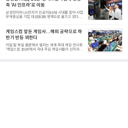
적 전차 파괴에 효과적이지 못했다. 특히 노후화된 대
축 'AI 인프라'로 이동
전차 무기에 대한 군수지원이 미흡해 전력 발휘가 어
려웠다.따라서 부족한 사거리의 한계를 극복하고 아
삼성전자와 LG전자가 인공지능(AI) 시대를 맞아 사업
군의 생존성을 극대화할 수 있는 대전차 유도무기 개
무게중심을 기업 대상(B2B) 영역으로 옮기고 있다.
발이 절실했다.2007년부터 국방과학연구소(ADD) 주
TV와 생활가전 등 전통적인 소비자 시장이 성숙기에
관으로 중거리 대전차 유도무기 탐색개발을 시작했
접어든 가운데 삼성전자는 AI 반도체를 중심으로 데
다. 5대 개발 전략으로 성능 우위, 소량화경량화 실현,
이터센터 생태계 공략을 강화하고 LG전자는 냉각솔
게임스컴 앞둔 게임사…해외 공략으로 하
국산화에 의
루션·전장·로봇 등 기업용 솔루션 사업 확대에 속도를
반기 반등 꾀한다
내고 있다.9일 업계에 따르면 LG전자는 2분기 생활가
전과 프리미엄 제품 경쟁력에 더해 B2B 사업 확대 효
이달 말 독일 쾰른에서 열리는 세계 최대 게임 전시회
과로 수익성을 방어한 반면 삼성전자는 디바이스경험
'게임스컴 2026'에서 국내 주요 게임사들이 신작과 글
(DX) 부문의 TV·생활가전 수익성이 악화됐다. 대신 삼
로벌 전략을 공개한다. 상반기 게임사들의 실적이 업
성은 AI 메모리 등 반도체 사업을 중심으로 새로운 성
체별로 엇갈린 가운데 하반기 신작 흥행과 해외 시장
장 동력을 확보하는 데 집중하고 있다.LG전자는 B2B
성과가 실적을 좌우할 핵심 변수로 떠오르고 있다.8일
사업 확대
업계에 따르면 올해 상반기 게임업계는 기업별 성적
표가 크게 갈렸다. 대표적으로 크래프톤은 'PUBG: 배
틀그라운드'의 안정적인 성장에 힘입어 상반기 연결
기준 매출 2조6616억원, 영업이익 9725억원으로 역
대 최대 실적을 기록했다. 엔씨도 올해 출시한 '아이온
2' 등에 힘입어 호실적을 거둘 것으로 전망된다.반면
넷마블은 2분기 매출이 증가했지만 영업이익은 전년
동기 대