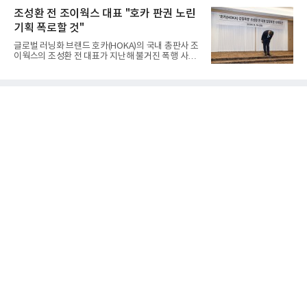
고 AI 시대 핵심 전력 인프라로 부상하고 있는 직류 배
가족 간 소통을 지원하는 프로그램으로 2016년부터
조성환 전 조이웍스 대표 "호카 판권 노린
전 기술 협력 및
시작됐다.이번 프로그램은 지난달 31일과 이달 8일
기획 폭로할 것"
두 차례에 걸쳐 진행됐다. 지난달 31일에는 초3~중3
자녀를 둔 보호자를 대상으로 자녀의 게임문화를 이
글로벌 러닝화 브랜드 호카(HOKA)의 국내 총판사 조
해하기 위한 보호자 교육이 마련됐으며, 8일에는 1회
이웍스의 조성환 전 대표가 지난해 불거진 폭행 사건
차 교육에 참여한 가족 30여 명이 오전팀과 오후팀으
에 대해 사과하면서도, 피해자 측이 폭행을 사전에 유
로 나뉘어 심화 프로그램에 참여했다.2회차 프로그램
도했다고 주장했다. 호카의 판권을 노린 기획에 따른
에서 보호자들은 1회차 교육 내용을 바탕으로 강사와
사건이었다는 것이다. 조 전 대표는 10일 서울 중구
단체 면담을 진
코리아나호텔에서 기자회견을 열고 "잘못한 것은 사
과하고 사실이 아닌 것은 사실이 아니라고 용기 내 말
하겠다"며 "제 잘못으로 불편함을 끼친 점 다시 한번
사과드린다"고 말했다. 그는 "이 자리에 서기까지 8개
월이 걸렸다"며 "그동안 도무지 이해할 수 없는 일들
을 확인하고 또 확인했다. 이제는 이 사건의 본질이 조
이웍스가 전개 중인 국내 독점 판권을 빼앗기 위해 소
수의 내