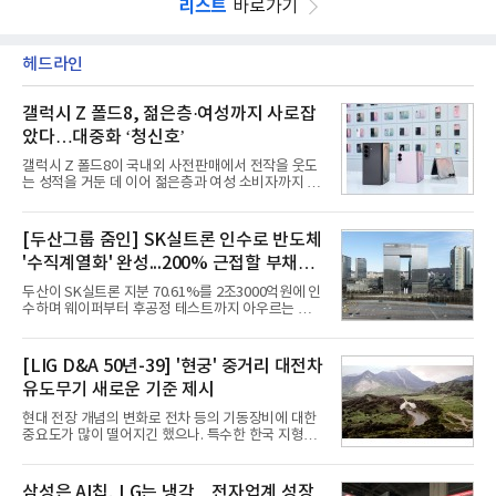
리스트
바로가기
헤드라인
갤럭시 Z 폴드8, 젊은층·여성까지 사로잡
았다…대중화 ‘청신호’
갤럭시 Z 폴드8이 국내외 사전판매에서 전작을 웃도
는 성적을 거둔 데 이어 젊은층과 여성 소비자까지 빠
르게 흡수하며 흥행세를 이어가고 있다. 대화면과 생
산성을 앞세운 기존 폴드의 소비자층에서 벗어나 디
자인과 휴대성을 강화하면서 폴더블폰의 대중화를 본
[두산그룹 줌인] SK실트론 인수로 반도체
격화하고 있다는 분석이 나온다.10일 카운터포인트
'수직계열화' 완성...200% 근접할 부채비
리서치에 따르면 갤럭시 Z8 시리즈의 글로벌 사전판
매량은 전작 대비 30% 이상 증가했다. 국내 사전판매
율 부담
두산이 SK실트론 지분 70.61%를 2조3000억원에 인
량은 전작 대비 39% 늘었고 유럽에서도 20% 이상
수하며 웨이퍼부터 후공정 테스트까지 아우르는 반도
증가했다. 미국에서도 역대 폴드 시리즈 가운데 가장
체 수직계열화를 완성했다. 인수 대상인 SK실트론은
높은 수준의 사전판매 성과를 기록한 전작보다 30%
지난해 5742억원의 순손실을 내며 신용등급 하향검
이상 늘어난 것으로 알려졌다.초기 흥행에는 폴드8의
토 대상에 올라 있다. 두산의 연결 기준 부채비율도 인
[LIG D&A 50년-39] '현궁' 중거리 대전차
폼팩터 변화가 영향
수금융 1조원을 가정할 경우 200%에 근접한 191%
유도무기 새로운 기준 제시
까지 오를 것으로 신용평가사들은 추산하고 있다.10
일 금융감독원 전자공시와 업계 등에 따르면 ㈜두산
현대 전장 개념의 변화로 전차 등의 기동장비에 대한
은 지난달 31일 이사회를 열고 SK㈜가 보유한 SK실
중요도가 많이 떨어지긴 했으나. 특수한 한국 지형을
트론 지분 70.61%를 인수하는 주식매매계약(SPA)
고려할 때 북한군 전차부대는 여전히 위협적인 존재
체결을 승인했다고 공시했다. 계약서에는 장용호 SK
로 평가되고 있다. 그러나 우리 군이 운용 중인 대전차
㈜ 대표이사와 김민철 두산 대표이사가 각각 서명했
무기는 관통력과 유효사거리 모두 만족스럽지 못해
삼성은 AI칩, LG는 냉각…전자업계 성장
다. 매각 대상 지분은 SK㈜가