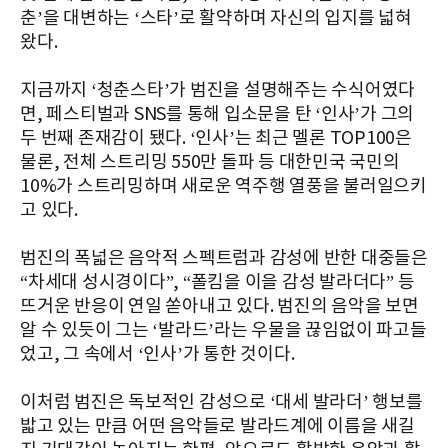
춘’을 대변하는 ‘스타’로 활약하며 자신의 입지를 넓혀
왔다.
지금까지 ‘청춘스타’가 범진을 설명해주는 수식어였다
면, 페스티벌과 SNS를 통해 입소문을 탄 ‘인사’가 그의
두 번째 존재감이 됐다. ‘인사’는 최근 멜론 TOP100은
물론, 전체 스트리밍 550만 돌파 등 대한민국 국민의
10%가 스트리밍하며 새로운 역주행 열풍을 불러일으키
고 있다.
범진의 폭넓은 음악적 스펙트럼과 감성에 반한 대중들은
“차세대 성시경이다”, “폴킴을 이을 감성 발라더다” 등
뜨거운 반응이 연일 쏟아내고 있다. 범진의 음악을 보면
알 수 있듯이 그는 ‘발라드’라는 우물을 끊임없이 파고들
었고, 그 속에서 ‘인사’가 통한 것이다.
이처럼 범진은 독보적인 감성으로 ‘대세 발라더’ 행보를
밟고 있는 만큼 어떤 음악들로 발라드계에 이름을 새길