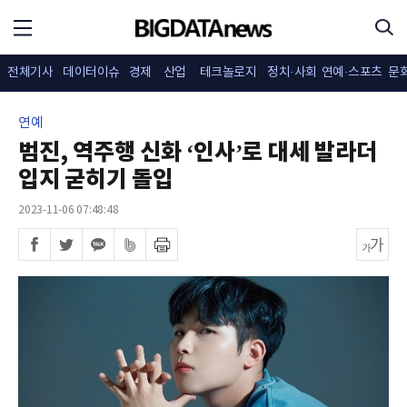
전체기사
데이터이슈
경제
산업
테크놀로지
정치·사회
연예·스포츠
문
연예
범진, 역주행 신화 ‘인사’로 대세 발라더
입지 굳히기 돌입
2023-11-06 07:48:48