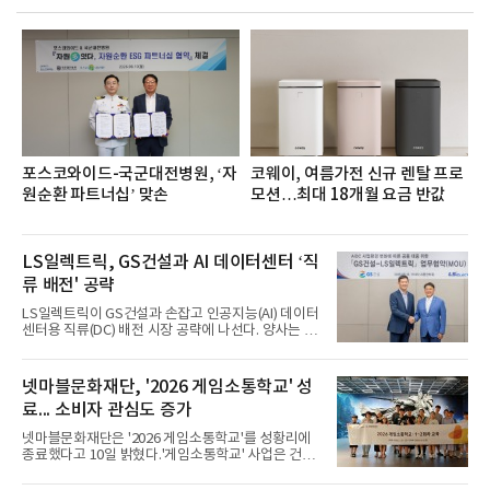
거두었다.이번 신제품은 개발진이 전국의 닭한마리
전문점을 직접 찾아 다니며 최적의 육수 비율을 완성
했다. 자극적이지 않으면서도 깊은 닭육수에 마늘의
개운한 풍미를 더했으며, 국물이 잘 배어들면서도 쫄
깃한 식감이 살아있는 칼국수 면발을 정교하게 구현
했다는게 회사측의 설명이다.실제 현장 시식 행사에
서도
포스코와이드-국군대전병원, ‘자
코웨이, 여름가전 신규 렌탈 프로
원순환 파트너십’ 맞손
모션…최대 18개월 요금 반값
LS일렉트릭, GS건설과 AI 데이터센터 ‘직
류 배전' 공략
LS일렉트릭이 GS건설과 손잡고 인공지능(AI) 데이터
센터용 직류(DC) 배전 시장 공략에 나선다. 양사는 차
세대 직류 배전 기술 개발부터 핵심 전력기기 공급까
지 협력 범위를 확대하며 급성장하는 AI 데이터센터
전력 인프라 시장에 공동 대응한다.LS일렉트릭은 10
넷마블문화재단, '2026 게임소통학교' 성
일 서울 LS용산타워에서 GS건설과 ‘AI 데이터센터
료... 소비자 관심도 증가
(AIDC) 사업환경 변화에 따른 공동 대응을 위한 업무
협약(MOU)’을 체결했다고 밝혔다.이날 협약식에는
넷마블문화재단은 '2026 게임소통학교'를 성황리에
구자균 LS일렉트릭 회장과 허윤홍 GS건설 대표, 채
종료했다고 10일 밝혔다.'게임소통학교' 사업은 건강
대석 LS일렉트릭 대표 등 양사 주요 경영진이 참석했
한 가족 게임문화 확산을 위해 전국 초등학교 학생 및
다. 양사는 글로벌 AI 데이터센터 시장 전망을 공유하
학부모를 대상으로 게임의 특성 및 활용법을 알리고