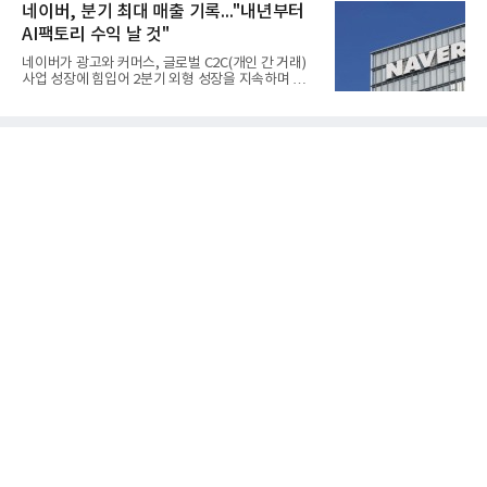
한국전기안전공사(KESCO)로부터 SOFC 발전설비
네이버, 분기 최대 매출 기록..."내년부터
성이 개선됐다.금호석유
‘HD250’과 ‘HD300’, 제조시설에 대한 사용전검사를
AI팩토리 수익 날 것"
완료하고 제품 양산체계 구축했다고 밝혔다.HD250
과 HD300은 각각 249kW급과 285kW급의 중소형 발
네이버가 광고와 커머스, 글로벌 C2C(개인 간 거래)
전용 SOFC 제품이다. 이번 검사를 통해 HD하이드로
사업 성장에 힘입어 2분기 외형 성장을 지속하며 역대
젠은 제품과 제조시설의 전기설비 안전성과 적합성을
최대 매출을 기록했다. AI 검색 서비스 'AI 탭'의 이용
확인받으면서 안정적인 제품 생산과 공급을 위한 기
자 증가와 엔비디아와 추진하는 AI 팩토리를 앞세워
반을 마련했다고 설명했다.SOFC는 600~1000℃의
AI 수익화에도 속도를 내고 있다.네이버는 올해 2분기
고온에서 작동하는 고효율 친환경 발
연결 기준 매출 3조3888억원, 영업이익 5203억원을
기록했다고 7일 밝혔다. 매출은 광고·커머스 등 핵심
사업과 글로벌 C2C 성장에 힘입어 전년 동기 대비
16.2% 증가한 분기 최대 매출을 기록했다. 반면 영업
이익은 AI 인프라 투자 영향으로 0.2% 감소했다.사업
별 매출은 네이버 플랫폼 1조9022억원, 파이낸셜 플
랫폼 4707억원, 글로벌 도전 1조159억원이다.네이버
플랫폼은