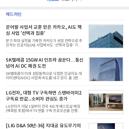
헤드라인
문어발 사업서 교훈 얻은 카카오, AI도 핵
심 사업 '선택과 집중'
분기 최대 실적을 기록한 카카오가 성장 전략으로 추
진하는 인공지능(AI) 사업에서도 ‘선택과 집중’ 기조
를 강화하고 있다. 경쟁사들이 AI 데이터센터 등 인프
라 투자에 나서는 것과 달리, 카카오는 ‘카카오톡’이
라는 플랫폼 경쟁력을 활용한 AI 에이전트 서비스에
SK텔레콤 15GW AI 인프라 꿈꾼다…통신
집중하는 전략이다. 과거 무리한 사업 확장 과정에서
넘어 AI DC 패권 도전
겪었던 시행착오를 되풀이하지 않고 핵심 역량에 집
중하겠다는 취지로 풀이된다.7일 업계에 따르면 카카
SK텔레콤이 미래 성장동력으로 낙점한 인공지능 데
오는 올해 2분기 연결 기준 매출 2조985억원, 영업이
이터센터(AI DC) 사업에 속도를 내고 있다. 올 2분기
익 2770억원을 기록했다. 전년 동기 대비 매출과 영업
AI 데이터센터 매출이 90% 이상 급증한 데 이어, 오
이익은 각각 9%, 36% 증가해 모두 분기 기준 역대
는 2035년까지 총 15GW(기가와트) 규모의 AI DC를
최대치다. 상반기 기준 매출은 4조405억원, 영업이익
구축하겠다는 대형 청사진을 제시하면서다. 이에 따
LG전자, 대형 TV 구독하면 스탠바이미2
은 4884억
라 경쟁 구도 역시 이동통신사인 KT, LG유플러스를
구독료 반값...소비자 관심도 증가
넘어 네이버, 삼성SDS 등 IT 인프라 기업으로 확장되
고 있다.7일 SK텔레콤에 따르면 회사는 올해 2분기
LG전자가 이달 1일부터 전국 431개 베스트샵 매장
연결 기준 매출 4조 3591억원, 영업이익 5660억원을
(백화점 포함)에서 TV 번들 구독 프로모션을 진행하고
기록했다. 매출은 전년 동기 대비 0.5%, 영업이익은
있다. 대형 TV 구독 시 스탠바이미2 구독료를 반값 할
67.3% 증가한 수치다. AI DC 사업의 성장에 더해 수
인해주는 프로모션이다.대상 제품은 65·77·83형 올
익성 중심 경영, 그리고 지난해 발생한 일회성 비용에
레드, 75·86·100형 마이크로 RGB, 75·86형 미니
[LIG D&A 50년-36] 지대공 유도무기의
따른 기저효과가 실
RGB 등 거실용 TV로 인기가 높은 베스트셀러 TV 20