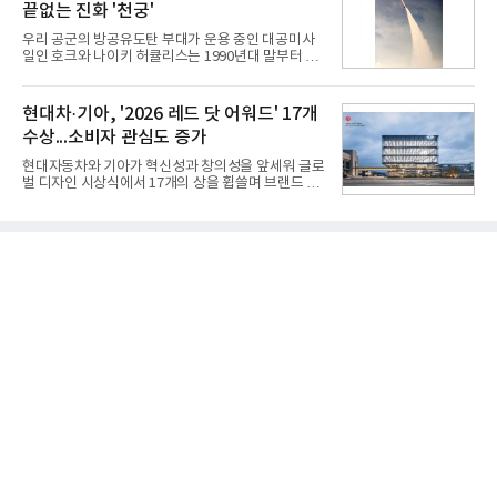
끝없는 진화 '천궁'
개 모델이며, 동시 구독 계약 시 스탠바이미2(모델명
27LX6TPGA) 구독료를 50% 할인 받을 수 있다. 프로
우리 공군의 방공유도탄 부대가 운용 중인 대공미사
모션 대상 모델과 혜택, 구독료 등 프로모션 세부 사항
일인 호크와 나이키 허큘리스는 1990년대 말부터 성
은 베스트샵 판매 매니저에게 문의하면 자세히 안내
능 면에서 한계를 보이기 시작했다. 이에 따라 정부는
받을 수 있다.LG TV를 구독으로 이용하면 최대 6년까
기존 미사일체계를 대체할 중고도 및 중거리 대공미
지 구독 계약기간 내 무상 A/S를 받을 수 있으며, 이사
사일을 개발하기로 결정했다.처음 KM-SAM 사업으로
현대차·기아, '2026 레드 닷 어워드' 17개
등으로 이전
불린 이 사업의 명칭은 호크(Iron Hawk, 철매)를 대체
수상...소비자 관심도 증가
한다는 의미에서 ‘철매Ⅱ’ 로 정해졌다. 철매Ⅱ 개발
사업은 미사일체계 완성 후인 2011년 ‘천궁(天弓)’으
현대자동차와 기아가 혁신성과 창의성을 앞세워 글로
로 다시 장비명이 바뀌었다. 17개 업체와 관련 기관이
벌 디자인 시상식에서 17개의 상을 휩쓸며 브랜드 경
참여한 가운데 LIG 넥스원은 탐색 개발에서 체계개발
쟁력을 다시 한번 입증했다.현대자동차·기아는 '2026
완료까지 모든 과정에 참여했다. 1976년 호크 미사일
레드 닷 어워드: 브랜드 & 커뮤니케이션 디자인 부문
창정비 업체로 출발했던 회사가 호크 대체 유도무기
(Red Dot Design Award: Brand &
인 천궁
Communication Design)'에서 최우수상 2개, 본상
15개를 수상했다고 7일 밝혔다.'레드 닷 어워드'는 독
일 iF, 미국 IDEA와 함께 세계 3대 디자인 시상식으로
손꼽히는 세계 최대 규모의 디자인 공모전이다. 독일
노르트라인 베스트팔렌 디자인센터(Design
Zentrum Nordrhein Westfalen)가 주관해 매년 ▲
제품 디자인 ▲브랜드 & 커뮤니케이션 디자인 ▲디
자인 콘셉트 각 부문에서 우수한