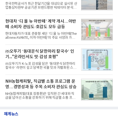
1,710,926을 기록하며 8월 1위에 올랐다고 밝혔다.
한국전력공사가 최근 한달기간을 대상으로 실시된 산
분석에 활용된 빅데이터는 지난 7월(9,491,206건) 대
업통상자원부 공공기관 브랜드평판 빅데이터 분석에
비 6.14% 증가한 수치로, 교육서비스 상장기업 브랜
서 1위를 차지했다. 한국가스공사와 한국수력원자력
드에 대한 소비자 관심이 확대됐다.연구소에 따르면 8
이 순으로 뒤를 이었다.7일 한국기업평판연구소(소장
월 교육서비스 상장기업 브랜드평판 순위는 메가스터
구창환)는 산업통상자원부 공공기관 41개 브랜드를
현대차 ‘디 올 뉴 아반떼’ 계약 개시…아반
디교육, 대교, 디지
대상으로 지난 7월 7일부터 8월 7일까지 수집된 소비
떼 소비자 관심도·호감도 모두 급등
자 빅데이터 91,102,549건을 분석한 결과, 한국전력
공사가 브랜드평판지수 10,670,633을 기록하며 8월
현대자동차가 대표 준중형 세단 ‘디 올 뉴 아반떼(The
1위에 올랐다고 밝혔다. 분석에 활용된 빅데이터는 지
all new AVANTE, 이하 아반떼)’의 주요 사양과 가격
난 7월(88,893,823건) 대비 2.48% 증가한 수치다.연
을 공개하고 5일부터 계약을 시작한다고 밝혔다.아반
구소에 따르면 8월 산업통상자원부 공공기관 브랜드
떼는 6년 만에 선보이는 8세대 완전변경 모델로, ▲정
평판 30위 순위는 한국전력공사, 한국가스공사, 한국
교한 선과 면을 중심으로 완성한 파격적인 디자인 ▲
㈜오뚜기 ‘동대문식 닭한마리 칼국수’ 인
수력원자력, 한국석
과거 중형 세단 수준으로 확대된 차체 제원 ▲글로벌
기..."온라인서도 맛·감성 호평"
최고 수준의 안전성 ▲성능과 효율을 동시에 높인 주
행 완성도 ▲첨단 편의 및 디지털 사양 적용 등을 통해
㈜오뚜기가 K-노포 감성을 담은 ‘동대문식 닭한마리
글로벌 준중형 세단의 새로운 기준을 세웠다.아반떼
칼국수’ 라면이 깊고 담백한 국물 맛과 차별화된 스토
는 가솔린 2.0과 1.6 하이브리드 두 가지 파워트레인
리로 출시 초기부터 높은 인기를 얻고 있다고 4일 밝
과 모던, 프리미엄, 인스퍼레이션 세 가지 트림으로
혔다.‘동대문식 닭한마리 칼국수’는 예상을 뛰어넘는
운영된다.◆ 디자인·공간·안전·성능 전반에서 차급을
소비자 호응에 힘입어 지난 7월 13일 첫 선을 보인 지
NH농협캐피탈, 직급별 소통 프로그램 운
넘
단 18일 만에 누적 판매량 50만 개를 돌파하는 성과를
영…경영성과 등 주목 소비자 관심도 상승
거두었다.이번 신제품은 개발진이 전국의 닭한마리
전문점을 직접 찾아 다니며 최적의 육수 비율을 완성
NH농협캐피탈(대표 장종환)은 임직원 간 세대와 직
했다. 자극적이지 않으면서도 깊은 닭육수에 마늘의
급을 넘어선 소통을 강화하기 위해 직급별 소통 프로
개운한 풍미를 더했으며, 국물이 잘 배어들면서도 쫄
그램'너하(NH)고, 나하(NH)고, NH GO!'를 지난 27일
깃한 식감이 살아있는 칼국수 면발을 정교하게 구현
부터 30일까지 서울 원센티널 NH농협캐피탈타워 22
했다는게 회사측의 설명이다.실제 현장 시식 행사에
층에서 운영했다고 31일 밝혔다.이번 프로그램은 경
서도
재계뉴스
영지원부 홍보팀과 2026년 새로이(e)＊가 공동 주관
했으며, ▲팀장·부장(7.27), ▲계장·주임(7.28), ▲과