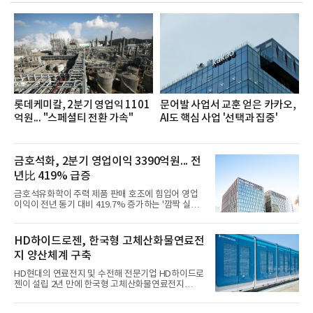
장·차장(7.29), ▲대리(7.30) 등 직급별로 총 4회에 걸
쳐 진행됐다.참고로 새로이(e)는 NH농협캐피탈 MZ
세대들로(과장~계장) 구성된 자율 참여조직으로, 조
직문화 혁신과 업무 효율성 향상을 위한 다양한 활동
을 추진하며,새로운 변화와 이로운 영향력을 조직전
반에 전파하는 역할
롯데케미칼, 2분기 영업익 1101
문어발 사업서 교훈 얻은 카카오,
억원... "스페셜티 전환 가속"
AI도 핵심 사업 '선택과 집중'
금호석화, 2분기 영업이익 3390억원... 전
년比 419% 급증
금호석유화학이 주력 제품 판매 호조에 힘입어 영업
이익이 전년 동기 대비 419.7% 증가하는 '깜짝 실
적'을 냈다. 금호석유화학은 연결 기준 올해 2분기 영
업이익이 3390억원으로 지난해 동기보다 419.7% 증
가한 것으로 잠정 집계됐다고 7일 공시했다.매출은 2
HD하이드로젠, 한국형 고체산화물연료전
조2682억원으로 지난해 동기 대비 27.9% 증가했다.
지 양산체계 구축
순이익은 3004억원으로 420.4% 늘었다.이번 호실적
은 주력 제품인 NB라텍스와 합성수지 판매 호조가 견
HD현대의 연료전지 및 수전해 전문기업 HD하이드로
인한 것으로 풀이된다. 미국의 중국산 의료용 고무장
젠이 설립 2년 만에 한국형 고체산화물연료전지
갑 관세 인상 이후 동남아 장갑업체의 가동률이 높아
(SOFC, Solid Oxide Fuel Cell) 양산체계를 구축하고
지면서 NB라텍스 수요가 증가했고, 원재료인 부타디
본격적인 시장 공략에 나선다.HD하이드로젠은 최근
엔(BD) 가격 상승분을 제품 가격에 반영하면서 수익