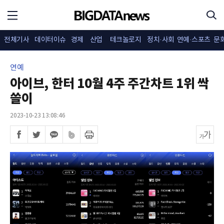
전체기사
데이터이슈
경제
산업
테크놀로지
정치·사회
연예·스포츠
문
연예
아이브, 한터 10월 4주 주간차트 1위 싹
쓸이
2023-10-23 13:08:46