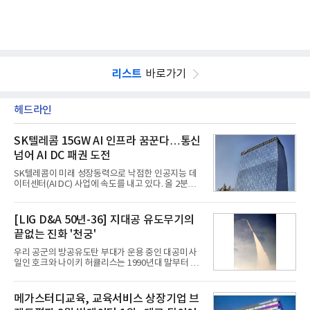
리스트
바로가기
헤드라인
SK텔레콤 15GW AI 인프라 꿈꾼다…통신
넘어 AI DC 패권 도전
SK텔레콤이 미래 성장동력으로 낙점한 인공지능 데
이터센터(AI DC) 사업에 속도를 내고 있다. 올 2분기
AI 데이터센터 매출이 90% 이상 급증한 데 이어, 오
는 2035년까지 총 15GW(기가와트) 규모의 AI DC를
구축하겠다는 대형 청사진을 제시하면서다. 이에 따
[LIG D&A 50년-36] 지대공 유도무기의
라 경쟁 구도 역시 이동통신사인 KT, LG유플러스를
끝없는 진화 '천궁'
넘어 네이버, 삼성SDS 등 IT 인프라 기업으로 확장되
고 있다.7일 SK텔레콤에 따르면 회사는 올해 2분기
우리 공군의 방공유도탄 부대가 운용 중인 대공미사
연결 기준 매출 4조 3591억원, 영업이익 5660억원을
일인 호크와 나이키 허큘리스는 1990년대 말부터 성
기록했다. 매출은 전년 동기 대비 0.5%, 영업이익은
능 면에서 한계를 보이기 시작했다. 이에 따라 정부는
67.3% 증가한 수치다. AI DC 사업의 성장에 더해 수
기존 미사일체계를 대체할 중고도 및 중거리 대공미
익성 중심 경영, 그리고 지난해 발생한 일회성 비용에
사일을 개발하기로 결정했다.처음 KM-SAM 사업으로
메가스터디교육, 교육서비스 상장기업 브
따른 기저효과가 실
불린 이 사업의 명칭은 호크(Iron Hawk, 철매)를 대체