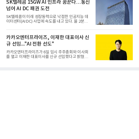
사일을 개발하기로 결정했다.처음 KM-SAM 사업으로
SK텔레콤 15GW AI 인프라 꿈꾼다…통신
불린 이 사업의 명칭은 호크(Iron Hawk, 철매)를 대체
넘어 AI DC 패권 도전
한다는 의미에서 ‘철매Ⅱ’ 로 정해졌다. 철매Ⅱ 개발
사업은 미사일체계 완성 후인 2011년 ‘천궁(天弓)’으
SK텔레콤이 미래 성장동력으로 낙점한 인공지능 데
로 다시 장비명이 바뀌었다. 17개 업체와 관련 기관이
이터센터(AI DC) 사업에 속도를 내고 있다. 올 2분기
참여한 가운데 LIG 넥스원은 탐색 개발에서 체계개발
AI 데이터센터 매출이 90% 이상 급증한 데 이어, 오
완료까지 모든 과정에 참여했다. 1976년 호크 미사일
는 2035년까지 총 15GW(기가와트) 규모의 AI DC를
창정비 업체로 출발했던 회사가 호크 대체 유도무기
구축하겠다는 대형 청사진을 제시하면서다. 이에 따
카카오엔터프라이즈, 이재한 대표이사 신
인 천궁
라 경쟁 구도 역시 이동통신사인 KT, LG유플러스를
규 선임..."AI 전환 선도"
넘어 네이버, 삼성SDS 등 IT 인프라 기업으로 확장되
고 있다.7일 SK텔레콤에 따르면 회사는 올해 2분기
카카오엔터프라이즈가 6일 임시 주주총회와 이사회
연결 기준 매출 4조 3591억원, 영업이익 5660억원을
를 열고 이재한 대표이사를 신규 선임했다고 밝혔다.
기록했다. 매출은 전년 동기 대비 0.5%, 영업이익은
이 신임 대표는 기술에 대한 이해를 바탕으로 카카오
67.3% 증가한 수치다. AI DC 사업의 성장에 더해 수
엔터프라이즈에서 클라우드인프라·디지털전환(DX)
익성 중심 경영, 그리고 지난해 발생한 일회성 비용에
부문장과 사업부문장을 역임하며 전략 수립부터 사업
따른 기저효과가 실
화까지 전 과정을 이끌어왔다. 카카오엔터프라이즈
합류 전에는 카카오의 시스템엔지니어링 리더로서 카
카오톡 인프라 아키텍처 설계와 운영을 담당한 경험
도 있다.카카오엔터프라이즈는 인공지능(AI), 클라우
드, 검색 등 카카오가 축적해온 기술력과 서비스 운영
경험을 바탕으로 기업 고객을 대상으로 한 엔터프라
이즈 IT 사업을 전개하고 있다. 클라우드서비스제공자
(CSP) 사업을 비