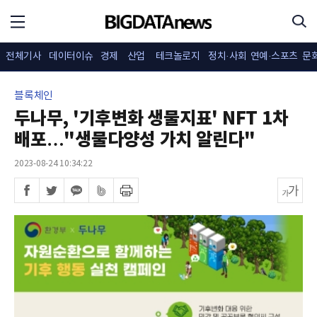
전체기사
데이터이슈
경제
산업
테크놀로지
정치·사회
연예·스포츠
문
블록체인
두나무, '기후변화 생물지표' NFT 1차
배포…"생물다양성 가치 알린다"
2023-08-24 10:34:22