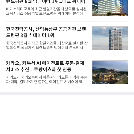
랜드평판 8월 빅데이터 1위...대교 뒤이어
한다는 의미에서 ‘철매Ⅱ’ 로 정해졌다. 철매Ⅱ 개발
사업은 미사일체계 완성 후인 2011년 ‘천궁(天弓)’으
메가스터디교육이 최근 한달기간을 대상으로 실시된
로 다시 장비명이 바뀌었다. 17개 업체와 관련 기관이
교육서비스 상장기업 브랜드평판 빅데이터 분석에서
참여한 가운데 LIG 넥스원은 탐색 개발에서 체계개발
1위를 차지했다. 대교와 디지털대상이 뒤를 이었다.7
완료까지 모든 과정에 참여했다. 1976년 호크 미사일
일 한국기업평판연구소(소장 구창환)는 국내 교육서
창정비 업체로 출발했던 회사가 호크 대체 유도무기
비스 상장기업 브랜드를 대상으로 지난 7월 7일부터
한국전력공사, 산업통상부 공공기관 브랜
인 천궁
8월 7일까지 수집된 소비자 빅데이터 10,074,233건
드평판 8월 빅데이터 1위
을 분석한 결과, 메가스터디교육이 브랜드평판지수
1,710,926을 기록하며 8월 1위에 올랐다고 밝혔다.
한국전력공사가 최근 한달기간을 대상으로 실시된 산
분석에 활용된 빅데이터는 지난 7월(9,491,206건) 대
업통상부 공공기관 브랜드평판 빅데이터 분석에서 1
비 6.14% 증가한 수치로, 교육서비스 상장기업 브랜
위를 차지했다. 한국가스공사와 한국수력원자력이 순
드에 대한 소비자 관심이 확대됐다.연구소에 따르면 8
으로 뒤를 이었다.7일 한국기업평판연구소(소장 구창
월 교육서비스 상장기업 브랜드평판 순위는 메가스터
환)는 산업통상부 공공기관 41개 브랜드를 대상으로
카카오, 카톡서 AI 에이전트로 주문·결제
디교육, 대교, 디지
지난 7월 7일부터 8월 7일까지 수집된 소비자 빅데이
서비스 추진…쿠팡이츠와 첫 연동
터 91,102,549건을 분석한 결과, 한국전력공사가 브
랜드평판지수 10,670,633을 기록하며 8월 1위에 올
카카오가 카카오톡에서 이용자의 의도를 파악해 주문
랐다고 밝혔다. 분석에 활용된 빅데이터는 지난 7월
과 예약, 결제까지 연결하는 에이전트 서비스에 역량
(88,893,823건) 대비 2.48% 증가한 수치다.연구소에
을 집중한다. 음식 배달을 시작으로 커머스와 예약, 여
따르면 8월 산업통상부 공공기관 브랜드평판 30위 순
행 등으로 적용 범위를 넓혀 AI를 새로운 톡비즈 성장
위는 한국전력공사, 한국가스공사, 한국수력원자력,
축으로 만들겠다는 구상이다.정신아 카카오 대표는 6
한국석유공사, 한전
일 열린 2분기 실적 발표 컨퍼런스콜에서 "AI는 톡비
즈 성장 재점화의 핵심이자 주요 매출원으로 자리 잡
을 것"이라며 이같은 AI 사업 전략을 공개했다. 카카
오는 이날 함께 발표한 2분기 연결 매출이 전년 동기
대비 9% 증가한 2조985억원, 영업이익은 36% 늘어
난 2770억원이라고 밝혔다. 매출과 영업이익 모두 분
기 기준 역대 최대치다. 카카오는 플랫폼 부문 매출이
17% 증가하