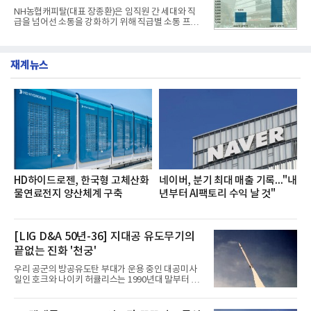
전문점을 직접 찾아 다니며 최적의 육수 비율을 완성
NH농협캐피탈(대표 장종환)은 임직원 간 세대와 직
했다. 자극적이지 않으면서도 깊은 닭육수에 마늘의
급을 넘어선 소통을 강화하기 위해 직급별 소통 프로
개운한 풍미를 더했으며, 국물이 잘 배어들면서도 쫄
그램'너하(NH)고, 나하(NH)고, NH GO!'를 지난 27일
깃한 식감이 살아있는 칼국수 면발을 정교하게 구현
부터 30일까지 서울 원센티널 NH농협캐피탈타워 22
했다는게 회사측의 설명이다.실제 현장 시식 행사에
층에서 운영했다고 31일 밝혔다.이번 프로그램은 경
서도
재계뉴스
영지원부 홍보팀과 2026년 새로이(e)＊가 공동 주관
했으며, ▲팀장·부장(7.27), ▲계장·주임(7.28), ▲과
장·차장(7.29), ▲대리(7.30) 등 직급별로 총 4회에 걸
쳐 진행됐다.참고로 새로이(e)는 NH농협캐피탈 MZ
세대들로(과장~계장) 구성된 자율 참여조직으로, 조
직문화 혁신과 업무 효율성 향상을 위한 다양한 활동
을 추진하며,새로운 변화와 이로운 영향력을 조직전
반에 전파하는 역할
HD하이드로젠, 한국형 고체산화
네이버, 분기 최대 매출 기록..."내
물연료전지 양산체계 구축
년부터 AI팩토리 수익 날 것"
[LIG D&A 50년-36] 지대공 유도무기의
끝없는 진화 '천궁'
우리 공군의 방공유도탄 부대가 운용 중인 대공미사
일인 호크와 나이키 허큘리스는 1990년대 말부터 성
능 면에서 한계를 보이기 시작했다. 이에 따라 정부는
기존 미사일체계를 대체할 중고도 및 중거리 대공미