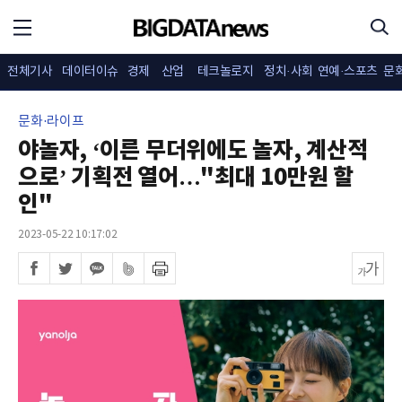
전체기사
데이터이슈
경제
산업
테크놀로지
정치·사회
연예·스포츠
문
문화·라이프
야놀자, ‘이른 무더위에도 놀자, 계산적
으로’ 기획전 열어…"최대 10만원 할
인"
2023-05-22 10:17:02