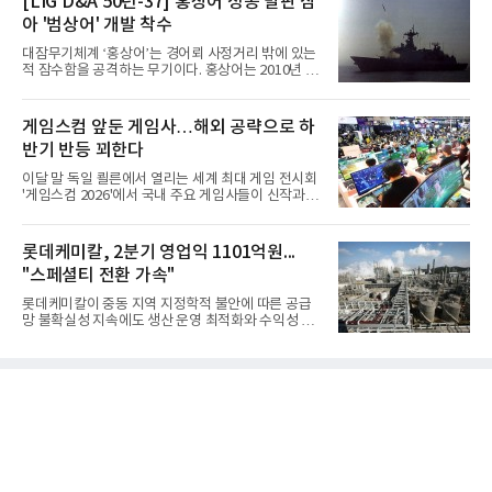
[LIG D&A 50년-37] 홍상어 성공 발판 삼
아 '범상어' 개발 착수
대잠무기체계 ‘홍상어’는 경어뢰 사정거리 밖에 있는
적 잠수함을 공격하는 무기이다. 홍상어는 2010년 넥
스원퓨처 시절 진해하우스에서 최초 생산돼 전력화가
이뤄졌다. 이후 2012년 한국형 구축함(KDX-1) 이상
의 함정에 실전 배치됐다.그해 7월 해군은 동해상에서
게임스컴 앞둔 게임사…해외 공략으로 하
성능 검증을 위해 홍상어 시험발사를 실시했다. 이때
반기 반등 꾀한다
홍상어가 목표 지점에서 입수한 후 표적을 타격하지
못하고 물속에서 멈춰버리는 예상 밖의 일이 벌어졌
이달 말 독일 쾰른에서 열리는 세계 최대 게임 전시회
다. 2차 품질확인 사격 시험에서도 만족스러운 결과를
'게임스컴 2026'에서 국내 주요 게임사들이 신작과 글
얻지 못했다. 완벽한 신뢰성 확보를 위해 LIG넥스원은
로벌 전략을 공개한다. 상반기 게임사들의 실적이 업
국방과학연구소(ADD) 테스크포스(TF)와 합심해 본
체별로 엇갈린 가운데 하반기 신작 흥행과 해외 시장
격적인 개선 작업에 착수했다.홍상어 유도탄의 모든
성과가 실적을 좌우할 핵심 변수로 떠오르고 있다.8일
롯데케미칼, 2분기 영업익 1101억원...
분야를
업계에 따르면 올해 상반기 게임업계는 기업별 성적
"스페셜티 전환 가속"
표가 크게 갈렸다. 대표적으로 크래프톤은 'PUBG: 배
틀그라운드'의 안정적인 성장에 힘입어 상반기 연결
롯데케미칼이 중동 지역 지정학적 불안에 따른 공급
기준 매출 2조6616억원, 영업이익 9725억원으로 역
망 불확실성 지속에도 생산 운영 최적화와 수익성 중
대 최대 실적을 기록했다. 엔씨도 올해 출시한 '아이온
심의 사업 운영을 통해 전분기에 이어 흑자 기조를 이
2' 등에 힘입어 호실적을 거둘 것으로 전망된다.반면
어갔다.롯데케미칼이 2026년 2분기 연결 기준 매출
넷마블은 2분기 매출이 증가했지만 영업이익은 전년
액 5조6864억원, 영업이익 1101억원을 기록했다고 7
동기 대
일 밝혔다. 사업별로는 기초화학 부문(롯데케미칼 기
초소재사업·LC타이탄·LC USA·롯데대산석화)이 매
출 3조9403억원, 영업이익 23억원을 기록했다. 정기
보수 영향과 원료 가격 변동에 따른 래깅 효과로 전분
기 대비 수익성은 둔화됐지만 흑자 전환 흐름을 유지
했다.첨단소재 부문은 매출 1조1551억원, 영업이익
1325억원을 기록했다. 주요 제품의 스프레드 확대와