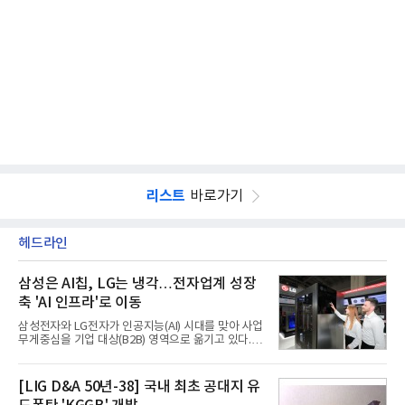
리스트
바로가기
헤드라인
삼성은 AI칩, LG는 냉각…전자업계 성장
축 'AI 인프라'로 이동
삼성전자와 LG전자가 인공지능(AI) 시대를 맞아 사업
무게중심을 기업 대상(B2B) 영역으로 옮기고 있다.
TV와 생활가전 등 전통적인 소비자 시장이 성숙기에
접어든 가운데 삼성전자는 AI 반도체를 중심으로 데
이터센터 생태계 공략을 강화하고 LG전자는 냉각솔
[LIG D&A 50년-38] 국내 최초 공대지 유
루션·전장·로봇 등 기업용 솔루션 사업 확대에 속도를