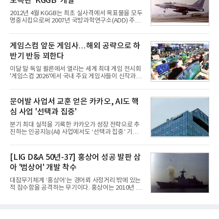
도폭탄 'KGGB' 개발
내고 있다.9일 업계에 따르면 LG전자는 2분기 생활가
전과 프리미엄 제품 경쟁력에 더해 B2B 사업 확대 효
2012년 4월 KGGB는 최초 실사격에서 목표물을 모두
과로 수익성을 방어한 반면 삼성전자는 디바이스경험
명중시킴으로써 2007년 국방과학연구소(ADD) 주관
(DX) 부문의 TV·생활가전 수익성이 악화됐다. 대신 삼
으로 시작된 KGGB 개발사업에 LIG넥스원은 시제업
성은 AI 메모리 등 반도체 사업을 중심으로 새로운 성
체로 참여했다. 체계개발에는 총 400여억 원의 개발
장 동력을 확보하는 데 집중하고 있다.LG전자는 B2B
비와 62개월의 기간이 소요됐다. 한국형 GPS 유도폭
게임스컴 앞둔 게임사…해외 공략으로 하
사업 확대
탄 KGGB(Korea GPS Guided Bomb)는 국내 최초
반기 반등 꾀한다
의 공대지 유도폭탄으로 2012년에 최종 전투용 적합
판정을 받았다.우리 공군이 운용하는 모든 전투기에
이달 말 독일 쾰른에서 열리는 세계 최대 게임 전시회
탑재할 수 있는 KGGB는 일반목적폭탄(General
'게임스컴 2026'에서 국내 주요 게임사들이 신작과 글
Purpose Bomb)에 장착하여 운용토록 개발됐다.이
로벌 전략을 공개한다. 상반기 게임사들의 실적이 업
는 현재 군에서 보유하고 있는 상당량의 일반목적폭
체별로 엇갈린 가운데 하반기 신작 흥행과 해외 시장
탄을 활용하기 위한 취지였다.항공기에 장착된 KGGB
성과가 실적을 좌우할 핵심 변수로 떠오르고 있다.8일
문어발 사업서 교훈 얻은 카카오, AI도 핵
는 조종사가 휴대하는 명령통신장치(PDU, P
업계에 따르면 올해 상반기 게임업계는 기업별 성적
심 사업 '선택과 집중'
표가 크게 갈렸다. 대표적으로 크래프톤은 'PUBG: 배
틀그라운드'의 안정적인 성장에 힘입어 상반기 연결
분기 최대 실적을 기록한 카카오가 성장 전략으로 추
기준 매출 2조6616억원, 영업이익 9725억원으로 역
진하는 인공지능(AI) 사업에서도 ‘선택과 집중’ 기조
대 최대 실적을 기록했다. 엔씨도 올해 출시한 '아이온
를 강화하고 있다. 경쟁사들이 AI 데이터센터 등 인프
2' 등에 힘입어 호실적을 거둘 것으로 전망된다.반면
라 투자에 나서는 것과 달리, 카카오는 ‘카카오톡’이
넷마블은 2분기 매출이 증가했지만 영업이익은 전년
라는 플랫폼 경쟁력을 활용한 AI 에이전트 서비스에
[LIG D&A 50년-37] 홍상어 성공 발판 삼
동기 대
집중하는 전략이다. 과거 무리한 사업 확장 과정에서
아 '범상어' 개발 착수
겪었던 시행착오를 되풀이하지 않고 핵심 역량에 집
중하겠다는 취지로 풀이된다.7일 업계에 따르면 카카
대잠무기체계 ‘홍상어’는 경어뢰 사정거리 밖에 있는
오는 올해 2분기 연결 기준 매출 2조985억원, 영업이
적 잠수함을 공격하는 무기이다. 홍상어는 2010년 넥
익 2770억원을 기록했다. 전년 동기 대비 매출과 영업
스원퓨처 시절 진해하우스에서 최초 생산돼 전력화가
이익은 각각 9%, 36% 증가해 모두 분기 기준 역대
이뤄졌다. 이후 2012년 한국형 구축함(KDX-1) 이상
최대치다. 상반기 기준 매출은 4조405억원, 영업이익
의 함정에 실전 배치됐다.그해 7월 해군은 동해상에서
은 4884억
성능 검증을 위해 홍상어 시험발사를 실시했다. 이때