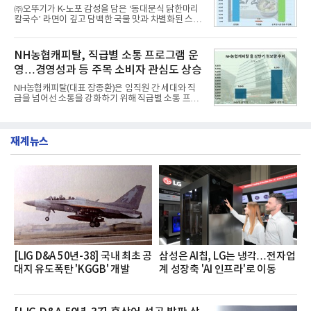
행 완성도 ▲첨단 편의 및 디지털 사양 적용 등을 통해
㈜오뚜기가 K-노포 감성을 담은 ‘동대문식 닭한마리
글로벌 준중형 세단의 새로운 기준을 세웠다.아반떼
칼국수’ 라면이 깊고 담백한 국물 맛과 차별화된 스토
는 가솔린 2.0과 1.6 하이브리드 두 가지 파워트레인
리로 출시 초기부터 높은 인기를 얻고 있다고 4일 밝
과 모던, 프리미엄, 인스퍼레이션 세 가지 트림으로
혔다.‘동대문식 닭한마리 칼국수’는 예상을 뛰어넘는
운영된다.◆ 디자인·공간·안전·성능 전반에서 차급을
소비자 호응에 힘입어 지난 7월 13일 첫 선을 보인 지
NH농협캐피탈, 직급별 소통 프로그램 운
넘
단 18일 만에 누적 판매량 50만 개를 돌파하는 성과를
영…경영성과 등 주목 소비자 관심도 상승
거두었다.이번 신제품은 개발진이 전국의 닭한마리
전문점을 직접 찾아 다니며 최적의 육수 비율을 완성
NH농협캐피탈(대표 장종환)은 임직원 간 세대와 직
했다. 자극적이지 않으면서도 깊은 닭육수에 마늘의
급을 넘어선 소통을 강화하기 위해 직급별 소통 프로
개운한 풍미를 더했으며, 국물이 잘 배어들면서도 쫄
그램'너하(NH)고, 나하(NH)고, NH GO!'를 지난 27일
깃한 식감이 살아있는 칼국수 면발을 정교하게 구현
부터 30일까지 서울 원센티널 NH농협캐피탈타워 22
했다는게 회사측의 설명이다.실제 현장 시식 행사에
층에서 운영했다고 31일 밝혔다.이번 프로그램은 경
서도
재계뉴스
영지원부 홍보팀과 2026년 새로이(e)＊가 공동 주관
했으며, ▲팀장·부장(7.27), ▲계장·주임(7.28), ▲과
장·차장(7.29), ▲대리(7.30) 등 직급별로 총 4회에 걸
쳐 진행됐다.참고로 새로이(e)는 NH농협캐피탈 MZ
세대들로(과장~계장) 구성된 자율 참여조직으로, 조
직문화 혁신과 업무 효율성 향상을 위한 다양한 활동
을 추진하며,새로운 변화와 이로운 영향력을 조직전
반에 전파하는 역할
[LIG D&A 50년-38] 국내 최초 공
삼성은 AI칩, LG는 냉각…전자업
대지 유도폭탄 'KGGB' 개발
계 성장축 'AI 인프라'로 이동