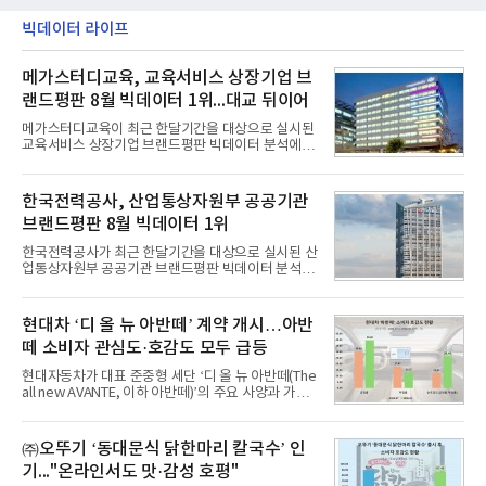
빅데이터 라이프
메가스터디교육, 교육서비스 상장기업 브
랜드평판 8월 빅데이터 1위...대교 뒤이어
메가스터디교육이 최근 한달기간을 대상으로 실시된
교육서비스 상장기업 브랜드평판 빅데이터 분석에서
1위를 차지했다. 대교와 디지털대상이 뒤를 이었다.7
일 한국기업평판연구소(소장 구창환)는 국내 교육서
비스 상장기업 브랜드를 대상으로 지난 7월 7일부터
한국전력공사, 산업통상자원부 공공기관
8월 7일까지 수집된 소비자 빅데이터 10,074,233건
브랜드평판 8월 빅데이터 1위
을 분석한 결과, 메가스터디교육이 브랜드평판지수
1,710,926을 기록하며 8월 1위에 올랐다고 밝혔다.
한국전력공사가 최근 한달기간을 대상으로 실시된 산
분석에 활용된 빅데이터는 지난 7월(9,491,206건) 대
업통상자원부 공공기관 브랜드평판 빅데이터 분석에
비 6.14% 증가한 수치로, 교육서비스 상장기업 브랜
서 1위를 차지했다. 한국가스공사와 한국수력원자력
드에 대한 소비자 관심이 확대됐다.연구소에 따르면 8
이 순으로 뒤를 이었다.7일 한국기업평판연구소(소장
월 교육서비스 상장기업 브랜드평판 순위는 메가스터
구창환)는 산업통상자원부 공공기관 41개 브랜드를
현대차 ‘디 올 뉴 아반떼’ 계약 개시…아반
디교육, 대교, 디지
대상으로 지난 7월 7일부터 8월 7일까지 수집된 소비
떼 소비자 관심도·호감도 모두 급등
자 빅데이터 91,102,549건을 분석한 결과, 한국전력
공사가 브랜드평판지수 10,670,633을 기록하며 8월
현대자동차가 대표 준중형 세단 ‘디 올 뉴 아반떼(The
1위에 올랐다고 밝혔다. 분석에 활용된 빅데이터는 지
all new AVANTE, 이하 아반떼)’의 주요 사양과 가격
난 7월(88,893,823건) 대비 2.48% 증가한 수치다.연
을 공개하고 5일부터 계약을 시작한다고 밝혔다.아반
구소에 따르면 8월 산업통상자원부 공공기관 브랜드
떼는 6년 만에 선보이는 8세대 완전변경 모델로, ▲정
평판 30위 순위는 한국전력공사, 한국가스공사, 한국
교한 선과 면을 중심으로 완성한 파격적인 디자인 ▲
㈜오뚜기 ‘동대문식 닭한마리 칼국수’ 인
수력원자력, 한국석
과거 중형 세단 수준으로 확대된 차체 제원 ▲글로벌
기..."온라인서도 맛·감성 호평"
최고 수준의 안전성 ▲성능과 효율을 동시에 높인 주