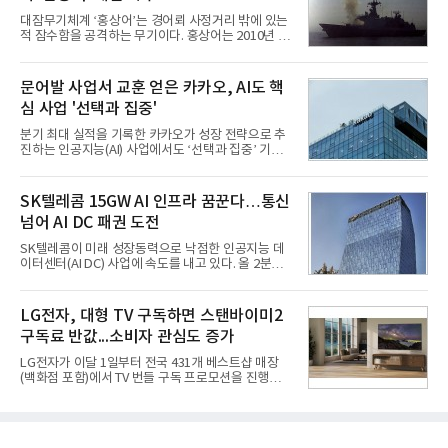
틀그라운드'의 안정적인 성장에 힘입어 상반기 연결
대잠무기체계 ‘홍상어’는 경어뢰 사정거리 밖에 있는
기준 매출 2조6616억원, 영업이익 9725억원으로 역
적 잠수함을 공격하는 무기이다. 홍상어는 2010년 넥
대 최대 실적을 기록했다. 엔씨도 올해 출시한 '아이온
스원퓨처 시절 진해하우스에서 최초 생산돼 전력화가
2' 등에 힘입어 호실적을 거둘 것으로 전망된다.반면
이뤄졌다. 이후 2012년 한국형 구축함(KDX-1) 이상
넷마블은 2분기 매출이 증가했지만 영업이익은 전년
의 함정에 실전 배치됐다.그해 7월 해군은 동해상에서
문어발 사업서 교훈 얻은 카카오, AI도 핵
동기 대
성능 검증을 위해 홍상어 시험발사를 실시했다. 이때
심 사업 '선택과 집중'
홍상어가 목표 지점에서 입수한 후 표적을 타격하지
못하고 물속에서 멈춰버리는 예상 밖의 일이 벌어졌
분기 최대 실적을 기록한 카카오가 성장 전략으로 추
다. 2차 품질확인 사격 시험에서도 만족스러운 결과를
진하는 인공지능(AI) 사업에서도 ‘선택과 집중’ 기조
얻지 못했다. 완벽한 신뢰성 확보를 위해 LIG넥스원은
를 강화하고 있다. 경쟁사들이 AI 데이터센터 등 인프
국방과학연구소(ADD) 테스크포스(TF)와 합심해 본
라 투자에 나서는 것과 달리, 카카오는 ‘카카오톡’이
격적인 개선 작업에 착수했다.홍상어 유도탄의 모든
라는 플랫폼 경쟁력을 활용한 AI 에이전트 서비스에
SK텔레콤 15GW AI 인프라 꿈꾼다…통신
분야를
집중하는 전략이다. 과거 무리한 사업 확장 과정에서
넘어 AI DC 패권 도전
겪었던 시행착오를 되풀이하지 않고 핵심 역량에 집
중하겠다는 취지로 풀이된다.7일 업계에 따르면 카카
SK텔레콤이 미래 성장동력으로 낙점한 인공지능 데
오는 올해 2분기 연결 기준 매출 2조985억원, 영업이
이터센터(AI DC) 사업에 속도를 내고 있다. 올 2분기
익 2770억원을 기록했다. 전년 동기 대비 매출과 영업
AI 데이터센터 매출이 90% 이상 급증한 데 이어, 오
이익은 각각 9%, 36% 증가해 모두 분기 기준 역대
는 2035년까지 총 15GW(기가와트) 규모의 AI DC를
최대치다. 상반기 기준 매출은 4조405억원, 영업이익
구축하겠다는 대형 청사진을 제시하면서다. 이에 따
LG전자, 대형 TV 구독하면 스탠바이미2
은 4884억
라 경쟁 구도 역시 이동통신사인 KT, LG유플러스를
구독료 반값...소비자 관심도 증가
넘어 네이버, 삼성SDS 등 IT 인프라 기업으로 확장되
고 있다.7일 SK텔레콤에 따르면 회사는 올해 2분기
LG전자가 이달 1일부터 전국 431개 베스트샵 매장
연결 기준 매출 4조 3591억원, 영업이익 5660억원을
(백화점 포함)에서 TV 번들 구독 프로모션을 진행하고
기록했다. 매출은 전년 동기 대비 0.5%, 영업이익은
있다. 대형 TV 구독 시 스탠바이미2 구독료를 반값 할
67.3% 증가한 수치다. AI DC 사업의 성장에 더해 수
인해주는 프로모션이다.대상 제품은 65·77·83형 올
익성 중심 경영, 그리고 지난해 발생한 일회성 비용에
레드, 75·86·100형 마이크로 RGB, 75·86형 미니
따른 기저효과가 실
RGB 등 거실용 TV로 인기가 높은 베스트셀러 TV 20