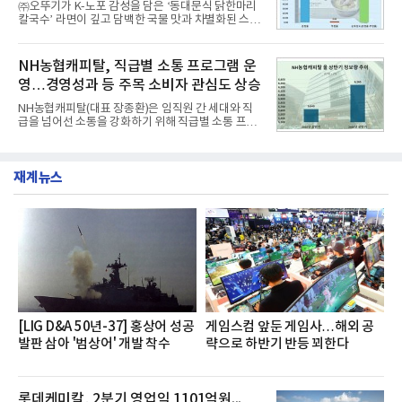
㈜오뚜기가 K-노포 감성을 담은 ‘동대문식 닭한마리
글로벌 준중형 세단의 새로운 기준을 세웠다.아반떼
칼국수’ 라면이 깊고 담백한 국물 맛과 차별화된 스토
는 가솔린 2.0과 1.6 하이브리드 두 가지 파워트레인
리로 출시 초기부터 높은 인기를 얻고 있다고 4일 밝
과 모던, 프리미엄, 인스퍼레이션 세 가지 트림으로
혔다.‘동대문식 닭한마리 칼국수’는 예상을 뛰어넘는
운영된다.◆ 디자인·공간·안전·성능 전반에서 차급을
소비자 호응에 힘입어 지난 7월 13일 첫 선을 보인 지
NH농협캐피탈, 직급별 소통 프로그램 운
넘
단 18일 만에 누적 판매량 50만 개를 돌파하는 성과를
영…경영성과 등 주목 소비자 관심도 상승
거두었다.이번 신제품은 개발진이 전국의 닭한마리
전문점을 직접 찾아 다니며 최적의 육수 비율을 완성
NH농협캐피탈(대표 장종환)은 임직원 간 세대와 직
했다. 자극적이지 않으면서도 깊은 닭육수에 마늘의
급을 넘어선 소통을 강화하기 위해 직급별 소통 프로
개운한 풍미를 더했으며, 국물이 잘 배어들면서도 쫄
그램'너하(NH)고, 나하(NH)고, NH GO!'를 지난 27일
깃한 식감이 살아있는 칼국수 면발을 정교하게 구현
부터 30일까지 서울 원센티널 NH농협캐피탈타워 22
했다는게 회사측의 설명이다.실제 현장 시식 행사에
층에서 운영했다고 31일 밝혔다.이번 프로그램은 경
서도
재계뉴스
영지원부 홍보팀과 2026년 새로이(e)＊가 공동 주관
했으며, ▲팀장·부장(7.27), ▲계장·주임(7.28), ▲과
장·차장(7.29), ▲대리(7.30) 등 직급별로 총 4회에 걸
쳐 진행됐다.참고로 새로이(e)는 NH농협캐피탈 MZ
세대들로(과장~계장) 구성된 자율 참여조직으로, 조
직문화 혁신과 업무 효율성 향상을 위한 다양한 활동
을 추진하며,새로운 변화와 이로운 영향력을 조직전
반에 전파하는 역할
[LIG D&A 50년-37] 홍상어 성공
게임스컴 앞둔 게임사…해외 공
발판 삼아 '범상어' 개발 착수
략으로 하반기 반등 꾀한다
롯데케미칼, 2분기 영업익 1101억원...