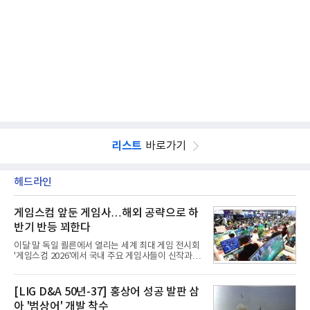
리스트
바로가기
헤드라인
게임스컴 앞둔 게임사…해외 공략으로 하
반기 반등 꾀한다
이달 말 독일 쾰른에서 열리는 세계 최대 게임 전시회
'게임스컴 2026'에서 국내 주요 게임사들이 신작과 글
로벌 전략을 공개한다. 상반기 게임사들의 실적이 업
체별로 엇갈린 가운데 하반기 신작 흥행과 해외 시장
성과가 실적을 좌우할 핵심 변수로 떠오르고 있다.8일
[LIG D&A 50년-37] 홍상어 성공 발판 삼
업계에 따르면 올해 상반기 게임업계는 기업별 성적
아 '범상어' 개발 착수
표가 크게 갈렸다. 대표적으로 크래프톤은 'PUBG: 배