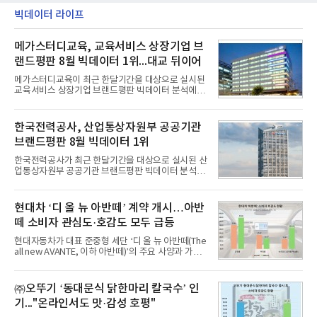
빅데이터 라이프
메가스터디교육, 교육서비스 상장기업 브
랜드평판 8월 빅데이터 1위...대교 뒤이어
메가스터디교육이 최근 한달기간을 대상으로 실시된
교육서비스 상장기업 브랜드평판 빅데이터 분석에서
1위를 차지했다. 대교와 디지털대상이 뒤를 이었다.7
일 한국기업평판연구소(소장 구창환)는 국내 교육서
비스 상장기업 브랜드를 대상으로 지난 7월 7일부터
한국전력공사, 산업통상자원부 공공기관
8월 7일까지 수집된 소비자 빅데이터 10,074,233건
브랜드평판 8월 빅데이터 1위
을 분석한 결과, 메가스터디교육이 브랜드평판지수
1,710,926을 기록하며 8월 1위에 올랐다고 밝혔다.
한국전력공사가 최근 한달기간을 대상으로 실시된 산
분석에 활용된 빅데이터는 지난 7월(9,491,206건) 대
업통상자원부 공공기관 브랜드평판 빅데이터 분석에
비 6.14% 증가한 수치로, 교육서비스 상장기업 브랜
서 1위를 차지했다. 한국가스공사와 한국수력원자력
드에 대한 소비자 관심이 확대됐다.연구소에 따르면 8
이 순으로 뒤를 이었다.7일 한국기업평판연구소(소장
월 교육서비스 상장기업 브랜드평판 순위는 메가스터
구창환)는 산업통상자원부 공공기관 41개 브랜드를
현대차 ‘디 올 뉴 아반떼’ 계약 개시…아반
디교육, 대교, 디지
대상으로 지난 7월 7일부터 8월 7일까지 수집된 소비
떼 소비자 관심도·호감도 모두 급등
자 빅데이터 91,102,549건을 분석한 결과, 한국전력
공사가 브랜드평판지수 10,670,633을 기록하며 8월
현대자동차가 대표 준중형 세단 ‘디 올 뉴 아반떼(The
1위에 올랐다고 밝혔다. 분석에 활용된 빅데이터는 지
all new AVANTE, 이하 아반떼)’의 주요 사양과 가격
난 7월(88,893,823건) 대비 2.48% 증가한 수치다.연
을 공개하고 5일부터 계약을 시작한다고 밝혔다.아반
구소에 따르면 8월 산업통상자원부 공공기관 브랜드
떼는 6년 만에 선보이는 8세대 완전변경 모델로, ▲정
평판 30위 순위는 한국전력공사, 한국가스공사, 한국
교한 선과 면을 중심으로 완성한 파격적인 디자인 ▲
㈜오뚜기 ‘동대문식 닭한마리 칼국수’ 인
수력원자력, 한국석
과거 중형 세단 수준으로 확대된 차체 제원 ▲글로벌
기..."온라인서도 맛·감성 호평"
최고 수준의 안전성 ▲성능과 효율을 동시에 높인 주
행 완성도 ▲첨단 편의 및 디지털 사양 적용 등을 통해