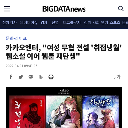
전체기사
데이터이슈
경제
산업
테크놀로지
정치·사회
연예·스포츠
문
문화·라이프
카카오엔터, "여성 무협 전설 '취접냉월'
웹소설 이어 웹툰 재탄생"
2022-04-01 09:48:06