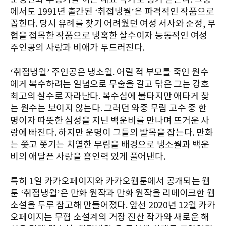
에서도 1991년 출간된 ‘취접냉월’은 파격적인 작품으로
꼽힌다. 당시 유례를 찾기 어려웠던 여성 서사와 순정, 무
협을 접목한 작품으로 냉혹한 살수이자 능동적인 여성
주인공의 사랑과 비애가 두드러진다.
‘취접냉월’ 주인공은 냉소월. 어릴 적 부모를 죽인 원수
에게 복수하려는 일념으로 무술을 갈고 닦은 그는 강호
최고의 살수로 자라난다. 복수심에 불타지만 애타게 찾
는 원수는 보이지 않는다. 그러던 와중 무림 고수 중 한
명이자 따뜻한 심성을 지닌 백운비를 만나며 뜨거운 사
랑에 빠진다. 하지만 운명이 그들의 발목을 잡는다. 만화
는 쫓고 쫓기는 치열한 무림을 배경으로 냉소월과 백운
비의 애달픈 사랑을 흡인력 있게 풀어낸다.
특히 1일 카카오페이지와 카카오웹툰에서 공개되는 웹
툰 ‘취접냉월’은 만화 원작과 만화 원작을 리메이크한 웹
소설을 두루 참고해 만들어졌다. 앞선 2020년 12월 카카
오페이지는 무협 소설계의 거장 진산 작가와 새로운 해