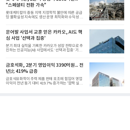
"스페셜티 전환 가속"
롯데케미칼이 중동 지역 지정학적 불안에 따른 공급
망 불확실성 지속에도 생산 운영 최적화와 수익성 중
심의 사업 운영을 통해 전분기에 이어 흑자 기조를 이
어갔다.롯데케미칼이 2026년 2분기 연결 기준 매출
액 5조6864억원, 영업이익 1101억원을 기록했다고 7
문어발 사업서 교훈 얻은 카카오, AI도 핵
일 밝혔다. 사업별로는 기초화학 부문(롯데케미칼 기
심 사업 '선택과 집중'
초소재사업·LC타이탄·LC USA·롯데대산석화)이 매
출 3조9403억원, 영업이익 23억원을 기록했다. 정기
분기 최대 실적을 기록한 카카오가 성장 전략으로 추
보수 영향과 원료 가격 변동에 따른 래깅 효과로 전분
진하는 인공지능(AI) 사업에서도 ‘선택과 집중’ 기조
기 대비 수익성은 둔화됐지만 흑자 전환 흐름을 유지
를 강화하고 있다. 경쟁사들이 AI 데이터센터 등 인프
했다.첨단소재 부문은 매출 1조1551억원, 영업이익
라 투자에 나서는 것과 달리, 카카오는 ‘카카오톡’이
1325억원을 기록했다. 주요 제품의 스프레드 확대와
라는 플랫폼 경쟁력을 활용한 AI 에이전트 서비스에
금호석화, 2분기 영업이익 3390억원... 전
우호적인 환율 효과
집중하는 전략이다. 과거 무리한 사업 확장 과정에서
년比 419% 급증
겪었던 시행착오를 되풀이하지 않고 핵심 역량에 집
중하겠다는 취지로 풀이된다.7일 업계에 따르면 카카
금호석유화학이 주력 제품 판매 호조에 힘입어 영업
오는 올해 2분기 연결 기준 매출 2조985억원, 영업이
이익이 전년 동기 대비 419.7% 증가하는 '깜짝 실
익 2770억원을 기록했다. 전년 동기 대비 매출과 영업
적'을 냈다. 금호석유화학은 연결 기준 올해 2분기 영
이익은 각각 9%, 36% 증가해 모두 분기 기준 역대
업이익이 3390억원으로 지난해 동기보다 419.7% 증
최대치다. 상반기 기준 매출은 4조405억원, 영업이익
가한 것으로 잠정 집계됐다고 7일 공시했다.매출은 2
은 4884억
조2682억원으로 지난해 동기 대비 27.9% 증가했다.
순이익은 3004억원으로 420.4% 늘었다.이번 호실적
은 주력 제품인 NB라텍스와 합성수지 판매 호조가 견
인한 것으로 풀이된다. 미국의 중국산 의료용 고무장
갑 관세 인상 이후 동남아 장갑업체의 가동률이 높아
지면서 NB라텍스 수요가 증가했고, 원재료인 부타디
엔(BD) 가격 상승분을 제품 가격에 반영하면서 수익