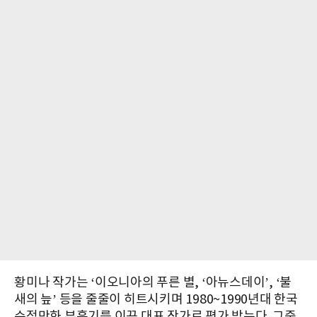
황미나 작가는 ‘이오니아의 푸른 별, ‘아뉴스데이’, ‘불
새의 늪’ 등을 줄줄이 히트시키며 1980~1990년대 한국
순정만화 부흥기를 이끈 대표 작가로 평가 받는다. 그중