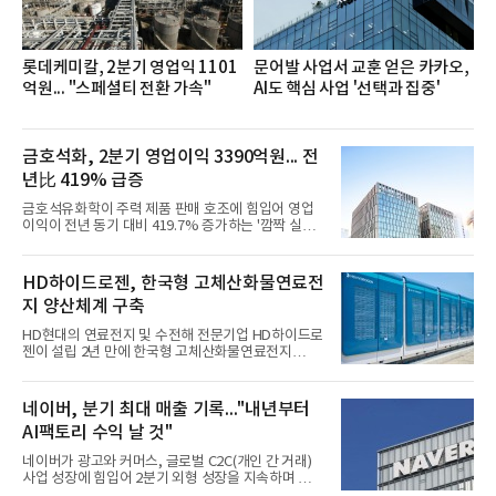
롯데케미칼, 2분기 영업익 1101
문어발 사업서 교훈 얻은 카카오,
억원... "스페셜티 전환 가속"
AI도 핵심 사업 '선택과 집중'
금호석화, 2분기 영업이익 3390억원... 전
년比 419% 급증
금호석유화학이 주력 제품 판매 호조에 힘입어 영업
이익이 전년 동기 대비 419.7% 증가하는 '깜짝 실
적'을 냈다. 금호석유화학은 연결 기준 올해 2분기 영
업이익이 3390억원으로 지난해 동기보다 419.7% 증
가한 것으로 잠정 집계됐다고 7일 공시했다.매출은 2
HD하이드로젠, 한국형 고체산화물연료전
조2682억원으로 지난해 동기 대비 27.9% 증가했다.
지 양산체계 구축
순이익은 3004억원으로 420.4% 늘었다.이번 호실적
은 주력 제품인 NB라텍스와 합성수지 판매 호조가 견
HD현대의 연료전지 및 수전해 전문기업 HD하이드로
인한 것으로 풀이된다. 미국의 중국산 의료용 고무장
젠이 설립 2년 만에 한국형 고체산화물연료전지
갑 관세 인상 이후 동남아 장갑업체의 가동률이 높아
(SOFC, Solid Oxide Fuel Cell) 양산체계를 구축하고
지면서 NB라텍스 수요가 증가했고, 원재료인 부타디
본격적인 시장 공략에 나선다.HD하이드로젠은 최근
엔(BD) 가격 상승분을 제품 가격에 반영하면서 수익
한국전기안전공사(KESCO)로부터 SOFC 발전설비
네이버, 분기 최대 매출 기록..."내년부터
성이 개선됐다.금호석유
‘HD250’과 ‘HD300’, 제조시설에 대한 사용전검사를
AI팩토리 수익 날 것"
완료하고 제품 양산체계 구축했다고 밝혔다.HD250
과 HD300은 각각 249kW급과 285kW급의 중소형 발
네이버가 광고와 커머스, 글로벌 C2C(개인 간 거래)
전용 SOFC 제품이다. 이번 검사를 통해 HD하이드로
사업 성장에 힘입어 2분기 외형 성장을 지속하며 역대
젠은 제품과 제조시설의 전기설비 안전성과 적합성을
최대 매출을 기록했다. AI 검색 서비스 'AI 탭'의 이용