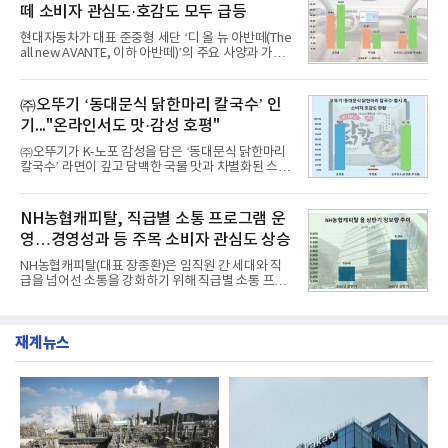
떼 소비자 관심도·호감도 모두 급등
자 빅데이터 91,102,549건을 분석한 결과, 한국전력
공사가 브랜드평판지수 10,670,633을 기록하며 8월
현대자동차가 대표 준중형 세단 ‘디 올 뉴 아반떼(The
1위에 올랐다고 밝혔다. 분석에 활용된 빅데이터는 지
all new AVANTE, 이하 아반떼)’의 주요 사양과 가격
난 7월(88,893,823건) 대비 2.48% 증가한 수치다.연
을 공개하고 5일부터 계약을 시작한다고 밝혔다.아반
구소에 따르면 8월 산업통상자원부 공공기관 브랜드
떼는 6년 만에 선보이는 8세대 완전변경 모델로, ▲정
평판 30위 순위는 한국전력공사, 한국가스공사, 한국
교한 선과 면을 중심으로 완성한 파격적인 디자인 ▲
㈜오뚜기 ‘동대문식 닭한마리 칼국수’ 인
수력원자력, 한국석
과거 중형 세단 수준으로 확대된 차체 제원 ▲글로벌
기..."온라인서도 맛·감성 호평"
최고 수준의 안전성 ▲성능과 효율을 동시에 높인 주
행 완성도 ▲첨단 편의 및 디지털 사양 적용 등을 통해
㈜오뚜기가 K-노포 감성을 담은 ‘동대문식 닭한마리
글로벌 준중형 세단의 새로운 기준을 세웠다.아반떼
칼국수’ 라면이 깊고 담백한 국물 맛과 차별화된 스토
는 가솔린 2.0과 1.6 하이브리드 두 가지 파워트레인
리로 출시 초기부터 높은 인기를 얻고 있다고 4일 밝
과 모던, 프리미엄, 인스퍼레이션 세 가지 트림으로
혔다.‘동대문식 닭한마리 칼국수’는 예상을 뛰어넘는
운영된다.◆ 디자인·공간·안전·성능 전반에서 차급을
소비자 호응에 힘입어 지난 7월 13일 첫 선을 보인 지
NH농협캐피탈, 직급별 소통 프로그램 운
넘
단 18일 만에 누적 판매량 50만 개를 돌파하는 성과를
영…경영성과 등 주목 소비자 관심도 상승
거두었다.이번 신제품은 개발진이 전국의 닭한마리
전문점을 직접 찾아 다니며 최적의 육수 비율을 완성
NH농협캐피탈(대표 장종환)은 임직원 간 세대와 직
했다. 자극적이지 않으면서도 깊은 닭육수에 마늘의
급을 넘어선 소통을 강화하기 위해 직급별 소통 프로
개운한 풍미를 더했으며, 국물이 잘 배어들면서도 쫄
그램'너하(NH)고, 나하(NH)고, NH GO!'를 지난 27일
깃한 식감이 살아있는 칼국수 면발을 정교하게 구현
부터 30일까지 서울 원센티널 NH농협캐피탈타워 22
했다는게 회사측의 설명이다.실제 현장 시식 행사에
층에서 운영했다고 31일 밝혔다.이번 프로그램은 경
서도
재계뉴스
영지원부 홍보팀과 2026년 새로이(e)＊가 공동 주관
했으며, ▲팀장·부장(7.27), ▲계장·주임(7.28), ▲과
장·차장(7.29), ▲대리(7.30) 등 직급별로 총 4회에 걸
쳐 진행됐다.참고로 새로이(e)는 NH농협캐피탈 MZ
세대들로(과장~계장) 구성된 자율 참여조직으로, 조
직문화 혁신과 업무 효율성 향상을 위한 다양한 활동
을 추진하며,새로운 변화와 이로운 영향력을 조직전
반에 전파하는 역할