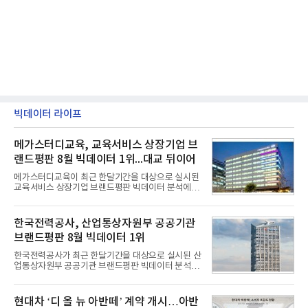
빅데이터 라이프
메가스터디교육, 교육서비스 상장기업 브
랜드평판 8월 빅데이터 1위...대교 뒤이어
메가스터디교육이 최근 한달기간을 대상으로 실시된
교육서비스 상장기업 브랜드평판 빅데이터 분석에서
1위를 차지했다. 대교와 디지털대상이 뒤를 이었다.7
일 한국기업평판연구소(소장 구창환)는 국내 교육서
비스 상장기업 브랜드를 대상으로 지난 7월 7일부터
한국전력공사, 산업통상자원부 공공기관
8월 7일까지 수집된 소비자 빅데이터 10,074,233건
브랜드평판 8월 빅데이터 1위
을 분석한 결과, 메가스터디교육이 브랜드평판지수
1,710,926을 기록하며 8월 1위에 올랐다고 밝혔다.
한국전력공사가 최근 한달기간을 대상으로 실시된 산
분석에 활용된 빅데이터는 지난 7월(9,491,206건) 대
업통상자원부 공공기관 브랜드평판 빅데이터 분석에
비 6.14% 증가한 수치로, 교육서비스 상장기업 브랜
서 1위를 차지했다. 한국가스공사와 한국수력원자력
드에 대한 소비자 관심이 확대됐다.연구소에 따르면 8
이 순으로 뒤를 이었다.7일 한국기업평판연구소(소장
월 교육서비스 상장기업 브랜드평판 순위는 메가스터
구창환)는 산업통상자원부 공공기관 41개 브랜드를
현대차 ‘디 올 뉴 아반떼’ 계약 개시…아반
디교육, 대교, 디지
대상으로 지난 7월 7일부터 8월 7일까지 수집된 소비