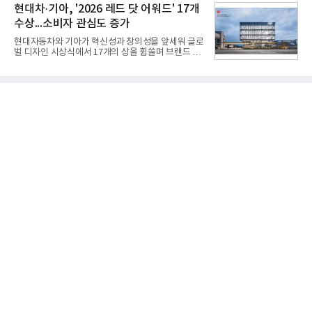
사일을 개발하기로 결정했다.처음 KM-SAM 사업으로
현대차·기아, '2026 레드 닷 어워드' 17개
등으로 이전
불린 이 사업의 명칭은 호크(Iron Hawk, 철매)를 대체
수상...소비자 관심도 증가
한다는 의미에서 ‘철매Ⅱ’ 로 정해졌다. 철매Ⅱ 개발
사업은 미사일체계 완성 후인 2011년 ‘천궁(天弓)’으
현대자동차와 기아가 혁신성과 창의성을 앞세워 글로
로 다시 장비명이 바뀌었다. 17개 업체와 관련 기관이
벌 디자인 시상식에서 17개의 상을 휩쓸며 브랜드 경
참여한 가운데 LIG 넥스원은 탐색 개발에서 체계개발
쟁력을 다시 한번 입증했다.현대자동차·기아는 '2026
완료까지 모든 과정에 참여했다. 1976년 호크 미사일
레드 닷 어워드: 브랜드 & 커뮤니케이션 디자인 부문
창정비 업체로 출발했던 회사가 호크 대체 유도무기
(Red Dot Design Award: Brand &
인 천궁
Communication Design)'에서 최우수상 2개, 본상
15개를 수상했다고 7일 밝혔다.'레드 닷 어워드'는 독
일 iF, 미국 IDEA와 함께 세계 3대 디자인 시상식으로
손꼽히는 세계 최대 규모의 디자인 공모전이다. 독일
노르트라인 베스트팔렌 디자인센터(Design
Zentrum Nordrhein Westfalen)가 주관해 매년 ▲
제품 디자인 ▲브랜드 & 커뮤니케이션 디자인 ▲디
자인 콘셉트 각 부문에서 우수한