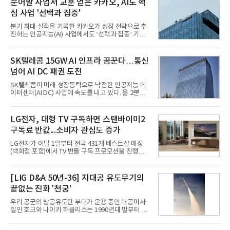
문어발 사업서 교훈 얻은 카카오, AI도 핵
심 사업 '선택과 집중'
분기 최대 실적을 기록한 카카오가 성장 전략으로 추
진하는 인공지능(AI) 사업에서도 ‘선택과 집중’ 기조
를 강화하고 있다. 경쟁사들이 AI 데이터센터 등 인프
라 투자에 나서는 것과 달리, 카카오는 ‘카카오톡’이
라는 플랫폼 경쟁력을 활용한 AI 에이전트 서비스에
SK텔레콤 15GW AI 인프라 꿈꾼다…통신
집중하는 전략이다. 과거 무리한 사업 확장 과정에서
넘어 AI DC 패권 도전
겪었던 시행착오를 되풀이하지 않고 핵심 역량에 집
중하겠다는 취지로 풀이된다.7일 업계에 따르면 카카
SK텔레콤이 미래 성장동력으로 낙점한 인공지능 데
오는 올해 2분기 연결 기준 매출 2조985억원, 영업이
이터센터(AI DC) 사업에 속도를 내고 있다. 올 2분기
익 2770억원을 기록했다. 전년 동기 대비 매출과 영업
AI 데이터센터 매출이 90% 이상 급증한 데 이어, 오
이익은 각각 9%, 36% 증가해 모두 분기 기준 역대
는 2035년까지 총 15GW(기가와트) 규모의 AI DC를
최대치다. 상반기 기준 매출은 4조405억원, 영업이익
구축하겠다는 대형 청사진을 제시하면서다. 이에 따
LG전자, 대형 TV 구독하면 스탠바이미2
은 4884억
라 경쟁 구도 역시 이동통신사인 KT, LG유플러스를
구독료 반값...소비자 관심도 증가
넘어 네이버, 삼성SDS 등 IT 인프라 기업으로 확장되
고 있다.7일 SK텔레콤에 따르면 회사는 올해 2분기
LG전자가 이달 1일부터 전국 431개 베스트샵 매장
연결 기준 매출 4조 3591억원, 영업이익 5660억원을
(백화점 포함)에서 TV 번들 구독 프로모션을 진행하고
기록했다. 매출은 전년 동기 대비 0.5%, 영업이익은
있다. 대형 TV 구독 시 스탠바이미2 구독료를 반값 할
67.3% 증가한 수치다. AI DC 사업의 성장에 더해 수
인해주는 프로모션이다.대상 제품은 65·77·83형 올
익성 중심 경영, 그리고 지난해 발생한 일회성 비용에
레드, 75·86·100형 마이크로 RGB, 75·86형 미니
[LIG D&A 50년-36] 지대공 유도무기의
따른 기저효과가 실
RGB 등 거실용 TV로 인기가 높은 베스트셀러 TV 20
끝없는 진화 '천궁'
개 모델이며, 동시 구독 계약 시 스탠바이미2(모델명
27LX6TPGA) 구독료를 50% 할인 받을 수 있다. 프로
우리 공군의 방공유도탄 부대가 운용 중인 대공미사
모션 대상 모델과 혜택, 구독료 등 프로모션 세부 사항
일인 호크와 나이키 허큘리스는 1990년대 말부터 성
은 베스트샵 판매 매니저에게 문의하면 자세히 안내
능 면에서 한계를 보이기 시작했다. 이에 따라 정부는
받을 수 있다.LG TV를 구독으로 이용하면 최대 6년까
기존 미사일체계를 대체할 중고도 및 중거리 대공미
지 구독 계약기간 내 무상 A/S를 받을 수 있으며, 이사