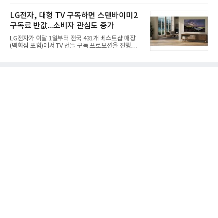
이익은 각각 9%, 36% 증가해 모두 분기 기준 역대
는 2035년까지 총 15GW(기가와트) 규모의 AI DC를
최대치다. 상반기 기준 매출은 4조405억원, 영업이익
구축하겠다는 대형 청사진을 제시하면서다. 이에 따
LG전자, 대형 TV 구독하면 스탠바이미2
은 4884억
라 경쟁 구도 역시 이동통신사인 KT, LG유플러스를
구독료 반값...소비자 관심도 증가
넘어 네이버, 삼성SDS 등 IT 인프라 기업으로 확장되
고 있다.7일 SK텔레콤에 따르면 회사는 올해 2분기
LG전자가 이달 1일부터 전국 431개 베스트샵 매장
연결 기준 매출 4조 3591억원, 영업이익 5660억원을
(백화점 포함)에서 TV 번들 구독 프로모션을 진행하고
기록했다. 매출은 전년 동기 대비 0.5%, 영업이익은
있다. 대형 TV 구독 시 스탠바이미2 구독료를 반값 할
67.3% 증가한 수치다. AI DC 사업의 성장에 더해 수
인해주는 프로모션이다.대상 제품은 65·77·83형 올
익성 중심 경영, 그리고 지난해 발생한 일회성 비용에
레드, 75·86·100형 마이크로 RGB, 75·86형 미니
따른 기저효과가 실
RGB 등 거실용 TV로 인기가 높은 베스트셀러 TV 20
개 모델이며, 동시 구독 계약 시 스탠바이미2(모델명
27LX6TPGA) 구독료를 50% 할인 받을 수 있다. 프로
모션 대상 모델과 혜택, 구독료 등 프로모션 세부 사항
은 베스트샵 판매 매니저에게 문의하면 자세히 안내
받을 수 있다.LG TV를 구독으로 이용하면 최대 6년까
지 구독 계약기간 내 무상 A/S를 받을 수 있으며, 이사
등으로 이전