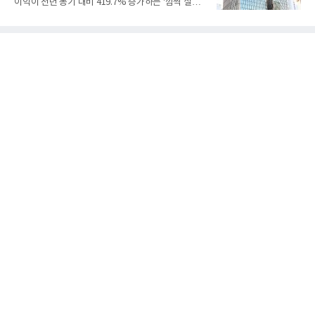
이익이 전년 동기 대비 419.7% 증가하는 '깜짝 실
익 2770억원을 기록했다. 전년 동기 대비 매출과 영업
적'을 냈다. 금호석유화학은 연결 기준 올해 2분기 영
이익은 각각 9%, 36% 증가해 모두 분기 기준 역대
업이익이 3390억원으로 지난해 동기보다 419.7% 증
최대치다. 상반기 기준 매출은 4조405억원, 영업이익
가한 것으로 잠정 집계됐다고 7일 공시했다.매출은 2
은 4884억
조2682억원으로 지난해 동기 대비 27.9% 증가했다.
순이익은 3004억원으로 420.4% 늘었다.이번 호실적
은 주력 제품인 NB라텍스와 합성수지 판매 호조가 견
인한 것으로 풀이된다. 미국의 중국산 의료용 고무장
갑 관세 인상 이후 동남아 장갑업체의 가동률이 높아
지면서 NB라텍스 수요가 증가했고, 원재료인 부타디
엔(BD) 가격 상승분을 제품 가격에 반영하면서 수익
성이 개선됐다.금호석유