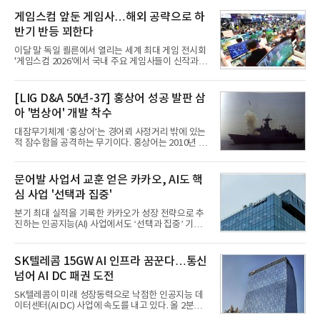
게임스컴 앞둔 게임사…해외 공략으로 하
반기 반등 꾀한다
이달 말 독일 쾰른에서 열리는 세계 최대 게임 전시회
'게임스컴 2026'에서 국내 주요 게임사들이 신작과 글
로벌 전략을 공개한다. 상반기 게임사들의 실적이 업
체별로 엇갈린 가운데 하반기 신작 흥행과 해외 시장
성과가 실적을 좌우할 핵심 변수로 떠오르고 있다.8일
[LIG D&A 50년-37] 홍상어 성공 발판 삼
업계에 따르면 올해 상반기 게임업계는 기업별 성적
아 '범상어' 개발 착수
표가 크게 갈렸다. 대표적으로 크래프톤은 'PUBG: 배
틀그라운드'의 안정적인 성장에 힘입어 상반기 연결
대잠무기체계 ‘홍상어’는 경어뢰 사정거리 밖에 있는
기준 매출 2조6616억원, 영업이익 9725억원으로 역
적 잠수함을 공격하는 무기이다. 홍상어는 2010년 넥
대 최대 실적을 기록했다. 엔씨도 올해 출시한 '아이온
스원퓨처 시절 진해하우스에서 최초 생산돼 전력화가
2' 등에 힘입어 호실적을 거둘 것으로 전망된다.반면
이뤄졌다. 이후 2012년 한국형 구축함(KDX-1) 이상
넷마블은 2분기 매출이 증가했지만 영업이익은 전년
의 함정에 실전 배치됐다.그해 7월 해군은 동해상에서
문어발 사업서 교훈 얻은 카카오, AI도 핵
동기 대
성능 검증을 위해 홍상어 시험발사를 실시했다. 이때
심 사업 '선택과 집중'
홍상어가 목표 지점에서 입수한 후 표적을 타격하지
못하고 물속에서 멈춰버리는 예상 밖의 일이 벌어졌
분기 최대 실적을 기록한 카카오가 성장 전략으로 추
다. 2차 품질확인 사격 시험에서도 만족스러운 결과를
진하는 인공지능(AI) 사업에서도 ‘선택과 집중’ 기조
얻지 못했다. 완벽한 신뢰성 확보를 위해 LIG넥스원은
를 강화하고 있다. 경쟁사들이 AI 데이터센터 등 인프
국방과학연구소(ADD) 테스크포스(TF)와 합심해 본
라 투자에 나서는 것과 달리, 카카오는 ‘카카오톡’이
격적인 개선 작업에 착수했다.홍상어 유도탄의 모든
라는 플랫폼 경쟁력을 활용한 AI 에이전트 서비스에
SK텔레콤 15GW AI 인프라 꿈꾼다…통신
분야를
집중하는 전략이다. 과거 무리한 사업 확장 과정에서
넘어 AI DC 패권 도전
겪었던 시행착오를 되풀이하지 않고 핵심 역량에 집
중하겠다는 취지로 풀이된다.7일 업계에 따르면 카카
SK텔레콤이 미래 성장동력으로 낙점한 인공지능 데
오는 올해 2분기 연결 기준 매출 2조985억원, 영업이
이터센터(AI DC) 사업에 속도를 내고 있다. 올 2분기
익 2770억원을 기록했다. 전년 동기 대비 매출과 영업
AI 데이터센터 매출이 90% 이상 급증한 데 이어, 오