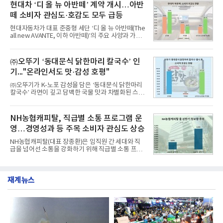
구창환)는 산업통상자원부 공공기관 41개 브랜드를
현대차 ‘디 올 뉴 아반떼’ 계약 개시…아반
디교육, 대교, 디지
대상으로 지난 7월 7일부터 8월 7일까지 수집된 소비
떼 소비자 관심도·호감도 모두 급등
자 빅데이터 91,102,549건을 분석한 결과, 한국전력
공사가 브랜드평판지수 10,670,633을 기록하며 8월
현대자동차가 대표 준중형 세단 ‘디 올 뉴 아반떼(The
1위에 올랐다고 밝혔다. 분석에 활용된 빅데이터는 지
all new AVANTE, 이하 아반떼)’의 주요 사양과 가격
난 7월(88,893,823건) 대비 2.48% 증가한 수치다.연
을 공개하고 5일부터 계약을 시작한다고 밝혔다.아반
구소에 따르면 8월 산업통상자원부 공공기관 브랜드
떼는 6년 만에 선보이는 8세대 완전변경 모델로, ▲정
평판 30위 순위는 한국전력공사, 한국가스공사, 한국
교한 선과 면을 중심으로 완성한 파격적인 디자인 ▲
㈜오뚜기 ‘동대문식 닭한마리 칼국수’ 인
수력원자력, 한국석
과거 중형 세단 수준으로 확대된 차체 제원 ▲글로벌
기..."온라인서도 맛·감성 호평"
최고 수준의 안전성 ▲성능과 효율을 동시에 높인 주
행 완성도 ▲첨단 편의 및 디지털 사양 적용 등을 통해
㈜오뚜기가 K-노포 감성을 담은 ‘동대문식 닭한마리
글로벌 준중형 세단의 새로운 기준을 세웠다.아반떼
칼국수’ 라면이 깊고 담백한 국물 맛과 차별화된 스토
는 가솔린 2.0과 1.6 하이브리드 두 가지 파워트레인
리로 출시 초기부터 높은 인기를 얻고 있다고 4일 밝
과 모던, 프리미엄, 인스퍼레이션 세 가지 트림으로
혔다.‘동대문식 닭한마리 칼국수’는 예상을 뛰어넘는
운영된다.◆ 디자인·공간·안전·성능 전반에서 차급을
소비자 호응에 힘입어 지난 7월 13일 첫 선을 보인 지
NH농협캐피탈, 직급별 소통 프로그램 운
넘
단 18일 만에 누적 판매량 50만 개를 돌파하는 성과를
영…경영성과 등 주목 소비자 관심도 상승
거두었다.이번 신제품은 개발진이 전국의 닭한마리
전문점을 직접 찾아 다니며 최적의 육수 비율을 완성
NH농협캐피탈(대표 장종환)은 임직원 간 세대와 직
했다. 자극적이지 않으면서도 깊은 닭육수에 마늘의
급을 넘어선 소통을 강화하기 위해 직급별 소통 프로
개운한 풍미를 더했으며, 국물이 잘 배어들면서도 쫄
그램'너하(NH)고, 나하(NH)고, NH GO!'를 지난 27일
깃한 식감이 살아있는 칼국수 면발을 정교하게 구현
부터 30일까지 서울 원센티널 NH농협캐피탈타워 22
했다는게 회사측의 설명이다.실제 현장 시식 행사에
층에서 운영했다고 31일 밝혔다.이번 프로그램은 경
서도
재계뉴스
영지원부 홍보팀과 2026년 새로이(e)＊가 공동 주관
했으며, ▲팀장·부장(7.27), ▲계장·주임(7.28), ▲과
장·차장(7.29), ▲대리(7.30) 등 직급별로 총 4회에 걸
쳐 진행됐다.참고로 새로이(e)는 NH농협캐피탈 MZ
세대들로(과장~계장) 구성된 자율 참여조직으로, 조
직문화 혁신과 업무 효율성 향상을 위한 다양한 활동