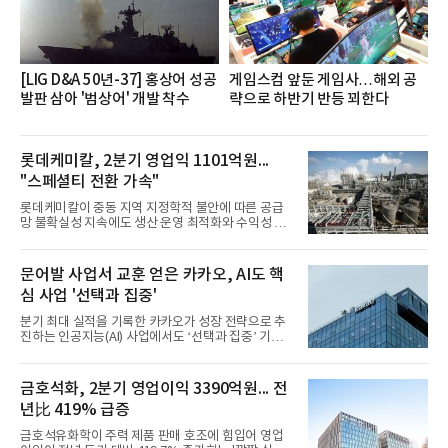
을 추진하며,새로운 변화와 이로운 영향력을 조직전
반에 전파하는 역할
[LIG D&A 50년-37] 홍상어 성공
게임스컴 앞둔 게임사…해외 공
발판 삼아 '범상어' 개발 착수
략으로 하반기 반등 꾀한다
롯데케미칼, 2분기 영업익 1101억원...
"스페셜티 전환 가속"
롯데케미칼이 중동 지역 지정학적 불안에 따른 공급
망 불확실성 지속에도 생산 운영 최적화와 수익성 중
심의 사업 운영을 통해 전분기에 이어 흑자 기조를 이
어갔다.롯데케미칼이 2026년 2분기 연결 기준 매출
액 5조6864억원, 영업이익 1101억원을 기록했다고 7
문어발 사업서 교훈 얻은 카카오, AI도 핵
일 밝혔다. 사업별로는 기초화학 부문(롯데케미칼 기
심 사업 '선택과 집중'
초소재사업·LC타이탄·LC USA·롯데대산석화)이 매
출 3조9403억원, 영업이익 23억원을 기록했다. 정기
분기 최대 실적을 기록한 카카오가 성장 전략으로 추
보수 영향과 원료 가격 변동에 따른 래깅 효과로 전분
진하는 인공지능(AI) 사업에서도 ‘선택과 집중’ 기조
기 대비 수익성은 둔화됐지만 흑자 전환 흐름을 유지
를 강화하고 있다. 경쟁사들이 AI 데이터센터 등 인프
했다.첨단소재 부문은 매출 1조1551억원, 영업이익
라 투자에 나서는 것과 달리, 카카오는 ‘카카오톡’이
1325억원을 기록했다. 주요 제품의 스프레드 확대와
라는 플랫폼 경쟁력을 활용한 AI 에이전트 서비스에
금호석화, 2분기 영업이익 3390억원... 전
우호적인 환율 효과
집중하는 전략이다. 과거 무리한 사업 확장 과정에서
년比 419% 급증
겪었던 시행착오를 되풀이하지 않고 핵심 역량에 집
중하겠다는 취지로 풀이된다.7일 업계에 따르면 카카
금호석유화학이 주력 제품 판매 호조에 힘입어 영업
오는 올해 2분기 연결 기준 매출 2조985억원, 영업이