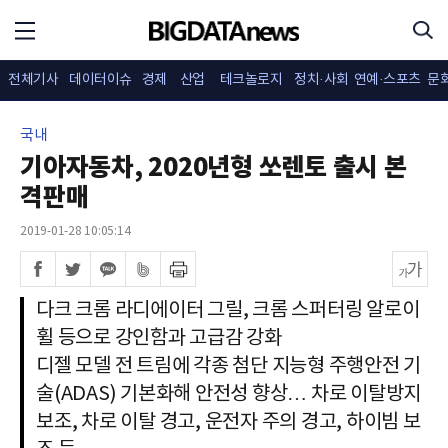
전체기사
데이터이슈
경제
산업
테크놀로지
정치·사회
연예·스포츠
문
국내
기아자동차, 2020년형 쏘렌토 출시 본
격판매
2019-01-28 10:05:14
다크 크롬 라디에이터 그릴, 크롬 스퍼터링 알로이
휠 등으로 강인함과 고급감 강화
디젤 모델 전 트림에 각종 첨단 지능형 주행안전 기
술(ADAS) 기본화해 안전성 향상… 차로 이탈방지
보조, 차로 이탈 경고, 운전자 주의 경고, 하이빔 보