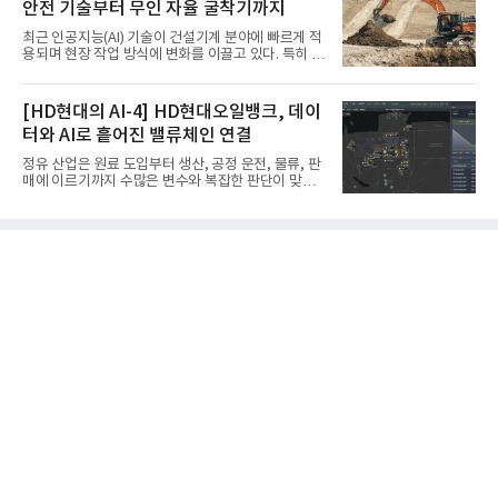
안전 기술부터 무인 자율 굴착기까지
코에어솔루션 대표, 이일형 로이드인증원(LRQA) 한
국지사 대표 등이 참석한 가운데 ‘항공우주·방산 품질
최근 인공지능(AI) 기술이 건설기계 분야에 빠르게 적
경영시스템(AS9100D)’ 인증수여식을 가졌다고 밝혔
용되며 현장 작업 방식에 변화를 이끌고 있다. 특히 무
다.포스코에어솔루션이 획득한 AS9100D는 국제 품
인 자율화 기술은 작업 효율을 획기적으로 높이며 스
질경영시스템 표준(ISO 9001)을 기반으로 항공우주
마트 건설 현장 구현을 앞당기고 있다.HD현대사이트
및 방위산업의 엄격한 특수 요구사항을 반영한 글로
솔루션은 최근 스위스 건설 현장에서 무인 자율 굴착
[HD현대의 AI-4] HD현대오일뱅크, 데이
벌 표준이다. 특히 미세
기를 투입했다. 실제 공사를 진행한 것은 처음으로, 건
터와 AI로 흩어진 밸류체인 연결
설장비 자율화 기술의 새로운 이정표를 제시했다.이
번에 투입된 무인 자율 굴착기는 유럽 대형 건설그룹
정유 산업은 원료 도입부터 생산, 공정 운전, 물류, 판
키바그(KIBAG)의 스위스 투겐 지역 건설 프로젝트에
매에 이르기까지 수많은 변수와 복잡한 판단이 맞물
서 깊이 3m, 폭 12m, 길이 1km 규모의 토목 공사를
리는 구조를 갖고 있다. 작은 변화 하나가 전체 수익성
수행할 예정이다. 해당 장비에는 HD건설기계의 22t
과 운영 효율에 직접적인 영향을 미치는 만큼, 데이터
급 굴착기를 기반으로 HD현대사이트솔루션의 스마
를 얼마나 빠르고 정확하게 연결하고 활용하느냐가
트 굴착기 플랫폼
기업경쟁력을 좌우하는 핵심 요소로 떠오르고 있다.
이러한 환경 속에서 HD현대오일뱅크는 인공지능(AI)
을 단순한 업무 자동화 도구로 보지 않고, 정유사의 밸
류체인(Value Chain) 전반을 연결하고 최적화하는 핵
심 기반으로 활용하고 있다.원유 선택과 도입, 생산계
획, 제품 운영, 물류와 수급, 공정 운전에 이르기까지
각 업무를 개별적으로 바라보는 것이 아니라, 하나의
흐름