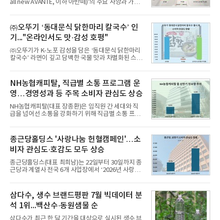
all new AVANTE, 이하 아반떼)’의 주요 사양과 가격
을 공개하고 5일부터 계약을 시작한다고 밝혔다.아반
떼는 6년 만에 선보이는 8세대 완전변경 모델로, ▲정
교한 선과 면을 중심으로 완성한 파격적인 디자인 ▲
㈜오뚜기 ‘동대문식 닭한마리 칼국수’ 인
과거 중형 세단 수준으로 확대된 차체 제원 ▲글로벌
기..."온라인서도 맛·감성 호평"
최고 수준의 안전성 ▲성능과 효율을 동시에 높인 주
행 완성도 ▲첨단 편의 및 디지털 사양 적용 등을 통해
㈜오뚜기가 K-노포 감성을 담은 ‘동대문식 닭한마리
글로벌 준중형 세단의 새로운 기준을 세웠다.아반떼
칼국수’ 라면이 깊고 담백한 국물 맛과 차별화된 스토
는 가솔린 2.0과 1.6 하이브리드 두 가지 파워트레인
리로 출시 초기부터 높은 인기를 얻고 있다고 4일 밝
과 모던, 프리미엄, 인스퍼레이션 세 가지 트림으로
혔다.‘동대문식 닭한마리 칼국수’는 예상을 뛰어넘는
운영된다.◆ 디자인·공간·안전·성능 전반에서 차급을
소비자 호응에 힘입어 지난 7월 13일 첫 선을 보인 지
NH농협캐피탈, 직급별 소통 프로그램 운
넘
단 18일 만에 누적 판매량 50만 개를 돌파하는 성과를
영…경영성과 등 주목 소비자 관심도 상승
거두었다.이번 신제품은 개발진이 전국의 닭한마리
전문점을 직접 찾아 다니며 최적의 육수 비율을 완성
NH농협캐피탈(대표 장종환)은 임직원 간 세대와 직
했다. 자극적이지 않으면서도 깊은 닭육수에 마늘의
급을 넘어선 소통을 강화하기 위해 직급별 소통 프로
개운한 풍미를 더했으며, 국물이 잘 배어들면서도 쫄
그램'너하(NH)고, 나하(NH)고, NH GO!'를 지난 27일
깃한 식감이 살아있는 칼국수 면발을 정교하게 구현
부터 30일까지 서울 원센티널 NH농협캐피탈타워 22
했다는게 회사측의 설명이다.실제 현장 시식 행사에
층에서 운영했다고 31일 밝혔다.이번 프로그램은 경
종근당홀딩스 '사랑나눔 헌혈캠페인'…소
서도
영지원부 홍보팀과 2026년 새로이(e)＊가 공동 주관
비자 관심도·호감도 모두 상승
했으며, ▲팀장·부장(7.27), ▲계장·주임(7.28), ▲과
장·차장(7.29), ▲대리(7.30) 등 직급별로 총 4회에 걸
종근당홀딩스(대표 최희남)는 22일부터 30일까지 종
쳐 진행됐다.참고로 새로이(e)는 NH농협캐피탈 MZ
근당과 계열사 전국 6개 사업장에서 ‘2026년 사랑나
세대들로(과장~계장) 구성된 자율 참여조직으로, 조
눔 헌혈캠페인’을 실시했다고 31일 밝혔다.이번 캠페
직문화 혁신과 업무 효율성 향상을 위한 다양한 활동
인은 장마와 폭염, 여름휴가 등으로 헌혈 참여가 줄어
을 추진하며,새로운 변화와 이로운 영향력을 조직전
드는 시기에 안정적 혈액 수급에 기여하고 생명나눔
삼다수, 생수 브랜드평판 7월 빅데이터 분
반에 전파하는 역할
문화를 확산하기 위해 마련됐다.캠페인은 종근당 천
석 1위...백산수·동원샘물 순
안공장을 시작으로 ▲효종연구소 ▲종근당바이오 안
산공장 ▲경보제약 아산본사 ▲종근당건강 당진공장
삼다수가 최근 한 달 기간을 대상으로 실시된 생수 브