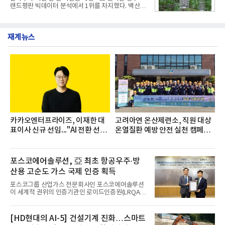
▲종근당 본사 등 전국 6개 사업장에서 릴레이 방식
랜드평판 빅데이터 분석에서 1위를 차지했다. 백산수
으로 이어졌다.캠페인 기간에는 임직원의 참여를 독
와 동원샘물이 뒤를 이었다.31일 한국기업평판연구
려하기 위해 헌혈 퀴즈와 행운 복권 등 다양한 이벤트
소(소장 구창환)는 국내 소비자들에게 사랑받는 21개
도 진행했다.종근당홀딩스는 임직원들이 기부한 헌혈
생수 브랜드를 대상으로 지난 6월 30일부터 7월 31일
증을 한국백혈병
재계뉴스
까지 수집된 소비자 빅데이터 3,702,555건을 분석한
결과, 삼다수가 브랜드평판지수 1,594,583을 기록하
며 7월 1위에 올랐다고 밝혔다. 분석에 활용된 빅데이
터는 지난 4월(3,435,836건) 대비 7.76% 증가한 수
치다.연구소에 따르면 7월 생수 브랜드평판 순위는 삼
다수, 백산수, 동원샘물, 스파클, 아이시스, 에비앙,
몽베스트, 크리스탈, 풀무원샘물, 평창수, 지리산수,
진로 석수,
카카오엔터프라이즈, 이재한 대
고려아연 온산제련소, 직원 대상
표이사 신규 선임..."AI 전환 선
온열질환 예방 안전 실천 캠페인
도"
실시
포스코에어솔루션, 亞 최초 항공우주·방
산용 고순도 가스 국제 인증 획득
포스코그룹 산업가스 전문회사인 포스코에어솔루션
이 세계적 권위의 인증기관인 로이드인증원(LRQA)
으로부터 아시아 지역 최초로 항공우주 및 방산용 고
순도 희귀가스 제조 분야 국제공인 인증인 ‘항공우주·
방산 품질경영시스템(AS9100D)’을 획득했다.포스코
[HD현대의 AI-5] 건설기계 진화…스마트
에어솔루션은 6일 서울 포스코센터에서 김대연 포스