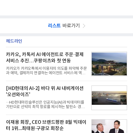
리스트
바로가기
헤드라인
카카오, 카톡서 AI 에이전트로 주문·결제
서비스 추진…쿠팡이츠와 첫 연동
카카오가 카카오톡에서 이용자의 의도를 파악해 주문
과 예약, 결제까지 연결하는 에이전트 서비스에 역량
을 집중한다. 음식 배달을 시작으로 커머스와 예약, 여
행 등으로 적용 범위를 넓혀 AI를 새로운 톡비즈 성장
축으로 만들겠다는 구상이다.정신아 카카오 대표는 6
[HD현대의 AI-2] 바다 위 AI 내비게이션
일 열린 2분기 실적 발표 컨퍼런스콜에서 "AI는 톡비
'오션와이즈'
즈 성장 재점화의 핵심이자 주요 매출원으로 자리 잡
을 것"이라며 이같은 AI 사업 전략을 공개했다. 카카
···HD현대마린슬루선은 인공지능(AI)과 빅데이터를
오는 이날 함께 발표한 2분기 연결 매출이 전년 동기
기반으로 선박의 최적 항로를 제시하는 탈탄소·경제
대비 9% 증가한 2조985억원, 영업이익은 36% 늘어
운항 솔루션 ‘오션와이즈’를 운영하고 있다. 별도의
난 2770억원이라고 밝혔다. 매출과 영업이익 모두 분
장비 설치 없이 일고리즘 만으로 선박의 탄소 배출량
기 기준 역대 최대치다. 카카오는 플랫폼 부문 매출이
을 모니터링 및 예측하며, 연료 소비를 최소화하는 운
이재용 회장, CEO 브랜드평판 8월 빅데이
17% 증가하
항 가이드라인을 제공한다.오션와이즈의 핵심 기능은
터 1위...최태원·구광모 회장순
CI(탄소집약도지수) 실시간 관리 예측, 시 기반 최적