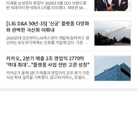
항로 추천, 선단 관리 등이다. HD현대오일뱅크와의
이재용 삼성전자 회장이 2026년 8월 CEO 브랜드평
실증에서는 총 13개 구간, 10만6000km 항해를 통해
판 빅데이터 분석에서 1위를 차지했다. 최태원 SK그
평균 5.3%의 연료 질감 효과를 입증했다. 이는 연간 1
룹 회장과 구광모 LG그룹 회장이 뒤를 이었다.6일 한
만t의 연료를 사용하는 선박 1척 기준 약 3억5000만
국기업평판연구소(소장 구창환)는 빅데이터뉴스와
원의 비용 절감에 해당한다.주목할 점은 오션와이즈
함께 60명의 CEO 브랜드를 대상으로 2026년 7월 6
[LIG D&A 50년-35] '신궁' 플랫폼 다양화
의 핵심
일부터 8월 6일까지 수집된 소비자 빅데이터
와 완벽한 국산화 이뤄내
7,395,735건을 분석한 결과, 삼성 이재용 회장이 브
랜드평판지수 1,984,715를 기록하며 8월 1위에 올랐
2010년대 초반부터 LIG넥스원이 개발에 참여하고 생
다고 밝혔다. 분석에 활용된 빅데이터는 지난 7월
산하는 유도무기체계는 진화를 거듭해 갔다. 기존 무
(14,233,797건) 대비 48.04% 감소한 수치다.8월
기체계에 기반한 새로운 기능이 추가되기도 하고, 활
CEO 브랜드평판 30위 순위는 이재용, 최태원, 정의
용도가 떨어지는 재래식 무기를 새롭게 활용하는 방
선, 구광모, 신동빈, 박현주, 이해진, 정원주, 함영주,
안이 강구됐다. 또 핵심 구성품 국산화를 통해 수출상
카카오, 2분기 매출 2조·영업익 2770억
김승연, 이재현, 강호동, 김범수, 양종
의 제약을 해소하고자 노력했다. 이러한 LIG넥스원의
'역대 최대'..."플랫폼 사업 전반 고른 성장"
신기술 개발 성과가 집약된 무기체계가 바로 휴대용
지대공 유도무기 ‘신궁’이다.신궁은 이미 2009년 수
카카오가 올해 2분기 매출과 영업이익 모두 분기 기준
출을 위한 개량형 멀티런처 개발을 완료함으로써 기
사상 최대 실적을 기록했다. 광고와 커머스, 모빌리
능 다양화와 계열화 가능성을 선보인 바 있었다. 이번
티, 페이 등 플랫폼 사업이 고르게 성장하며 실적을 견
엔 기존 K-30 30mm 대공포 비호 체계에 신궁을 장착
인했다.카카오는 6일 연결 기준 올해 2분기 매출 2조
하는 개량사업, 일명 ‘비호복합’ 프로젝트가 2009년
985억원, 영업이익 2770억원을 기록했다고 밝혔다.
부터 진행됐
전년 동기 대비 매출은 9%, 영업이익은 36% 늘어난
수치다. 전년 동기 실적과 증가율은 카카오게임즈와
카카오헬스케어 관련 손익을 중단영업손익으로 반영
한 기준으로 산출됐다. 지난해 2분기 매출은 1조9175
억원, 영업이익은 2039억원이었다.플랫폼 부문 매출
은 1조2303억원으로 전년 동기 대비 17% 증가했다.
카카오톡 내 광고와 커머스 사업을 아우르는 톡비즈
매출은 6432억원