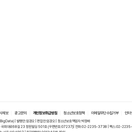
사제보
광고문의
개인정보취급방침
청소년보호정책
이메일무단수집거부
인터
BigData) | 발행인:임경오 | 편집인:임경오 | 청소년보호책임자:박정배
국회대로68길 23 정원빌딩 501호 (우편번호:07237)| 전화:02-2235-3738 | 팩스:02-2235