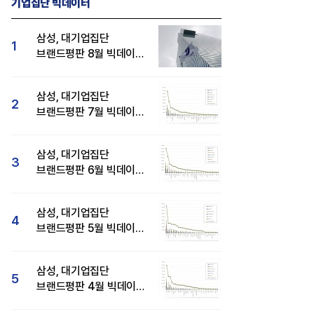
기업집단 빅데이터
삼성, 대기업집단
1
브랜드평판 8월 빅데이터
분석 1위...SK·현대자동차
순
삼성, 대기업집단
2
브랜드평판 7월 빅데이터
분석 1위...SK·두산·
현대자동차 순
삼성, 대기업집단
3
브랜드평판 6월 빅데이터
압도적 1위...SK·한화 순
IG D&A 50년-35] '신궁' 플랫폼
카카오, 2분기 매출 2조·영업익
삼성, 대기업집단
양화와 완벽한 국산화 이뤄내
2770억 '역대 최대'..."플랫폼 사업
4
브랜드평판 5월 빅데이터
전반 고른 성장"
1위...현대자동차 뒤이어
삼성, 대기업집단
5
브랜드평판 4월 빅데이터
분석 1위..."평판지수도