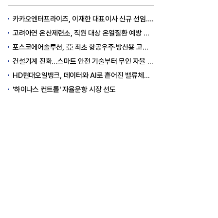
카카오엔터프라이즈, 이재한 대표이사 신규 선임..."AI 전환 선도"
고려아연 온산제련소, 직원 대상 온열질환 예방 안전 실천 캠페인 실시
포스코에어솔루션, 亞 최초 항공우주·방산용 고순도 가스 국제 인증 획득
건설기계 진화…스마트 안전 기술부터 무인 자율 굴착기까지
HD현대오일뱅크, 데이터와 AI로 흩어진 밸류체인 연결
'하이나스 컨트롤' 자율운항 시장 선도