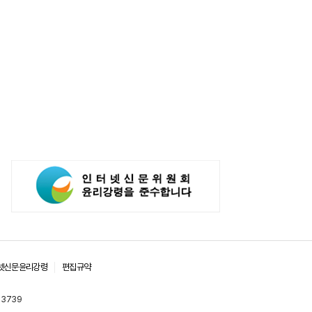
넷신문윤리강령
편집규약
-3739