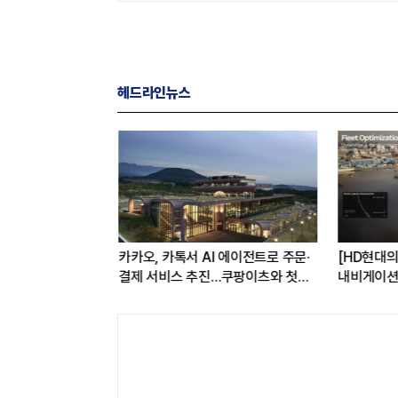
헤드라인뉴스
3D 메모리…'성능
카카오, 카톡서 AI 에이전트로 주문·
[HD현대의 
 최초 공개
결제 서비스 추진…쿠팡이츠와 첫
내비게이션 
연동