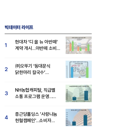
빅데이터 라이프
현대차 ‘디 올 뉴 아반떼’
1
계약 개시…아반떼 소비자
관심도·호감도 모두 급등
㈜오뚜기 ‘동대문식
2
닭한마리 칼국수’
인기..."온라인서도 맛·
감성 호평"
NH농협캐피탈, 직급별
3
소통 프로그램 운영…
경영성과 등 주목 소비자
관심도 상승
종근당홀딩스 '사랑나눔
4
헌혈캠페인'…소비자
관심도·호감도 모두 상승