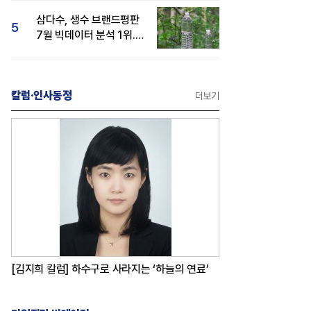
삼다수, 생수 브랜드평판
5
7월 빅데이터 분석 1위...
백산수·동원샘물 순
칼럼·인사동정
더보기
[김지희 칼럼] 하수구로 사라지는 ‘하늘의 연료’