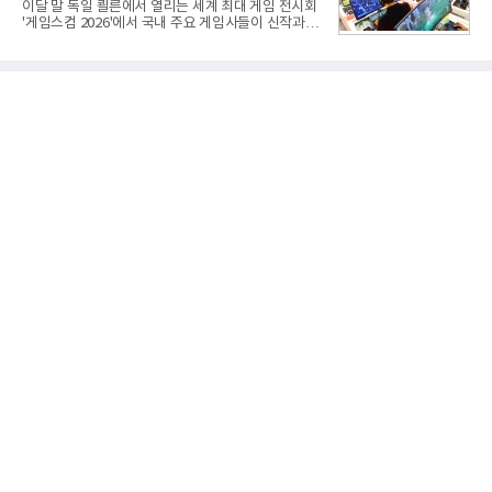
이달 말 독일 쾰른에서 열리는 세계 최대 게임 전시회
과로 수익성을 방어한 반면 삼성전자는 디바이스경험
'게임스컴 2026'에서 국내 주요 게임사들이 신작과 글
(DX) 부문의 TV·생활가전 수익성이 악화됐다. 대신 삼
로벌 전략을 공개한다. 상반기 게임사들의 실적이 업
성은 AI 메모리 등 반도체 사업을 중심으로 새로운 성
체별로 엇갈린 가운데 하반기 신작 흥행과 해외 시장
장 동력을 확보하는 데 집중하고 있다.LG전자는 B2B
성과가 실적을 좌우할 핵심 변수로 떠오르고 있다.8일
사업 확대
업계에 따르면 올해 상반기 게임업계는 기업별 성적
표가 크게 갈렸다. 대표적으로 크래프톤은 'PUBG: 배
틀그라운드'의 안정적인 성장에 힘입어 상반기 연결
기준 매출 2조6616억원, 영업이익 9725억원으로 역
대 최대 실적을 기록했다. 엔씨도 올해 출시한 '아이온
2' 등에 힘입어 호실적을 거둘 것으로 전망된다.반면
넷마블은 2분기 매출이 증가했지만 영업이익은 전년
동기 대