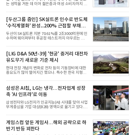
는 성적을 거둔 데 이어 젊은층과 여성 소비자까지 빠
르게 흡수하며 흥행세를 이어가고 있다. 대화면과 생
산성을 앞세운 기존 폴드의 소비자층에서 벗어나 디
자인과 휴대성을 강화하면서 폴더블폰의 대중화를 본
[두산그룹 줌인] SK실트론 인수로 반도체
격화하고 있다는 분석이 나온다.10일 카운터포인트
'수직계열화' 완성...200% 근접할 부채비
리서치에 따르면 갤럭시 Z8 시리즈의 글로벌 사전판
매량은 전작 대비 30% 이상 증가했다. 국내 사전판매
율 부담
두산이 SK실트론 지분 70.61%를 2조3000억원에 인
량은 전작 대비 39% 늘었고 유럽에서도 20% 이상
수하며 웨이퍼부터 후공정 테스트까지 아우르는 반도
증가했다. 미국에서도 역대 폴드 시리즈 가운데 가장
체 수직계열화를 완성했다. 인수 대상인 SK실트론은
높은 수준의 사전판매 성과를 기록한 전작보다 30%
지난해 5742억원의 순손실을 내며 신용등급 하향검
이상 늘어난 것으로 알려졌다.초기 흥행에는 폴드8의
토 대상에 올라 있다. 두산의 연결 기준 부채비율도 인
[LIG D&A 50년-39] '현궁' 중거리 대전차
폼팩터 변화가 영향
수금융 1조원을 가정할 경우 200%에 근접한 191%
유도무기 새로운 기준 제시
까지 오를 것으로 신용평가사들은 추산하고 있다.10
일 금융감독원 전자공시와 업계 등에 따르면 ㈜두산
현대 전장 개념의 변화로 전차 등의 기동장비에 대한
은 지난달 31일 이사회를 열고 SK㈜가 보유한 SK실
중요도가 많이 떨어지긴 했으나. 특수한 한국 지형을
트론 지분 70.61%를 인수하는 주식매매계약(SPA)
고려할 때 북한군 전차부대는 여전히 위협적인 존재
체결을 승인했다고 공시했다. 계약서에는 장용호 SK
로 평가되고 있다. 그러나 우리 군이 운용 중인 대전차
㈜ 대표이사와 김민철 두산 대표이사가 각각 서명했
무기는 관통력과 유효사거리 모두 만족스럽지 못해
삼성은 AI칩, LG는 냉각…전자업계 성장
다. 매각 대상 지분은 SK㈜가
적 전차 파괴에 효과적이지 못했다. 특히 노후화된 대
축 'AI 인프라'로 이동
전차 무기에 대한 군수지원이 미흡해 전력 발휘가 어
려웠다.따라서 부족한 사거리의 한계를 극복하고 아
삼성전자와 LG전자가 인공지능(AI) 시대를 맞아 사업
군의 생존성을 극대화할 수 있는 대전차 유도무기 개
무게중심을 기업 대상(B2B) 영역으로 옮기고 있다.
발이 절실했다.2007년부터 국방과학연구소(ADD) 주
TV와 생활가전 등 전통적인 소비자 시장이 성숙기에
관으로 중거리 대전차 유도무기 탐색개발을 시작했
접어든 가운데 삼성전자는 AI 반도체를 중심으로 데
다. 5대 개발 전략으로 성능 우위, 소량화경량화 실현,
이터센터 생태계 공략을 강화하고 LG전자는 냉각솔
게임스컴 앞둔 게임사…해외 공략으로 하
국산화에 의
루션·전장·로봇 등 기업용 솔루션 사업 확대에 속도를
반기 반등 꾀한다
내고 있다.9일 업계에 따르면 LG전자는 2분기 생활가
전과 프리미엄 제품 경쟁력에 더해 B2B 사업 확대 효