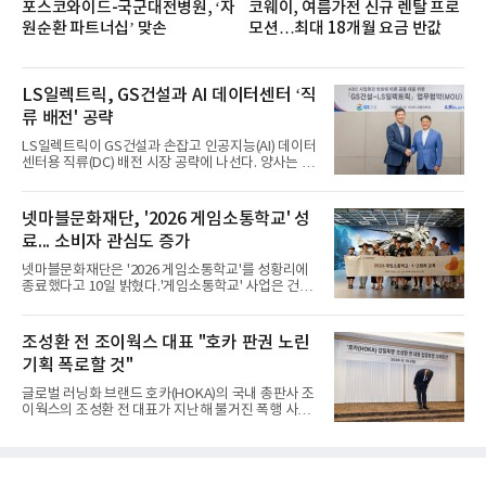
포스코와이드-국군대전병원, ‘자
코웨이, 여름가전 신규 렌탈 프로
원순환 파트너십’ 맞손
모션…최대 18개월 요금 반값
LS일렉트릭, GS건설과 AI 데이터센터 ‘직
류 배전' 공략
LS일렉트릭이 GS건설과 손잡고 인공지능(AI) 데이터
센터용 직류(DC) 배전 시장 공략에 나선다. 양사는 차
세대 직류 배전 기술 개발부터 핵심 전력기기 공급까
지 협력 범위를 확대하며 급성장하는 AI 데이터센터
전력 인프라 시장에 공동 대응한다.LS일렉트릭은 10
넷마블문화재단, '2026 게임소통학교' 성
일 서울 LS용산타워에서 GS건설과 ‘AI 데이터센터
료... 소비자 관심도 증가
(AIDC) 사업환경 변화에 따른 공동 대응을 위한 업무
협약(MOU)’을 체결했다고 밝혔다.이날 협약식에는
넷마블문화재단은 '2026 게임소통학교'를 성황리에
구자균 LS일렉트릭 회장과 허윤홍 GS건설 대표, 채
종료했다고 10일 밝혔다.'게임소통학교' 사업은 건강
대석 LS일렉트릭 대표 등 양사 주요 경영진이 참석했
한 가족 게임문화 확산을 위해 전국 초등학교 학생 및
다. 양사는 글로벌 AI 데이터센터 시장 전망을 공유하
학부모를 대상으로 게임의 특성 및 활용법을 알리고
고 AI 시대 핵심 전력 인프라로 부상하고 있는 직류 배
가족 간 소통을 지원하는 프로그램으로 2016년부터
조성환 전 조이웍스 대표 "호카 판권 노린
전 기술 협력 및
시작됐다.이번 프로그램은 지난달 31일과 이달 8일
기획 폭로할 것"
두 차례에 걸쳐 진행됐다. 지난달 31일에는 초3~중3
자녀를 둔 보호자를 대상으로 자녀의 게임문화를 이
글로벌 러닝화 브랜드 호카(HOKA)의 국내 총판사 조
해하기 위한 보호자 교육이 마련됐으며, 8일에는 1회
이웍스의 조성환 전 대표가 지난해 불거진 폭행 사건
차 교육에 참여한 가족 30여 명이 오전팀과 오후팀으
에 대해 사과하면서도, 피해자 측이 폭행을 사전에 유
로 나뉘어 심화 프로그램에 참여했다.2회차 프로그램
도했다고 주장했다. 호카의 판권을 노린 기획에 따른
에서 보호자들은 1회차 교육 내용을 바탕으로 강사와
사건이었다는 것이다. 조 전 대표는 10일 서울 중구
단체 면담을 진
코리아나호텔에서 기자회견을 열고 "잘못한 것은 사