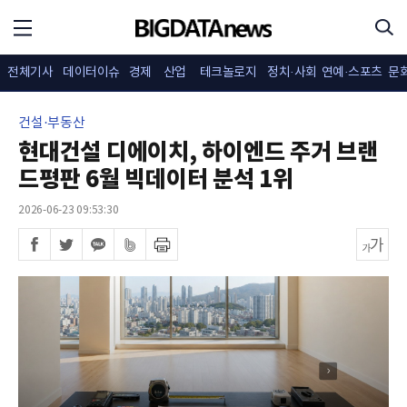
전체기사
데이터이슈
경제
산업
테크놀로지
정치·사회
연예·스포츠
문
건설·부동산
현대건설 디에이치, 하이엔드 주거 브랜
드평판 6월 빅데이터 분석 1위
2026-06-23 09:53:30