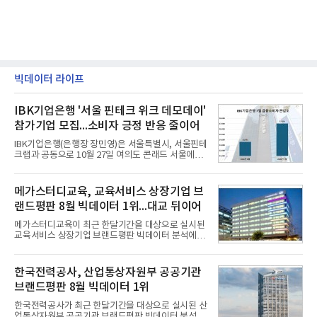
빅데이터 라이프
IBK기업은행 '서울 핀테크 위크 데모데이'
참가기업 모집...소비자 긍정 반응 줄이어
IBK기업은행(은행장 장민영)은 서울특별시, 서울핀테
크랩과 공동으로 10월 27일 여의도 콘래드 서울에서
개최 예정인 ‘2026 서울 핀테크 위크 데모데이 with
IBK기업은행’에 참가할 기업을 모집한다고 10일 밝혔
다.이번 데모데이는 ‘AX 기반 디지털금융의 전환’을
메가스터디교육, 교육서비스 상장기업 브
주제로 개최되는 ‘서울 핀테크 위크 2026’의 공식 프
랜드평판 8월 빅데이터 1위...대교 뒤이어
로그램으로, 우수한 AX 기반 핀테크 기업을 발굴하고
투자유치와 사업 협력 기회를 지원하기 위해 마련됐
메가스터디교육이 최근 한달기간을 대상으로 실시된
다.참여 대상은 창업 7년 이내의 서울 소재 핀테크 스
교육서비스 상장기업 브랜드평판 빅데이터 분석에서
타트업과 중소기업 창업 지원법에 따른 신사업 분야
1위를 차지했다. 대교와 디지털대상이 뒤를 이었다.7
의 창업 10년 이내 기업이다. 참가 신청은 10일부터
일 한국기업평판연구소(소장 구창환)는 국내 교육서
30일까지 스타트업 플러스 홈페이지를 통해 가능하
비스 상장기업 브랜드를 대상으로 지난 7월 7일부터
한국전력공사, 산업통상자원부 공공기관
다.심사를
8월 7일까지 수집된 소비자 빅데이터 10,074,233건
브랜드평판 8월 빅데이터 1위
을 분석한 결과, 메가스터디교육이 브랜드평판지수
1,710,926을 기록하며 8월 1위에 올랐다고 밝혔다.
한국전력공사가 최근 한달기간을 대상으로 실시된 산
분석에 활용된 빅데이터는 지난 7월(9,491,206건) 대
업통상자원부 공공기관 브랜드평판 빅데이터 분석에