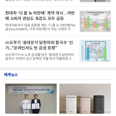
비 6.14% 증가한 수치로, 교육서비스 상장기업 브랜
서 1위를 차지했다. 한국가스공사와 한국수력원자력
드에 대한 소비자 관심이 확대됐다.연구소에 따르면 8
이 순으로 뒤를 이었다.7일 한국기업평판연구소(소장
월 교육서비스 상장기업 브랜드평판 순위는 메가스터
구창환)는 산업통상자원부 공공기관 41개 브랜드를
현대차 ‘디 올 뉴 아반떼’ 계약 개시…아반
디교육, 대교, 디지
대상으로 지난 7월 7일부터 8월 7일까지 수집된 소비
떼 소비자 관심도·호감도 모두 급등
자 빅데이터 91,102,549건을 분석한 결과, 한국전력
공사가 브랜드평판지수 10,670,633을 기록하며 8월
현대자동차가 대표 준중형 세단 ‘디 올 뉴 아반떼(The
1위에 올랐다고 밝혔다. 분석에 활용된 빅데이터는 지
all new AVANTE, 이하 아반떼)’의 주요 사양과 가격
난 7월(88,893,823건) 대비 2.48% 증가한 수치다.연
을 공개하고 5일부터 계약을 시작한다고 밝혔다.아반
구소에 따르면 8월 산업통상자원부 공공기관 브랜드
떼는 6년 만에 선보이는 8세대 완전변경 모델로, ▲정
평판 30위 순위는 한국전력공사, 한국가스공사, 한국
교한 선과 면을 중심으로 완성한 파격적인 디자인 ▲
㈜오뚜기 ‘동대문식 닭한마리 칼국수’ 인
수력원자력, 한국석
과거 중형 세단 수준으로 확대된 차체 제원 ▲글로벌
기..."온라인서도 맛·감성 호평"
최고 수준의 안전성 ▲성능과 효율을 동시에 높인 주
행 완성도 ▲첨단 편의 및 디지털 사양 적용 등을 통해
㈜오뚜기가 K-노포 감성을 담은 ‘동대문식 닭한마리
글로벌 준중형 세단의 새로운 기준을 세웠다.아반떼
칼국수’ 라면이 깊고 담백한 국물 맛과 차별화된 스토
는 가솔린 2.0과 1.6 하이브리드 두 가지 파워트레인
리로 출시 초기부터 높은 인기를 얻고 있다고 4일 밝
과 모던, 프리미엄, 인스퍼레이션 세 가지 트림으로
혔다.‘동대문식 닭한마리 칼국수’는 예상을 뛰어넘는
운영된다.◆ 디자인·공간·안전·성능 전반에서 차급을
소비자 호응에 힘입어 지난 7월 13일 첫 선을 보인 지
넘
재계뉴스
단 18일 만에 누적 판매량 50만 개를 돌파하는 성과를
거두었다.이번 신제품은 개발진이 전국의 닭한마리
전문점을 직접 찾아 다니며 최적의 육수 비율을 완성
했다. 자극적이지 않으면서도 깊은 닭육수에 마늘의
개운한 풍미를 더했으며, 국물이 잘 배어들면서도 쫄
깃한 식감이 살아있는 칼국수 면발을 정교하게 구현
했다는게 회사측의 설명이다.실제 현장 시식 행사에
서도