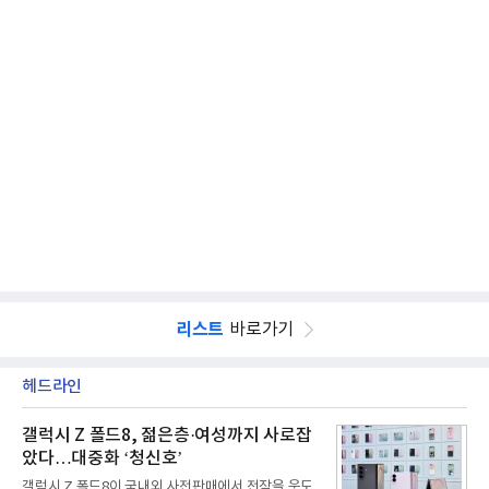
리스트
바로가기
헤드라인
갤럭시 Z 폴드8, 젊은층·여성까지 사로잡
았다…대중화 ‘청신호’
갤럭시 Z 폴드8이 국내외 사전판매에서 전작을 웃도