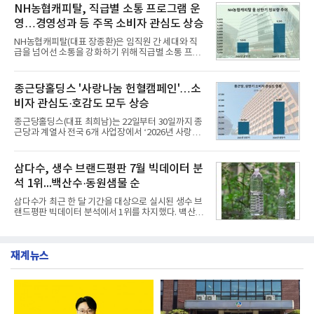
소비자 호응에 힘입어 지난 7월 13일 첫 선을 보인 지
NH농협캐피탈, 직급별 소통 프로그램 운
넘
단 18일 만에 누적 판매량 50만 개를 돌파하는 성과를
영…경영성과 등 주목 소비자 관심도 상승
거두었다.이번 신제품은 개발진이 전국의 닭한마리
전문점을 직접 찾아 다니며 최적의 육수 비율을 완성
NH농협캐피탈(대표 장종환)은 임직원 간 세대와 직
했다. 자극적이지 않으면서도 깊은 닭육수에 마늘의
급을 넘어선 소통을 강화하기 위해 직급별 소통 프로
개운한 풍미를 더했으며, 국물이 잘 배어들면서도 쫄
그램'너하(NH)고, 나하(NH)고, NH GO!'를 지난 27일
깃한 식감이 살아있는 칼국수 면발을 정교하게 구현
부터 30일까지 서울 원센티널 NH농협캐피탈타워 22
했다는게 회사측의 설명이다.실제 현장 시식 행사에
층에서 운영했다고 31일 밝혔다.이번 프로그램은 경
종근당홀딩스 '사랑나눔 헌혈캠페인'…소
서도
영지원부 홍보팀과 2026년 새로이(e)＊가 공동 주관
비자 관심도·호감도 모두 상승
했으며, ▲팀장·부장(7.27), ▲계장·주임(7.28), ▲과
장·차장(7.29), ▲대리(7.30) 등 직급별로 총 4회에 걸
종근당홀딩스(대표 최희남)는 22일부터 30일까지 종
쳐 진행됐다.참고로 새로이(e)는 NH농협캐피탈 MZ
근당과 계열사 전국 6개 사업장에서 ‘2026년 사랑나
세대들로(과장~계장) 구성된 자율 참여조직으로, 조
눔 헌혈캠페인’을 실시했다고 31일 밝혔다.이번 캠페
직문화 혁신과 업무 효율성 향상을 위한 다양한 활동
인은 장마와 폭염, 여름휴가 등으로 헌혈 참여가 줄어
을 추진하며,새로운 변화와 이로운 영향력을 조직전
드는 시기에 안정적 혈액 수급에 기여하고 생명나눔
삼다수, 생수 브랜드평판 7월 빅데이터 분
반에 전파하는 역할
문화를 확산하기 위해 마련됐다.캠페인은 종근당 천
석 1위...백산수·동원샘물 순
안공장을 시작으로 ▲효종연구소 ▲종근당바이오 안
산공장 ▲경보제약 아산본사 ▲종근당건강 당진공장
삼다수가 최근 한 달 기간을 대상으로 실시된 생수 브
▲종근당 본사 등 전국 6개 사업장에서 릴레이 방식
랜드평판 빅데이터 분석에서 1위를 차지했다. 백산수
으로 이어졌다.캠페인 기간에는 임직원의 참여를 독
와 동원샘물이 뒤를 이었다.31일 한국기업평판연구
려하기 위해 헌혈 퀴즈와 행운 복권 등 다양한 이벤트
소(소장 구창환)는 국내 소비자들에게 사랑받는 21개
도 진행했다.종근당홀딩스는 임직원들이 기부한 헌혈
생수 브랜드를 대상으로 지난 6월 30일부터 7월 31일
증을 한국백혈병
재계뉴스
까지 수집된 소비자 빅데이터 3,702,555건을 분석한
결과, 삼다수가 브랜드평판지수 1,594,583을 기록하
며 7월 1위에 올랐다고 밝혔다. 분석에 활용된 빅데이
터는 지난 4월(3,435,836건) 대비 7.76% 증가한 수
치다.연구소에 따르면 7월 생수 브랜드평판 순위는 삼
다수, 백산수, 동원샘물, 스파클, 아이시스, 에비앙,