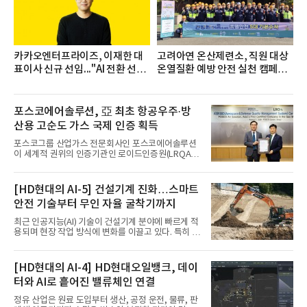
몽베스트, 크리스탈, 풀무원샘물, 평창수, 지리산수,
진로 석수,
카카오엔터프라이즈, 이재한 대
고려아연 온산제련소, 직원 대상
표이사 신규 선임..."AI 전환 선
온열질환 예방 안전 실천 캠페인
도"
실시
포스코에어솔루션, 亞 최초 항공우주·방
산용 고순도 가스 국제 인증 획득
포스코그룹 산업가스 전문회사인 포스코에어솔루션
이 세계적 권위의 인증기관인 로이드인증원(LRQA)
으로부터 아시아 지역 최초로 항공우주 및 방산용 고
순도 희귀가스 제조 분야 국제공인 인증인 ‘항공우주·
방산 품질경영시스템(AS9100D)’을 획득했다.포스코
[HD현대의 AI-5] 건설기계 진화…스마트
에어솔루션은 6일 서울 포스코센터에서 김대연 포스
안전 기술부터 무인 자율 굴착기까지
코에어솔루션 대표, 이일형 로이드인증원(LRQA) 한
국지사 대표 등이 참석한 가운데 ‘항공우주·방산 품질
최근 인공지능(AI) 기술이 건설기계 분야에 빠르게 적
경영시스템(AS9100D)’ 인증수여식을 가졌다고 밝혔
용되며 현장 작업 방식에 변화를 이끌고 있다. 특히 무
다.포스코에어솔루션이 획득한 AS9100D는 국제 품
인 자율화 기술은 작업 효율을 획기적으로 높이며 스
질경영시스템 표준(ISO 9001)을 기반으로 항공우주
마트 건설 현장 구현을 앞당기고 있다.HD현대사이트
및 방위산업의 엄격한 특수 요구사항을 반영한 글로
솔루션은 최근 스위스 건설 현장에서 무인 자율 굴착
[HD현대의 AI-4] HD현대오일뱅크, 데이
벌 표준이다. 특히 미세
기를 투입했다. 실제 공사를 진행한 것은 처음으로, 건
터와 AI로 흩어진 밸류체인 연결
설장비 자율화 기술의 새로운 이정표를 제시했다.이
번에 투입된 무인 자율 굴착기는 유럽 대형 건설그룹
정유 산업은 원료 도입부터 생산, 공정 운전, 물류, 판
키바그(KIBAG)의 스위스 투겐 지역 건설 프로젝트에