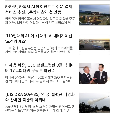
카카오, 카톡서 AI 에이전트로 주문·결제
서비스 추진…쿠팡이츠와 첫 연동
카카오가 카카오톡에서 이용자의 의도를 파악해 주문
과 예약, 결제까지 연결하는 에이전트 서비스에 역량
을 집중한다. 음식 배달을 시작으로 커머스와 예약, 여
행 등으로 적용 범위를 넓혀 AI를 새로운 톡비즈 성장
축으로 만들겠다는 구상이다.정신아 카카오 대표는 6
[HD현대의 AI-2] 바다 위 AI 내비게이션
일 열린 2분기 실적 발표 컨퍼런스콜에서 "AI는 톡비
'오션와이즈'
즈 성장 재점화의 핵심이자 주요 매출원으로 자리 잡
을 것"이라며 이같은 AI 사업 전략을 공개했다. 카카
···HD현대마린슬루선은 인공지능(AI)과 빅데이터를
오는 이날 함께 발표한 2분기 연결 매출이 전년 동기
기반으로 선박의 최적 항로를 제시하는 탈탄소·경제
대비 9% 증가한 2조985억원, 영업이익은 36% 늘어
운항 솔루션 ‘오션와이즈’를 운영하고 있다. 별도의
난 2770억원이라고 밝혔다. 매출과 영업이익 모두 분
장비 설치 없이 일고리즘 만으로 선박의 탄소 배출량
기 기준 역대 최대치다. 카카오는 플랫폼 부문 매출이
을 모니터링 및 예측하며, 연료 소비를 최소화하는 운
이재용 회장, CEO 브랜드평판 8월 빅데이
17% 증가하
항 가이드라인을 제공한다.오션와이즈의 핵심 기능은
터 1위...최태원·구광모 회장순
CI(탄소집약도지수) 실시간 관리 예측, 시 기반 최적
항로 추천, 선단 관리 등이다. HD현대오일뱅크와의
이재용 삼성전자 회장이 2026년 8월 CEO 브랜드평
실증에서는 총 13개 구간, 10만6000km 항해를 통해
판 빅데이터 분석에서 1위를 차지했다. 최태원 SK그
평균 5.3%의 연료 질감 효과를 입증했다. 이는 연간 1
룹 회장과 구광모 LG그룹 회장이 뒤를 이었다.6일 한
만t의 연료를 사용하는 선박 1척 기준 약 3억5000만
국기업평판연구소(소장 구창환)는 빅데이터뉴스와
원의 비용 절감에 해당한다.주목할 점은 오션와이즈
함께 60명의 CEO 브랜드를 대상으로 2026년 7월 6
[LIG D&A 50년-35] '신궁' 플랫폼 다양화
의 핵심
일부터 8월 6일까지 수집된 소비자 빅데이터
와 완벽한 국산화 이뤄내
7,395,735건을 분석한 결과, 삼성 이재용 회장이 브
랜드평판지수 1,984,715를 기록하며 8월 1위에 올랐
2010년대 초반부터 LIG넥스원이 개발에 참여하고 생
다고 밝혔다. 분석에 활용된 빅데이터는 지난 7월
산하는 유도무기체계는 진화를 거듭해 갔다. 기존 무
(14,233,797건) 대비 48.04% 감소한 수치다.8월
기체계에 기반한 새로운 기능이 추가되기도 하고, 활