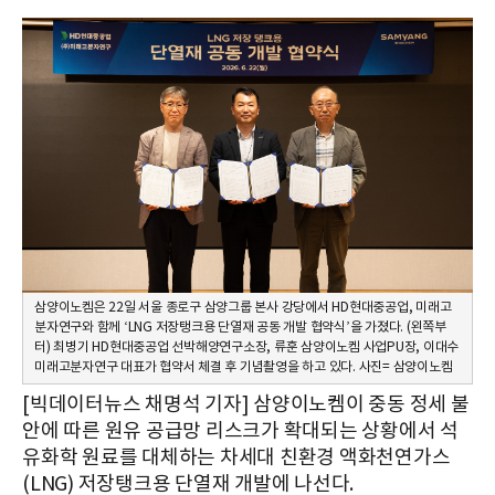
삼양이노켐은 22일 서울 종로구 삼양그룹 본사 강당에서 HD현대중공업, 미래고
분자연구와 함께 ‘LNG 저장탱크용 단열재 공동 개발 협약식’을 가졌다. (왼쪽부
터) 최병기 HD현대중공업 선박해양연구소장, 류훈 삼양이노켐 사업PU장, 이대수
미래고분자연구 대표가 협약서 체결 후 기념촬영을 하고 있다. 사진= 삼양이노켐
[빅데이터뉴스 채명석 기자] 삼양이노켐이 중동 정세 불
안에 따른 원유 공급망 리스크가 확대되는 상황에서 석
유화학 원료를 대체하는 차세대 친환경 액화천연가스
(LNG) 저장탱크용 단열재 개발에 나선다.