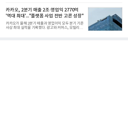
CEO 브랜드평판 30위 순위는 이재용, 최태원, 정의
용도가 떨어지는 재래식 무기를 새롭게 활용하는 방
선, 구광모, 신동빈, 박현주, 이해진, 정원주, 함영주,
안이 강구됐다. 또 핵심 구성품 국산화를 통해 수출상
카카오, 2분기 매출 2조·영업익 2770억
김승연, 이재현, 강호동, 김범수, 양종
의 제약을 해소하고자 노력했다. 이러한 LIG넥스원의
'역대 최대'..."플랫폼 사업 전반 고른 성장"
신기술 개발 성과가 집약된 무기체계가 바로 휴대용
지대공 유도무기 ‘신궁’이다.신궁은 이미 2009년 수
카카오가 올해 2분기 매출과 영업이익 모두 분기 기준
출을 위한 개량형 멀티런처 개발을 완료함으로써 기
사상 최대 실적을 기록했다. 광고와 커머스, 모빌리
능 다양화와 계열화 가능성을 선보인 바 있었다. 이번
티, 페이 등 플랫폼 사업이 고르게 성장하며 실적을 견
엔 기존 K-30 30mm 대공포 비호 체계에 신궁을 장착
인했다.카카오는 6일 연결 기준 올해 2분기 매출 2조
하는 개량사업, 일명 ‘비호복합’ 프로젝트가 2009년
985억원, 영업이익 2770억원을 기록했다고 밝혔다.
부터 진행됐
전년 동기 대비 매출은 9%, 영업이익은 36% 늘어난
수치다. 전년 동기 실적과 증가율은 카카오게임즈와
카카오헬스케어 관련 손익을 중단영업손익으로 반영
한 기준으로 산출됐다. 지난해 2분기 매출은 1조9175
억원, 영업이익은 2039억원이었다.플랫폼 부문 매출
은 1조2303억원으로 전년 동기 대비 17% 증가했다.
카카오톡 내 광고와 커머스 사업을 아우르는 톡비즈
매출은 6432억원