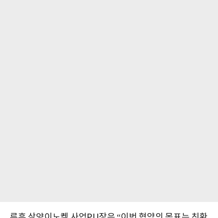
류훈 삼양이노켐 사업PU장은 “이번 협약의 목표는 친환