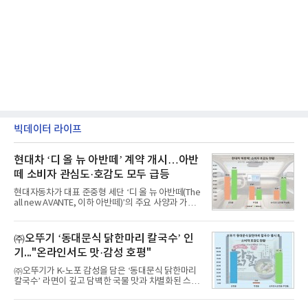
빅데이터 라이프
현대차 ‘디 올 뉴 아반떼’ 계약 개시…아반
떼 소비자 관심도·호감도 모두 급등
현대자동차가 대표 준중형 세단 ‘디 올 뉴 아반떼(The
all new AVANTE, 이하 아반떼)’의 주요 사양과 가격
을 공개하고 5일부터 계약을 시작한다고 밝혔다.아반
떼는 6년 만에 선보이는 8세대 완전변경 모델로, ▲정
교한 선과 면을 중심으로 완성한 파격적인 디자인 ▲
㈜오뚜기 ‘동대문식 닭한마리 칼국수’ 인
과거 중형 세단 수준으로 확대된 차체 제원 ▲글로벌
기..."온라인서도 맛·감성 호평"
최고 수준의 안전성 ▲성능과 효율을 동시에 높인 주
행 완성도 ▲첨단 편의 및 디지털 사양 적용 등을 통해
㈜오뚜기가 K-노포 감성을 담은 ‘동대문식 닭한마리
글로벌 준중형 세단의 새로운 기준을 세웠다.아반떼
칼국수’ 라면이 깊고 담백한 국물 맛과 차별화된 스토
는 가솔린 2.0과 1.6 하이브리드 두 가지 파워트레인
리로 출시 초기부터 높은 인기를 얻고 있다고 4일 밝
과 모던, 프리미엄, 인스퍼레이션 세 가지 트림으로
혔다.‘동대문식 닭한마리 칼국수’는 예상을 뛰어넘는
운영된다.◆ 디자인·공간·안전·성능 전반에서 차급을