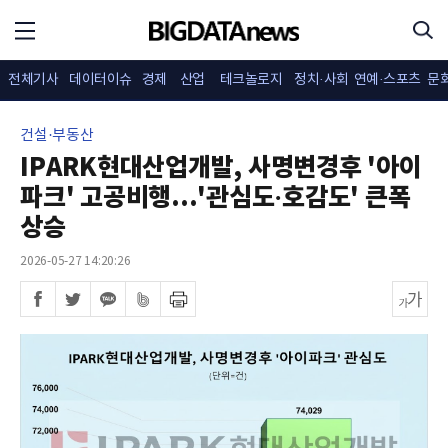
전체기사
데이터이슈
경제
산업
테크놀로지
정치·사회
연예·스포츠
문
건설·부동산
IPARK현대산업개발, 사명변경후 '아이
파크' 고공비행...'관심도·호감도' 큰폭
상승
2026-05-27 14:20:26