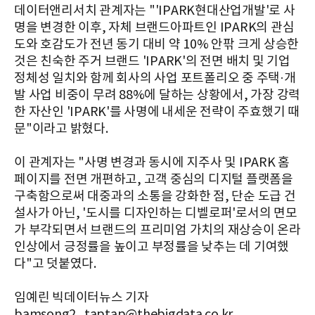
데이터앤리서치 관계자는 "'IPARK현대산업개발'로 사
명을 변경한 이후, 자체 브랜드아파트인 IPARK의 관심
도와 호감도가 전년 동기 대비 약 10% 안팎 크게 상승한
것은 친숙한 주거 브랜드 'IPARK'의 전면 배치 및 기업
정체성 일치와 함께 회사의 사업 포트폴리오 중 주택·개
발 사업 비중이 무려 88%에 달하는 상황에서, 가장 강력
한 자산인 'IPARK'를 사명에 내세운 전략이 주효했기 때
문"이라고 밝혔다.
이 관계자는 "사명 변경과 동시에 지주사 및 IPARK 홈
페이지를 전면 개편하고, 고객 중심의 디지털 플랫폼을
구축함으로써 대중과의 소통을 강화한 점, 단순 도급 건
설사가 아닌, '도시를 디자인하는 디벨로퍼'로서의 면모
가 부각되면서 브랜드의 프리미엄 가치의 재상승이 온라
인상에서 긍정률을 높이고 부정률을 낮추는 데 기여했
다"고 덧붙였다.
임예린 빅데이터뉴스 기자
bamsong2_taptap@thebigdata.co.kr