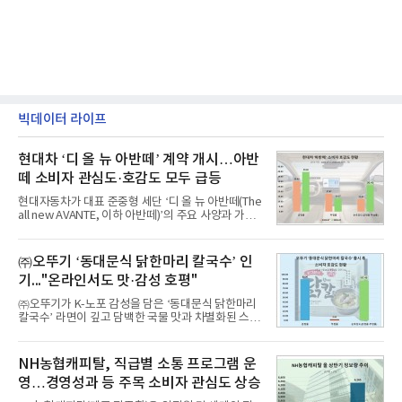
빅데이터 라이프
현대차 ‘디 올 뉴 아반떼’ 계약 개시…아반
떼 소비자 관심도·호감도 모두 급등
현대자동차가 대표 준중형 세단 ‘디 올 뉴 아반떼(The
all new AVANTE, 이하 아반떼)’의 주요 사양과 가격
을 공개하고 5일부터 계약을 시작한다고 밝혔다.아반
떼는 6년 만에 선보이는 8세대 완전변경 모델로, ▲정
교한 선과 면을 중심으로 완성한 파격적인 디자인 ▲
㈜오뚜기 ‘동대문식 닭한마리 칼국수’ 인
과거 중형 세단 수준으로 확대된 차체 제원 ▲글로벌
기..."온라인서도 맛·감성 호평"
최고 수준의 안전성 ▲성능과 효율을 동시에 높인 주
행 완성도 ▲첨단 편의 및 디지털 사양 적용 등을 통해
㈜오뚜기가 K-노포 감성을 담은 ‘동대문식 닭한마리
글로벌 준중형 세단의 새로운 기준을 세웠다.아반떼
칼국수’ 라면이 깊고 담백한 국물 맛과 차별화된 스토
는 가솔린 2.0과 1.6 하이브리드 두 가지 파워트레인
리로 출시 초기부터 높은 인기를 얻고 있다고 4일 밝
과 모던, 프리미엄, 인스퍼레이션 세 가지 트림으로
혔다.‘동대문식 닭한마리 칼국수’는 예상을 뛰어넘는
운영된다.◆ 디자인·공간·안전·성능 전반에서 차급을
소비자 호응에 힘입어 지난 7월 13일 첫 선을 보인 지
NH농협캐피탈, 직급별 소통 프로그램 운
넘
단 18일 만에 누적 판매량 50만 개를 돌파하는 성과를
영…경영성과 등 주목 소비자 관심도 상승
거두었다.이번 신제품은 개발진이 전국의 닭한마리
전문점을 직접 찾아 다니며 최적의 육수 비율을 완성