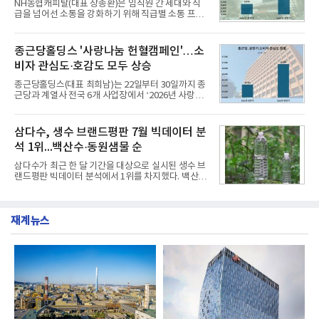
NH농협캐피탈(대표 장종환)은 임직원 간 세대와 직
했다. 자극적이지 않으면서도 깊은 닭육수에 마늘의
급을 넘어선 소통을 강화하기 위해 직급별 소통 프로
개운한 풍미를 더했으며, 국물이 잘 배어들면서도 쫄
그램'너하(NH)고, 나하(NH)고, NH GO!'를 지난 27일
깃한 식감이 살아있는 칼국수 면발을 정교하게 구현
부터 30일까지 서울 원센티널 NH농협캐피탈타워 22
했다는게 회사측의 설명이다.실제 현장 시식 행사에
층에서 운영했다고 31일 밝혔다.이번 프로그램은 경
종근당홀딩스 '사랑나눔 헌혈캠페인'…소
서도
영지원부 홍보팀과 2026년 새로이(e)＊가 공동 주관
비자 관심도·호감도 모두 상승
했으며, ▲팀장·부장(7.27), ▲계장·주임(7.28), ▲과
장·차장(7.29), ▲대리(7.30) 등 직급별로 총 4회에 걸
종근당홀딩스(대표 최희남)는 22일부터 30일까지 종
쳐 진행됐다.참고로 새로이(e)는 NH농협캐피탈 MZ
근당과 계열사 전국 6개 사업장에서 ‘2026년 사랑나
세대들로(과장~계장) 구성된 자율 참여조직으로, 조
눔 헌혈캠페인’을 실시했다고 31일 밝혔다.이번 캠페
직문화 혁신과 업무 효율성 향상을 위한 다양한 활동
인은 장마와 폭염, 여름휴가 등으로 헌혈 참여가 줄어
을 추진하며,새로운 변화와 이로운 영향력을 조직전
드는 시기에 안정적 혈액 수급에 기여하고 생명나눔
삼다수, 생수 브랜드평판 7월 빅데이터 분
반에 전파하는 역할
문화를 확산하기 위해 마련됐다.캠페인은 종근당 천
석 1위...백산수·동원샘물 순
안공장을 시작으로 ▲효종연구소 ▲종근당바이오 안
산공장 ▲경보제약 아산본사 ▲종근당건강 당진공장
삼다수가 최근 한 달 기간을 대상으로 실시된 생수 브
▲종근당 본사 등 전국 6개 사업장에서 릴레이 방식
랜드평판 빅데이터 분석에서 1위를 차지했다. 백산수
으로 이어졌다.캠페인 기간에는 임직원의 참여를 독
와 동원샘물이 뒤를 이었다.31일 한국기업평판연구
려하기 위해 헌혈 퀴즈와 행운 복권 등 다양한 이벤트
소(소장 구창환)는 국내 소비자들에게 사랑받는 21개
도 진행했다.종근당홀딩스는 임직원들이 기부한 헌혈
생수 브랜드를 대상으로 지난 6월 30일부터 7월 31일
증을 한국백혈병
재계뉴스
까지 수집된 소비자 빅데이터 3,702,555건을 분석한
결과, 삼다수가 브랜드평판지수 1,594,583을 기록하
며 7월 1위에 올랐다고 밝혔다. 분석에 활용된 빅데이
터는 지난 4월(3,435,836건) 대비 7.76% 증가한 수
치다.연구소에 따르면 7월 생수 브랜드평판 순위는 삼
다수, 백산수, 동원샘물, 스파클, 아이시스, 에비앙,
몽베스트, 크리스탈, 풀무원샘물, 평창수, 지리산수,
진로 석수,