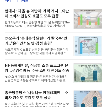
빅데이터 라이프
현대차 ‘디 올 뉴 아반떼’ 계약 개시…아반
떼 소비자 관심도·호감도 모두 급등
현대자동차가 대표 준중형 세단 ‘디 올 뉴 아반떼(The
all new AVANTE, 이하 아반떼)’의 주요 사양과 가격
을 공개하고 5일부터 계약을 시작한다고 밝혔다.아반
떼는 6년 만에 선보이는 8세대 완전변경 모델로, ▲정
교한 선과 면을 중심으로 완성한 파격적인 디자인 ▲
㈜오뚜기 ‘동대문식 닭한마리 칼국수’ 인
과거 중형 세단 수준으로 확대된 차체 제원 ▲글로벌
기..."온라인서도 맛·감성 호평"
최고 수준의 안전성 ▲성능과 효율을 동시에 높인 주
행 완성도 ▲첨단 편의 및 디지털 사양 적용 등을 통해
㈜오뚜기가 K-노포 감성을 담은 ‘동대문식 닭한마리
글로벌 준중형 세단의 새로운 기준을 세웠다.아반떼
칼국수’ 라면이 깊고 담백한 국물 맛과 차별화된 스토
는 가솔린 2.0과 1.6 하이브리드 두 가지 파워트레인
리로 출시 초기부터 높은 인기를 얻고 있다고 4일 밝
과 모던, 프리미엄, 인스퍼레이션 세 가지 트림으로
혔다.‘동대문식 닭한마리 칼국수’는 예상을 뛰어넘는
운영된다.◆ 디자인·공간·안전·성능 전반에서 차급을
소비자 호응에 힘입어 지난 7월 13일 첫 선을 보인 지
NH농협캐피탈, 직급별 소통 프로그램 운
넘
단 18일 만에 누적 판매량 50만 개를 돌파하는 성과를
영…경영성과 등 주목 소비자 관심도 상승
거두었다.이번 신제품은 개발진이 전국의 닭한마리
전문점을 직접 찾아 다니며 최적의 육수 비율을 완성
NH농협캐피탈(대표 장종환)은 임직원 간 세대와 직
했다. 자극적이지 않으면서도 깊은 닭육수에 마늘의
급을 넘어선 소통을 강화하기 위해 직급별 소통 프로
개운한 풍미를 더했으며, 국물이 잘 배어들면서도 쫄
그램'너하(NH)고, 나하(NH)고, NH GO!'를 지난 27일
깃한 식감이 살아있는 칼국수 면발을 정교하게 구현
부터 30일까지 서울 원센티널 NH농협캐피탈타워 22
했다는게 회사측의 설명이다.실제 현장 시식 행사에
층에서 운영했다고 31일 밝혔다.이번 프로그램은 경
종근당홀딩스 '사랑나눔 헌혈캠페인'…소
서도
영지원부 홍보팀과 2026년 새로이(e)＊가 공동 주관
비자 관심도·호감도 모두 상승
했으며, ▲팀장·부장(7.27), ▲계장·주임(7.28), ▲과
장·차장(7.29), ▲대리(7.30) 등 직급별로 총 4회에 걸
종근당홀딩스(대표 최희남)는 22일부터 30일까지 종
쳐 진행됐다.참고로 새로이(e)는 NH농협캐피탈 MZ