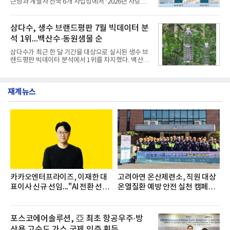
근당과 계열사 전국 6개 사업장에서 ‘2026년 사랑나
세대들로(과장~계장) 구성된 자율 참여조직으로, 조
눔 헌혈캠페인’을 실시했다고 31일 밝혔다.이번 캠페
직문화 혁신과 업무 효율성 향상을 위한 다양한 활동
인은 장마와 폭염, 여름휴가 등으로 헌혈 참여가 줄어
을 추진하며,새로운 변화와 이로운 영향력을 조직전
드는 시기에 안정적 혈액 수급에 기여하고 생명나눔
삼다수, 생수 브랜드평판 7월 빅데이터 분
반에 전파하는 역할
문화를 확산하기 위해 마련됐다.캠페인은 종근당 천
석 1위...백산수·동원샘물 순
안공장을 시작으로 ▲효종연구소 ▲종근당바이오 안
산공장 ▲경보제약 아산본사 ▲종근당건강 당진공장
삼다수가 최근 한 달 기간을 대상으로 실시된 생수 브
▲종근당 본사 등 전국 6개 사업장에서 릴레이 방식
랜드평판 빅데이터 분석에서 1위를 차지했다. 백산수
으로 이어졌다.캠페인 기간에는 임직원의 참여를 독
와 동원샘물이 뒤를 이었다.31일 한국기업평판연구
려하기 위해 헌혈 퀴즈와 행운 복권 등 다양한 이벤트
소(소장 구창환)는 국내 소비자들에게 사랑받는 21개
도 진행했다.종근당홀딩스는 임직원들이 기부한 헌혈
생수 브랜드를 대상으로 지난 6월 30일부터 7월 31일
증을 한국백혈병
재계뉴스
까지 수집된 소비자 빅데이터 3,702,555건을 분석한
결과, 삼다수가 브랜드평판지수 1,594,583을 기록하
며 7월 1위에 올랐다고 밝혔다. 분석에 활용된 빅데이
터는 지난 4월(3,435,836건) 대비 7.76% 증가한 수
치다.연구소에 따르면 7월 생수 브랜드평판 순위는 삼
다수, 백산수, 동원샘물, 스파클, 아이시스, 에비앙,
몽베스트, 크리스탈, 풀무원샘물, 평창수, 지리산수,
진로 석수,
카카오엔터프라이즈, 이재한 대
고려아연 온산제련소, 직원 대상
표이사 신규 선임..."AI 전환 선
온열질환 예방 안전 실천 캠페인
도"
실시
포스코에어솔루션, 亞 최초 항공우주·방
산용 고순도 가스 국제 인증 획득