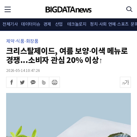
전체기사
데이터이슈
경제
산업
테크놀로지
정치·사회
연예·스포츠
문
제약·식품·화장품
크리스탈제이드, 여름 보양·이색 메뉴로
경쟁...소비자 관심 20% 이상↑
2026-05-14 10:47:26