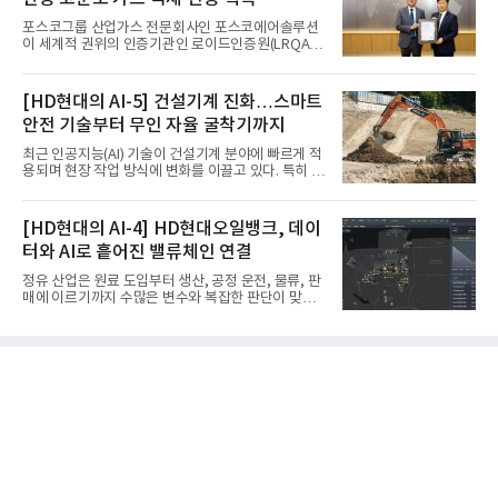
포스코그룹 산업가스 전문회사인 포스코에어솔루션
이 세계적 권위의 인증기관인 로이드인증원(LRQA)
으로부터 아시아 지역 최초로 항공우주 및 방산용 고
순도 희귀가스 제조 분야 국제공인 인증인 ‘항공우주·
방산 품질경영시스템(AS9100D)’을 획득했다.포스코
[HD현대의 AI-5] 건설기계 진화…스마트
에어솔루션은 6일 서울 포스코센터에서 김대연 포스
안전 기술부터 무인 자율 굴착기까지
코에어솔루션 대표, 이일형 로이드인증원(LRQA) 한
국지사 대표 등이 참석한 가운데 ‘항공우주·방산 품질
최근 인공지능(AI) 기술이 건설기계 분야에 빠르게 적
경영시스템(AS9100D)’ 인증수여식을 가졌다고 밝혔
용되며 현장 작업 방식에 변화를 이끌고 있다. 특히 무
다.포스코에어솔루션이 획득한 AS9100D는 국제 품
인 자율화 기술은 작업 효율을 획기적으로 높이며 스
질경영시스템 표준(ISO 9001)을 기반으로 항공우주
마트 건설 현장 구현을 앞당기고 있다.HD현대사이트
및 방위산업의 엄격한 특수 요구사항을 반영한 글로
솔루션은 최근 스위스 건설 현장에서 무인 자율 굴착
[HD현대의 AI-4] HD현대오일뱅크, 데이
벌 표준이다. 특히 미세
기를 투입했다. 실제 공사를 진행한 것은 처음으로, 건
터와 AI로 흩어진 밸류체인 연결
설장비 자율화 기술의 새로운 이정표를 제시했다.이
번에 투입된 무인 자율 굴착기는 유럽 대형 건설그룹
정유 산업은 원료 도입부터 생산, 공정 운전, 물류, 판
키바그(KIBAG)의 스위스 투겐 지역 건설 프로젝트에
매에 이르기까지 수많은 변수와 복잡한 판단이 맞물
서 깊이 3m, 폭 12m, 길이 1km 규모의 토목 공사를
리는 구조를 갖고 있다. 작은 변화 하나가 전체 수익성
수행할 예정이다. 해당 장비에는 HD건설기계의 22t
과 운영 효율에 직접적인 영향을 미치는 만큼, 데이터
급 굴착기를 기반으로 HD현대사이트솔루션의 스마
를 얼마나 빠르고 정확하게 연결하고 활용하느냐가
트 굴착기 플랫폼
기업경쟁력을 좌우하는 핵심 요소로 떠오르고 있다.
이러한 환경 속에서 HD현대오일뱅크는 인공지능(AI)
을 단순한 업무 자동화 도구로 보지 않고, 정유사의 밸
류체인(Value Chain) 전반을 연결하고 최적화하는 핵
심 기반으로 활용하고 있다.원유 선택과 도입, 생산계
획, 제품 운영, 물류와 수급, 공정 운전에 이르기까지
각 업무를 개별적으로 바라보는 것이 아니라, 하나의
흐름