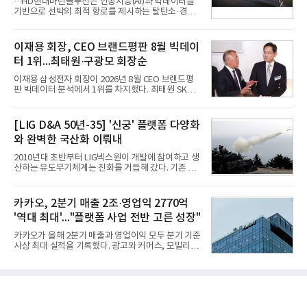
···HD현대마린슬루선은 인공지능(AI)과 빅데이터를
오는 이날 함께 발표한 2분기 연결 매출이 전년 동기
기반으로 선박의 최적 항로를 제시하는 탈탄소·경제
대비 9% 증가한 2조985억원, 영업이익은 36% 늘어
운항 솔루션 ‘오션와이즈’를 운영하고 있다. 별도의
난 2770억원이라고 밝혔다. 매출과 영업이익 모두 분
장비 설치 없이 일고리즘 만으로 선박의 탄소 배출량
기 기준 역대 최대치다. 카카오는 플랫폼 부문 매출이
을 모니터링 및 예측하며, 연료 소비를 최소화하는 운
이재용 회장, CEO 브랜드평판 8월 빅데이
17% 증가하
항 가이드라인을 제공한다.오션와이즈의 핵심 기능은
터 1위...최태원·구광모 회장순
CI(탄소집약도지수) 실시간 관리 예측, 시 기반 최적
항로 추천, 선단 관리 등이다. HD현대오일뱅크와의
이재용 삼성전자 회장이 2026년 8월 CEO 브랜드평
실증에서는 총 13개 구간, 10만6000km 항해를 통해
판 빅데이터 분석에서 1위를 차지했다. 최태원 SK그
평균 5.3%의 연료 질감 효과를 입증했다. 이는 연간 1
룹 회장과 구광모 LG그룹 회장이 뒤를 이었다.6일 한
만t의 연료를 사용하는 선박 1척 기준 약 3억5000만
국기업평판연구소(소장 구창환)는 빅데이터뉴스와
원의 비용 절감에 해당한다.주목할 점은 오션와이즈
함께 60명의 CEO 브랜드를 대상으로 2026년 7월 6
[LIG D&A 50년-35] '신궁' 플랫폼 다양화
의 핵심
일부터 8월 6일까지 수집된 소비자 빅데이터
와 완벽한 국산화 이뤄내
7,395,735건을 분석한 결과, 삼성 이재용 회장이 브
랜드평판지수 1,984,715를 기록하며 8월 1위에 올랐
2010년대 초반부터 LIG넥스원이 개발에 참여하고 생
다고 밝혔다. 분석에 활용된 빅데이터는 지난 7월
산하는 유도무기체계는 진화를 거듭해 갔다. 기존 무
(14,233,797건) 대비 48.04% 감소한 수치다.8월
기체계에 기반한 새로운 기능이 추가되기도 하고, 활
CEO 브랜드평판 30위 순위는 이재용, 최태원, 정의
용도가 떨어지는 재래식 무기를 새롭게 활용하는 방
선, 구광모, 신동빈, 박현주, 이해진, 정원주, 함영주,
안이 강구됐다. 또 핵심 구성품 국산화를 통해 수출상
카카오, 2분기 매출 2조·영업익 2770억
김승연, 이재현, 강호동, 김범수, 양종
의 제약을 해소하고자 노력했다. 이러한 LIG넥스원의
'역대 최대'..."플랫폼 사업 전반 고른 성장"
신기술 개발 성과가 집약된 무기체계가 바로 휴대용
지대공 유도무기 ‘신궁’이다.신궁은 이미 2009년 수
카카오가 올해 2분기 매출과 영업이익 모두 분기 기준
출을 위한 개량형 멀티런처 개발을 완료함으로써 기
사상 최대 실적을 기록했다. 광고와 커머스, 모빌리
능 다양화와 계열화 가능성을 선보인 바 있었다. 이번
티, 페이 등 플랫폼 사업이 고르게 성장하며 실적을 견
엔 기존 K-30 30mm 대공포 비호 체계에 신궁을 장착
인했다.카카오는 6일 연결 기준 올해 2분기 매출 2조
하는 개량사업, 일명 ‘비호복합’ 프로젝트가 2009년
985억원, 영업이익 2770억원을 기록했다고 밝혔다.
부터 진행됐
전년 동기 대비 매출은 9%, 영업이익은 36% 늘어난
수치다. 전년 동기 실적과 증가율은 카카오게임즈와