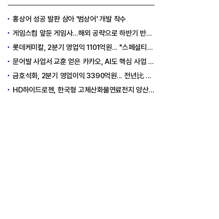
홍상어 성공 발판 삼아 '범상어' 개발 착수
게임스컴 앞둔 게임사…해외 공략으로 하반기 반등 꾀한다
롯데케미칼, 2분기 영업익 1101억원... "스페셜티 전환 가속"
문어발 사업서 교훈 얻은 카카오, AI도 핵심 사업 '선택과 집중'
금호석화, 2분기 영업이익 3390억원... 전년比 419% 급증
HD하이드로젠, 한국형 고체산화물연료전지 양산체계 구축