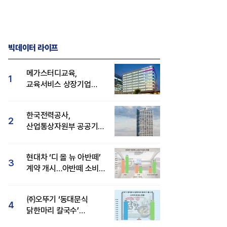
빅데이터 라이프
메가스터디교육,
1
교육서비스 상장기업
브랜드평판 8월 빅데이터
1위...대교 뒤이어
한국전력공사,
2
산업통상자원부 공공기관
브랜드평판 8월 빅데이터
1위
현대차 ‘디 올 뉴 아반떼’
3
계약 개시…아반떼 소비자
관심도·호감도 모두 급등
㈜오뚜기 ‘동대문식
4
닭한마리 칼국수’
인기..."온라인서도 맛·