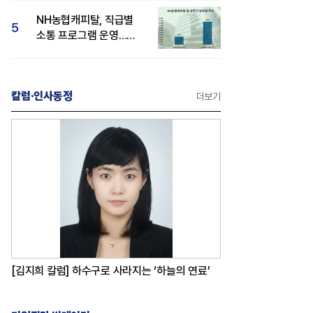
감성 호평"
NH농협캐피탈, 직급별
5
소통 프로그램 운영…
경영성과 등 주목 소비자
관심도 상승
칼럼·인사동정
더보기
[김지희 칼럼] 하수구로 사라지는 ‘하늘의 연료’