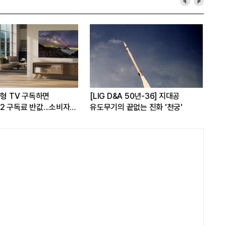
대형 TV 구독하면
[LIG D&A 50년-36] 지대공
현대
 구독료 반값...소비자
유도무기의 끝없는 진화 '천궁'
17
가