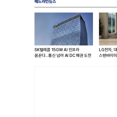
헤드라인뉴스
 얻은 카카오,
SK텔레콤 15GW AI 인프라
LG전자, 
선택과 집중'
꿈꾼다…통신 넘어 AI DC 패권 도전
스탠바이미2
관심도 증