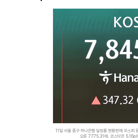
11일 서울 중구 하나은행 딜링룸 현황판에 코스피 등이
오른 7775.31에, 코스닥은 5.16p