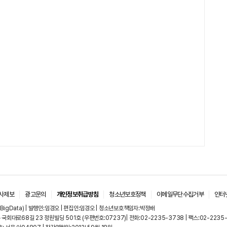
사제보
광고문의
개인정보취급방침
청소년보호정책
이메일무단수집거부
인터
BigData) | 발행인:임경오 | 편집인:임경오 | 청소년보호책임자:박정배
국회대로68길 23 정원빌딩 501호 (우편번호:07237)| 전화:02-2235-3738 | 팩스:02-2235