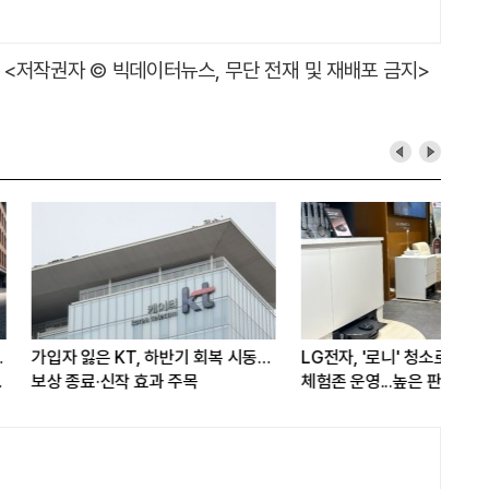
<저작권자 © 빅데이터뉴스, 무단 전재 및 재배포 금지>
'로니' 청소로봇 팝업
[LIG D&A 50년-34] 판교시대
이
영...높은 판매량 이어가나
개막, 해외 사무소 개소
빅