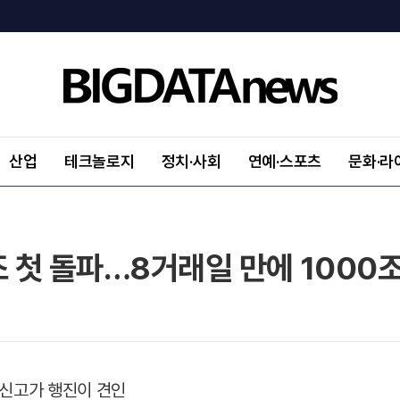
산업
테크놀로지
정치·사회
연예·스포츠
문화·라
조 첫 돌파…8거래일 만에 1000
 신고가 행진이 견인