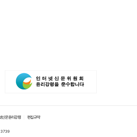
넷신문윤리강령
편집규약
-3739