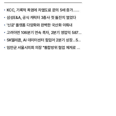
KCC, 기록적 폭염에 차열도료 문의 5배 증가…소비자 관심도 상승
삼성E&A, 공식 캐릭터 3총사 첫 돌잔치 열었다
'신궁' 플랫폼 다양화와 완벽한 국산화 이뤄내
고려아연 106분기 연속 흑자, 2분기 영업익 5870억원
SK텔레콤, AI 데이터센터 힘입어 2분기 성장…5GW 인프라 구축 시동
임만균 서울시의회 의장 "통합방위 협업 체계로 정교한 대응력 갖출 것"