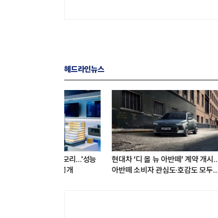
헤드라인뉴스
 아반떼’ 계약 개시…
가입자 잃은 KT, 하반기 회복 시동…
LG전자, 
심도·호감도 모두
보상 종료·신작 효과 주목
체험존 운