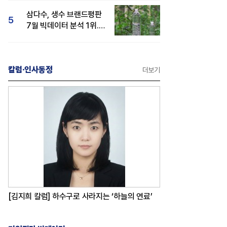
삼다수, 생수 브랜드평판
5
7월 빅데이터 분석 1위...
백산수·동원샘물 순
칼럼·인사동정
더보기
[김지희 칼럼] 하수구로 사라지는 ‘하늘의 연료’