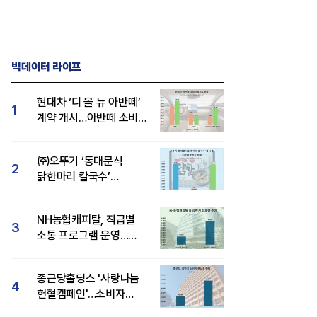
빅데이터 라이프
현대차 ‘디 올 뉴 아반떼’
1
계약 개시…아반떼 소비자
관심도·호감도 모두 급등
㈜오뚜기 ‘동대문식
2
닭한마리 칼국수’
인기..."온라인서도 맛·
감성 호평"
NH농협캐피탈, 직급별
3
소통 프로그램 운영…
경영성과 등 주목 소비자
관심도 상승
종근당홀딩스 '사랑나눔
4
헌혈캠페인'…소비자
관심도·호감도 모두 상승