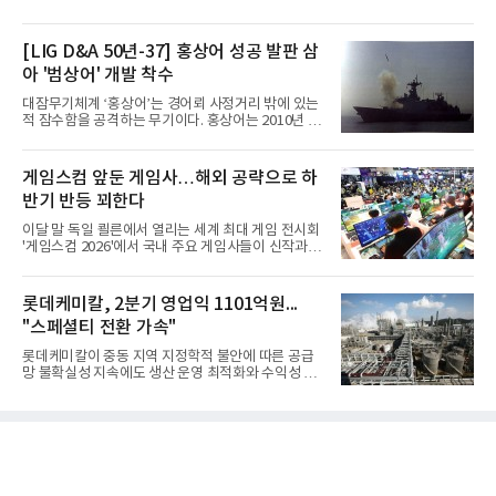
[LIG D&A 50년-37] 홍상어 성공 발판 삼
아 '범상어' 개발 착수
대잠무기체계 ‘홍상어’는 경어뢰 사정거리 밖에 있는
적 잠수함을 공격하는 무기이다. 홍상어는 2010년 넥
스원퓨처 시절 진해하우스에서 최초 생산돼 전력화가
이뤄졌다. 이후 2012년 한국형 구축함(KDX-1) 이상
의 함정에 실전 배치됐다.그해 7월 해군은 동해상에서
게임스컴 앞둔 게임사…해외 공략으로 하
성능 검증을 위해 홍상어 시험발사를 실시했다. 이때
반기 반등 꾀한다
홍상어가 목표 지점에서 입수한 후 표적을 타격하지
못하고 물속에서 멈춰버리는 예상 밖의 일이 벌어졌
이달 말 독일 쾰른에서 열리는 세계 최대 게임 전시회
다. 2차 품질확인 사격 시험에서도 만족스러운 결과를
'게임스컴 2026'에서 국내 주요 게임사들이 신작과 글
얻지 못했다. 완벽한 신뢰성 확보를 위해 LIG넥스원은
로벌 전략을 공개한다. 상반기 게임사들의 실적이 업
국방과학연구소(ADD) 테스크포스(TF)와 합심해 본
체별로 엇갈린 가운데 하반기 신작 흥행과 해외 시장
격적인 개선 작업에 착수했다.홍상어 유도탄의 모든
성과가 실적을 좌우할 핵심 변수로 떠오르고 있다.8일
롯데케미칼, 2분기 영업익 1101억원...
분야를
업계에 따르면 올해 상반기 게임업계는 기업별 성적
"스페셜티 전환 가속"
표가 크게 갈렸다. 대표적으로 크래프톤은 'PUBG: 배
틀그라운드'의 안정적인 성장에 힘입어 상반기 연결
롯데케미칼이 중동 지역 지정학적 불안에 따른 공급
기준 매출 2조6616억원, 영업이익 9725억원으로 역
망 불확실성 지속에도 생산 운영 최적화와 수익성 중
대 최대 실적을 기록했다. 엔씨도 올해 출시한 '아이온
심의 사업 운영을 통해 전분기에 이어 흑자 기조를 이
2' 등에 힘입어 호실적을 거둘 것으로 전망된다.반면
어갔다.롯데케미칼이 2026년 2분기 연결 기준 매출
넷마블은 2분기 매출이 증가했지만 영업이익은 전년
액 5조6864억원, 영업이익 1101억원을 기록했다고 7
동기 대
일 밝혔다. 사업별로는 기초화학 부문(롯데케미칼 기
초소재사업·LC타이탄·LC USA·롯데대산석화)이 매
출 3조9403억원, 영업이익 23억원을 기록했다. 정기
보수 영향과 원료 가격 변동에 따른 래깅 효과로 전분