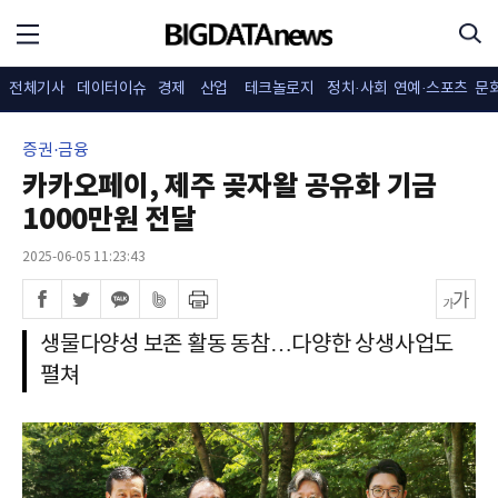
전체기사
데이터이슈
경제
산업
테크놀로지
정치·사회
연예·스포츠
문
증권·금융
카카오페이, 제주 곶자왈 공유화 기금
1000만원 전달
2025-06-05 11:23:43
생물다양성 보존 활동 동참…다양한 상생사업도
펼쳐