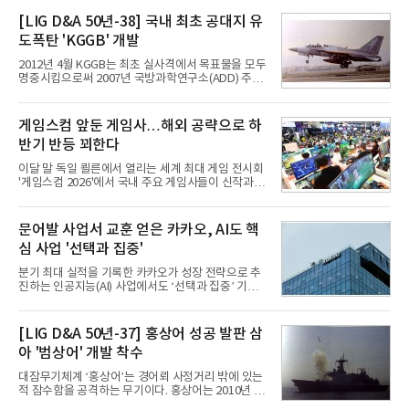
접어든 가운데 삼성전자는 AI 반도체를 중심으로 데
이터센터 생태계 공략을 강화하고 LG전자는 냉각솔
[LIG D&A 50년-38] 국내 최초 공대지 유
루션·전장·로봇 등 기업용 솔루션 사업 확대에 속도를
도폭탄 'KGGB' 개발
내고 있다.9일 업계에 따르면 LG전자는 2분기 생활가
전과 프리미엄 제품 경쟁력에 더해 B2B 사업 확대 효
2012년 4월 KGGB는 최초 실사격에서 목표물을 모두
과로 수익성을 방어한 반면 삼성전자는 디바이스경험
명중시킴으로써 2007년 국방과학연구소(ADD) 주관
(DX) 부문의 TV·생활가전 수익성이 악화됐다. 대신 삼
으로 시작된 KGGB 개발사업에 LIG넥스원은 시제업
성은 AI 메모리 등 반도체 사업을 중심으로 새로운 성
체로 참여했다. 체계개발에는 총 400여억 원의 개발
장 동력을 확보하는 데 집중하고 있다.LG전자는 B2B
비와 62개월의 기간이 소요됐다. 한국형 GPS 유도폭
게임스컴 앞둔 게임사…해외 공략으로 하
사업 확대
탄 KGGB(Korea GPS Guided Bomb)는 국내 최초
반기 반등 꾀한다
의 공대지 유도폭탄으로 2012년에 최종 전투용 적합
판정을 받았다.우리 공군이 운용하는 모든 전투기에
이달 말 독일 쾰른에서 열리는 세계 최대 게임 전시회
탑재할 수 있는 KGGB는 일반목적폭탄(General
'게임스컴 2026'에서 국내 주요 게임사들이 신작과 글
Purpose Bomb)에 장착하여 운용토록 개발됐다.이
로벌 전략을 공개한다. 상반기 게임사들의 실적이 업
는 현재 군에서 보유하고 있는 상당량의 일반목적폭
체별로 엇갈린 가운데 하반기 신작 흥행과 해외 시장
탄을 활용하기 위한 취지였다.항공기에 장착된 KGGB
성과가 실적을 좌우할 핵심 변수로 떠오르고 있다.8일
문어발 사업서 교훈 얻은 카카오, AI도 핵
는 조종사가 휴대하는 명령통신장치(PDU, P
업계에 따르면 올해 상반기 게임업계는 기업별 성적
심 사업 '선택과 집중'
표가 크게 갈렸다. 대표적으로 크래프톤은 'PUBG: 배
틀그라운드'의 안정적인 성장에 힘입어 상반기 연결
분기 최대 실적을 기록한 카카오가 성장 전략으로 추
기준 매출 2조6616억원, 영업이익 9725억원으로 역
진하는 인공지능(AI) 사업에서도 ‘선택과 집중’ 기조
대 최대 실적을 기록했다. 엔씨도 올해 출시한 '아이온
를 강화하고 있다. 경쟁사들이 AI 데이터센터 등 인프
2' 등에 힘입어 호실적을 거둘 것으로 전망된다.반면
라 투자에 나서는 것과 달리, 카카오는 ‘카카오톡’이
넷마블은 2분기 매출이 증가했지만 영업이익은 전년
라는 플랫폼 경쟁력을 활용한 AI 에이전트 서비스에
[LIG D&A 50년-37] 홍상어 성공 발판 삼
동기 대
집중하는 전략이다. 과거 무리한 사업 확장 과정에서
아 '범상어' 개발 착수
겪었던 시행착오를 되풀이하지 않고 핵심 역량에 집
중하겠다는 취지로 풀이된다.7일 업계에 따르면 카카
대잠무기체계 ‘홍상어’는 경어뢰 사정거리 밖에 있는
오는 올해 2분기 연결 기준 매출 2조985억원, 영업이
적 잠수함을 공격하는 무기이다. 홍상어는 2010년 넥
익 2770억원을 기록했다. 전년 동기 대비 매출과 영업
스원퓨처 시절 진해하우스에서 최초 생산돼 전력화가