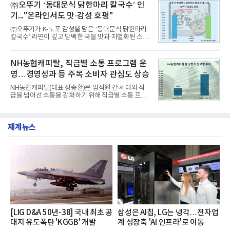
교한 선과 면을 중심으로 완성한 파격적인 디자인 ▲
㈜오뚜기 ‘동대문식 닭한마리 칼국수’ 인
수력원자력, 한국석
과거 중형 세단 수준으로 확대된 차체 제원 ▲글로벌
기..."온라인서도 맛·감성 호평"
최고 수준의 안전성 ▲성능과 효율을 동시에 높인 주
행 완성도 ▲첨단 편의 및 디지털 사양 적용 등을 통해
㈜오뚜기가 K-노포 감성을 담은 ‘동대문식 닭한마리
글로벌 준중형 세단의 새로운 기준을 세웠다.아반떼
칼국수’ 라면이 깊고 담백한 국물 맛과 차별화된 스토
는 가솔린 2.0과 1.6 하이브리드 두 가지 파워트레인
리로 출시 초기부터 높은 인기를 얻고 있다고 4일 밝
과 모던, 프리미엄, 인스퍼레이션 세 가지 트림으로
혔다.‘동대문식 닭한마리 칼국수’는 예상을 뛰어넘는
운영된다.◆ 디자인·공간·안전·성능 전반에서 차급을
소비자 호응에 힘입어 지난 7월 13일 첫 선을 보인 지
NH농협캐피탈, 직급별 소통 프로그램 운
넘
단 18일 만에 누적 판매량 50만 개를 돌파하는 성과를
영…경영성과 등 주목 소비자 관심도 상승
거두었다.이번 신제품은 개발진이 전국의 닭한마리
전문점을 직접 찾아 다니며 최적의 육수 비율을 완성
NH농협캐피탈(대표 장종환)은 임직원 간 세대와 직
했다. 자극적이지 않으면서도 깊은 닭육수에 마늘의
급을 넘어선 소통을 강화하기 위해 직급별 소통 프로
개운한 풍미를 더했으며, 국물이 잘 배어들면서도 쫄
그램'너하(NH)고, 나하(NH)고, NH GO!'를 지난 27일
깃한 식감이 살아있는 칼국수 면발을 정교하게 구현
부터 30일까지 서울 원센티널 NH농협캐피탈타워 22
했다는게 회사측의 설명이다.실제 현장 시식 행사에
층에서 운영했다고 31일 밝혔다.이번 프로그램은 경
서도
재계뉴스
영지원부 홍보팀과 2026년 새로이(e)＊가 공동 주관
했으며, ▲팀장·부장(7.27), ▲계장·주임(7.28), ▲과
장·차장(7.29), ▲대리(7.30) 등 직급별로 총 4회에 걸
쳐 진행됐다.참고로 새로이(e)는 NH농협캐피탈 MZ
세대들로(과장~계장) 구성된 자율 참여조직으로, 조
직문화 혁신과 업무 효율성 향상을 위한 다양한 활동
을 추진하며,새로운 변화와 이로운 영향력을 조직전
반에 전파하는 역할
[LIG D&A 50년-38] 국내 최초 공
삼성은 AI칩, LG는 냉각…전자업
대지 유도폭탄 'KGGB' 개발
계 성장축 'AI 인프라'로 이동