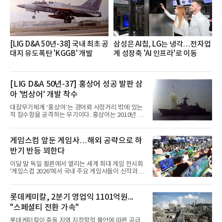
을 추진하며,새로운 변화와 이로운 영향력을 조직전
반에 전파하는 역할
[LIG D&A 50년-38] 국내 최초 공
삼성은 AI칩, LG는 냉각…전자업
대지 유도폭탄 'KGGB' 개발
계 성장축 'AI 인프라'로 이동
[LIG D&A 50년-37] 홍상어 성공 발판 삼
아 '범상어' 개발 착수
대잠무기체계 ‘홍상어’는 경어뢰 사정거리 밖에 있는
적 잠수함을 공격하는 무기이다. 홍상어는 2010년 넥
스원퓨처 시절 진해하우스에서 최초 생산돼 전력화가
이뤄졌다. 이후 2012년 한국형 구축함(KDX-1) 이상
의 함정에 실전 배치됐다.그해 7월 해군은 동해상에서
게임스컴 앞둔 게임사…해외 공략으로 하
성능 검증을 위해 홍상어 시험발사를 실시했다. 이때
반기 반등 꾀한다
홍상어가 목표 지점에서 입수한 후 표적을 타격하지
못하고 물속에서 멈춰버리는 예상 밖의 일이 벌어졌
이달 말 독일 쾰른에서 열리는 세계 최대 게임 전시회
다. 2차 품질확인 사격 시험에서도 만족스러운 결과를
'게임스컴 2026'에서 국내 주요 게임사들이 신작과 글
얻지 못했다. 완벽한 신뢰성 확보를 위해 LIG넥스원은
로벌 전략을 공개한다. 상반기 게임사들의 실적이 업
국방과학연구소(ADD) 테스크포스(TF)와 합심해 본
체별로 엇갈린 가운데 하반기 신작 흥행과 해외 시장
격적인 개선 작업에 착수했다.홍상어 유도탄의 모든
성과가 실적을 좌우할 핵심 변수로 떠오르고 있다.8일
롯데케미칼, 2분기 영업익 1101억원...
분야를
업계에 따르면 올해 상반기 게임업계는 기업별 성적
"스페셜티 전환 가속"
표가 크게 갈렸다. 대표적으로 크래프톤은 'PUBG: 배
틀그라운드'의 안정적인 성장에 힘입어 상반기 연결
롯데케미칼이 중동 지역 지정학적 불안에 따른 공급