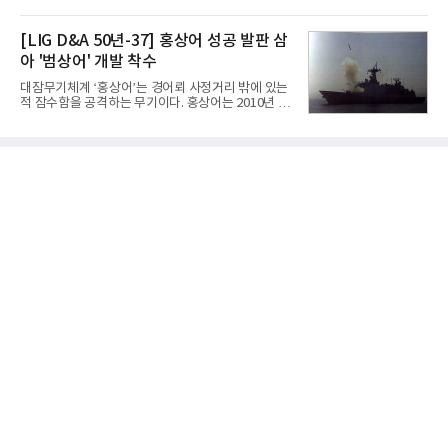
를 강화하고 있다. 경쟁사들이 AI 데이터센터 등 인프
2' 등에 힘입어 호실적을 거둘 것으로 전망된다.반면
라 투자에 나서는 것과 달리, 카카오는 ‘카카오톡’이
넷마블은 2분기 매출이 증가했지만 영업이익은 전년
라는 플랫폼 경쟁력을 활용한 AI 에이전트 서비스에
[LIG D&A 50년-37] 홍상어 성공 발판 삼
동기 대
집중하는 전략이다. 과거 무리한 사업 확장 과정에서
아 '범상어' 개발 착수
겪었던 시행착오를 되풀이하지 않고 핵심 역량에 집
중하겠다는 취지로 풀이된다.7일 업계에 따르면 카카
대잠무기체계 ‘홍상어’는 경어뢰 사정거리 밖에 있는
오는 올해 2분기 연결 기준 매출 2조985억원, 영업이
적 잠수함을 공격하는 무기이다. 홍상어는 2010년 넥
익 2770억원을 기록했다. 전년 동기 대비 매출과 영업
스원퓨처 시절 진해하우스에서 최초 생산돼 전력화가
이익은 각각 9%, 36% 증가해 모두 분기 기준 역대
이뤄졌다. 이후 2012년 한국형 구축함(KDX-1) 이상
최대치다. 상반기 기준 매출은 4조405억원, 영업이익
의 함정에 실전 배치됐다.그해 7월 해군은 동해상에서
은 4884억
성능 검증을 위해 홍상어 시험발사를 실시했다. 이때
홍상어가 목표 지점에서 입수한 후 표적을 타격하지
못하고 물속에서 멈춰버리는 예상 밖의 일이 벌어졌
다. 2차 품질확인 사격 시험에서도 만족스러운 결과를
얻지 못했다. 완벽한 신뢰성 확보를 위해 LIG넥스원은
국방과학연구소(ADD) 테스크포스(TF)와 합심해 본
격적인 개선 작업에 착수했다.홍상어 유도탄의 모든
분야를