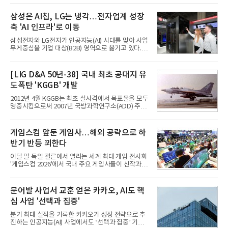
삼성은 AI칩, LG는 냉각…전자업계 성장
축 'AI 인프라'로 이동
삼성전자와 LG전자가 인공지능(AI) 시대를 맞아 사업
무게중심을 기업 대상(B2B) 영역으로 옮기고 있다.
TV와 생활가전 등 전통적인 소비자 시장이 성숙기에
접어든 가운데 삼성전자는 AI 반도체를 중심으로 데
이터센터 생태계 공략을 강화하고 LG전자는 냉각솔
[LIG D&A 50년-38] 국내 최초 공대지 유
루션·전장·로봇 등 기업용 솔루션 사업 확대에 속도를
도폭탄 'KGGB' 개발
내고 있다.9일 업계에 따르면 LG전자는 2분기 생활가
전과 프리미엄 제품 경쟁력에 더해 B2B 사업 확대 효
2012년 4월 KGGB는 최초 실사격에서 목표물을 모두
과로 수익성을 방어한 반면 삼성전자는 디바이스경험
명중시킴으로써 2007년 국방과학연구소(ADD) 주관
(DX) 부문의 TV·생활가전 수익성이 악화됐다. 대신 삼
으로 시작된 KGGB 개발사업에 LIG넥스원은 시제업
성은 AI 메모리 등 반도체 사업을 중심으로 새로운 성
체로 참여했다. 체계개발에는 총 400여억 원의 개발
장 동력을 확보하는 데 집중하고 있다.LG전자는 B2B
비와 62개월의 기간이 소요됐다. 한국형 GPS 유도폭
게임스컴 앞둔 게임사…해외 공략으로 하
사업 확대
탄 KGGB(Korea GPS Guided Bomb)는 국내 최초
반기 반등 꾀한다
의 공대지 유도폭탄으로 2012년에 최종 전투용 적합
판정을 받았다.우리 공군이 운용하는 모든 전투기에
이달 말 독일 쾰른에서 열리는 세계 최대 게임 전시회
탑재할 수 있는 KGGB는 일반목적폭탄(General
'게임스컴 2026'에서 국내 주요 게임사들이 신작과 글
Purpose Bomb)에 장착하여 운용토록 개발됐다.이
로벌 전략을 공개한다. 상반기 게임사들의 실적이 업
는 현재 군에서 보유하고 있는 상당량의 일반목적폭
체별로 엇갈린 가운데 하반기 신작 흥행과 해외 시장
탄을 활용하기 위한 취지였다.항공기에 장착된 KGGB
성과가 실적을 좌우할 핵심 변수로 떠오르고 있다.8일
문어발 사업서 교훈 얻은 카카오, AI도 핵
는 조종사가 휴대하는 명령통신장치(PDU, P
업계에 따르면 올해 상반기 게임업계는 기업별 성적
심 사업 '선택과 집중'
표가 크게 갈렸다. 대표적으로 크래프톤은 'PUBG: 배
틀그라운드'의 안정적인 성장에 힘입어 상반기 연결
분기 최대 실적을 기록한 카카오가 성장 전략으로 추
기준 매출 2조6616억원, 영업이익 9725억원으로 역
진하는 인공지능(AI) 사업에서도 ‘선택과 집중’ 기조
대 최대 실적을 기록했다. 엔씨도 올해 출시한 '아이온