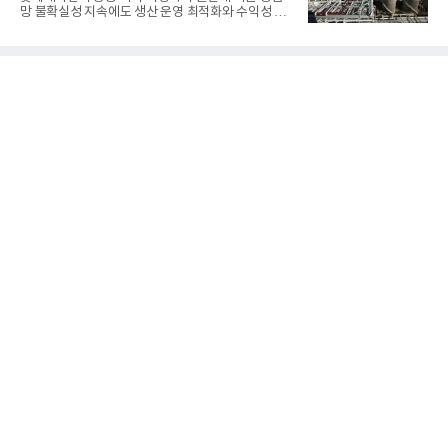
기준 매출 2조6616억원, 영업이익 9725억원으로 역
망 불확실성 지속에도 생산 운영 최적화와 수익성 중
대 최대 실적을 기록했다. 엔씨도 올해 출시한 '아이온
심의 사업 운영을 통해 전분기에 이어 흑자 기조를 이
2' 등에 힘입어 호실적을 거둘 것으로 전망된다.반면
어갔다.롯데케미칼이 2026년 2분기 연결 기준 매출
넷마블은 2분기 매출이 증가했지만 영업이익은 전년
액 5조6864억원, 영업이익 1101억원을 기록했다고 7
동기 대
일 밝혔다. 사업별로는 기초화학 부문(롯데케미칼 기
초소재사업·LC타이탄·LC USA·롯데대산석화)이 매
출 3조9403억원, 영업이익 23억원을 기록했다. 정기
보수 영향과 원료 가격 변동에 따른 래깅 효과로 전분
기 대비 수익성은 둔화됐지만 흑자 전환 흐름을 유지
했다.첨단소재 부문은 매출 1조1551억원, 영업이익
1325억원을 기록했다. 주요 제품의 스프레드 확대와
우호적인 환율 효과