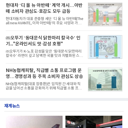
월 교육서비스 상장기업 브랜드평판 순위는 메가스터
구창환)는 산업통상자원부 공공기관 41개 브랜드를
현대차 ‘디 올 뉴 아반떼’ 계약 개시…아반
디교육, 대교, 디지
대상으로 지난 7월 7일부터 8월 7일까지 수집된 소비
떼 소비자 관심도·호감도 모두 급등
자 빅데이터 91,102,549건을 분석한 결과, 한국전력
공사가 브랜드평판지수 10,670,633을 기록하며 8월
현대자동차가 대표 준중형 세단 ‘디 올 뉴 아반떼(The
1위에 올랐다고 밝혔다. 분석에 활용된 빅데이터는 지
all new AVANTE, 이하 아반떼)’의 주요 사양과 가격
난 7월(88,893,823건) 대비 2.48% 증가한 수치다.연
을 공개하고 5일부터 계약을 시작한다고 밝혔다.아반
구소에 따르면 8월 산업통상자원부 공공기관 브랜드
떼는 6년 만에 선보이는 8세대 완전변경 모델로, ▲정
평판 30위 순위는 한국전력공사, 한국가스공사, 한국
교한 선과 면을 중심으로 완성한 파격적인 디자인 ▲
㈜오뚜기 ‘동대문식 닭한마리 칼국수’ 인
수력원자력, 한국석
과거 중형 세단 수준으로 확대된 차체 제원 ▲글로벌
기..."온라인서도 맛·감성 호평"
최고 수준의 안전성 ▲성능과 효율을 동시에 높인 주
행 완성도 ▲첨단 편의 및 디지털 사양 적용 등을 통해
㈜오뚜기가 K-노포 감성을 담은 ‘동대문식 닭한마리
글로벌 준중형 세단의 새로운 기준을 세웠다.아반떼
칼국수’ 라면이 깊고 담백한 국물 맛과 차별화된 스토
는 가솔린 2.0과 1.6 하이브리드 두 가지 파워트레인
리로 출시 초기부터 높은 인기를 얻고 있다고 4일 밝
과 모던, 프리미엄, 인스퍼레이션 세 가지 트림으로
혔다.‘동대문식 닭한마리 칼국수’는 예상을 뛰어넘는
운영된다.◆ 디자인·공간·안전·성능 전반에서 차급을
소비자 호응에 힘입어 지난 7월 13일 첫 선을 보인 지
NH농협캐피탈, 직급별 소통 프로그램 운
넘
단 18일 만에 누적 판매량 50만 개를 돌파하는 성과를
영…경영성과 등 주목 소비자 관심도 상승
거두었다.이번 신제품은 개발진이 전국의 닭한마리
전문점을 직접 찾아 다니며 최적의 육수 비율을 완성
NH농협캐피탈(대표 장종환)은 임직원 간 세대와 직
했다. 자극적이지 않으면서도 깊은 닭육수에 마늘의
급을 넘어선 소통을 강화하기 위해 직급별 소통 프로
개운한 풍미를 더했으며, 국물이 잘 배어들면서도 쫄
그램'너하(NH)고, 나하(NH)고, NH GO!'를 지난 27일
깃한 식감이 살아있는 칼국수 면발을 정교하게 구현
부터 30일까지 서울 원센티널 NH농협캐피탈타워 22
했다는게 회사측의 설명이다.실제 현장 시식 행사에
층에서 운영했다고 31일 밝혔다.이번 프로그램은 경
서도
재계뉴스
영지원부 홍보팀과 2026년 새로이(e)＊가 공동 주관
했으며, ▲팀장·부장(7.27), ▲계장·주임(7.28), ▲과
장·차장(7.29), ▲대리(7.30) 등 직급별로 총 4회에 걸
쳐 진행됐다.참고로 새로이(e)는 NH농협캐피탈 MZ
세대들로(과장~계장) 구성된 자율 참여조직으로, 조
직문화 혁신과 업무 효율성 향상을 위한 다양한 활동