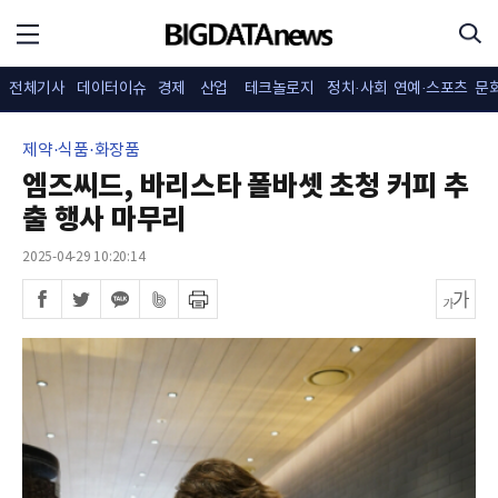
전체기사
데이터이슈
경제
산업
테크놀로지
정치·사회
연예·스포츠
문
제약·식품·화장품
엠즈씨드, 바리스타 폴바셋 초청 커피 추
출 행사 마무리
2025-04-29 10:20:14