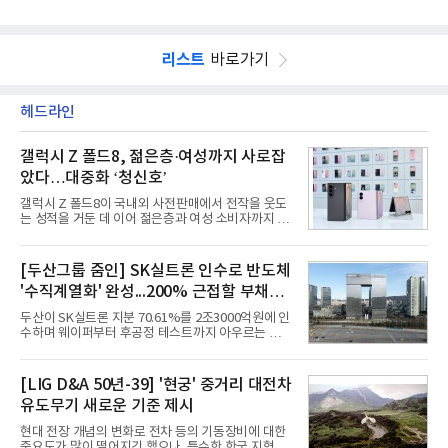
리스트
바로가기
헤드라인
갤럭시 Z 폴드8, 젊은층·여성까지 사로잡
았다…대중화 ‘청신호’
갤럭시 Z 폴드8이 국내외 사전판매에서 전작을 웃도
는 성적을 거둔 데 이어 젊은층과 여성 소비자까지 빠
르게 흡수하며 흥행세를 이어가고 있다. 대화면과 생
산성을 앞세운 기존 폴드의 소비자층에서 벗어나 디
자인과 휴대성을 강화하면서 폴더블폰의 대중화를 본
[두산그룹 줌인] SK실트론 인수로 반도체
격화하고 있다는 분석이 나온다.10일 카운터포인트
'수직계열화' 완성...200% 근접할 부채비
리서치에 따르면 갤럭시 Z8 시리즈의 글로벌 사전판
매량은 전작 대비 30% 이상 증가했다. 국내 사전판매
율 부담
두산이 SK실트론 지분 70.61%를 2조3000억원에 인
량은 전작 대비 39% 늘었고 유럽에서도 20% 이상
수하며 웨이퍼부터 후공정 테스트까지 아우르는 반도
증가했다. 미국에서도 역대 폴드 시리즈 가운데 가장
체 수직계열화를 완성했다. 인수 대상인 SK실트론은
높은 수준의 사전판매 성과를 기록한 전작보다 30%
지난해 5742억원의 순손실을 내며 신용등급 하향검
이상 늘어난 것으로 알려졌다.초기 흥행에는 폴드8의
토 대상에 올라 있다. 두산의 연결 기준 부채비율도 인
[LIG D&A 50년-39] '현궁' 중거리 대전차
폼팩터 변화가 영향
수금융 1조원을 가정할 경우 200%에 근접한 191%
유도무기 새로운 기준 제시
까지 오를 것으로 신용평가사들은 추산하고 있다.10
일 금융감독원 전자공시와 업계 등에 따르면 ㈜두산
현대 전장 개념의 변화로 전차 등의 기동장비에 대한
은 지난달 31일 이사회를 열고 SK㈜가 보유한 SK실
중요도가 많이 떨어지긴 했으나. 특수한 한국 지형을