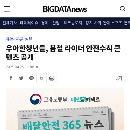
전체기사
데이터이슈
경제
산업
테크놀로지
정치·사회
연예·스포츠
문
유통·물류·섬유
우아한청년들, 봄철 라이더 안전수칙 콘
텐츠 공개
2025-04-25 09:58:10