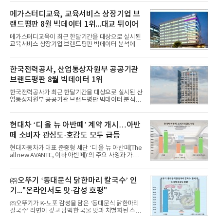
IBK기업은행’에 참가할 기업을 모집한다고 10일 밝혔
다.이번 데모데이는 ‘AX 기반 디지털금융의 전환’을
메가스터디교육, 교육서비스 상장기업 브
주제로 개최되는 ‘서울 핀테크 위크 2026’의 공식 프
랜드평판 8월 빅데이터 1위...대교 뒤이어
로그램으로, 우수한 AX 기반 핀테크 기업을 발굴하고
투자유치와 사업 협력 기회를 지원하기 위해 마련됐
메가스터디교육이 최근 한달기간을 대상으로 실시된
다.참여 대상은 창업 7년 이내의 서울 소재 핀테크 스
교육서비스 상장기업 브랜드평판 빅데이터 분석에서
타트업과 중소기업 창업 지원법에 따른 신사업 분야
1위를 차지했다. 대교와 디지털대상이 뒤를 이었다.7
의 창업 10년 이내 기업이다. 참가 신청은 10일부터
일 한국기업평판연구소(소장 구창환)는 국내 교육서
30일까지 스타트업 플러스 홈페이지를 통해 가능하
비스 상장기업 브랜드를 대상으로 지난 7월 7일부터
한국전력공사, 산업통상자원부 공공기관
다.심사를
8월 7일까지 수집된 소비자 빅데이터 10,074,233건
브랜드평판 8월 빅데이터 1위
을 분석한 결과, 메가스터디교육이 브랜드평판지수
1,710,926을 기록하며 8월 1위에 올랐다고 밝혔다.
한국전력공사가 최근 한달기간을 대상으로 실시된 산
분석에 활용된 빅데이터는 지난 7월(9,491,206건) 대
업통상자원부 공공기관 브랜드평판 빅데이터 분석에
비 6.14% 증가한 수치로, 교육서비스 상장기업 브랜
서 1위를 차지했다. 한국가스공사와 한국수력원자력
드에 대한 소비자 관심이 확대됐다.연구소에 따르면 8
이 순으로 뒤를 이었다.7일 한국기업평판연구소(소장
월 교육서비스 상장기업 브랜드평판 순위는 메가스터
구창환)는 산업통상자원부 공공기관 41개 브랜드를
현대차 ‘디 올 뉴 아반떼’ 계약 개시…아반
디교육, 대교, 디지
대상으로 지난 7월 7일부터 8월 7일까지 수집된 소비
떼 소비자 관심도·호감도 모두 급등
자 빅데이터 91,102,549건을 분석한 결과, 한국전력
공사가 브랜드평판지수 10,670,633을 기록하며 8월
현대자동차가 대표 준중형 세단 ‘디 올 뉴 아반떼(The
1위에 올랐다고 밝혔다. 분석에 활용된 빅데이터는 지
all new AVANTE, 이하 아반떼)’의 주요 사양과 가격
난 7월(88,893,823건) 대비 2.48% 증가한 수치다.연
을 공개하고 5일부터 계약을 시작한다고 밝혔다.아반
구소에 따르면 8월 산업통상자원부 공공기관 브랜드
떼는 6년 만에 선보이는 8세대 완전변경 모델로, ▲정
평판 30위 순위는 한국전력공사, 한국가스공사, 한국
교한 선과 면을 중심으로 완성한 파격적인 디자인 ▲
㈜오뚜기 ‘동대문식 닭한마리 칼국수’ 인
수력원자력, 한국석
과거 중형 세단 수준으로 확대된 차체 제원 ▲글로벌
기..."온라인서도 맛·감성 호평"
최고 수준의 안전성 ▲성능과 효율을 동시에 높인 주
행 완성도 ▲첨단 편의 및 디지털 사양 적용 등을 통해
㈜오뚜기가 K-노포 감성을 담은 ‘동대문식 닭한마리
글로벌 준중형 세단의 새로운 기준을 세웠다.아반떼
칼국수’ 라면이 깊고 담백한 국물 맛과 차별화된 스토
는 가솔린 2.0과 1.6 하이브리드 두 가지 파워트레인