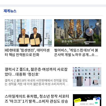
리로 출시 초기부터 높은 인기를 얻고 있다고 4일 밝
과 모던, 프리미엄, 인스퍼레이션 세 가지 트림으로
혔다.‘동대문식 닭한마리 칼국수’는 예상을 뛰어넘는
운영된다.◆ 디자인·공간·안전·성능 전반에서 차급을
소비자 호응에 힘입어 지난 7월 13일 첫 선을 보인 지
넘
재계뉴스
단 18일 만에 누적 판매량 50만 개를 돌파하는 성과를
거두었다.이번 신제품은 개발진이 전국의 닭한마리
전문점을 직접 찾아 다니며 최적의 육수 비율을 완성
했다. 자극적이지 않으면서도 깊은 닭육수에 마늘의
개운한 풍미를 더했으며, 국물이 잘 배어들면서도 쫄
깃한 식감이 살아있는 칼국수 면발을 정교하게 구현
했다는게 회사측의 설명이다.실제 현장 시식 행사에
서도
HD현대重 '힘센엔진', 데이터센
펄어비스, '게임스컴 데브'서 붉
터 핵심 전력원으로 진화
은사막 개발 노하우 공개...소비자
관심도 증가
갤럭시 Z 폴드8, 젊은층·여성까지 사로잡
았다…대중화 ‘청신호’
갤럭시 Z 폴드8이 국내외 사전판매에서 전작을 웃도
는 성적을 거둔 데 이어 젊은층과 여성 소비자까지 빠
르게 흡수하며 흥행세를 이어가고 있다. 대화면과 생
산성을 앞세운 기존 폴드의 소비자층에서 벗어나 디
자인과 휴대성을 강화하면서 폴더블폰의 대중화를 본
스마일게이트 퓨처랩, 청소년 창작 서포터
격화하고 있다는 분석이 나온다.10일 카운터포인트
즈 '아크크' 1기 발족...소비자 관심도 상승
리서치에 따르면 갤럭시 Z8 시리즈의 글로벌 사전판
매량은 전작 대비 30% 이상 증가했다. 국내 사전판매