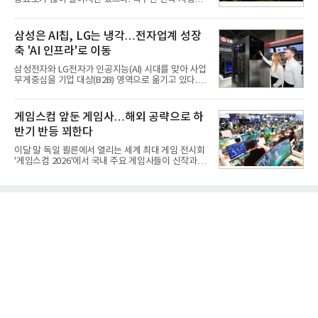
트론 지분 70.61%를 인수하는 주식매매계약(SPA)
고려할 때 북한군 전차부대는 여전히 위협적인 존재
체결을 승인했다고 공시했다. 계약서에는 장용호 SK
로 평가되고 있다. 그러나 우리 군이 운용 중인 대전차
㈜ 대표이사와 김민철 두산 대표이사가 각각 서명했
무기는 관통력과 유효사거리 모두 만족스럽지 못해
삼성은 AI칩, LG는 냉각…전자업계 성장
다. 매각 대상 지분은 SK㈜가
적 전차 파괴에 효과적이지 못했다. 특히 노후화된 대
축 'AI 인프라'로 이동
전차 무기에 대한 군수지원이 미흡해 전력 발휘가 어
려웠다.따라서 부족한 사거리의 한계를 극복하고 아
삼성전자와 LG전자가 인공지능(AI) 시대를 맞아 사업
군의 생존성을 극대화할 수 있는 대전차 유도무기 개
무게중심을 기업 대상(B2B) 영역으로 옮기고 있다.
발이 절실했다.2007년부터 국방과학연구소(ADD) 주
TV와 생활가전 등 전통적인 소비자 시장이 성숙기에
관으로 중거리 대전차 유도무기 탐색개발을 시작했
접어든 가운데 삼성전자는 AI 반도체를 중심으로 데
다. 5대 개발 전략으로 성능 우위, 소량화경량화 실현,
이터센터 생태계 공략을 강화하고 LG전자는 냉각솔
게임스컴 앞둔 게임사…해외 공략으로 하
국산화에 의
루션·전장·로봇 등 기업용 솔루션 사업 확대에 속도를
반기 반등 꾀한다
내고 있다.9일 업계에 따르면 LG전자는 2분기 생활가
전과 프리미엄 제품 경쟁력에 더해 B2B 사업 확대 효
이달 말 독일 쾰른에서 열리는 세계 최대 게임 전시회
과로 수익성을 방어한 반면 삼성전자는 디바이스경험
'게임스컴 2026'에서 국내 주요 게임사들이 신작과 글
(DX) 부문의 TV·생활가전 수익성이 악화됐다. 대신 삼
로벌 전략을 공개한다. 상반기 게임사들의 실적이 업
성은 AI 메모리 등 반도체 사업을 중심으로 새로운 성
체별로 엇갈린 가운데 하반기 신작 흥행과 해외 시장
장 동력을 확보하는 데 집중하고 있다.LG전자는 B2B
성과가 실적을 좌우할 핵심 변수로 떠오르고 있다.8일
사업 확대
업계에 따르면 올해 상반기 게임업계는 기업별 성적
표가 크게 갈렸다. 대표적으로 크래프톤은 'PUBG: 배
틀그라운드'의 안정적인 성장에 힘입어 상반기 연결
기준 매출 2조6616억원, 영업이익 9725억원으로 역
대 최대 실적을 기록했다. 엔씨도 올해 출시한 '아이온
2' 등에 힘입어 호실적을 거둘 것으로 전망된다.반면
넷마블은 2분기 매출이 증가했지만 영업이익은 전년
동기 대