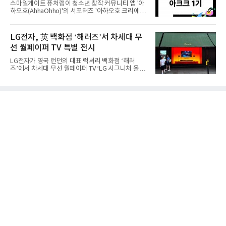
스마일게이트 퓨처랩이 청소년 창작 커뮤니티 앱 '아
량은 전작 대비 39% 늘었고 유럽에서도 20% 이상
하오호(AhhaOhho)'의 서포터즈 '아하오호 크리에이
증가했다. 미국에서도 역대 폴드 시리즈 가운데 가장
터 크루(AhhaOhho Creator Crew, 이하 '아크크')' 1
높은 수준의 사전판매 성과를 기록한 전작보다 30%
기를 발족했다고 10일 밝혔다.아하오호는 퓨처랩이
이상 늘어난 것으로 알려졌다.초기 흥행에는 폴드8의
지난 10년간 오프라인 공간에서 운영해 온 창의환경
LG전자, 英 백화점 ‘해러즈’서 차세대 무
폼팩터 변화가 영향
철학을 디지털로 확장한 플랫폼이다. 학습자가 자신
선 월페이퍼 TV 특별 전시
의 관심사에서 출발해 직접 만들고 시행착오를 겪으
며 배움을 넓혀가도록 설계됐다. 디지털 콘텐츠를 소
LG전자가 영국 런던의 대표 럭셔리 백화점 ‘해러
비만 하기 쉬운 AI 시대의 아이들에게 정답을 따라가
즈’에서 차세대 무선 월페이퍼 TV ‘LG 시그니처 올레
는 능력보다 스스로 질문하고 만들어보는 '주체적 배
드 W’를 선보이며 현지 프리미엄 고객들의 관심을 끌
움의 경험'을 건넨다는 취지다.아크크는 초등학교 3학
고 있다.LG전자는 8월 7일부터 26일까지 해러즈 백
년부터 6학년 아동·청소년으로 꾸려졌다. 아하오호
화점 1층 외관을 장식하는 브롬튼 로드 쇼윈도에서
앱의 창작 챌린지에
LG 시그니처 올레드 W 특별 전시를 진행한다고 10일
밝혔다. 해당 공간은 월평균 약 110만 명이 찾는 런던
의 대표적인 프리미엄 쇼핑 거리다. 방문객들은 매장
에 들어서기 전부터 LG 시그니처 올레드 W의 뛰어난
화질과 초슬림 디자인을 경험할 수 있으며 쇼윈도에
서 본 제품을 백화점 내부 LG전자 매장에서도 직접 확
인할 수 있도록 했다.LG전자는 2013년 세계 최초 출
시 이후 13년 연