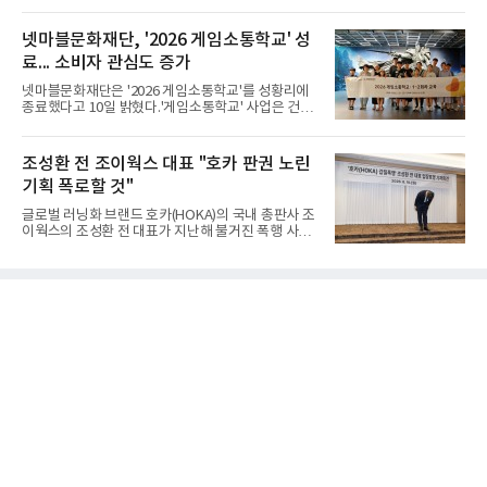
세대 직류 배전 기술 개발부터 핵심 전력기기 공급까
지 협력 범위를 확대하며 급성장하는 AI 데이터센터
전력 인프라 시장에 공동 대응한다.LS일렉트릭은 10
넷마블문화재단, '2026 게임소통학교' 성
일 서울 LS용산타워에서 GS건설과 ‘AI 데이터센터
료... 소비자 관심도 증가
(AIDC) 사업환경 변화에 따른 공동 대응을 위한 업무
협약(MOU)’을 체결했다고 밝혔다.이날 협약식에는
넷마블문화재단은 '2026 게임소통학교'를 성황리에
구자균 LS일렉트릭 회장과 허윤홍 GS건설 대표, 채
종료했다고 10일 밝혔다.'게임소통학교' 사업은 건강
대석 LS일렉트릭 대표 등 양사 주요 경영진이 참석했
한 가족 게임문화 확산을 위해 전국 초등학교 학생 및
다. 양사는 글로벌 AI 데이터센터 시장 전망을 공유하
학부모를 대상으로 게임의 특성 및 활용법을 알리고
고 AI 시대 핵심 전력 인프라로 부상하고 있는 직류 배
가족 간 소통을 지원하는 프로그램으로 2016년부터
조성환 전 조이웍스 대표 "호카 판권 노린
전 기술 협력 및
시작됐다.이번 프로그램은 지난달 31일과 이달 8일
기획 폭로할 것"
두 차례에 걸쳐 진행됐다. 지난달 31일에는 초3~중3
자녀를 둔 보호자를 대상으로 자녀의 게임문화를 이
글로벌 러닝화 브랜드 호카(HOKA)의 국내 총판사 조
해하기 위한 보호자 교육이 마련됐으며, 8일에는 1회
이웍스의 조성환 전 대표가 지난해 불거진 폭행 사건
차 교육에 참여한 가족 30여 명이 오전팀과 오후팀으
에 대해 사과하면서도, 피해자 측이 폭행을 사전에 유
로 나뉘어 심화 프로그램에 참여했다.2회차 프로그램
도했다고 주장했다. 호카의 판권을 노린 기획에 따른
에서 보호자들은 1회차 교육 내용을 바탕으로 강사와
사건이었다는 것이다. 조 전 대표는 10일 서울 중구
단체 면담을 진
코리아나호텔에서 기자회견을 열고 "잘못한 것은 사
과하고 사실이 아닌 것은 사실이 아니라고 용기 내 말
하겠다"며 "제 잘못으로 불편함을 끼친 점 다시 한번
사과드린다"고 말했다. 그는 "이 자리에 서기까지 8개
월이 걸렸다"며 "그동안 도무지 이해할 수 없는 일들
을 확인하고 또 확인했다. 이제는 이 사건의 본질이 조
이웍스가 전개 중인 국내 독점 판권을 빼앗기 위해 소
수의 내