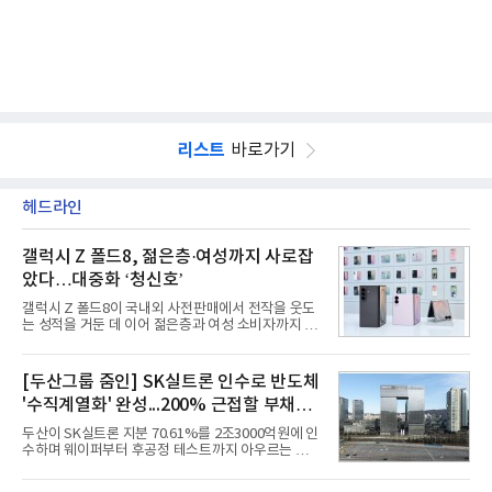
리스트
바로가기
헤드라인
갤럭시 Z 폴드8, 젊은층·여성까지 사로잡
았다…대중화 ‘청신호’
갤럭시 Z 폴드8이 국내외 사전판매에서 전작을 웃도
는 성적을 거둔 데 이어 젊은층과 여성 소비자까지 빠
르게 흡수하며 흥행세를 이어가고 있다. 대화면과 생
산성을 앞세운 기존 폴드의 소비자층에서 벗어나 디
자인과 휴대성을 강화하면서 폴더블폰의 대중화를 본
[두산그룹 줌인] SK실트론 인수로 반도체
격화하고 있다는 분석이 나온다.10일 카운터포인트
'수직계열화' 완성...200% 근접할 부채비
리서치에 따르면 갤럭시 Z8 시리즈의 글로벌 사전판
매량은 전작 대비 30% 이상 증가했다. 국내 사전판매
율 부담
두산이 SK실트론 지분 70.61%를 2조3000억원에 인
량은 전작 대비 39% 늘었고 유럽에서도 20% 이상
수하며 웨이퍼부터 후공정 테스트까지 아우르는 반도
증가했다. 미국에서도 역대 폴드 시리즈 가운데 가장
체 수직계열화를 완성했다. 인수 대상인 SK실트론은
높은 수준의 사전판매 성과를 기록한 전작보다 30%
지난해 5742억원의 순손실을 내며 신용등급 하향검
이상 늘어난 것으로 알려졌다.초기 흥행에는 폴드8의