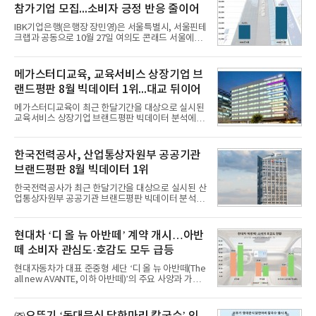
참가기업 모집...소비자 긍정 반응 줄이어
IBK기업은행(은행장 장민영)은 서울특별시, 서울핀테
크랩과 공동으로 10월 27일 여의도 콘래드 서울에서
개최 예정인 ‘2026 서울 핀테크 위크 데모데이 with
IBK기업은행’에 참가할 기업을 모집한다고 10일 밝혔
다.이번 데모데이는 ‘AX 기반 디지털금융의 전환’을
메가스터디교육, 교육서비스 상장기업 브
주제로 개최되는 ‘서울 핀테크 위크 2026’의 공식 프
랜드평판 8월 빅데이터 1위...대교 뒤이어
로그램으로, 우수한 AX 기반 핀테크 기업을 발굴하고
투자유치와 사업 협력 기회를 지원하기 위해 마련됐
메가스터디교육이 최근 한달기간을 대상으로 실시된
다.참여 대상은 창업 7년 이내의 서울 소재 핀테크 스
교육서비스 상장기업 브랜드평판 빅데이터 분석에서
타트업과 중소기업 창업 지원법에 따른 신사업 분야
1위를 차지했다. 대교와 디지털대상이 뒤를 이었다.7
의 창업 10년 이내 기업이다. 참가 신청은 10일부터
일 한국기업평판연구소(소장 구창환)는 국내 교육서
30일까지 스타트업 플러스 홈페이지를 통해 가능하
비스 상장기업 브랜드를 대상으로 지난 7월 7일부터
한국전력공사, 산업통상자원부 공공기관
다.심사를
8월 7일까지 수집된 소비자 빅데이터 10,074,233건
브랜드평판 8월 빅데이터 1위
을 분석한 결과, 메가스터디교육이 브랜드평판지수
1,710,926을 기록하며 8월 1위에 올랐다고 밝혔다.
한국전력공사가 최근 한달기간을 대상으로 실시된 산
분석에 활용된 빅데이터는 지난 7월(9,491,206건) 대
업통상자원부 공공기관 브랜드평판 빅데이터 분석에
비 6.14% 증가한 수치로, 교육서비스 상장기업 브랜
서 1위를 차지했다. 한국가스공사와 한국수력원자력
드에 대한 소비자 관심이 확대됐다.연구소에 따르면 8
이 순으로 뒤를 이었다.7일 한국기업평판연구소(소장
월 교육서비스 상장기업 브랜드평판 순위는 메가스터
구창환)는 산업통상자원부 공공기관 41개 브랜드를
현대차 ‘디 올 뉴 아반떼’ 계약 개시…아반
디교육, 대교, 디지
대상으로 지난 7월 7일부터 8월 7일까지 수집된 소비
떼 소비자 관심도·호감도 모두 급등
자 빅데이터 91,102,549건을 분석한 결과, 한국전력
공사가 브랜드평판지수 10,670,633을 기록하며 8월
현대자동차가 대표 준중형 세단 ‘디 올 뉴 아반떼(The
1위에 올랐다고 밝혔다. 분석에 활용된 빅데이터는 지
all new AVANTE, 이하 아반떼)’의 주요 사양과 가격
난 7월(88,893,823건) 대비 2.48% 증가한 수치다.연
을 공개하고 5일부터 계약을 시작한다고 밝혔다.아반
구소에 따르면 8월 산업통상자원부 공공기관 브랜드
떼는 6년 만에 선보이는 8세대 완전변경 모델로, ▲정
평판 30위 순위는 한국전력공사, 한국가스공사, 한국
교한 선과 면을 중심으로 완성한 파격적인 디자인 ▲
수력원자력, 한국석