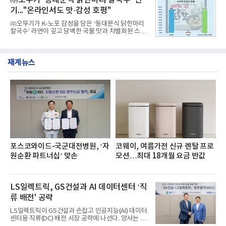
㈜오뚜기 ‘동대문식 닭한마리 칼국수’ 인
과거 중형 세단 수준으로 확대된 차체 제원 ▲글로벌
기..."온라인서도 맛·감성 호평"
최고 수준의 안전성 ▲성능과 효율을 동시에 높인 주
행 완성도 ▲첨단 편의 및 디지털 사양 적용 등을 통해
㈜오뚜기가 K-노포 감성을 담은 ‘동대문식 닭한마리
글로벌 준중형 세단의 새로운 기준을 세웠다.아반떼
칼국수’ 라면이 깊고 담백한 국물 맛과 차별화된 스토
는 가솔린 2.0과 1.6 하이브리드 두 가지 파워트레인
리로 출시 초기부터 높은 인기를 얻고 있다고 4일 밝
과 모던, 프리미엄, 인스퍼레이션 세 가지 트림으로
혔다.‘동대문식 닭한마리 칼국수’는 예상을 뛰어넘는
운영된다.◆ 디자인·공간·안전·성능 전반에서 차급을
소비자 호응에 힘입어 지난 7월 13일 첫 선을 보인 지
넘
재계뉴스
단 18일 만에 누적 판매량 50만 개를 돌파하는 성과를
거두었다.이번 신제품은 개발진이 전국의 닭한마리
전문점을 직접 찾아 다니며 최적의 육수 비율을 완성
했다. 자극적이지 않으면서도 깊은 닭육수에 마늘의
개운한 풍미를 더했으며, 국물이 잘 배어들면서도 쫄
깃한 식감이 살아있는 칼국수 면발을 정교하게 구현
했다는게 회사측의 설명이다.실제 현장 시식 행사에
서도
포스코와이드-국군대전병원, ‘자
코웨이, 여름가전 신규 렌탈 프로
원순환 파트너십’ 맞손
모션…최대 18개월 요금 반값
LS일렉트릭, GS건설과 AI 데이터센터 ‘직
류 배전' 공략
LS일렉트릭이 GS건설과 손잡고 인공지능(AI) 데이터
센터용 직류(DC) 배전 시장 공략에 나선다. 양사는 차