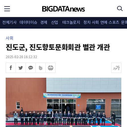
전체기사
데이터이슈
경제
산업
테크놀로지
정치·사회
연예·스포츠
문
사회
진도군, 진도향토문화회관 별관 개관
2025-02-20 16:12:32