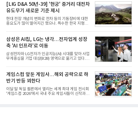
토 대상에 올라 있다. 두산의 연결 기준 부채비율도 인
[LIG D&A 50년-39] '현궁' 중거리 대전차
폼팩터 변화가 영향
수금융 1조원을 가정할 경우 200%에 근접한 191%
유도무기 새로운 기준 제시
까지 오를 것으로 신용평가사들은 추산하고 있다.10
일 금융감독원 전자공시와 업계 등에 따르면 ㈜두산
현대 전장 개념의 변화로 전차 등의 기동장비에 대한
은 지난달 31일 이사회를 열고 SK㈜가 보유한 SK실
중요도가 많이 떨어지긴 했으나. 특수한 한국 지형을
트론 지분 70.61%를 인수하는 주식매매계약(SPA)
고려할 때 북한군 전차부대는 여전히 위협적인 존재
체결을 승인했다고 공시했다. 계약서에는 장용호 SK
로 평가되고 있다. 그러나 우리 군이 운용 중인 대전차
㈜ 대표이사와 김민철 두산 대표이사가 각각 서명했
무기는 관통력과 유효사거리 모두 만족스럽지 못해
삼성은 AI칩, LG는 냉각…전자업계 성장
다. 매각 대상 지분은 SK㈜가
적 전차 파괴에 효과적이지 못했다. 특히 노후화된 대
축 'AI 인프라'로 이동
전차 무기에 대한 군수지원이 미흡해 전력 발휘가 어
려웠다.따라서 부족한 사거리의 한계를 극복하고 아
삼성전자와 LG전자가 인공지능(AI) 시대를 맞아 사업
군의 생존성을 극대화할 수 있는 대전차 유도무기 개
무게중심을 기업 대상(B2B) 영역으로 옮기고 있다.
발이 절실했다.2007년부터 국방과학연구소(ADD) 주
TV와 생활가전 등 전통적인 소비자 시장이 성숙기에
관으로 중거리 대전차 유도무기 탐색개발을 시작했
접어든 가운데 삼성전자는 AI 반도체를 중심으로 데
다. 5대 개발 전략으로 성능 우위, 소량화경량화 실현,
이터센터 생태계 공략을 강화하고 LG전자는 냉각솔
게임스컴 앞둔 게임사…해외 공략으로 하
국산화에 의
루션·전장·로봇 등 기업용 솔루션 사업 확대에 속도를
반기 반등 꾀한다
내고 있다.9일 업계에 따르면 LG전자는 2분기 생활가
전과 프리미엄 제품 경쟁력에 더해 B2B 사업 확대 효
이달 말 독일 쾰른에서 열리는 세계 최대 게임 전시회
과로 수익성을 방어한 반면 삼성전자는 디바이스경험
'게임스컴 2026'에서 국내 주요 게임사들이 신작과 글
(DX) 부문의 TV·생활가전 수익성이 악화됐다. 대신 삼
로벌 전략을 공개한다. 상반기 게임사들의 실적이 업
성은 AI 메모리 등 반도체 사업을 중심으로 새로운 성
체별로 엇갈린 가운데 하반기 신작 흥행과 해외 시장
장 동력을 확보하는 데 집중하고 있다.LG전자는 B2B
성과가 실적을 좌우할 핵심 변수로 떠오르고 있다.8일
사업 확대
업계에 따르면 올해 상반기 게임업계는 기업별 성적
표가 크게 갈렸다. 대표적으로 크래프톤은 'PUBG: 배
틀그라운드'의 안정적인 성장에 힘입어 상반기 연결
기준 매출 2조6616억원, 영업이익 9725억원으로 역
대 최대 실적을 기록했다. 엔씨도 올해 출시한 '아이온
2' 등에 힘입어 호실적을 거둘 것으로 전망된다.반면