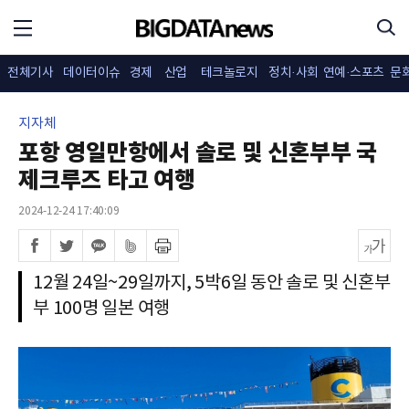
전체기사
데이터이슈
경제
산업
테크놀로지
정치·사회
연예·스포츠
문
지자체
포항 영일만항에서 솔로 및 신혼부부 국
제크루즈 타고 여행
2024-12-24 17:40:09
12월 24일~29일까지, 5박6일 동안 솔로 및 신혼부
부 100명 일본 여행