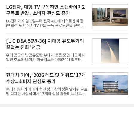
는 2035년까지 총 15GW(기가와트) 규모의 AI DC를
최대치다. 상반기 기준 매출은 4조405억원, 영업이익
구축하겠다는 대형 청사진을 제시하면서다. 이에 따
LG전자, 대형 TV 구독하면 스탠바이미2
은 4884억
라 경쟁 구도 역시 이동통신사인 KT, LG유플러스를
구독료 반값...소비자 관심도 증가
넘어 네이버, 삼성SDS 등 IT 인프라 기업으로 확장되
고 있다.7일 SK텔레콤에 따르면 회사는 올해 2분기
LG전자가 이달 1일부터 전국 431개 베스트샵 매장
연결 기준 매출 4조 3591억원, 영업이익 5660억원을
(백화점 포함)에서 TV 번들 구독 프로모션을 진행하고
기록했다. 매출은 전년 동기 대비 0.5%, 영업이익은
있다. 대형 TV 구독 시 스탠바이미2 구독료를 반값 할
67.3% 증가한 수치다. AI DC 사업의 성장에 더해 수
인해주는 프로모션이다.대상 제품은 65·77·83형 올
익성 중심 경영, 그리고 지난해 발생한 일회성 비용에
레드, 75·86·100형 마이크로 RGB, 75·86형 미니
[LIG D&A 50년-36] 지대공 유도무기의
따른 기저효과가 실
RGB 등 거실용 TV로 인기가 높은 베스트셀러 TV 20
끝없는 진화 '천궁'
개 모델이며, 동시 구독 계약 시 스탠바이미2(모델명
27LX6TPGA) 구독료를 50% 할인 받을 수 있다. 프로
우리 공군의 방공유도탄 부대가 운용 중인 대공미사
모션 대상 모델과 혜택, 구독료 등 프로모션 세부 사항
일인 호크와 나이키 허큘리스는 1990년대 말부터 성
은 베스트샵 판매 매니저에게 문의하면 자세히 안내
능 면에서 한계를 보이기 시작했다. 이에 따라 정부는
받을 수 있다.LG TV를 구독으로 이용하면 최대 6년까
기존 미사일체계를 대체할 중고도 및 중거리 대공미
지 구독 계약기간 내 무상 A/S를 받을 수 있으며, 이사
사일을 개발하기로 결정했다.처음 KM-SAM 사업으로
현대차·기아, '2026 레드 닷 어워드' 17개
등으로 이전
불린 이 사업의 명칭은 호크(Iron Hawk, 철매)를 대체
수상...소비자 관심도 증가
한다는 의미에서 ‘철매Ⅱ’ 로 정해졌다. 철매Ⅱ 개발
사업은 미사일체계 완성 후인 2011년 ‘천궁(天弓)’으
현대자동차와 기아가 혁신성과 창의성을 앞세워 글로
로 다시 장비명이 바뀌었다. 17개 업체와 관련 기관이
벌 디자인 시상식에서 17개의 상을 휩쓸며 브랜드 경
참여한 가운데 LIG 넥스원은 탐색 개발에서 체계개발
쟁력을 다시 한번 입증했다.현대자동차·기아는 '2026
완료까지 모든 과정에 참여했다. 1976년 호크 미사일
레드 닷 어워드: 브랜드 & 커뮤니케이션 디자인 부문
창정비 업체로 출발했던 회사가 호크 대체 유도무기
(Red Dot Design Award: Brand &
인 천궁
Communication Design)'에서 최우수상 2개, 본상
15개를 수상했다고 7일 밝혔다.'레드 닷 어워드'는 독
일 iF, 미국 IDEA와 함께 세계 3대 디자인 시상식으로
손꼽히는 세계 최대 규모의 디자인 공모전이다. 독일
노르트라인 베스트팔렌 디자인센터(Design