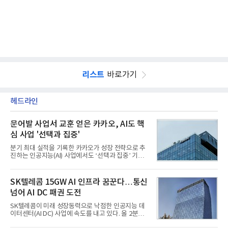
리스트
바로가기
헤드라인
문어발 사업서 교훈 얻은 카카오, AI도 핵
심 사업 '선택과 집중'
분기 최대 실적을 기록한 카카오가 성장 전략으로 추
진하는 인공지능(AI) 사업에서도 ‘선택과 집중’ 기조
를 강화하고 있다. 경쟁사들이 AI 데이터센터 등 인프
라 투자에 나서는 것과 달리, 카카오는 ‘카카오톡’이
라는 플랫폼 경쟁력을 활용한 AI 에이전트 서비스에
SK텔레콤 15GW AI 인프라 꿈꾼다…통신
집중하는 전략이다. 과거 무리한 사업 확장 과정에서
넘어 AI DC 패권 도전
겪었던 시행착오를 되풀이하지 않고 핵심 역량에 집
중하겠다는 취지로 풀이된다.7일 업계에 따르면 카카
SK텔레콤이 미래 성장동력으로 낙점한 인공지능 데
오는 올해 2분기 연결 기준 매출 2조985억원, 영업이
이터센터(AI DC) 사업에 속도를 내고 있다. 올 2분기
익 2770억원을 기록했다. 전년 동기 대비 매출과 영업
AI 데이터센터 매출이 90% 이상 급증한 데 이어, 오
이익은 각각 9%, 36% 증가해 모두 분기 기준 역대