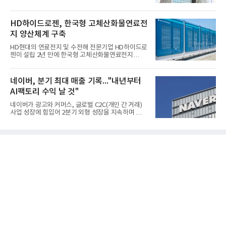
적'을 냈다. 금호석유화학은 연결 기준 올해 2분기 영
업이익이 3390억원으로 지난해 동기보다 419.7% 증
가한 것으로 잠정 집계됐다고 7일 공시했다.매출은 2
HD하이드로젠, 한국형 고체산화물연료전
조2682억원으로 지난해 동기 대비 27.9% 증가했다.
지 양산체계 구축
순이익은 3004억원으로 420.4% 늘었다.이번 호실적
은 주력 제품인 NB라텍스와 합성수지 판매 호조가 견
HD현대의 연료전지 및 수전해 전문기업 HD하이드로
인한 것으로 풀이된다. 미국의 중국산 의료용 고무장
젠이 설립 2년 만에 한국형 고체산화물연료전지
갑 관세 인상 이후 동남아 장갑업체의 가동률이 높아
(SOFC, Solid Oxide Fuel Cell) 양산체계를 구축하고
지면서 NB라텍스 수요가 증가했고, 원재료인 부타디
본격적인 시장 공략에 나선다.HD하이드로젠은 최근
엔(BD) 가격 상승분을 제품 가격에 반영하면서 수익
한국전기안전공사(KESCO)로부터 SOFC 발전설비
네이버, 분기 최대 매출 기록..."내년부터
성이 개선됐다.금호석유
‘HD250’과 ‘HD300’, 제조시설에 대한 사용전검사를
AI팩토리 수익 날 것"
완료하고 제품 양산체계 구축했다고 밝혔다.HD250
과 HD300은 각각 249kW급과 285kW급의 중소형 발
네이버가 광고와 커머스, 글로벌 C2C(개인 간 거래)
전용 SOFC 제품이다. 이번 검사를 통해 HD하이드로
사업 성장에 힘입어 2분기 외형 성장을 지속하며 역대
젠은 제품과 제조시설의 전기설비 안전성과 적합성을
최대 매출을 기록했다. AI 검색 서비스 'AI 탭'의 이용
확인받으면서 안정적인 제품 생산과 공급을 위한 기
자 증가와 엔비디아와 추진하는 AI 팩토리를 앞세워
반을 마련했다고 설명했다.SOFC는 600~1000℃의
AI 수익화에도 속도를 내고 있다.네이버는 올해 2분기
고온에서 작동하는 고효율 친환경 발
연결 기준 매출 3조3888억원, 영업이익 5203억원을
기록했다고 7일 밝혔다. 매출은 광고·커머스 등 핵심
사업과 글로벌 C2C 성장에 힘입어 전년 동기 대비
16.2% 증가한 분기 최대 매출을 기록했다. 반면 영업
이익은 AI 인프라 투자 영향으로 0.2% 감소했다.사업
별 매출은 네이버 플랫폼 1조9022억원, 파이낸셜 플
랫폼 4707억원, 글로벌 도전 1조159억원이다.네이버
플랫폼은