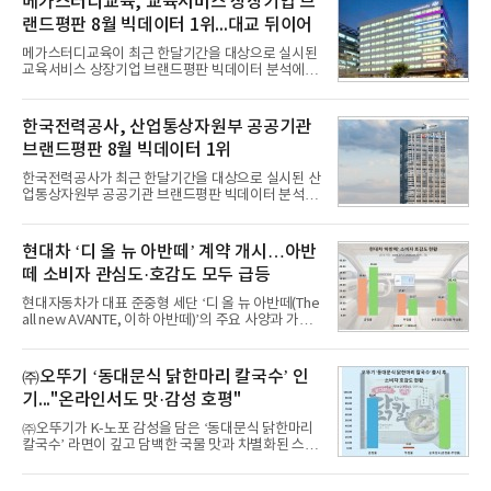
메가스터디교육, 교육서비스 상장기업 브
랜드평판 8월 빅데이터 1위...대교 뒤이어
메가스터디교육이 최근 한달기간을 대상으로 실시된
교육서비스 상장기업 브랜드평판 빅데이터 분석에서
1위를 차지했다. 대교와 디지털대상이 뒤를 이었다.7
일 한국기업평판연구소(소장 구창환)는 국내 교육서
비스 상장기업 브랜드를 대상으로 지난 7월 7일부터
한국전력공사, 산업통상자원부 공공기관
8월 7일까지 수집된 소비자 빅데이터 10,074,233건
브랜드평판 8월 빅데이터 1위
을 분석한 결과, 메가스터디교육이 브랜드평판지수
1,710,926을 기록하며 8월 1위에 올랐다고 밝혔다.
한국전력공사가 최근 한달기간을 대상으로 실시된 산
분석에 활용된 빅데이터는 지난 7월(9,491,206건) 대
업통상자원부 공공기관 브랜드평판 빅데이터 분석에
비 6.14% 증가한 수치로, 교육서비스 상장기업 브랜
서 1위를 차지했다. 한국가스공사와 한국수력원자력
드에 대한 소비자 관심이 확대됐다.연구소에 따르면 8
이 순으로 뒤를 이었다.7일 한국기업평판연구소(소장
월 교육서비스 상장기업 브랜드평판 순위는 메가스터
구창환)는 산업통상자원부 공공기관 41개 브랜드를
현대차 ‘디 올 뉴 아반떼’ 계약 개시…아반
디교육, 대교, 디지
대상으로 지난 7월 7일부터 8월 7일까지 수집된 소비
떼 소비자 관심도·호감도 모두 급등
자 빅데이터 91,102,549건을 분석한 결과, 한국전력
공사가 브랜드평판지수 10,670,633을 기록하며 8월
현대자동차가 대표 준중형 세단 ‘디 올 뉴 아반떼(The
1위에 올랐다고 밝혔다. 분석에 활용된 빅데이터는 지
all new AVANTE, 이하 아반떼)’의 주요 사양과 가격
난 7월(88,893,823건) 대비 2.48% 증가한 수치다.연
을 공개하고 5일부터 계약을 시작한다고 밝혔다.아반
구소에 따르면 8월 산업통상자원부 공공기관 브랜드
떼는 6년 만에 선보이는 8세대 완전변경 모델로, ▲정
평판 30위 순위는 한국전력공사, 한국가스공사, 한국
교한 선과 면을 중심으로 완성한 파격적인 디자인 ▲
㈜오뚜기 ‘동대문식 닭한마리 칼국수’ 인
수력원자력, 한국석
과거 중형 세단 수준으로 확대된 차체 제원 ▲글로벌
기..."온라인서도 맛·감성 호평"
최고 수준의 안전성 ▲성능과 효율을 동시에 높인 주
행 완성도 ▲첨단 편의 및 디지털 사양 적용 등을 통해
㈜오뚜기가 K-노포 감성을 담은 ‘동대문식 닭한마리
글로벌 준중형 세단의 새로운 기준을 세웠다.아반떼
칼국수’ 라면이 깊고 담백한 국물 맛과 차별화된 스토
는 가솔린 2.0과 1.6 하이브리드 두 가지 파워트레인
리로 출시 초기부터 높은 인기를 얻고 있다고 4일 밝
과 모던, 프리미엄, 인스퍼레이션 세 가지 트림으로
혔다.‘동대문식 닭한마리 칼국수’는 예상을 뛰어넘는
운영된다.◆ 디자인·공간·안전·성능 전반에서 차급을