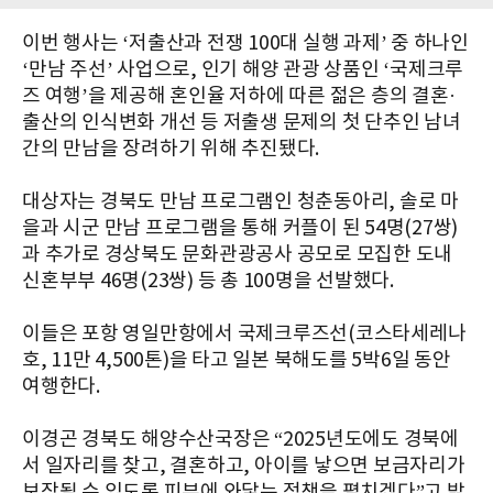
이번 행사는 ‘저출산과 전쟁 100대 실행 과제’ 중 하나인
‘만남 주선’ 사업으로, 인기 해양 관광 상품인 ‘국제크루
즈 여행’을 제공해 혼인율 저하에 따른 젊은 층의 결혼·
출산의 인식변화 개선 등 저출생 문제의 첫 단추인 남녀
간의 만남을 장려하기 위해 추진됐다.
대상자는 경북도 만남 프로그램인 청춘동아리, 솔로 마
을과 시군 만남 프로그램을 통해 커플이 된 54명(27쌍)
과 추가로 경상북도 문화관광공사 공모로 모집한 도내
신혼부부 46명(23쌍) 등 총 100명을 선발했다.
이들은 포항 영일만항에서 국제크루즈선(코스타세레나
호, 11만 4,500톤)을 타고 일본 북해도를 5박6일 동안
여행한다.
이경곤 경북도 해양수산국장은 “2025년도에도 경북에
서 일자리를 찾고, 결혼하고, 아이를 낳으면 보금자리가
보장될 수 있도록 피부에 와닿는 정책을 펼치겠다”고 밝