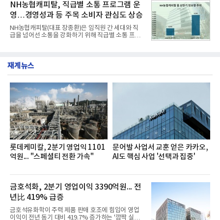
소비자 호응에 힘입어 지난 7월 13일 첫 선을 보인 지
NH농협캐피탈, 직급별 소통 프로그램 운
넘
단 18일 만에 누적 판매량 50만 개를 돌파하는 성과를
영…경영성과 등 주목 소비자 관심도 상승
거두었다.이번 신제품은 개발진이 전국의 닭한마리
전문점을 직접 찾아 다니며 최적의 육수 비율을 완성
NH농협캐피탈(대표 장종환)은 임직원 간 세대와 직
했다. 자극적이지 않으면서도 깊은 닭육수에 마늘의
급을 넘어선 소통을 강화하기 위해 직급별 소통 프로
개운한 풍미를 더했으며, 국물이 잘 배어들면서도 쫄
그램'너하(NH)고, 나하(NH)고, NH GO!'를 지난 27일
깃한 식감이 살아있는 칼국수 면발을 정교하게 구현
부터 30일까지 서울 원센티널 NH농협캐피탈타워 22
했다는게 회사측의 설명이다.실제 현장 시식 행사에
층에서 운영했다고 31일 밝혔다.이번 프로그램은 경
서도
재계뉴스
영지원부 홍보팀과 2026년 새로이(e)＊가 공동 주관
했으며, ▲팀장·부장(7.27), ▲계장·주임(7.28), ▲과
장·차장(7.29), ▲대리(7.30) 등 직급별로 총 4회에 걸
쳐 진행됐다.참고로 새로이(e)는 NH농협캐피탈 MZ
세대들로(과장~계장) 구성된 자율 참여조직으로, 조
직문화 혁신과 업무 효율성 향상을 위한 다양한 활동
을 추진하며,새로운 변화와 이로운 영향력을 조직전
반에 전파하는 역할
롯데케미칼, 2분기 영업익 1101
문어발 사업서 교훈 얻은 카카오,
억원... "스페셜티 전환 가속"
AI도 핵심 사업 '선택과 집중'
금호석화, 2분기 영업이익 3390억원... 전
년比 419% 급증
금호석유화학이 주력 제품 판매 호조에 힘입어 영업
이익이 전년 동기 대비 419.7% 증가하는 '깜짝 실