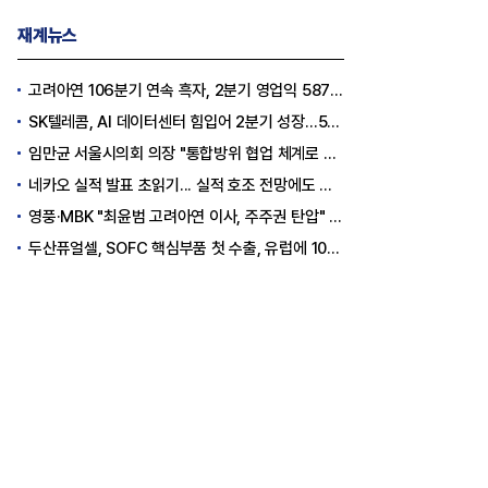
재계뉴스
고려아연 106분기 연속 흑자, 2분기 영업익 5870억원
SK텔레콤, AI 데이터센터 힘입어 2분기 성장…5GW 인프라 구축 시동
임만균 서울시의회 의장 "통합방위 협업 체계로 정교한 대응력 갖출 것"
네카오 실적 발표 초읽기... 실적 호조 전망에도 시장 관심은 'AI'
영풍·MBK "최윤범 고려아연 이사, 주주권 탄압" 규탄
두산퓨얼셀, SOFC 핵심부품 첫 수출, 유럽에 1087억 원 규모