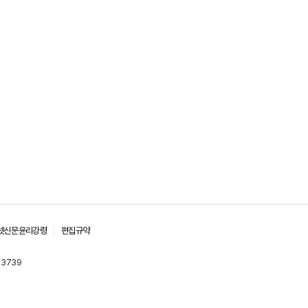
넷신문윤리강령
편집규약
-3739