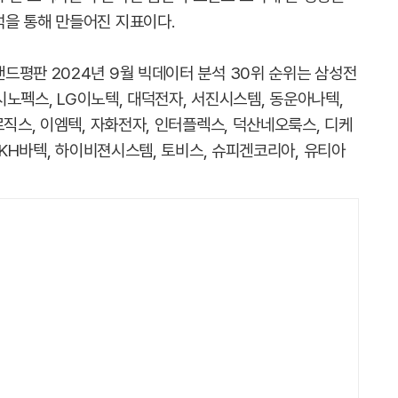
을 통해 만들어진 지표이다.
랜드평판 2024년 9월 빅데이터 분석 30위 순위는 삼성전
 시노펙스, LG이노텍, 대덕전자, 서진시스템, 동운아나텍,
로직스, 이엠텍, 자화전자, 인터플렉스, 덕산네오룩스, 디케
 KH바텍, 하이비젼시스템, 토비스, 슈피겐코리아, 유티아