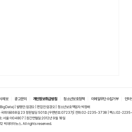
사제보
광고문의
개인정보취급방침
청소년보호정책
이메일무단수집거부
인터
BigData) | 발행인:임경오 | 편집인:임경오 | 청소년보호책임자:박정배
국회대로68길 23 정원빌딩 501호 (우편번호:07237)| 전화:02-2235-3738 | 팩스:02-2235
 서울 아04807 | 창간연월일:2012년 9월 18일
12 빅데이터뉴스. All rights reserved.