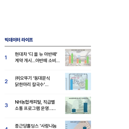
빅데이터 라이프
현대차 ‘디 올 뉴 아반떼’
1
계약 개시…아반떼 소비자
관심도·호감도 모두 급등
㈜오뚜기 ‘동대문식
2
닭한마리 칼국수’
인기..."온라인서도 맛·
감성 호평"
NH농협캐피탈, 직급별
3
소통 프로그램 운영…
경영성과 등 주목 소비자
관심도 상승
종근당홀딩스 '사랑나눔