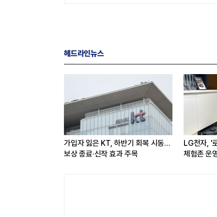
헤드라인뉴스
아반떼’ 계약 개시…
가입자 잃은 KT, 하반기 회복 시동…
LG전자, 
심도·호감도 모두
보상 종료·신작 효과 주목
체험존 운영