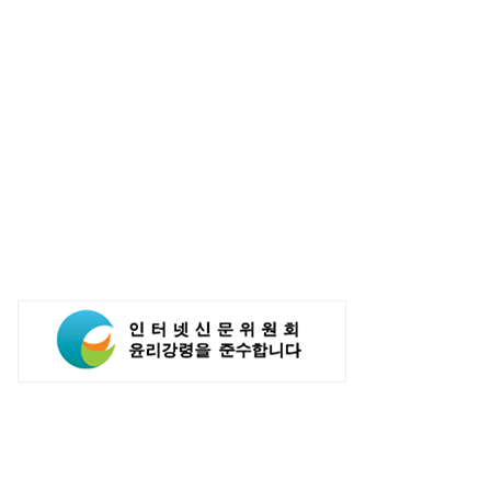
대차 주춤, 기아는 질주'...양사
삼성전자, '갤럭시 Z 폴드8 울트라·
적 하이브리드가 갈랐다
폴드8·플립8' 국내 사전 판매
144만대...역대 최다 기록 '관심도
폭증'