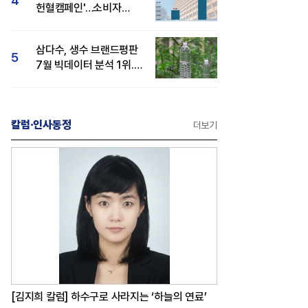
4
헌혈캠페인'…소비자
관심도·호감도 모두 상승
삼다수, 생수 브랜드평판
5
7월 빅데이터 분석 1위...
백산수·동원샘물 순
칼럼·인사동정
더보기
[김지희 칼럼] 하수구로 사라지는 ‘하늘의 연료’