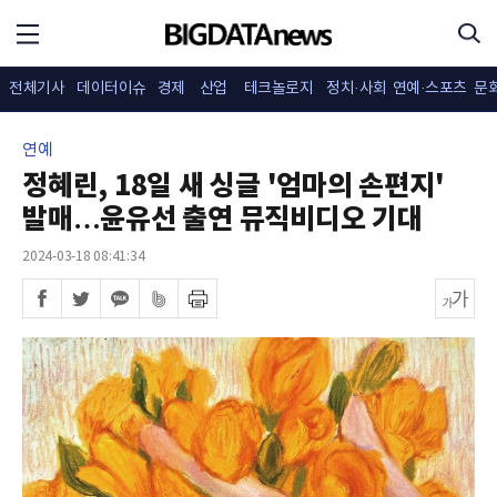
전체기사
데이터이슈
경제
산업
테크놀로지
정치·사회
연예·스포츠
문
연예
정혜린, 18일 새 싱글 '엄마의 손편지'
발매…윤유선 출연 뮤직비디오 기대
2024-03-18 08:41:34