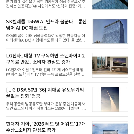
분기 최대 실적을 기록한 카카오가 성장 전략으로 추
진하는 인공지능(AI) 사업에서도 ‘선택과 집중’ 기조
를 강화하고 있다. 경쟁사들이 AI 데이터센터 등 인프
라 투자에 나서는 것과 달리, 카카오는 ‘카카오톡’이
라는 플랫폼 경쟁력을 활용한 AI 에이전트 서비스에
SK텔레콤 15GW AI 인프라 꿈꾼다…통신
집중하는 전략이다. 과거 무리한 사업 확장 과정에서
넘어 AI DC 패권 도전
겪었던 시행착오를 되풀이하지 않고 핵심 역량에 집
중하겠다는 취지로 풀이된다.7일 업계에 따르면 카카
SK텔레콤이 미래 성장동력으로 낙점한 인공지능 데
오는 올해 2분기 연결 기준 매출 2조985억원, 영업이
이터센터(AI DC) 사업에 속도를 내고 있다. 올 2분기
익 2770억원을 기록했다. 전년 동기 대비 매출과 영업
AI 데이터센터 매출이 90% 이상 급증한 데 이어, 오
이익은 각각 9%, 36% 증가해 모두 분기 기준 역대
는 2035년까지 총 15GW(기가와트) 규모의 AI DC를
최대치다. 상반기 기준 매출은 4조405억원, 영업이익
구축하겠다는 대형 청사진을 제시하면서다. 이에 따
LG전자, 대형 TV 구독하면 스탠바이미2
은 4884억
라 경쟁 구도 역시 이동통신사인 KT, LG유플러스를
구독료 반값...소비자 관심도 증가
넘어 네이버, 삼성SDS 등 IT 인프라 기업으로 확장되
고 있다.7일 SK텔레콤에 따르면 회사는 올해 2분기
LG전자가 이달 1일부터 전국 431개 베스트샵 매장
연결 기준 매출 4조 3591억원, 영업이익 5660억원을
(백화점 포함)에서 TV 번들 구독 프로모션을 진행하고
기록했다. 매출은 전년 동기 대비 0.5%, 영업이익은
있다. 대형 TV 구독 시 스탠바이미2 구독료를 반값 할
67.3% 증가한 수치다. AI DC 사업의 성장에 더해 수
인해주는 프로모션이다.대상 제품은 65·77·83형 올
익성 중심 경영, 그리고 지난해 발생한 일회성 비용에
레드, 75·86·100형 마이크로 RGB, 75·86형 미니
[LIG D&A 50년-36] 지대공 유도무기의
따른 기저효과가 실
RGB 등 거실용 TV로 인기가 높은 베스트셀러 TV 20
끝없는 진화 '천궁'
개 모델이며, 동시 구독 계약 시 스탠바이미2(모델명
27LX6TPGA) 구독료를 50% 할인 받을 수 있다. 프로
우리 공군의 방공유도탄 부대가 운용 중인 대공미사
모션 대상 모델과 혜택, 구독료 등 프로모션 세부 사항
일인 호크와 나이키 허큘리스는 1990년대 말부터 성
은 베스트샵 판매 매니저에게 문의하면 자세히 안내
능 면에서 한계를 보이기 시작했다. 이에 따라 정부는
받을 수 있다.LG TV를 구독으로 이용하면 최대 6년까
기존 미사일체계를 대체할 중고도 및 중거리 대공미
지 구독 계약기간 내 무상 A/S를 받을 수 있으며, 이사
사일을 개발하기로 결정했다.처음 KM-SAM 사업으로
현대차·기아, '2026 레드 닷 어워드' 17개
등으로 이전
불린 이 사업의 명칭은 호크(Iron Hawk, 철매)를 대체
수상...소비자 관심도 증가
한다는 의미에서 ‘철매Ⅱ’ 로 정해졌다. 철매Ⅱ 개발