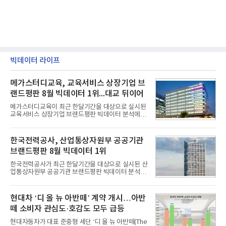
빅데이터 라이프
메가스터디교육, 교육서비스 상장기업 브
랜드평판 8월 빅데이터 1위...대교 뒤이어
메가스터디교육이 최근 한달기간을 대상으로 실시된
교육서비스 상장기업 브랜드평판 빅데이터 분석에서
1위를 차지했다. 대교와 디지털대상이 뒤를 이었다.7
일 한국기업평판연구소(소장 구창환)는 국내 교육서
비스 상장기업 브랜드를 대상으로 지난 7월 7일부터
한국전력공사, 산업통상자원부 공공기관
8월 7일까지 수집된 소비자 빅데이터 10,074,233건
브랜드평판 8월 빅데이터 1위
을 분석한 결과, 메가스터디교육이 브랜드평판지수
1,710,926을 기록하며 8월 1위에 올랐다고 밝혔다.
한국전력공사가 최근 한달기간을 대상으로 실시된 산
분석에 활용된 빅데이터는 지난 7월(9,491,206건) 대
업통상자원부 공공기관 브랜드평판 빅데이터 분석에
비 6.14% 증가한 수치로, 교육서비스 상장기업 브랜
서 1위를 차지했다. 한국가스공사와 한국수력원자력
드에 대한 소비자 관심이 확대됐다.연구소에 따르면 8
이 순으로 뒤를 이었다.7일 한국기업평판연구소(소장
월 교육서비스 상장기업 브랜드평판 순위는 메가스터
구창환)는 산업통상자원부 공공기관 41개 브랜드를
현대차 ‘디 올 뉴 아반떼’ 계약 개시…아반
디교육, 대교, 디지
대상으로 지난 7월 7일부터 8월 7일까지 수집된 소비
떼 소비자 관심도·호감도 모두 급등
자 빅데이터 91,102,549건을 분석한 결과, 한국전력
공사가 브랜드평판지수 10,670,633을 기록하며 8월
현대자동차가 대표 준중형 세단 ‘디 올 뉴 아반떼(The
1위에 올랐다고 밝혔다. 분석에 활용된 빅데이터는 지