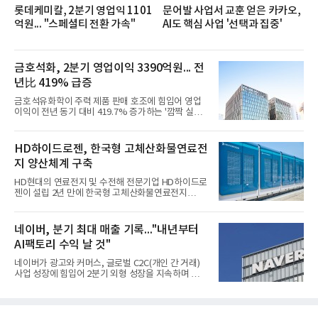
롯데케미칼, 2분기 영업익 1101
문어발 사업서 교훈 얻은 카카오,
억원... "스페셜티 전환 가속"
AI도 핵심 사업 '선택과 집중'
금호석화, 2분기 영업이익 3390억원... 전
년比 419% 급증
금호석유화학이 주력 제품 판매 호조에 힘입어 영업
이익이 전년 동기 대비 419.7% 증가하는 '깜짝 실
적'을 냈다. 금호석유화학은 연결 기준 올해 2분기 영
업이익이 3390억원으로 지난해 동기보다 419.7% 증
가한 것으로 잠정 집계됐다고 7일 공시했다.매출은 2
HD하이드로젠, 한국형 고체산화물연료전
조2682억원으로 지난해 동기 대비 27.9% 증가했다.
지 양산체계 구축
순이익은 3004억원으로 420.4% 늘었다.이번 호실적
은 주력 제품인 NB라텍스와 합성수지 판매 호조가 견
HD현대의 연료전지 및 수전해 전문기업 HD하이드로
인한 것으로 풀이된다. 미국의 중국산 의료용 고무장
젠이 설립 2년 만에 한국형 고체산화물연료전지
갑 관세 인상 이후 동남아 장갑업체의 가동률이 높아
(SOFC, Solid Oxide Fuel Cell) 양산체계를 구축하고
지면서 NB라텍스 수요가 증가했고, 원재료인 부타디
본격적인 시장 공략에 나선다.HD하이드로젠은 최근
엔(BD) 가격 상승분을 제품 가격에 반영하면서 수익
한국전기안전공사(KESCO)로부터 SOFC 발전설비
네이버, 분기 최대 매출 기록..."내년부터
성이 개선됐다.금호석유
‘HD250’과 ‘HD300’, 제조시설에 대한 사용전검사를
AI팩토리 수익 날 것"
완료하고 제품 양산체계 구축했다고 밝혔다.HD250
과 HD300은 각각 249kW급과 285kW급의 중소형 발
네이버가 광고와 커머스, 글로벌 C2C(개인 간 거래)
전용 SOFC 제품이다. 이번 검사를 통해 HD하이드로
사업 성장에 힘입어 2분기 외형 성장을 지속하며 역대
젠은 제품과 제조시설의 전기설비 안전성과 적합성을
최대 매출을 기록했다. AI 검색 서비스 'AI 탭'의 이용
확인받으면서 안정적인 제품 생산과 공급을 위한 기
자 증가와 엔비디아와 추진하는 AI 팩토리를 앞세워
반을 마련했다고 설명했다.SOFC는 600~1000℃의
AI 수익화에도 속도를 내고 있다.네이버는 올해 2분기
고온에서 작동하는 고효율 친환경 발
연결 기준 매출 3조3888억원, 영업이익 5203억원을