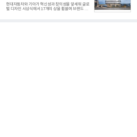
사업은 미사일체계 완성 후인 2011년 ‘천궁(天弓)’으
현대자동차와 기아가 혁신성과 창의성을 앞세워 글로
로 다시 장비명이 바뀌었다. 17개 업체와 관련 기관이
벌 디자인 시상식에서 17개의 상을 휩쓸며 브랜드 경
참여한 가운데 LIG 넥스원은 탐색 개발에서 체계개발
쟁력을 다시 한번 입증했다.현대자동차·기아는 '2026
완료까지 모든 과정에 참여했다. 1976년 호크 미사일
레드 닷 어워드: 브랜드 & 커뮤니케이션 디자인 부문
창정비 업체로 출발했던 회사가 호크 대체 유도무기
(Red Dot Design Award: Brand &
인 천궁
Communication Design)'에서 최우수상 2개, 본상
15개를 수상했다고 7일 밝혔다.'레드 닷 어워드'는 독
일 iF, 미국 IDEA와 함께 세계 3대 디자인 시상식으로
손꼽히는 세계 최대 규모의 디자인 공모전이다. 독일
노르트라인 베스트팔렌 디자인센터(Design
Zentrum Nordrhein Westfalen)가 주관해 매년 ▲
제품 디자인 ▲브랜드 & 커뮤니케이션 디자인 ▲디
자인 콘셉트 각 부문에서 우수한