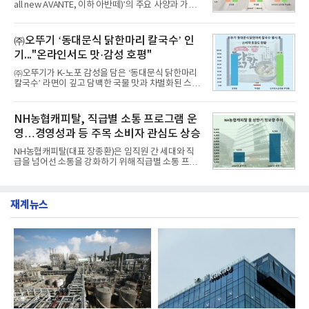
all new AVANTE, 이하 아반떼)’의 주요 사양과 가격
난 7월(88,893,823건) 대비 2.48% 증가한 수치다.연
을 공개하고 5일부터 계약을 시작한다고 밝혔다.아반
구소에 따르면 8월 산업통상자원부 공공기관 브랜드
떼는 6년 만에 선보이는 8세대 완전변경 모델로, ▲정
평판 30위 순위는 한국전력공사, 한국가스공사, 한국
교한 선과 면을 중심으로 완성한 파격적인 디자인 ▲
㈜오뚜기 ‘동대문식 닭한마리 칼국수’ 인
수력원자력, 한국석
과거 중형 세단 수준으로 확대된 차체 제원 ▲글로벌
기..."온라인서도 맛·감성 호평"
최고 수준의 안전성 ▲성능과 효율을 동시에 높인 주
행 완성도 ▲첨단 편의 및 디지털 사양 적용 등을 통해
㈜오뚜기가 K-노포 감성을 담은 ‘동대문식 닭한마리
글로벌 준중형 세단의 새로운 기준을 세웠다.아반떼
칼국수’ 라면이 깊고 담백한 국물 맛과 차별화된 스토
는 가솔린 2.0과 1.6 하이브리드 두 가지 파워트레인
리로 출시 초기부터 높은 인기를 얻고 있다고 4일 밝
과 모던, 프리미엄, 인스퍼레이션 세 가지 트림으로
혔다.‘동대문식 닭한마리 칼국수’는 예상을 뛰어넘는
운영된다.◆ 디자인·공간·안전·성능 전반에서 차급을
소비자 호응에 힘입어 지난 7월 13일 첫 선을 보인 지
NH농협캐피탈, 직급별 소통 프로그램 운
넘
단 18일 만에 누적 판매량 50만 개를 돌파하는 성과를
영…경영성과 등 주목 소비자 관심도 상승
거두었다.이번 신제품은 개발진이 전국의 닭한마리
전문점을 직접 찾아 다니며 최적의 육수 비율을 완성
NH농협캐피탈(대표 장종환)은 임직원 간 세대와 직
했다. 자극적이지 않으면서도 깊은 닭육수에 마늘의
급을 넘어선 소통을 강화하기 위해 직급별 소통 프로
개운한 풍미를 더했으며, 국물이 잘 배어들면서도 쫄
그램'너하(NH)고, 나하(NH)고, NH GO!'를 지난 27일
깃한 식감이 살아있는 칼국수 면발을 정교하게 구현
부터 30일까지 서울 원센티널 NH농협캐피탈타워 22
했다는게 회사측의 설명이다.실제 현장 시식 행사에
층에서 운영했다고 31일 밝혔다.이번 프로그램은 경
서도
재계뉴스
영지원부 홍보팀과 2026년 새로이(e)＊가 공동 주관
했으며, ▲팀장·부장(7.27), ▲계장·주임(7.28), ▲과
장·차장(7.29), ▲대리(7.30) 등 직급별로 총 4회에 걸
쳐 진행됐다.참고로 새로이(e)는 NH농협캐피탈 MZ
세대들로(과장~계장) 구성된 자율 참여조직으로, 조
직문화 혁신과 업무 효율성 향상을 위한 다양한 활동
을 추진하며,새로운 변화와 이로운 영향력을 조직전
반에 전파하는 역할