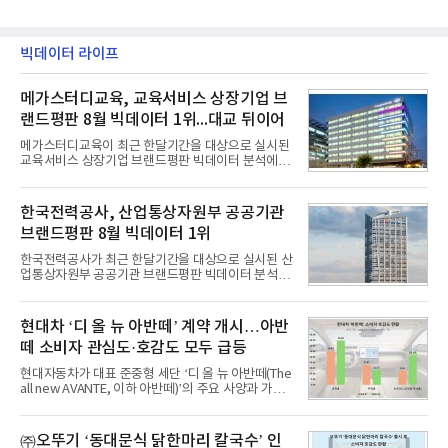
빅데이터 라이프
메가스터디교육, 교육서비스 상장기업 브
랜드평판 8월 빅데이터 1위...대교 뒤이어
메가스터디교육이 최근 한달기간을 대상으로 실시된
교육서비스 상장기업 브랜드평판 빅데이터 분석에서
1위를 차지했다. 대교와 디지털대상이 뒤를 이었다.7
일 한국기업평판연구소(소장 구창환)는 국내 교육서
비스 상장기업 브랜드를 대상으로 지난 7월 7일부터
한국전력공사, 산업통상자원부 공공기관
8월 7일까지 수집된 소비자 빅데이터 10,074,233건
브랜드평판 8월 빅데이터 1위
을 분석한 결과, 메가스터디교육이 브랜드평판지수
1,710,926을 기록하며 8월 1위에 올랐다고 밝혔다.
한국전력공사가 최근 한달기간을 대상으로 실시된 산
분석에 활용된 빅데이터는 지난 7월(9,491,206건) 대
업통상자원부 공공기관 브랜드평판 빅데이터 분석에
비 6.14% 증가한 수치로, 교육서비스 상장기업 브랜
서 1위를 차지했다. 한국가스공사와 한국수력원자력
드에 대한 소비자 관심이 확대됐다.연구소에 따르면 8
이 순으로 뒤를 이었다.7일 한국기업평판연구소(소장
월 교육서비스 상장기업 브랜드평판 순위는 메가스터
구창환)는 산업통상자원부 공공기관 41개 브랜드를
현대차 ‘디 올 뉴 아반떼’ 계약 개시…아반
디교육, 대교, 디지
대상으로 지난 7월 7일부터 8월 7일까지 수집된 소비
떼 소비자 관심도·호감도 모두 급등
자 빅데이터 91,102,549건을 분석한 결과, 한국전력
공사가 브랜드평판지수 10,670,633을 기록하며 8월
현대자동차가 대표 준중형 세단 ‘디 올 뉴 아반떼(The
1위에 올랐다고 밝혔다. 분석에 활용된 빅데이터는 지
all new AVANTE, 이하 아반떼)’의 주요 사양과 가격
난 7월(88,893,823건) 대비 2.48% 증가한 수치다.연
을 공개하고 5일부터 계약을 시작한다고 밝혔다.아반
구소에 따르면 8월 산업통상자원부 공공기관 브랜드
떼는 6년 만에 선보이는 8세대 완전변경 모델로, ▲정
평판 30위 순위는 한국전력공사, 한국가스공사, 한국
교한 선과 면을 중심으로 완성한 파격적인 디자인 ▲
㈜오뚜기 ‘동대문식 닭한마리 칼국수’ 인
수력원자력, 한국석