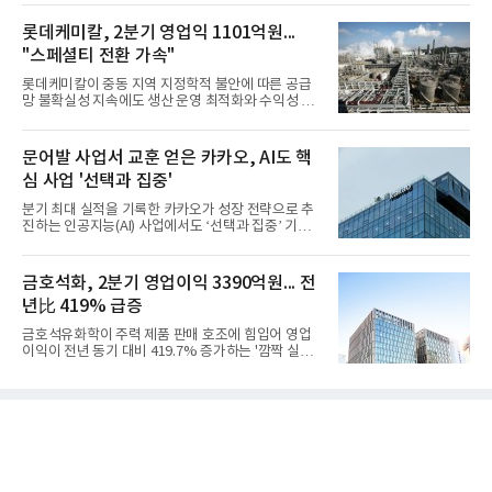
롯데케미칼, 2분기 영업익 1101억원...
"스페셜티 전환 가속"
롯데케미칼이 중동 지역 지정학적 불안에 따른 공급
망 불확실성 지속에도 생산 운영 최적화와 수익성 중
심의 사업 운영을 통해 전분기에 이어 흑자 기조를 이
어갔다.롯데케미칼이 2026년 2분기 연결 기준 매출
액 5조6864억원, 영업이익 1101억원을 기록했다고 7
문어발 사업서 교훈 얻은 카카오, AI도 핵
일 밝혔다. 사업별로는 기초화학 부문(롯데케미칼 기
심 사업 '선택과 집중'
초소재사업·LC타이탄·LC USA·롯데대산석화)이 매
출 3조9403억원, 영업이익 23억원을 기록했다. 정기
분기 최대 실적을 기록한 카카오가 성장 전략으로 추
보수 영향과 원료 가격 변동에 따른 래깅 효과로 전분
진하는 인공지능(AI) 사업에서도 ‘선택과 집중’ 기조
기 대비 수익성은 둔화됐지만 흑자 전환 흐름을 유지
를 강화하고 있다. 경쟁사들이 AI 데이터센터 등 인프
했다.첨단소재 부문은 매출 1조1551억원, 영업이익
라 투자에 나서는 것과 달리, 카카오는 ‘카카오톡’이
1325억원을 기록했다. 주요 제품의 스프레드 확대와
라는 플랫폼 경쟁력을 활용한 AI 에이전트 서비스에
금호석화, 2분기 영업이익 3390억원... 전
우호적인 환율 효과
집중하는 전략이다. 과거 무리한 사업 확장 과정에서
년比 419% 급증
겪었던 시행착오를 되풀이하지 않고 핵심 역량에 집
중하겠다는 취지로 풀이된다.7일 업계에 따르면 카카
금호석유화학이 주력 제품 판매 호조에 힘입어 영업
오는 올해 2분기 연결 기준 매출 2조985억원, 영업이
이익이 전년 동기 대비 419.7% 증가하는 '깜짝 실
익 2770억원을 기록했다. 전년 동기 대비 매출과 영업
적'을 냈다. 금호석유화학은 연결 기준 올해 2분기 영
이익은 각각 9%, 36% 증가해 모두 분기 기준 역대
업이익이 3390억원으로 지난해 동기보다 419.7% 증
최대치다. 상반기 기준 매출은 4조405억원, 영업이익
가한 것으로 잠정 집계됐다고 7일 공시했다.매출은 2
은 4884억
조2682억원으로 지난해 동기 대비 27.9% 증가했다.
순이익은 3004억원으로 420.4% 늘었다.이번 호실적
은 주력 제품인 NB라텍스와 합성수지 판매 호조가 견
인한 것으로 풀이된다. 미국의 중국산 의료용 고무장
갑 관세 인상 이후 동남아 장갑업체의 가동률이 높아