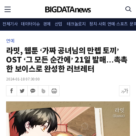
전체기사
데이터이슈
경제
산업
테크놀로지
정치·사회
연예·스포츠
문
연예
라밋, 웹툰 ‘가짜 공녀님의 만렙 토끼’
OST ‘그 모든 순간에’ 21일 발매…촉촉
한 보이스로 완성한 러브레터
2024-01-18 07:30:00