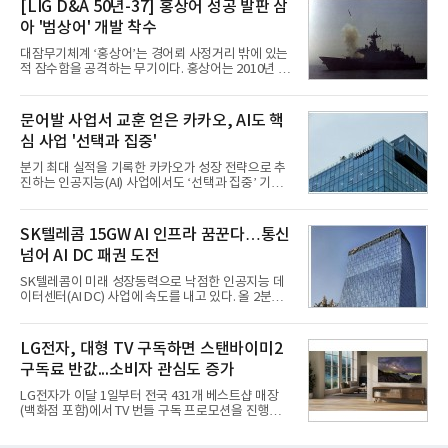
성과가 실적을 좌우할 핵심 변수로 떠오르고 있다.8일
[LIG D&A 50년-37] 홍상어 성공 발판 삼
업계에 따르면 올해 상반기 게임업계는 기업별 성적
아 '범상어' 개발 착수
표가 크게 갈렸다. 대표적으로 크래프톤은 'PUBG: 배
틀그라운드'의 안정적인 성장에 힘입어 상반기 연결
대잠무기체계 ‘홍상어’는 경어뢰 사정거리 밖에 있는
기준 매출 2조6616억원, 영업이익 9725억원으로 역
적 잠수함을 공격하는 무기이다. 홍상어는 2010년 넥
대 최대 실적을 기록했다. 엔씨도 올해 출시한 '아이온
스원퓨처 시절 진해하우스에서 최초 생산돼 전력화가
2' 등에 힘입어 호실적을 거둘 것으로 전망된다.반면
이뤄졌다. 이후 2012년 한국형 구축함(KDX-1) 이상
넷마블은 2분기 매출이 증가했지만 영업이익은 전년
의 함정에 실전 배치됐다.그해 7월 해군은 동해상에서
문어발 사업서 교훈 얻은 카카오, AI도 핵
동기 대
성능 검증을 위해 홍상어 시험발사를 실시했다. 이때
심 사업 '선택과 집중'
홍상어가 목표 지점에서 입수한 후 표적을 타격하지
못하고 물속에서 멈춰버리는 예상 밖의 일이 벌어졌
분기 최대 실적을 기록한 카카오가 성장 전략으로 추
다. 2차 품질확인 사격 시험에서도 만족스러운 결과를
진하는 인공지능(AI) 사업에서도 ‘선택과 집중’ 기조
얻지 못했다. 완벽한 신뢰성 확보를 위해 LIG넥스원은
를 강화하고 있다. 경쟁사들이 AI 데이터센터 등 인프
국방과학연구소(ADD) 테스크포스(TF)와 합심해 본
라 투자에 나서는 것과 달리, 카카오는 ‘카카오톡’이
격적인 개선 작업에 착수했다.홍상어 유도탄의 모든
라는 플랫폼 경쟁력을 활용한 AI 에이전트 서비스에
SK텔레콤 15GW AI 인프라 꿈꾼다…통신
분야를
집중하는 전략이다. 과거 무리한 사업 확장 과정에서
넘어 AI DC 패권 도전
겪었던 시행착오를 되풀이하지 않고 핵심 역량에 집
중하겠다는 취지로 풀이된다.7일 업계에 따르면 카카
SK텔레콤이 미래 성장동력으로 낙점한 인공지능 데
오는 올해 2분기 연결 기준 매출 2조985억원, 영업이
이터센터(AI DC) 사업에 속도를 내고 있다. 올 2분기
익 2770억원을 기록했다. 전년 동기 대비 매출과 영업
AI 데이터센터 매출이 90% 이상 급증한 데 이어, 오
이익은 각각 9%, 36% 증가해 모두 분기 기준 역대
는 2035년까지 총 15GW(기가와트) 규모의 AI DC를
최대치다. 상반기 기준 매출은 4조405억원, 영업이익
구축하겠다는 대형 청사진을 제시하면서다. 이에 따
LG전자, 대형 TV 구독하면 스탠바이미2
은 4884억
라 경쟁 구도 역시 이동통신사인 KT, LG유플러스를
구독료 반값...소비자 관심도 증가
넘어 네이버, 삼성SDS 등 IT 인프라 기업으로 확장되
고 있다.7일 SK텔레콤에 따르면 회사는 올해 2분기
LG전자가 이달 1일부터 전국 431개 베스트샵 매장
연결 기준 매출 4조 3591억원, 영업이익 5660억원을
(백화점 포함)에서 TV 번들 구독 프로모션을 진행하고
기록했다. 매출은 전년 동기 대비 0.5%, 영업이익은
있다. 대형 TV 구독 시 스탠바이미2 구독료를 반값 할
67.3% 증가한 수치다. AI DC 사업의 성장에 더해 수
인해주는 프로모션이다.대상 제품은 65·77·83형 올
익성 중심 경영, 그리고 지난해 발생한 일회성 비용에