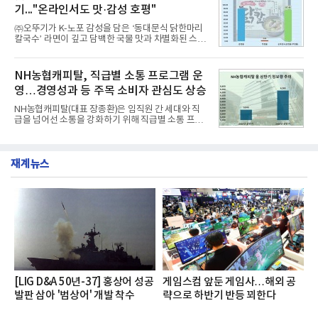
과거 중형 세단 수준으로 확대된 차체 제원 ▲글로벌
기..."온라인서도 맛·감성 호평"
최고 수준의 안전성 ▲성능과 효율을 동시에 높인 주
행 완성도 ▲첨단 편의 및 디지털 사양 적용 등을 통해
㈜오뚜기가 K-노포 감성을 담은 ‘동대문식 닭한마리
글로벌 준중형 세단의 새로운 기준을 세웠다.아반떼
칼국수’ 라면이 깊고 담백한 국물 맛과 차별화된 스토
는 가솔린 2.0과 1.6 하이브리드 두 가지 파워트레인
리로 출시 초기부터 높은 인기를 얻고 있다고 4일 밝
과 모던, 프리미엄, 인스퍼레이션 세 가지 트림으로
혔다.‘동대문식 닭한마리 칼국수’는 예상을 뛰어넘는
운영된다.◆ 디자인·공간·안전·성능 전반에서 차급을
소비자 호응에 힘입어 지난 7월 13일 첫 선을 보인 지
NH농협캐피탈, 직급별 소통 프로그램 운
넘
단 18일 만에 누적 판매량 50만 개를 돌파하는 성과를
영…경영성과 등 주목 소비자 관심도 상승
거두었다.이번 신제품은 개발진이 전국의 닭한마리
전문점을 직접 찾아 다니며 최적의 육수 비율을 완성
NH농협캐피탈(대표 장종환)은 임직원 간 세대와 직
했다. 자극적이지 않으면서도 깊은 닭육수에 마늘의
급을 넘어선 소통을 강화하기 위해 직급별 소통 프로
개운한 풍미를 더했으며, 국물이 잘 배어들면서도 쫄
그램'너하(NH)고, 나하(NH)고, NH GO!'를 지난 27일
깃한 식감이 살아있는 칼국수 면발을 정교하게 구현
부터 30일까지 서울 원센티널 NH농협캐피탈타워 22
했다는게 회사측의 설명이다.실제 현장 시식 행사에
층에서 운영했다고 31일 밝혔다.이번 프로그램은 경
서도
재계뉴스
영지원부 홍보팀과 2026년 새로이(e)＊가 공동 주관
했으며, ▲팀장·부장(7.27), ▲계장·주임(7.28), ▲과
장·차장(7.29), ▲대리(7.30) 등 직급별로 총 4회에 걸
쳐 진행됐다.참고로 새로이(e)는 NH농협캐피탈 MZ
세대들로(과장~계장) 구성된 자율 참여조직으로, 조
직문화 혁신과 업무 효율성 향상을 위한 다양한 활동
을 추진하며,새로운 변화와 이로운 영향력을 조직전
반에 전파하는 역할
[LIG D&A 50년-37] 홍상어 성공
게임스컴 앞둔 게임사…해외 공
발판 삼아 '범상어' 개발 착수
략으로 하반기 반등 꾀한다