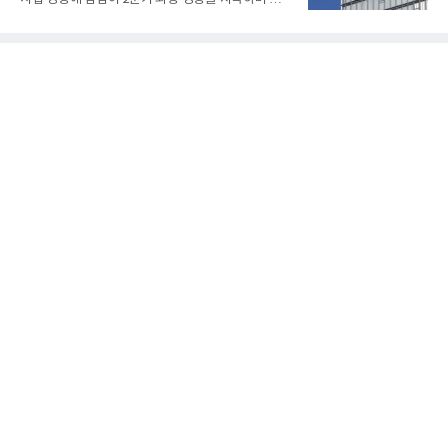
젠은 제품과 제조시설의 전기설비 안전성과 적합성을
최대 매출을 기록했다. AI 검색 서비스 'AI 탭'의 이용
확인받으면서 안정적인 제품 생산과 공급을 위한 기
자 증가와 엔비디아와 추진하는 AI 팩토리를 앞세워
반을 마련했다고 설명했다.SOFC는 600~1000℃의
AI 수익화에도 속도를 내고 있다.네이버는 올해 2분기
고온에서 작동하는 고효율 친환경 발
연결 기준 매출 3조3888억원, 영업이익 5203억원을
기록했다고 7일 밝혔다. 매출은 광고·커머스 등 핵심
사업과 글로벌 C2C 성장에 힘입어 전년 동기 대비
16.2% 증가한 분기 최대 매출을 기록했다. 반면 영업
이익은 AI 인프라 투자 영향으로 0.2% 감소했다.사업
별 매출은 네이버 플랫폼 1조9022억원, 파이낸셜 플
랫폼 4707억원, 글로벌 도전 1조159억원이다.네이버
플랫폼은