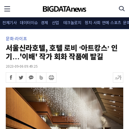
전체기사
데이터이슈
경제
산업
테크놀로지
정치·사회
연예·스포츠
문
문화·라이프
서울신라호텔, 호텔 로비 ‘아트캉스’ 인
기…'이배' 작가 회화 작품에 발길
2023-09-06 09:49:25