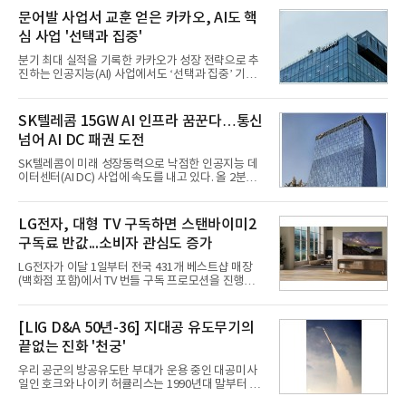
문어발 사업서 교훈 얻은 카카오, AI도 핵
심 사업 '선택과 집중'
분기 최대 실적을 기록한 카카오가 성장 전략으로 추
진하는 인공지능(AI) 사업에서도 ‘선택과 집중’ 기조
를 강화하고 있다. 경쟁사들이 AI 데이터센터 등 인프
라 투자에 나서는 것과 달리, 카카오는 ‘카카오톡’이
라는 플랫폼 경쟁력을 활용한 AI 에이전트 서비스에
SK텔레콤 15GW AI 인프라 꿈꾼다…통신
집중하는 전략이다. 과거 무리한 사업 확장 과정에서
넘어 AI DC 패권 도전
겪었던 시행착오를 되풀이하지 않고 핵심 역량에 집
중하겠다는 취지로 풀이된다.7일 업계에 따르면 카카
SK텔레콤이 미래 성장동력으로 낙점한 인공지능 데
오는 올해 2분기 연결 기준 매출 2조985억원, 영업이
이터센터(AI DC) 사업에 속도를 내고 있다. 올 2분기
익 2770억원을 기록했다. 전년 동기 대비 매출과 영업
AI 데이터센터 매출이 90% 이상 급증한 데 이어, 오
이익은 각각 9%, 36% 증가해 모두 분기 기준 역대
는 2035년까지 총 15GW(기가와트) 규모의 AI DC를
최대치다. 상반기 기준 매출은 4조405억원, 영업이익
구축하겠다는 대형 청사진을 제시하면서다. 이에 따
LG전자, 대형 TV 구독하면 스탠바이미2
은 4884억
라 경쟁 구도 역시 이동통신사인 KT, LG유플러스를
구독료 반값...소비자 관심도 증가
넘어 네이버, 삼성SDS 등 IT 인프라 기업으로 확장되
고 있다.7일 SK텔레콤에 따르면 회사는 올해 2분기
LG전자가 이달 1일부터 전국 431개 베스트샵 매장
연결 기준 매출 4조 3591억원, 영업이익 5660억원을
(백화점 포함)에서 TV 번들 구독 프로모션을 진행하고
기록했다. 매출은 전년 동기 대비 0.5%, 영업이익은
있다. 대형 TV 구독 시 스탠바이미2 구독료를 반값 할
67.3% 증가한 수치다. AI DC 사업의 성장에 더해 수
인해주는 프로모션이다.대상 제품은 65·77·83형 올
익성 중심 경영, 그리고 지난해 발생한 일회성 비용에
레드, 75·86·100형 마이크로 RGB, 75·86형 미니
[LIG D&A 50년-36] 지대공 유도무기의
따른 기저효과가 실
RGB 등 거실용 TV로 인기가 높은 베스트셀러 TV 20
끝없는 진화 '천궁'
개 모델이며, 동시 구독 계약 시 스탠바이미2(모델명
27LX6TPGA) 구독료를 50% 할인 받을 수 있다. 프로
우리 공군의 방공유도탄 부대가 운용 중인 대공미사
모션 대상 모델과 혜택, 구독료 등 프로모션 세부 사항
일인 호크와 나이키 허큘리스는 1990년대 말부터 성
은 베스트샵 판매 매니저에게 문의하면 자세히 안내
능 면에서 한계를 보이기 시작했다. 이에 따라 정부는
받을 수 있다.LG TV를 구독으로 이용하면 최대 6년까