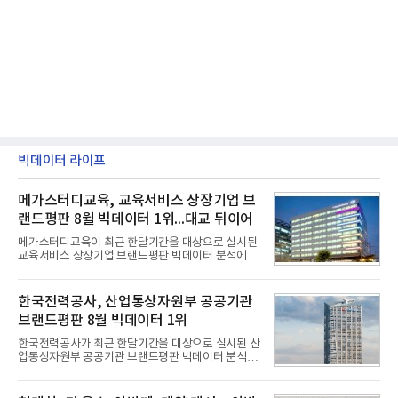
빅데이터 라이프
메가스터디교육, 교육서비스 상장기업 브
랜드평판 8월 빅데이터 1위...대교 뒤이어
메가스터디교육이 최근 한달기간을 대상으로 실시된
교육서비스 상장기업 브랜드평판 빅데이터 분석에서
1위를 차지했다. 대교와 디지털대상이 뒤를 이었다.7
일 한국기업평판연구소(소장 구창환)는 국내 교육서
비스 상장기업 브랜드를 대상으로 지난 7월 7일부터
한국전력공사, 산업통상자원부 공공기관
8월 7일까지 수집된 소비자 빅데이터 10,074,233건
브랜드평판 8월 빅데이터 1위
을 분석한 결과, 메가스터디교육이 브랜드평판지수
1,710,926을 기록하며 8월 1위에 올랐다고 밝혔다.
한국전력공사가 최근 한달기간을 대상으로 실시된 산
분석에 활용된 빅데이터는 지난 7월(9,491,206건) 대
업통상자원부 공공기관 브랜드평판 빅데이터 분석에
비 6.14% 증가한 수치로, 교육서비스 상장기업 브랜
서 1위를 차지했다. 한국가스공사와 한국수력원자력
드에 대한 소비자 관심이 확대됐다.연구소에 따르면 8
이 순으로 뒤를 이었다.7일 한국기업평판연구소(소장
월 교육서비스 상장기업 브랜드평판 순위는 메가스터
구창환)는 산업통상자원부 공공기관 41개 브랜드를