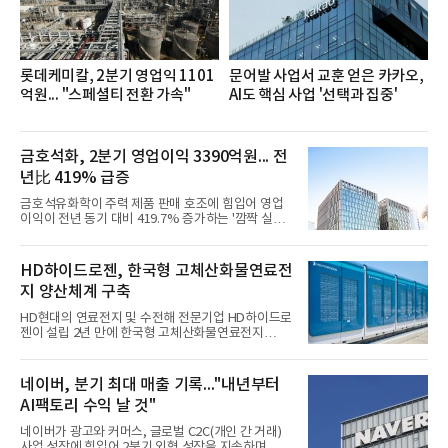
반에 전파하는 역할
롯데케미칼, 2분기 영업익 1101
문어발 사업서 교훈 얻은 카카오,
억원... "스페셜티 전환 가속"
AI도 핵심 사업 '선택과 집중'
금호석화, 2분기 영업이익 3390억원... 전
년比 419% 급증
금호석유화학이 주력 제품 판매 호조에 힘입어 영업
이익이 전년 동기 대비 419.7% 증가하는 '깜짝 실
적'을 냈다. 금호석유화학은 연결 기준 올해 2분기 영
업이익이 3390억원으로 지난해 동기보다 419.7% 증
가한 것으로 잠정 집계됐다고 7일 공시했다.매출은 2
HD하이드로젠, 한국형 고체산화물연료전
조2682억원으로 지난해 동기 대비 27.9% 증가했다.
지 양산체계 구축
순이익은 3004억원으로 420.4% 늘었다.이번 호실적
은 주력 제품인 NB라텍스와 합성수지 판매 호조가 견
HD현대의 연료전지 및 수전해 전문기업 HD하이드로
인한 것으로 풀이된다. 미국의 중국산 의료용 고무장
젠이 설립 2년 만에 한국형 고체산화물연료전지
갑 관세 인상 이후 동남아 장갑업체의 가동률이 높아
(SOFC, Solid Oxide Fuel Cell) 양산체계를 구축하고
지면서 NB라텍스 수요가 증가했고, 원재료인 부타디
본격적인 시장 공략에 나선다.HD하이드로젠은 최근
엔(BD) 가격 상승분을 제품 가격에 반영하면서 수익
한국전기안전공사(KESCO)로부터 SOFC 발전설비
네이버, 분기 최대 매출 기록..."내년부터
성이 개선됐다.금호석유
‘HD250’과 ‘HD300’, 제조시설에 대한 사용전검사를
AI팩토리 수익 날 것"
완료하고 제품 양산체계 구축했다고 밝혔다.HD250
과 HD300은 각각 249kW급과 285kW급의 중소형 발
네이버가 광고와 커머스, 글로벌 C2C(개인 간 거래)
전용 SOFC 제품이다. 이번 검사를 통해 HD하이드로
사업 성장에 힘입어 2분기 외형 성장을 지속하며 역대