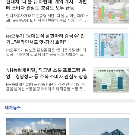
현대차 ‘디 올 뉴 아반떼’ 계약 개시…아반
디교육, 대교, 디지
대상으로 지난 7월 7일부터 8월 7일까지 수집된 소비
떼 소비자 관심도·호감도 모두 급등
자 빅데이터 91,102,549건을 분석한 결과, 한국전력
공사가 브랜드평판지수 10,670,633을 기록하며 8월
현대자동차가 대표 준중형 세단 ‘디 올 뉴 아반떼(The
1위에 올랐다고 밝혔다. 분석에 활용된 빅데이터는 지
all new AVANTE, 이하 아반떼)’의 주요 사양과 가격
난 7월(88,893,823건) 대비 2.48% 증가한 수치다.연
을 공개하고 5일부터 계약을 시작한다고 밝혔다.아반
구소에 따르면 8월 산업통상자원부 공공기관 브랜드
떼는 6년 만에 선보이는 8세대 완전변경 모델로, ▲정
평판 30위 순위는 한국전력공사, 한국가스공사, 한국
교한 선과 면을 중심으로 완성한 파격적인 디자인 ▲
㈜오뚜기 ‘동대문식 닭한마리 칼국수’ 인
수력원자력, 한국석
과거 중형 세단 수준으로 확대된 차체 제원 ▲글로벌
기..."온라인서도 맛·감성 호평"
최고 수준의 안전성 ▲성능과 효율을 동시에 높인 주
행 완성도 ▲첨단 편의 및 디지털 사양 적용 등을 통해
㈜오뚜기가 K-노포 감성을 담은 ‘동대문식 닭한마리
글로벌 준중형 세단의 새로운 기준을 세웠다.아반떼
칼국수’ 라면이 깊고 담백한 국물 맛과 차별화된 스토
는 가솔린 2.0과 1.6 하이브리드 두 가지 파워트레인
리로 출시 초기부터 높은 인기를 얻고 있다고 4일 밝
과 모던, 프리미엄, 인스퍼레이션 세 가지 트림으로
혔다.‘동대문식 닭한마리 칼국수’는 예상을 뛰어넘는
운영된다.◆ 디자인·공간·안전·성능 전반에서 차급을
소비자 호응에 힘입어 지난 7월 13일 첫 선을 보인 지
NH농협캐피탈, 직급별 소통 프로그램 운
넘
단 18일 만에 누적 판매량 50만 개를 돌파하는 성과를
영…경영성과 등 주목 소비자 관심도 상승
거두었다.이번 신제품은 개발진이 전국의 닭한마리
전문점을 직접 찾아 다니며 최적의 육수 비율을 완성
NH농협캐피탈(대표 장종환)은 임직원 간 세대와 직
했다. 자극적이지 않으면서도 깊은 닭육수에 마늘의
급을 넘어선 소통을 강화하기 위해 직급별 소통 프로
개운한 풍미를 더했으며, 국물이 잘 배어들면서도 쫄
그램'너하(NH)고, 나하(NH)고, NH GO!'를 지난 27일
깃한 식감이 살아있는 칼국수 면발을 정교하게 구현
부터 30일까지 서울 원센티널 NH농협캐피탈타워 22
했다는게 회사측의 설명이다.실제 현장 시식 행사에
층에서 운영했다고 31일 밝혔다.이번 프로그램은 경
서도
재계뉴스
영지원부 홍보팀과 2026년 새로이(e)＊가 공동 주관
했으며, ▲팀장·부장(7.27), ▲계장·주임(7.28), ▲과
장·차장(7.29), ▲대리(7.30) 등 직급별로 총 4회에 걸
쳐 진행됐다.참고로 새로이(e)는 NH농협캐피탈 MZ
세대들로(과장~계장) 구성된 자율 참여조직으로, 조
직문화 혁신과 업무 효율성 향상을 위한 다양한 활동
을 추진하며,새로운 변화와 이로운 영향력을 조직전