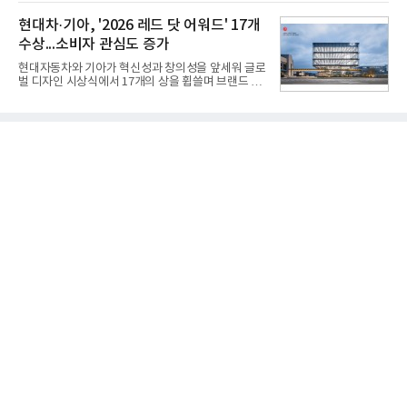
기존 미사일체계를 대체할 중고도 및 중거리 대공미
지 구독 계약기간 내 무상 A/S를 받을 수 있으며, 이사
사일을 개발하기로 결정했다.처음 KM-SAM 사업으로
현대차·기아, '2026 레드 닷 어워드' 17개
등으로 이전
불린 이 사업의 명칭은 호크(Iron Hawk, 철매)를 대체
수상...소비자 관심도 증가
한다는 의미에서 ‘철매Ⅱ’ 로 정해졌다. 철매Ⅱ 개발
사업은 미사일체계 완성 후인 2011년 ‘천궁(天弓)’으
현대자동차와 기아가 혁신성과 창의성을 앞세워 글로
로 다시 장비명이 바뀌었다. 17개 업체와 관련 기관이
벌 디자인 시상식에서 17개의 상을 휩쓸며 브랜드 경
참여한 가운데 LIG 넥스원은 탐색 개발에서 체계개발
쟁력을 다시 한번 입증했다.현대자동차·기아는 '2026
완료까지 모든 과정에 참여했다. 1976년 호크 미사일
레드 닷 어워드: 브랜드 & 커뮤니케이션 디자인 부문
창정비 업체로 출발했던 회사가 호크 대체 유도무기
(Red Dot Design Award: Brand &
인 천궁
Communication Design)'에서 최우수상 2개, 본상
15개를 수상했다고 7일 밝혔다.'레드 닷 어워드'는 독
일 iF, 미국 IDEA와 함께 세계 3대 디자인 시상식으로
손꼽히는 세계 최대 규모의 디자인 공모전이다. 독일
노르트라인 베스트팔렌 디자인센터(Design
Zentrum Nordrhein Westfalen)가 주관해 매년 ▲
제품 디자인 ▲브랜드 & 커뮤니케이션 디자인 ▲디
자인 콘셉트 각 부문에서 우수한