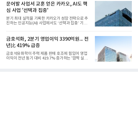
액 5조6864억원, 영업이익 1101억원을 기록했다고 7
문어발 사업서 교훈 얻은 카카오, AI도 핵
일 밝혔다. 사업별로는 기초화학 부문(롯데케미칼 기
심 사업 '선택과 집중'
초소재사업·LC타이탄·LC USA·롯데대산석화)이 매
출 3조9403억원, 영업이익 23억원을 기록했다. 정기
분기 최대 실적을 기록한 카카오가 성장 전략으로 추
보수 영향과 원료 가격 변동에 따른 래깅 효과로 전분
진하는 인공지능(AI) 사업에서도 ‘선택과 집중’ 기조
기 대비 수익성은 둔화됐지만 흑자 전환 흐름을 유지
를 강화하고 있다. 경쟁사들이 AI 데이터센터 등 인프
했다.첨단소재 부문은 매출 1조1551억원, 영업이익
라 투자에 나서는 것과 달리, 카카오는 ‘카카오톡’이
1325억원을 기록했다. 주요 제품의 스프레드 확대와
라는 플랫폼 경쟁력을 활용한 AI 에이전트 서비스에
금호석화, 2분기 영업이익 3390억원... 전
우호적인 환율 효과
집중하는 전략이다. 과거 무리한 사업 확장 과정에서
년比 419% 급증
겪었던 시행착오를 되풀이하지 않고 핵심 역량에 집
중하겠다는 취지로 풀이된다.7일 업계에 따르면 카카
금호석유화학이 주력 제품 판매 호조에 힘입어 영업
오는 올해 2분기 연결 기준 매출 2조985억원, 영업이
이익이 전년 동기 대비 419.7% 증가하는 '깜짝 실
익 2770억원을 기록했다. 전년 동기 대비 매출과 영업
적'을 냈다. 금호석유화학은 연결 기준 올해 2분기 영
이익은 각각 9%, 36% 증가해 모두 분기 기준 역대
업이익이 3390억원으로 지난해 동기보다 419.7% 증
최대치다. 상반기 기준 매출은 4조405억원, 영업이익
가한 것으로 잠정 집계됐다고 7일 공시했다.매출은 2
은 4884억
조2682억원으로 지난해 동기 대비 27.9% 증가했다.
순이익은 3004억원으로 420.4% 늘었다.이번 호실적
은 주력 제품인 NB라텍스와 합성수지 판매 호조가 견
인한 것으로 풀이된다. 미국의 중국산 의료용 고무장
갑 관세 인상 이후 동남아 장갑업체의 가동률이 높아
지면서 NB라텍스 수요가 증가했고, 원재료인 부타디
엔(BD) 가격 상승분을 제품 가격에 반영하면서 수익
성이 개선됐다.금호석유