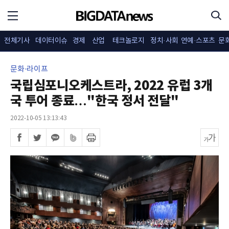
전체기사
데이터이슈
경제
산업
테크놀로지
정치·사회
연예·스포츠
문
문화·라이프
국립심포니오케스트라, 2022 유럽 3개
국 투어 종료…"한국 정서 전달"
2022-10-05 13:13:43