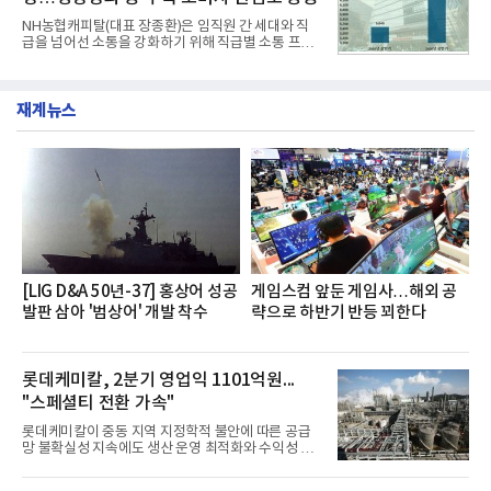
거두었다.이번 신제품은 개발진이 전국의 닭한마리
전문점을 직접 찾아 다니며 최적의 육수 비율을 완성
NH농협캐피탈(대표 장종환)은 임직원 간 세대와 직
했다. 자극적이지 않으면서도 깊은 닭육수에 마늘의
급을 넘어선 소통을 강화하기 위해 직급별 소통 프로
개운한 풍미를 더했으며, 국물이 잘 배어들면서도 쫄
그램'너하(NH)고, 나하(NH)고, NH GO!'를 지난 27일
깃한 식감이 살아있는 칼국수 면발을 정교하게 구현
부터 30일까지 서울 원센티널 NH농협캐피탈타워 22
했다는게 회사측의 설명이다.실제 현장 시식 행사에
층에서 운영했다고 31일 밝혔다.이번 프로그램은 경
서도
재계뉴스
영지원부 홍보팀과 2026년 새로이(e)＊가 공동 주관
했으며, ▲팀장·부장(7.27), ▲계장·주임(7.28), ▲과
장·차장(7.29), ▲대리(7.30) 등 직급별로 총 4회에 걸
쳐 진행됐다.참고로 새로이(e)는 NH농협캐피탈 MZ
세대들로(과장~계장) 구성된 자율 참여조직으로, 조
직문화 혁신과 업무 효율성 향상을 위한 다양한 활동
을 추진하며,새로운 변화와 이로운 영향력을 조직전
반에 전파하는 역할
[LIG D&A 50년-37] 홍상어 성공
게임스컴 앞둔 게임사…해외 공
발판 삼아 '범상어' 개발 착수
략으로 하반기 반등 꾀한다
롯데케미칼, 2분기 영업익 1101억원...
"스페셜티 전환 가속"
롯데케미칼이 중동 지역 지정학적 불안에 따른 공급
망 불확실성 지속에도 생산 운영 최적화와 수익성 중
심의 사업 운영을 통해 전분기에 이어 흑자 기조를 이
어갔다.롯데케미칼이 2026년 2분기 연결 기준 매출