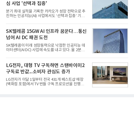
심 사업 '선택과 집중'
홍상어가 목표 지점에서 입수한 후 표적을 타격하지
못하고 물속에서 멈춰버리는 예상 밖의 일이 벌어졌
분기 최대 실적을 기록한 카카오가 성장 전략으로 추
다. 2차 품질확인 사격 시험에서도 만족스러운 결과를
진하는 인공지능(AI) 사업에서도 ‘선택과 집중’ 기조
얻지 못했다. 완벽한 신뢰성 확보를 위해 LIG넥스원은
를 강화하고 있다. 경쟁사들이 AI 데이터센터 등 인프
국방과학연구소(ADD) 테스크포스(TF)와 합심해 본
라 투자에 나서는 것과 달리, 카카오는 ‘카카오톡’이
격적인 개선 작업에 착수했다.홍상어 유도탄의 모든
라는 플랫폼 경쟁력을 활용한 AI 에이전트 서비스에
SK텔레콤 15GW AI 인프라 꿈꾼다…통신
분야를
집중하는 전략이다. 과거 무리한 사업 확장 과정에서
넘어 AI DC 패권 도전
겪었던 시행착오를 되풀이하지 않고 핵심 역량에 집
중하겠다는 취지로 풀이된다.7일 업계에 따르면 카카
SK텔레콤이 미래 성장동력으로 낙점한 인공지능 데
오는 올해 2분기 연결 기준 매출 2조985억원, 영업이
이터센터(AI DC) 사업에 속도를 내고 있다. 올 2분기
익 2770억원을 기록했다. 전년 동기 대비 매출과 영업
AI 데이터센터 매출이 90% 이상 급증한 데 이어, 오
이익은 각각 9%, 36% 증가해 모두 분기 기준 역대
는 2035년까지 총 15GW(기가와트) 규모의 AI DC를
최대치다. 상반기 기준 매출은 4조405억원, 영업이익
구축하겠다는 대형 청사진을 제시하면서다. 이에 따
LG전자, 대형 TV 구독하면 스탠바이미2
은 4884억
라 경쟁 구도 역시 이동통신사인 KT, LG유플러스를
구독료 반값...소비자 관심도 증가
넘어 네이버, 삼성SDS 등 IT 인프라 기업으로 확장되
고 있다.7일 SK텔레콤에 따르면 회사는 올해 2분기
LG전자가 이달 1일부터 전국 431개 베스트샵 매장
연결 기준 매출 4조 3591억원, 영업이익 5660억원을
(백화점 포함)에서 TV 번들 구독 프로모션을 진행하고
기록했다. 매출은 전년 동기 대비 0.5%, 영업이익은
있다. 대형 TV 구독 시 스탠바이미2 구독료를 반값 할
67.3% 증가한 수치다. AI DC 사업의 성장에 더해 수
인해주는 프로모션이다.대상 제품은 65·77·83형 올
익성 중심 경영, 그리고 지난해 발생한 일회성 비용에
레드, 75·86·100형 마이크로 RGB, 75·86형 미니
따른 기저효과가 실
RGB 등 거실용 TV로 인기가 높은 베스트셀러 TV 20
개 모델이며, 동시 구독 계약 시 스탠바이미2(모델명
27LX6TPGA) 구독료를 50% 할인 받을 수 있다. 프로
모션 대상 모델과 혜택, 구독료 등 프로모션 세부 사항
은 베스트샵 판매 매니저에게 문의하면 자세히 안내
받을 수 있다.LG TV를 구독으로 이용하면 최대 6년까
지 구독 계약기간 내 무상 A/S를 받을 수 있으며, 이사
등으로 이전