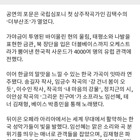
공연의 포문은 국립심포니 첫 상주작곡가인 김택수의
‘더부산조’가 열었다.
가야금이 투영된 바이올린 현의 울림, 태평소와 나발을
표현한 금관, 북 장단을 입은 더블베이스까지 오케스트
라가 뿜어낸 한국적 사운드가 4000여 명의 유럽 관객에
전했다.
이어 한글의 말맛을 느낄 수 있는 한국 가곡이 잇따라 연
주됐다. 송길자 작사, 임긍수 작곡의 ‘강 건너 봄이 오
듯’, 이수인 작사, 작곡의 ‘내 마음의 강물’, 정치근의 시,
이안삼 작곡의 ‘그리운 친구여’가 소프라노 임선혜, 테
너 김재형, 베이스 박종민을 통해 노래됐다.
뒤이은 오페라 아리아에서는 세계 무대에서 활약하는 한
국 성악가들이 빛을 발했다. 임선혜는 맑은 소리와 곡 분
위기를 띄우는 매너로 관객들을 잡았으며, 김재형은 파