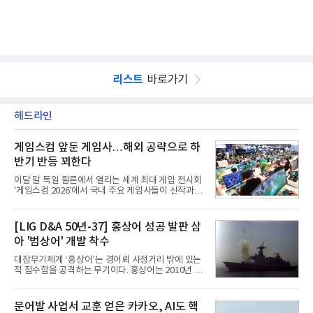
리스트
바로가기
헤드라인
게임스컴 앞둔 게임사…해외 공략으로 하
반기 반등 꾀한다
이달 말 독일 쾰른에서 열리는 세계 최대 게임 전시회
'게임스컴 2026'에서 국내 주요 게임사들이 신작과 글
로벌 전략을 공개한다. 상반기 게임사들의 실적이 업
체별로 엇갈린 가운데 하반기 신작 흥행과 해외 시장
성과가 실적을 좌우할 핵심 변수로 떠오르고 있다.8일
[LIG D&A 50년-37] 홍상어 성공 발판 삼
업계에 따르면 올해 상반기 게임업계는 기업별 성적
아 '범상어' 개발 착수
표가 크게 갈렸다. 대표적으로 크래프톤은 'PUBG: 배
틀그라운드'의 안정적인 성장에 힘입어 상반기 연결
대잠무기체계 ‘홍상어’는 경어뢰 사정거리 밖에 있는
기준 매출 2조6616억원, 영업이익 9725억원으로 역
적 잠수함을 공격하는 무기이다. 홍상어는 2010년 넥
대 최대 실적을 기록했다. 엔씨도 올해 출시한 '아이온
스원퓨처 시절 진해하우스에서 최초 생산돼 전력화가
2' 등에 힘입어 호실적을 거둘 것으로 전망된다.반면
이뤄졌다. 이후 2012년 한국형 구축함(KDX-1) 이상
넷마블은 2분기 매출이 증가했지만 영업이익은 전년
의 함정에 실전 배치됐다.그해 7월 해군은 동해상에서
문어발 사업서 교훈 얻은 카카오, AI도 핵
동기 대
성능 검증을 위해 홍상어 시험발사를 실시했다. 이때