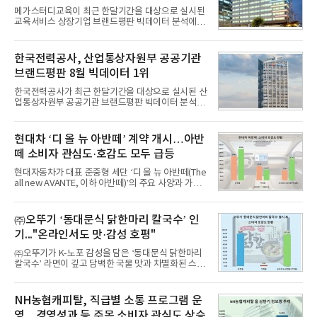
메가스터디교육이 최근 한달기간을 대상으로 실시된
교육서비스 상장기업 브랜드평판 빅데이터 분석에서
1위를 차지했다. 대교와 디지털대상이 뒤를 이었다.7
일 한국기업평판연구소(소장 구창환)는 국내 교육서
비스 상장기업 브랜드를 대상으로 지난 7월 7일부터
한국전력공사, 산업통상자원부 공공기관
8월 7일까지 수집된 소비자 빅데이터 10,074,233건
브랜드평판 8월 빅데이터 1위
을 분석한 결과, 메가스터디교육이 브랜드평판지수
1,710,926을 기록하며 8월 1위에 올랐다고 밝혔다.
한국전력공사가 최근 한달기간을 대상으로 실시된 산
분석에 활용된 빅데이터는 지난 7월(9,491,206건) 대
업통상자원부 공공기관 브랜드평판 빅데이터 분석에
비 6.14% 증가한 수치로, 교육서비스 상장기업 브랜
서 1위를 차지했다. 한국가스공사와 한국수력원자력
드에 대한 소비자 관심이 확대됐다.연구소에 따르면 8
이 순으로 뒤를 이었다.7일 한국기업평판연구소(소장
월 교육서비스 상장기업 브랜드평판 순위는 메가스터
구창환)는 산업통상자원부 공공기관 41개 브랜드를
현대차 ‘디 올 뉴 아반떼’ 계약 개시…아반
디교육, 대교, 디지
대상으로 지난 7월 7일부터 8월 7일까지 수집된 소비
떼 소비자 관심도·호감도 모두 급등
자 빅데이터 91,102,549건을 분석한 결과, 한국전력
공사가 브랜드평판지수 10,670,633을 기록하며 8월
현대자동차가 대표 준중형 세단 ‘디 올 뉴 아반떼(The
1위에 올랐다고 밝혔다. 분석에 활용된 빅데이터는 지
all new AVANTE, 이하 아반떼)’의 주요 사양과 가격
난 7월(88,893,823건) 대비 2.48% 증가한 수치다.연
을 공개하고 5일부터 계약을 시작한다고 밝혔다.아반
구소에 따르면 8월 산업통상자원부 공공기관 브랜드
떼는 6년 만에 선보이는 8세대 완전변경 모델로, ▲정
평판 30위 순위는 한국전력공사, 한국가스공사, 한국
교한 선과 면을 중심으로 완성한 파격적인 디자인 ▲
㈜오뚜기 ‘동대문식 닭한마리 칼국수’ 인
수력원자력, 한국석
과거 중형 세단 수준으로 확대된 차체 제원 ▲글로벌
기..."온라인서도 맛·감성 호평"
최고 수준의 안전성 ▲성능과 효율을 동시에 높인 주
행 완성도 ▲첨단 편의 및 디지털 사양 적용 등을 통해
㈜오뚜기가 K-노포 감성을 담은 ‘동대문식 닭한마리
글로벌 준중형 세단의 새로운 기준을 세웠다.아반떼
칼국수’ 라면이 깊고 담백한 국물 맛과 차별화된 스토
는 가솔린 2.0과 1.6 하이브리드 두 가지 파워트레인
리로 출시 초기부터 높은 인기를 얻고 있다고 4일 밝
과 모던, 프리미엄, 인스퍼레이션 세 가지 트림으로
혔다.‘동대문식 닭한마리 칼국수’는 예상을 뛰어넘는
운영된다.◆ 디자인·공간·안전·성능 전반에서 차급을
소비자 호응에 힘입어 지난 7월 13일 첫 선을 보인 지
NH농협캐피탈, 직급별 소통 프로그램 운
넘
단 18일 만에 누적 판매량 50만 개를 돌파하는 성과를
영…경영성과 등 주목 소비자 관심도 상승